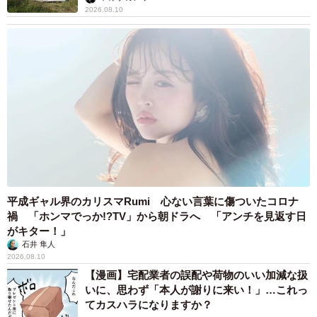
2026.08.10
平成ギャル界のカリスマRumi 心ない言葉に傷ついたコロナ
禍 「ホンマでっか!?TV」から朝ドラへ 「アンチを見返す日
がキター！」
石井 隼人
2026.08.10
【漫画】宅配業者の誤配や荷物のいい加減な扱
いに、思わず「本人が謝りに来い！」…これっ
てカスハラになりますか？