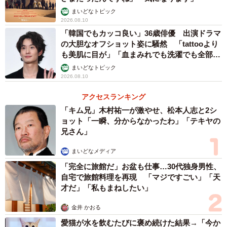
まいどなトピック
2026.08.10
「韓国でもカッコ良い」36歳俳優 出演ドラマ
の大胆なオフショット姿に騒然 「tattooより
も美肌に目が」「血まみれでも洗濯でも全部か
っこいい」
まいどなトピック
2026.08.10
アクセスランキング
「キム兄」木村祐一が激やせ、松本人志と2シ
ョット「一瞬、分からなかったわ」「テキヤの
兄さん」
まいどなメディア
「完全に旅館だ」お盆も仕事…30代独身男性、
自宅で旅館料理を再現 「マジですごい」「天
才だ」「私もまねしたい」
金井 かおる
愛猫が水を飲むたびに褒め続けた結果→「今か