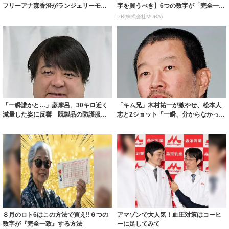
フリーアナ森香澄がランジェリーモデ
字を買うべき】6つの数字が「完全一
ルに ｢PE...
致」する方...
PR(株式会社MURA)
「一瞬誰かと…」彦摩呂、30キロ近く
「キム兄」木村祐一が激やせ、松本人
減量した姿に反響 既製品の防護服が
志と2ショット「一瞬、分からなかった
着られると...
わ」「テキ...
８月のロト6はこの方法で買え!!６つの
アマゾンで大人気！血圧対策はコーヒ
数字が『完全一致』する方法
ーに足してみて