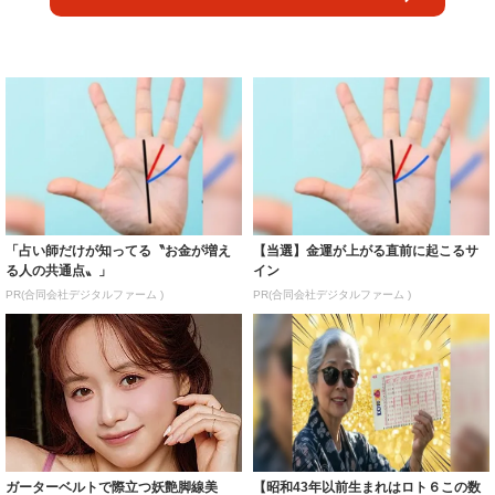
「占い師だけが知ってる〝お金が増え
【当選】金運が上がる直前に起こるサ
る人の共通点〟」
イン
PR(合同会社デジタルファーム )
PR(合同会社デジタルファーム )
ガーターベルトで際立つ妖艶脚線美
【昭和43年以前生まれはロト６この数