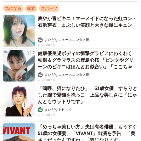
気になる
家族
スポーツ
爽やか青ビキニ！マーメイドになった虹コン・
石浜芽衣 まぶしい笑顔と大きな瞳にキュン
まいどなニュースエンタメ部
2026.08.10
健康優良児ボディの衝撃グラビアにわくわく
幼顔＆グラマラスの豊島心桜 「ピンクやグリ
ーンのビキニはほんとお似合い」「ここちゃん
天使 また可愛くなった」
まいどなニュースエンタメ部
2026.08.10
「嗚呼、猫になりたひ」 51歳女優 すらりと
した腕で愛猫を抱っこ 上品な美しさに「にゃ
んともウットリです」
まいどなトピック
2026.08.10
「めっちゃ美しい方」夫は有名俳優…もうすぐ
51歳の女優妻、「VIVANT」出演を予告 「奥
さまだったんですね」「気になります」