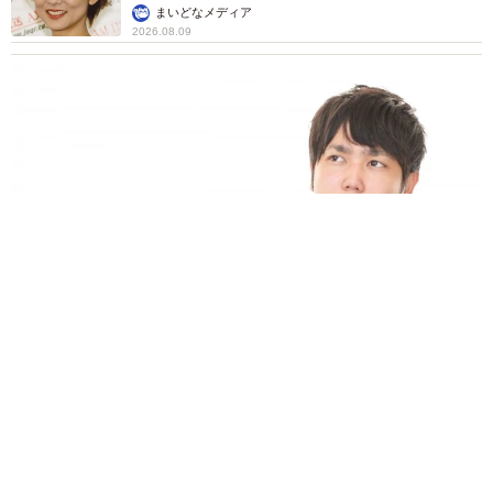
まいどなメディア
2026.08.09
業績悪化で退職勧奨を受けた30代会社員 会社都合退職ならば
失業手当を早く受け取れるが…再就職の活動で不利になりませ
んか？【キャリアカウンセラーが解説】
長澤 芳子
2026.08.09
正直しんどい夏のレジャーランキング、3位
「帰省」、2位「バーベキュー」を抑えた1位
は？