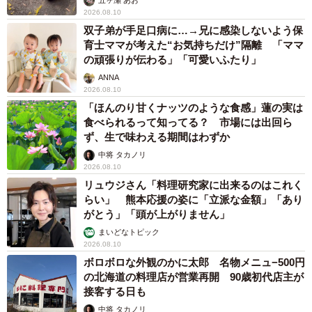
五ヶ瀬 あお
2026.08.10
双子弟が手足口病に…→兄に感染しないよう保
育士ママが考えた“お気持ちだけ”隔離 「ママ
の頑張りが伝わる」「可愛いふたり」
ANNA
2026.08.10
「ほんのり甘くナッツのような食感」蓮の実は
食べられるって知ってる？ 市場には出回ら
ず、生で味わえる期間はわずか
中将 タカノリ
2026.08.10
リュウジさん「料理研究家に出来るのはこれく
らい」 熊本応援の姿に「立派な金額」「あり
がとう」「頭が上がりません」
まいどなトピック
2026.08.10
ボロボロな外観のかに太郎 名物メニュ−500円
の北海道の料理店が営業再開 90歳初代店主が
接客する日も
中将 タカノリ