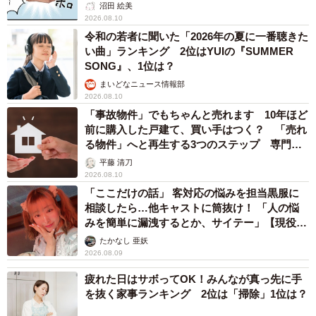
沼田 絵美
2026.08.10
令和の若者に聞いた「2026年の夏に一番聴きた
い曲」ランキング 2位はYUIの『SUMMER
SONG』、1位は？
まいどなニュース情報部
2026.08.10
「事故物件」でもちゃんと売れます 10年ほど
前に購入した戸建て、買い手はつく？ 「売れ
る物件」へと再生する3つのステップ 専門家
が解説
平藤 清刀
2026.08.10
「ここだけの話」 客対応の悩みを担当黒服に
相談したら…他キャストに筒抜け！ 「人の悩
みを簡単に漏洩するとか、サイテー」【現役キ
ャストに取材】
たかなし 亜妖
2026.08.09
疲れた日はサボってOK！みんなが真っ先に手
を抜く家事ランキング 2位は「掃除」1位は？