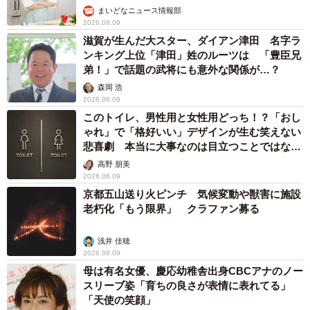
まいどなニュース情報部
2026.08.09
滋賀が生んだ大スター、ダイアン津田 名字ラ
ンキング上位「津田」姓のルーツは 「豊臣兄
弟！」で話題の武将にも意外な関係が…？
森岡 浩
2026.08.09
このトイレ、男性用と女性用どっち！？「おし
ゃれ」で「格好いい」デザインが生む笑えない
悲喜劇 本当に大事なのは目立つことではな
く…
高野 朋美
2026.08.09
京都五山送り火ピンチ 気候変動や獣害に施設
老朽化「もう限界」 クラファン募る
浅井 佳穂
2026.08.09
母は有名女優、慶応幼稚舎出身CBCアナのノー
スリーブ姿「育ちの良さが表情に表れてる」
「天使の笑顔」