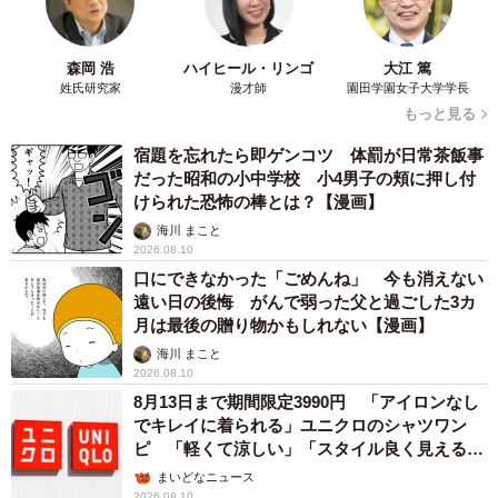
森岡 浩
ハイヒール・リンゴ
大江 篤
姓氏研究家
漫才師
園田学園女子大学学長
もっと見る
宿題を忘れたら即ゲンコツ 体罰が日常茶飯事
だった昭和の小中学校 小4男子の頬に押し付
けられた恐怖の棒とは？【漫画】
海川 まこと
2026.08.10
口にできなかった「ごめんね」 今も消えない
遠い日の後悔 がんで弱った父と過ごした3カ
月は最後の贈り物かもしれない【漫画】
海川 まこと
2026.08.10
8月13日まで期間限定3990円 「アイロンなし
でキレイに着られる」ユニクロのシャツワン
ピ 「軽くて涼しい」「スタイル良く見える」
の声
まいどなニュース
2026.08.10