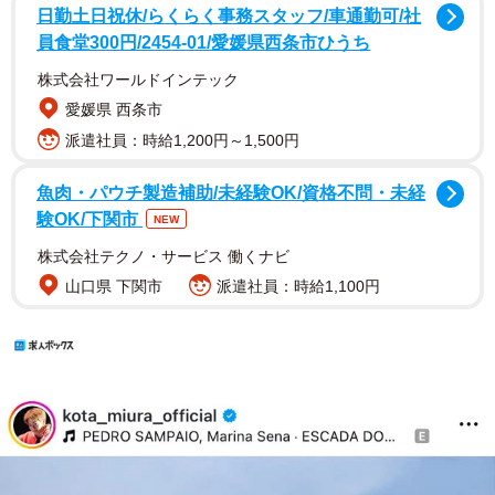
日勤土日祝休/らくらく事務スタッフ/車通勤可/社
員食堂300円/2454-01/愛媛県西条市ひうち
株式会社ワールドインテック
愛媛県 西条市
派遣社員：時給1,200円～1,500円
魚肉・パウチ製造補助/未経験OK/資格不問・未経
験OK/下関市
NEW
株式会社テクノ・サービス 働くナビ
山口県 下関市
派遣社員：時給1,100円