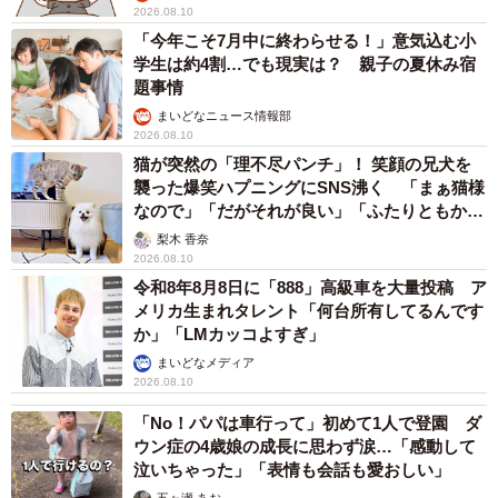
2026.08.10
「今年こそ7月中に終わらせる！」意気込む小
学生は約4割…でも現実は？ 親子の夏休み宿
題事情
まいどなニュース情報部
2026.08.10
猫が突然の「理不尽パンチ」！ 笑顔の兄犬を
襲った爆笑ハプニングにSNS沸く 「まぁ猫様
なので」「だがそれが良い」「ふたりともかわ
いいね」
梨木 香奈
2026.08.10
令和8年8月8日に「888」高級車を大量投稿 ア
メリカ生まれタレント「何台所有してるんです
か」「LMカッコよすぎ」
まいどなメディア
2026.08.10
「No！パパは車行って」初めて1人で登園 ダ
ウン症の4歳娘の成長に思わず涙…「感動して
泣いちゃった」「表情も会話も愛おしい」