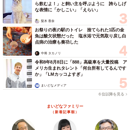
ら飲むよ！」と飼い主を呼ぶように 誇らしげ
な表情に「かしこい」「えらい」
梨木 香奈
お祭りの夜の駅のトイレ 捨てられた1匹の金
魚は酸欠状態だった 塩水浴で元気取り戻し白
点病の治療も奏功した
中将 タカノリ
令和8年8月8日に「888」高級車を大量投稿 ア
メリカ生まれタレント「何台所有してるんです
か」「LMカッコよすぎ」
まいどなメディア
６位以降を見る
まいどなファミリー
（新着記事順）