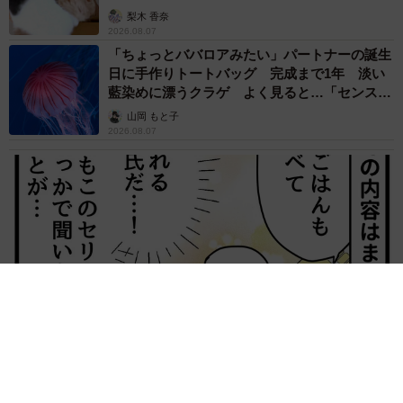
梨木 香奈
2026.08.07
「ちょっとババロアみたい」パートナーの誕生
日に手作りトートバッグ 完成まで1年 淡い
藍染めに漂うクラゲ よく見ると…「センスす
ごい」
山岡 もと子
2026.08.07
【漫画】大学生息子の「頼れる彼氏」っぷりを見て母は絶句
「起きなよ、遅刻するよ」って…あなた毎朝私が起こしてます