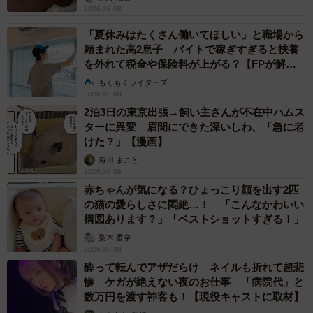
2026.08.08
「夏休みはたくさん働いてほしい」と職場から
頼まれた高2息子 バイトで稼ぎすぎると扶養
を外れて税金や保険料が上がる？【FPが解
説】
もくもくライターズ
2026.08.08
2泊3日の東京出張→飼い主さんが不在中ハムス
ターに異変 眉間にできた深いしわ、「急に老
けた？」【漫画】
海川 まこと
2026.08.08
赤ちゃんが気になる？ひょっこり顔を出す2匹
の猫の愛らしさに悶絶…！ 「こんなかわいい
構図あります？」「ベストショットすぎる！」
梨木 香奈
2026.08.08
酔って転んでアザだらけ ネイルも折れて超悲
惨 ケガが絶えない夜のお仕事 「病院代」と
数万円を渡す神客も！【現役キャストに取材】