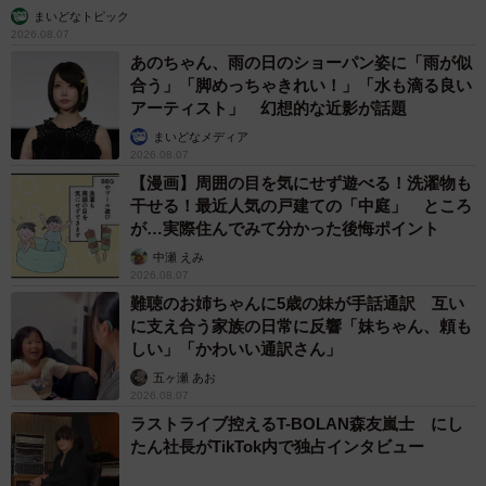
まいどなトピック
2026.08.07
あのちゃん、雨の日のショーパン姿に「雨が似
合う」「脚めっちゃきれい！」「水も滴る良い
アーティスト」 幻想的な近影が話題
まいどなメディア
2026.08.07
【漫画】周囲の目を気にせず遊べる！洗濯物も
干せる！最近人気の戸建ての「中庭」 ところ
が…実際住んでみて分かった後悔ポイント
中瀬 えみ
2026.08.07
難聴のお姉ちゃんに5歳の妹が手話通訳 互い
に支え合う家族の日常に反響「妹ちゃん、頼も
しい」「かわいい通訳さん」
五ヶ瀬 あお
2026.08.07
ラストライブ控えるT-BOLAN森友嵐士 にし
たん社長がTikTok内で独占インタビュー