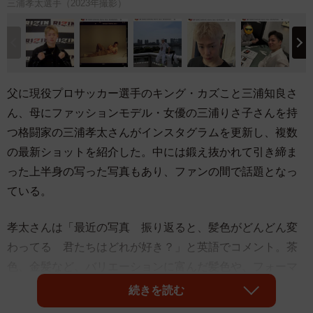
三浦孝太選手（2023年撮影）
父に現役プロサッカー選手のキング・カズこと三浦知良さ
ん、母にファッションモデル・女優の三浦りさ子さんを持
つ格闘家の三浦孝太さんがインスタグラムを更新し、複数
の最新ショットを紹介した。中には鍛え抜かれて引き締ま
った上半身の写った写真もあり、ファンの間で話題となっ
ている。
孝太さんは「最近の写真 振り返ると、髪色がどんどん変
わってる 君たちはどれが好き？」と英語でコメント。茶
色、金髪など、バリエーションに富んだ髪色や、フォーマ
ルからカジュアルまで、コーデや場面も多様な8枚のショッ
続きを読む
トを披露した。