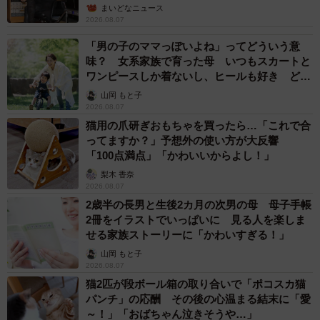
まいどなニュース
2026.08.07
「男の子のママっぽいよね」ってどういう意
味？ 女系家族で育った母 いつもスカートと
ワンピースしか着ないし、ヒールも好き どの
へんが…
山岡 もと子
2026.08.07
猫用の爪研ぎおもちゃを買ったら…「これで合
ってますか？」予想外の使い方が大反響
「100点満点」「かわいいからよし！」
梨木 香奈
2026.08.07
2歳半の長男と生後2カ月の次男の母 母子手帳
2冊をイラストでいっぱいに 見る人を楽しま
せる家族ストーリーに「かわいすぎる！」
山岡 もと子
2026.08.07
猫2匹が段ボール箱の取り合いで「ポコスカ猫
パンチ」の応酬 その後の心温まる結末に「愛
～！」「おばちゃん泣きそうや…」