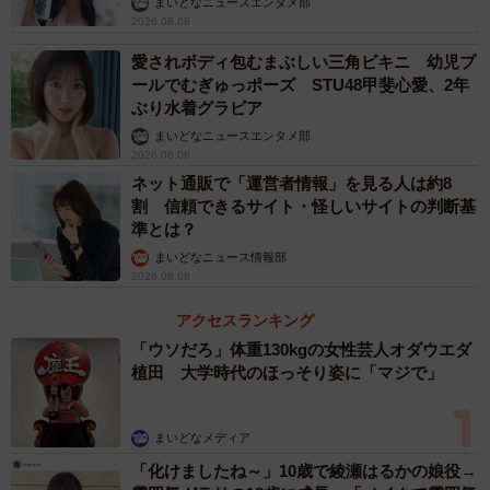
まいどなニュースエンタメ部
2026.08.08
愛されボディ包むまぶしい三角ビキニ 幼児プ
ールでむぎゅっポーズ STU48甲斐心愛、2年
ぶり水着グラビア
まいどなニュースエンタメ部
2026.08.08
ネット通販で「運営者情報」を見る人は約8
割 信頼できるサイト・怪しいサイトの判断基
準とは？
まいどなニュース情報部
2026.08.08
アクセスランキング
「ウソだろ」体重130kgの女性芸人オダウエダ
植田 大学時代のほっそり姿に「マジで」
まいどなメディア
「化けましたね～」10歳で綾瀬はるかの娘役→