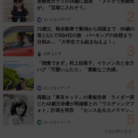
雰囲気ガラリの18歳に成長 「メイクで雰囲気
が」「宝塚に入れそう」
まいどなメディア
72歳父、軽自動車で新潟から四国まで 65歳の
母と2人で3泊4日の旅 パーキングの休憩まで
分刻み… 「大学生でも組まねえよ！」
山岡 もと子
「我慢できず」村上佳菜子、イケメン夫と全力
ハグ「可愛いふたり」「素敵なご夫婦」
まいどなメディア
両親は「東京キッド」の看板役者 ライダー演
じた42歳元俳優が再婚妻との「ウエディングフ
ォト」計画を明言 「センスあるカメラマン求
む」
まいどなトピック
６位以降を見る