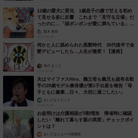
12歳の愛犬に変化 1歳息子の膝で甘える初め
て見せる姿に反響 これまで「見守る立場」だ
ったのに…「頭ポンポンが愛に満ちている」
「尊…」
梨木 香奈
2026.08.08
何かと人に舐められた黒髪時代 30代後半で金
髪デビューしたら…人生が激変！【漫画】
海川 まこと
2026.08.08
夫はマイファスHiro、義父母も義兄も超有名歌
手の28歳モデル兼俳優が第1子出産を報告「母
子ともに健康…日々、大切に過ごしたい」
まいどなトピック
2026.08.08
お盆明けは介護相談が3割増加 帰省時に確認
したい「離れて暮らす親の異変」チェックポイ
ントは？
まいどなニュース情報部