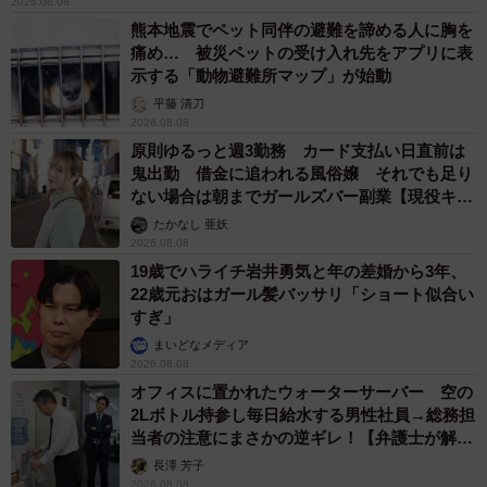
2026.08.08
熊本地震でペット同伴の避難を諦める人に胸を
痛め… 被災ペットの受け入れ先をアプリに表
示する「動物避難所マップ」が始動
平藤 清刀
2026.08.08
原則ゆるっと週3勤務 カード支払い日直前は
鬼出勤 借金に追われる風俗嬢 それでも足り
ない場合は朝までガールズバー副業【現役キャ
ストに取材】
たかなし 亜妖
2026.08.08
19歳でハライチ岩井勇気と年の差婚から3年、
22歳元おはガール髪バッサリ「ショート似合い
すぎ」
まいどなメディア
2026.08.08
オフィスに置かれたウォーターサーバー 空の
2Lボトル持参し毎日給水する男性社員→総務担
当者の注意にまさかの逆ギレ！【弁護士が解
説】
長澤 芳子
2026.08.08