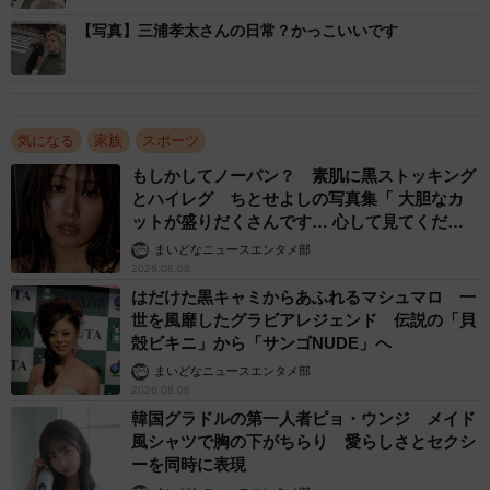
【写真】三浦孝太さんの日常？かっこいいです
気になる
家族
スポーツ
もしかしてノーパン？ 素肌に黒ストッキング
とハイレグ ちとせよしの写真集「 大胆なカ
ットが盛りだくさんです… 心して見てくださ
い」
まいどなニュースエンタメ部
2026.08.08
はだけた黒キャミからあふれるマシュマロ 一
世を風靡したグラビアレジェンド 伝説の「貝
殻ビキニ」から「サンゴNUDE」へ
まいどなニュースエンタメ部
2026.08.08
韓国グラドルの第一人者ピョ・ウンジ メイド
風シャツで胸の下がちらり 愛らしさとセクシ
ーを同時に表現