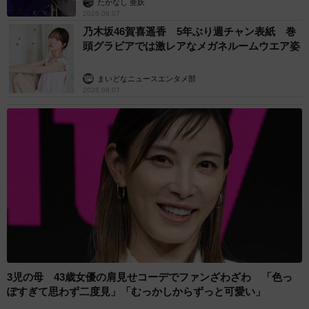
たかなし 亜妖
2026.08.07
乃木坂46賀喜遥香 5年ぶり週チャン表紙 巻
頭グラビアでは激レアなメガネルームウエア姿
まいどなニュースエンタメ部
2026.08.07
3児の母 43歳女優の肩見せコーデでファンざわざわ 「色っ
ぽすぎて思わず二度見」「むっかしからずっと可愛い」