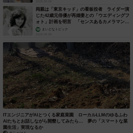
2026.08.08
両親は「東京キッド」の看板役者 ライダー演
じた42歳元俳優が再婚妻との「ウエディングフ
ォト」計画を明言 「センスあるカメラマン求
む」
まいどなトピック
2026.08.08
ITエンジニアがAIとつくる家庭菜園 ローカルLLMのゆるふわ
AIたちとお話しながら開墾してみたら… 夢の「スマートな菜
園生活」実現なるか
井二 かける