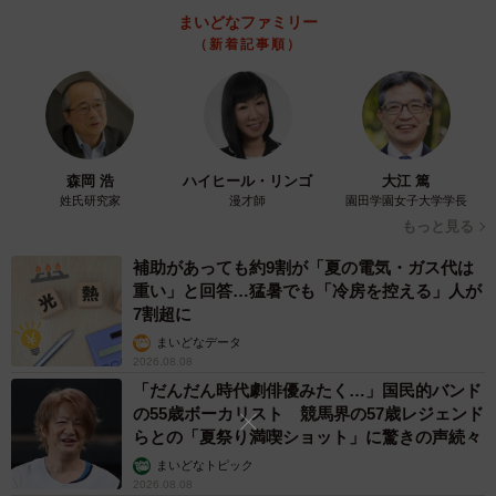
まいどなファミリー
（新着記事順）
森岡 浩
ハイヒール・リンゴ
大江 篤
姓氏研究家
漫才師
園田学園女子大学学長
もっと見る
補助があっても約9割が「夏の電気・ガス代は
重い」と回答…猛暑でも「冷房を控える」人が
7割超に
まいどなデータ
2026.08.08
「だんだん時代劇俳優みたく…」国民的バンド
の55歳ボーカリスト 競馬界の57歳レジェンド
らとの「夏祭り満喫ショット」に驚きの声続々
まいどなトピック
2026.08.08