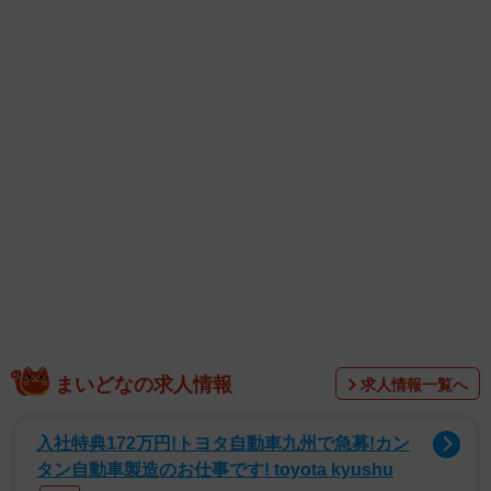
孝太さんは「美容師さんに何度でもカッコいい髪にしてい
ただき感謝しています」と、懇意にしている美容師への感
謝も綴っている。
SNSでは「こーたん！いつみても眼福やー」「金髪ほんと
最高〜！」「ハンサムすぎる…」「あーもうーかわいい！
弟にしたいわ」などの日本語のコメントのほか、韓国語や
英語など、多くの海外ファンからの反響も相次いでいる。
まいどなの求人情報
求人情報一覧へ
入社特典172万円!トヨタ自動車九州で急募!カン
タン自動車製造のお仕事です! toyota kyushu