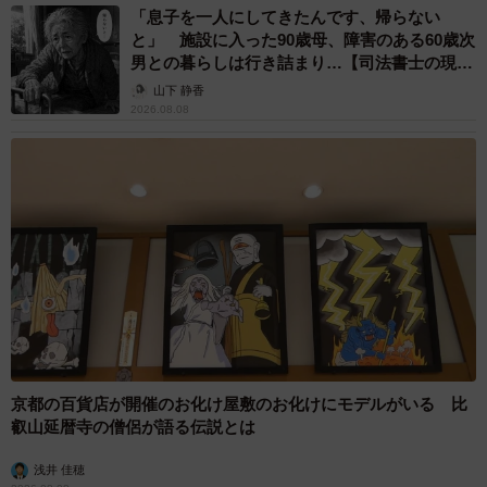
「息子を一人にしてきたんです、帰らない
と」 施設に入った90歳母、障害のある60歳次
男との暮らしは行き詰まり…【司法書士の現場
から】
山下 静香
2026.08.08
京都の百貨店が開催のお化け屋敷のお化けにモデルがいる 比
叡山延暦寺の僧侶が語る伝説とは
浅井 佳穂