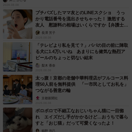
2026.08.08
プチバズしたママ友とのLINEスクショ うっ
かり電話番号を流出させちゃった！ 激怒する
友人 慰謝料の相場はいくらですか【弁護士が
解説】
長澤 芳子
2026.08.08
「テレビより私を見て？」パパの目の前に陣取
る犬に1.4万いいね あまりにも健気な熱烈ア
ピールのちょっと切ない結末
梨木 香奈
2026.08.08
太っ腹！京都の老舗中華料理店がフルコース料
理50人前を無料提供 「一市民としてお礼を」
つながる善意の輪
京都新聞社
2026.08.08
ボロボロで不細工なおじいちゃん猫に一目惚
れ エイズだし手がかかるけど…おうちで暮ら
すと「おじ猫」だって可愛くなったよ！
鶴野 浩己