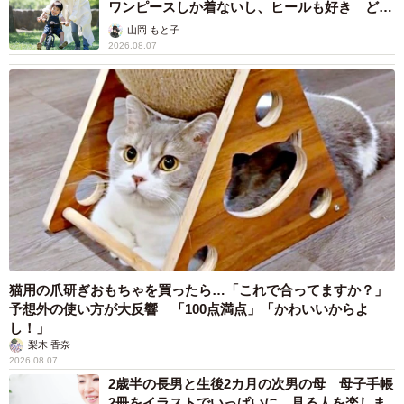
ワンピースしか着ないし、ヒールも好き どの
へんが…
山岡 もと子
2026.08.07
猫用の爪研ぎおもちゃを買ったら…「これで合ってますか？」
予想外の使い方が大反響 「100点満点」「かわいいからよ
し！」
梨木 香奈
2026.08.07
2歳半の長男と生後2カ月の次男の母 母子手帳
2冊をイラストでいっぱいに 見る人を楽しま