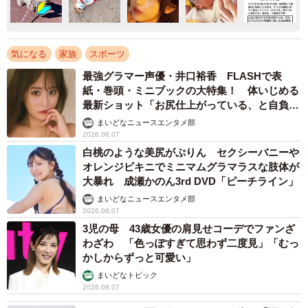
気になる
家族
スポーツ
最強グラマー声優・井口裕香 FLASHで表
紙・巻頭・ミニブックの大特集！ 体いじめる
最新ショット「お尻仕上がっている、と自負し
ています」「いくつになっても理想の身体でい
まいどなニュースエンタメ部
たい」
2026.08.07
白桃のような美尻がぷりん セクシーバニーや
オレンジビキニでミニマムグラマラスな肢体が
大暴れ 成瀬かのん3rd DVD「ピーチライン」
まいどなニュースエンタメ部
2026.08.07
3児の母 43歳女優の肩見せコーデでファンざ
わざわ 「色っぽすぎて思わず二度見」「むっ
かしからずっと可愛い」
まいどなトピック
2026.08.07