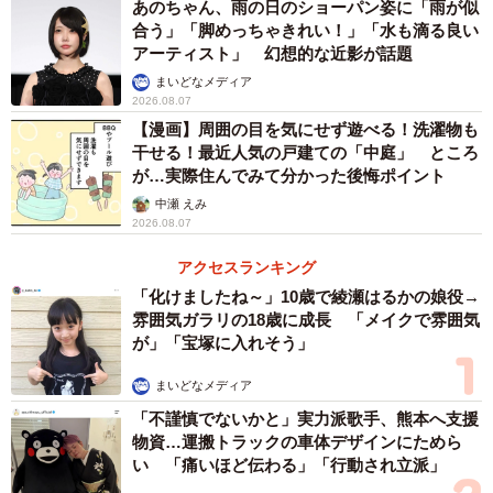
あのちゃん、雨の日のショーパン姿に「雨が似
合う」「脚めっちゃきれい！」「水も滴る良い
アーティスト」 幻想的な近影が話題
まいどなメディア
2026.08.07
【漫画】周囲の目を気にせず遊べる！洗濯物も
干せる！最近人気の戸建ての「中庭」 ところ
が…実際住んでみて分かった後悔ポイント
中瀬 えみ
2026.08.07
アクセスランキング
「化けましたね～」10歳で綾瀬はるかの娘役→
雰囲気ガラリの18歳に成長 「メイクで雰囲気
が」「宝塚に入れそう」
まいどなメディア
「不謹慎でないかと」実力派歌手、熊本へ支援
物資…運搬トラックの車体デザインにためら
い 「痛いほど伝わる」「行動され立派」