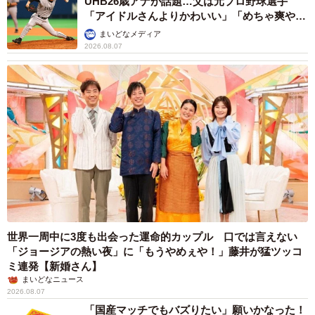
UHB26歳アナが話題…父は元プロ野球選手
「アイドルさんよりかわいい」「めちゃ爽や
か」
まいどなメディア
2026.08.07
世界一周中に3度も出会った運命的カップル 口では言えない
「ジョージアの熱い夜」に「もうやめぇや！」藤井が猛ツッコ
ミ連発【新婚さん】
まいどなニュース
2026.08.07
「国産マッチでもバズりたい」願いかなった！