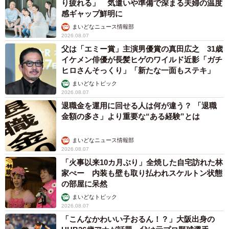
り疲れる」 気遣いや準備で深まる夫婦の温度
感ギャップ鮮明に
まいどなニュース情報部
2026.08.07
父は「エミー賞」主演男優賞の真田広之 31歳
イケメン俳優が長髪ヒゲのワイルド近影「ガチ
ヒロさんそっくり」「新たな一面もステキ」
まいどなトピック
2026.08.07
退職金を運用に回せる人は何が違う？ 「退職
金額の多さ」より重要な“ある経験”とは
まいどなニュース情報部
2026.08.07
「火事以来10カ月ぶり」全焼した自宅訪れた林
家ぺー 内装も壁も取り払われスケルトン状態
の部屋に呆然
まいどなトピック
2026.08.07
「こんなかわいい子おるん！？」大阪出身の