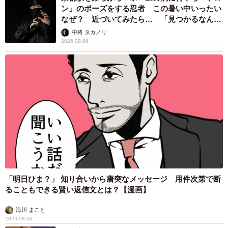
ン」のポーズをする忍者 この暑い中いったい
なぜ？ 近づいてみたら… 「見つかるなんて
未熟」
中将 タカノリ
2026.08.06
「明日ひま？」 知り合いから唐突なメッセージ 用件次第で断
ることもできる賢い返信文とは？【漫画】
海川 まこと
2026.08.06