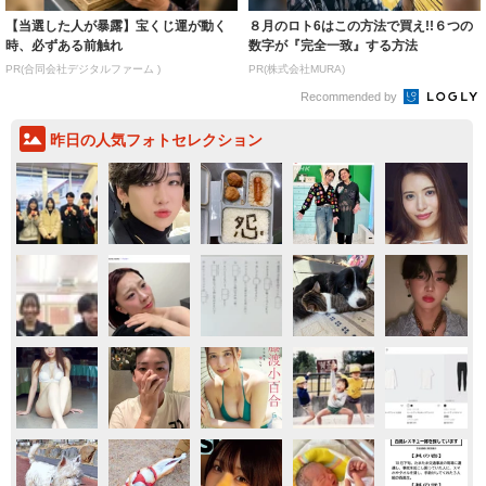
【当選した人が暴露】宝くじ運が動く
８月のロト6はこの方法で買え!!６つの
時、必ずある前触れ
数字が『完全一致』する方法
PR(合同会社デジタルファーム )
PR(株式会社MURA)
Recommended by
昨日の人気フォトセレクション