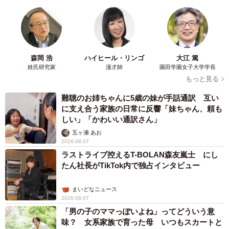
森岡 浩
ハイヒール・リンゴ
大江 篤
姓氏研究家
漫才師
園田学園女子大学学長
もっと見る
難聴のお姉ちゃんに5歳の妹が手話通訳 互い
に支え合う家族の日常に反響「妹ちゃん、頼も
しい」「かわいい通訳さん」
五ヶ瀬 あお
2026.08.07
ラストライブ控えるT-BOLAN森友嵐士 にし
たん社長がTikTok内で独占インタビュー
まいどなニュース
2026.08.07
「男の子のママっぽいよね」ってどういう意
味？ 女系家族で育った母 いつもスカートと