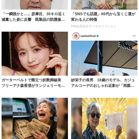
「一瞬誰かと…」彦摩呂、30キロ近く
「SNSでも話題」60代から宝くじ運が
減量した姿に反響 既製品の防護服が
変わる人の特徴
着られると...
PR(合同会社デジタルファーム )
ガーターベルトで際立つ妖艶脚線美
紗栄子の長男 18歳のモデル、カジュ
フリーアナ森香澄がランジェリーモデ
アルコーデのおしゃれ近影が「両親の
ルに ｢PE...
いいとこ取...