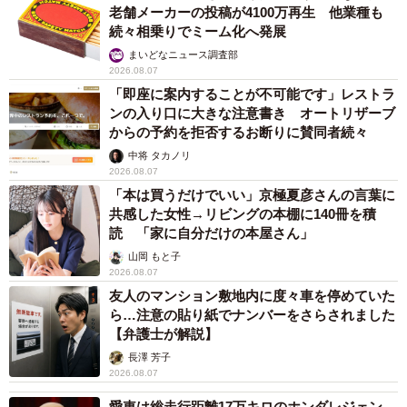
老舗メーカーの投稿が4100万再生 他業種も
続々相乗りでミーム化へ発展
まいどなニュース調査部
2026.08.07
「即座に案内することが不可能です」レストラ
ンの入り口に大きな注意書き オートリザーブ
からの予約を拒否するお断りに賛同者続々
中将 タカノリ
2026.08.07
「本は買うだけでいい」京極夏彦さんの言葉に
共感した女性→リビングの本棚に140冊を積
読 「家に自分だけの本屋さん」
山岡 もと子
2026.08.07
友人のマンション敷地内に度々車を停めていた
ら…注意の貼り紙でナンバーをさらされました
【弁護士が解説】
長澤 芳子
2026.08.07
愛車は総走行距離17万キロのホンダレジェン