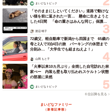
まいどなトピック
「そのままにしといてください」道路で動けな
い猫を前に返された一言… 懸命に生きようと
した4日間 「命の重さはみんな同じ」保護団
体代表の訴え
渡辺 晴子
72歳父、軽自動車で新潟から四国まで 65歳の
母と2人で3泊4日の旅 パーキングの休憩まで
分刻み… 「大学生でも組まねえよ！」
山岡 もと子
「火事以来10カ月ぶり」全焼した自宅訪れた林
家ぺー 内装も壁も取り払われスケルトン状態
の部屋に呆然
まいどなトピック
６位以降を見る
まいどなファミリー
（新着記事順）