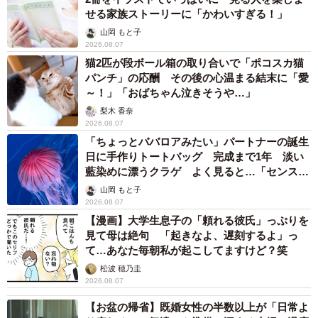
せる家族ストーリーに「かわいすぎる！」
山岡 もと子
2026.08.07
猫2匹が段ボール箱の取り合いで「ポコスカ猫
パンチ」の応酬 その後の心温まる結末に「愛
～！」「おばちゃん泣きそうや…」
梨木 香奈
2026.08.07
「ちょっとババロアみたい」パートナーの誕生
日に手作りトートバッグ 完成まで1年 淡い
藍染めに漂うクラゲ よく見ると…「センスす
ごい」
山岡 もと子
2026.08.07
【漫画】大学生息子の「頼れる彼氏」っぷりを
見て母は絶句 「起きなよ、遅刻するよ」っ
て…あなた毎朝私が起こしてますけど？笑
松波 穂乃圭
2026.08.07
【お盆の帰省】既婚女性の半数以上が「日常よ