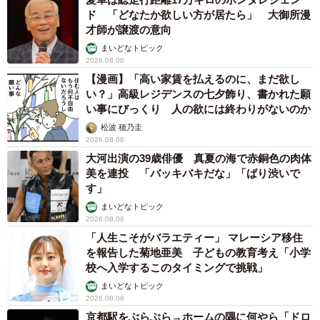
ド 「どなたか欲しい方が居たら」 大御所漫
才師が譲渡の意向
まいどなトピック
2026.08.06
【漫画】「高い家賃を払えるのに、まだ欲し
い？」高級レジデンスの七夕飾り、書かれた願
い事にびっくり 人の欲には終わりがないのか
松波 穂乃圭
2026.08.06
大河出演の39歳俳優 真夏の海で赤銅色の肉体
美を連投 「バッキバキだな」「ばり渋いで
す」
まいどなトピック
2026.08.06
「人生こそがバラエティー」 マレーシア移住
を報告した菊地亜美 子どもの教育考え「小学
校へ入学するこのタイミングで挑戦」
まいどなトピック
2026.08.06
京都駅をぶらぶら→ホームの隅に何やら「ドロ