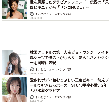
アクセスランキング
「この人しかいない」26歳差の“年の差婚”をし
た夫婦 出会いは？反対する声はなかった？
今の思いを聞いた
古川 諭香
「お前さえいなければ金賞取れてた！」高校時
代の演奏会がトラウマ……責められた学生は楽
器修理職人に 10年後再会した因縁の相手から
思わぬ申し出【漫画】
海川 まこと
「ウソだろ」体重130kgの女性芸人オダウエダ