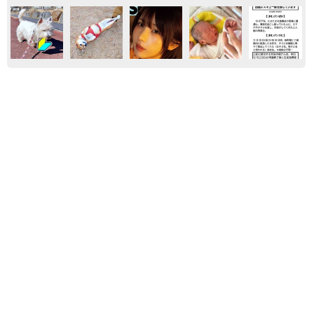
エンタメ
家族
実家
「右ひじ左ひじ交互に見て♪」お笑いコンビ元
メンバー髪型激変 命を救う資格を取得「ええ
え！！すごすぎます！」→本名も明らかに
まいどなメディア
2026.08.09
もしかしてノーパン？ 素肌に黒ストッキング
とハイレグ ちとせよしの写真集「 大胆なカ
ットが盛りだくさんです… 心して見てくださ
い」
まいどなニュースエンタメ部
2026.08.08
はだけた黒キャミからあふれるマシュマロ 一
世を風靡したグラビアレジェンド 伝説の「貝
殻ビキニ」から「サンゴNUDE」へ