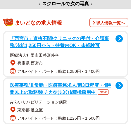
↓ スクロールで次の写真 ↓
まいどなの求人情報
求人情報一覧へ
「西宮市」資格不問/クリニックの受付・介護事
務/時給1,250円から・扶養内OK・未経験可
医療法人社団永田整形外科
兵庫県 西宮市
アルバイト・パート：時給1,250円～1,400円
医療事務/非常勤・医療事務求人/週3日程度・4時
間以上の勤務/駅チカ徒歩3分!/積極採用中
NEW
みらいリハビリテーション病院
東京都 足立区
アルバイト・パート：時給1,226円～1,500円