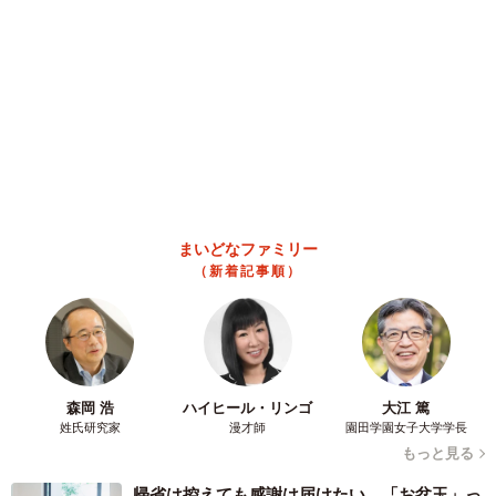
まいどなニュース情報部
2026.08.09
「これが不動柴か…」初めて外を散歩した豆柴
→2分後、足元でうるうる 「かわいすぎる」
「ぬいぐるみみたい」
梨木 香奈
2026.08.09
「体だけ別生物みたい」初めて川遊びをした
犬、濡れた直後の激変ぶりが話題 「新種
だ！」「河童だ」「毛刈りされたあとの羊」
梨木 香奈
2026.08.09