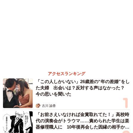
植田 大学時代のほっそり姿に「マジで」
まいどなメディア
「我慢できず」村上佳菜子、イケメン夫と全力
ハグ「可愛いふたり」「素敵なご夫婦」
まいどなメディア
「体だけ別生物みたい」初めて川遊びをした
犬、濡れた直後の激変ぶりが話題 「新種
だ！」「河童だ」「毛刈りされたあとの羊」
梨木 香奈
６位以降を見る