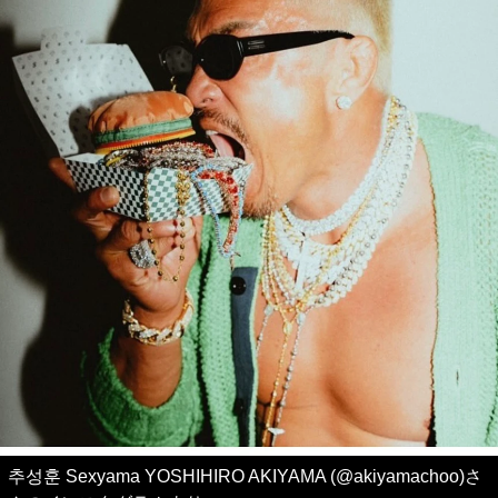
추성훈 Sexyama YOSHIHIRO AKIYAMA (@akiyamachoo)さ