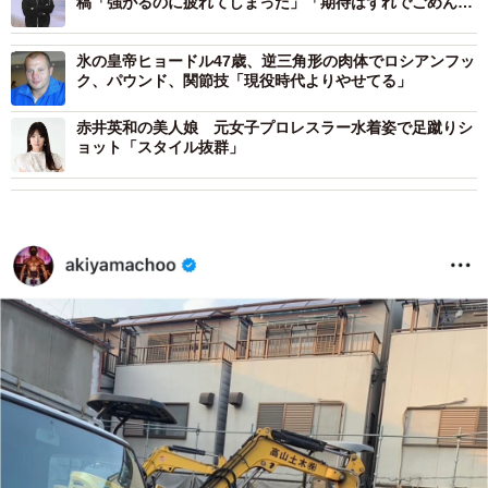
稿「強がるのに疲れてしまった」「期待はずれでごめんな
さい」
氷の皇帝ヒョードル47歳、逆三角形の肉体でロシアンフッ
ク、パウンド、関節技「現役時代よりやせてる」
赤井英和の美人娘 元女子プロレスラー水着姿で足蹴りシ
ョット「スタイル抜群」