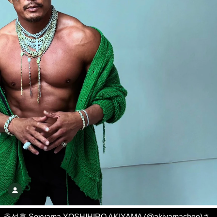
추성훈 Sexyama YOSHIHIRO AKIYAMA (@akiyamachoo)さ