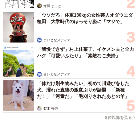
まいどなファミリー
（新着記事順）
森岡 浩
ハイヒール・リンゴ
大江 篤
姓氏研究家
漫才師
園田学園女子大学学長
もっと見る
帰省は控えても感謝は届けたい…「お盆玉」っ
て知ってる？「あげる派」の4割が金額アッ
プ、相場はいくら？