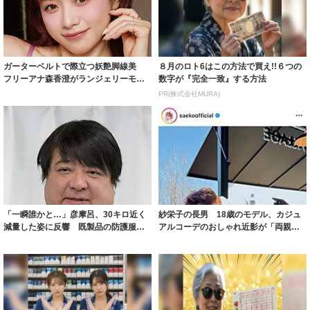
ガーターベルトで際立つ妖艶脚線美
８月のロト6はこの方法で買え!!６つの
フリーアナ森香澄がランジェリーモデ
数字が『完全一致』する方法
ルに ｢PE...
PR(株式会社MURA)
「一瞬誰かと…」彦摩呂、30キロ近く
紗栄子の長男 18歳のモデル、カジュ
減量した姿に反響 既製品の防護服が
アルコーデのおしゃれ近影が「両親の
着られると...
いいとこ取...