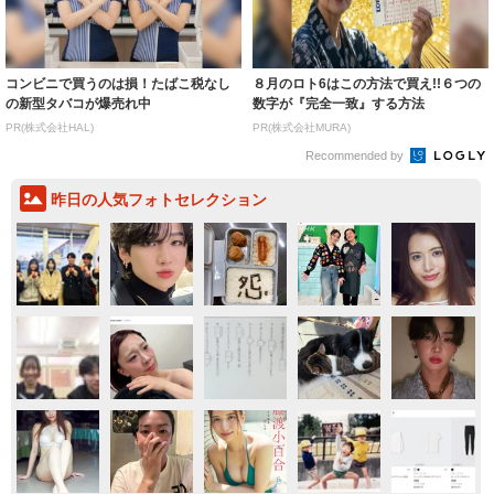
コンビニで買うのは損！たばこ税なし
８月のロト6はこの方法で買え!!６つの
の新型タバコが爆売れ中
数字が『完全一致』する方法
PR(株式会社HAL)
PR(株式会社MURA)
Recommended by
昨日の人気フォトセレクション