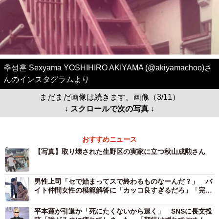
추성훈 Sexyama YOSHIHIRO AKIYAMA (@akiyamachoo)さ
んのインスタグラムより
まだまだ画像は続きます。画像（3/11）
↓ スクロールで次の写真 ↓
おすすめニュース
【写真】取り壊された生野区の実家に立つ秋山成勲さん
男性上司「セで始まってスで終わるものなーんだ？」 バ
イト仲間女性の模範解答に「カッコ良すぎるだろ」「完璧
な返し！」
平本蓮が引退か「死にたくないから退く」 SNSに長文投