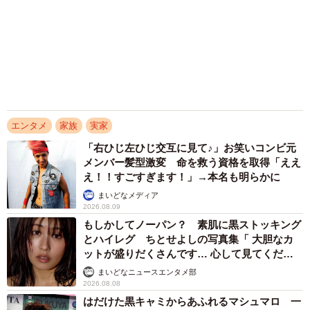
まいどなニュースエンタメ部
2026.08.08
韓国グラドルの第一人者ピョ・ウンジ メイド
風シャツで胸の下がちらり 愛らしさとセクシ
ーを同時に表現
まいどなニュースエンタメ部
2026.08.08
愛されボディ包むまぶしい三角ビキニ 幼児プ
ールでむぎゅっポーズ STU48甲斐心愛、2年
ぶり水着グラビア
まいどなニュースエンタメ部
2026.08.08