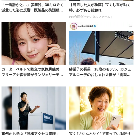
「一瞬誰かと…」彦摩呂、30キロ近く
【当選した人が暴露】宝くじ運が動く
減量した姿に反響 既製品の防護服が
時、必ずある前触れ
着られると...
PR(合同会社デジタルファーム )
ガーターベルトで際立つ妖艶脚線美
紗栄子の長男 18歳のモデル、カジュ
フリーアナ森香澄がランジェリーモデ
アルコーデのおしゃれ近影が「両親の
ルに ｢PE...
いいとこ取...
事例から学ぶ『特権アクセス管理』
宝くじ“なんとなく”で買っている限り