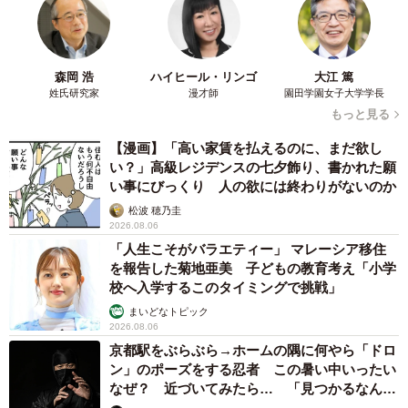
森岡 浩
ハイヒール・リンゴ
大江 篤
姓氏研究家
漫才師
園田学園女子大学学長
もっと見る
【漫画】「高い家賃を払えるのに、まだ欲し
い？」高級レジデンスの七夕飾り、書かれた願
い事にびっくり 人の欲には終わりがないのか
松波 穂乃圭
2026.08.06
「人生こそがバラエティー」 マレーシア移住
を報告した菊地亜美 子どもの教育考え「小学
校へ入学するこのタイミングで挑戦」
まいどなトピック
2026.08.06
京都駅をぶらぶら→ホームの隅に何やら「ドロ
ン」のポーズをする忍者 この暑い中いったい
なぜ？ 近づいてみたら… 「見つかるなんて
未熟」