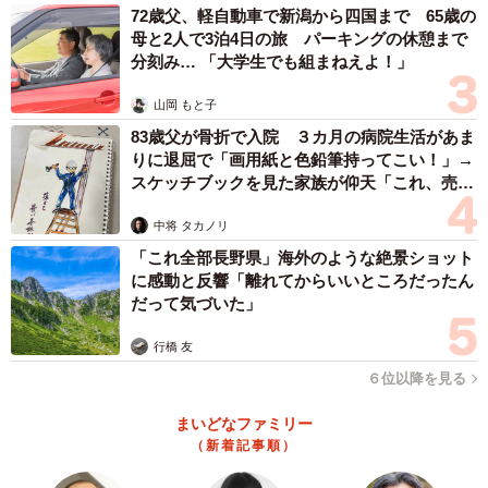
72歳父、軽自動車で新潟から四国まで 65歳の
母と2人で3泊4日の旅 パーキングの休憩まで
分刻み… 「大学生でも組まねえよ！」
山岡 もと子
83歳父が骨折で入院 ３カ月の病院生活があま
りに退屈で「画用紙と色鉛筆持ってこい！」→
スケッチブックを見た家族が仰天「これ、売れ
ますよ…」
中将 タカノリ
「これ全部長野県」海外のような絶景ショット
に感動と反響「離れてからいいところだったん
だって気づいた」
行橋 友
６位以降を見る
まいどなファミリー
（新着記事順）