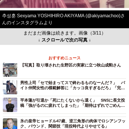
추성훈 Sexyama YOSHIHIRO AKIYAMA (@akiyamachoo)さ
んのインスタグラムより
まだまだ画像は続きます。画像（3/11）
↓ スクロールで次の写真 ↓
おすすめニュース
【写真】取り壊された生野区の実家に立つ秋山成勲さん
男性上司「セで始まってスで終わるものなーんだ？」 バ
イト仲間女性の模範解答に「カッコ良すぎるだろ」「完璧
な返し！」
平本蓮が引退か「死にたくないから退く」 SNSに長文投
稿「強がるのに疲れてしまった」「期待はずれでごめんな
さい」
氷の皇帝ヒョードル47歳、逆三角形の肉体でロシアンフッ
ク、パウンド、関節技「現役時代よりやせてる」