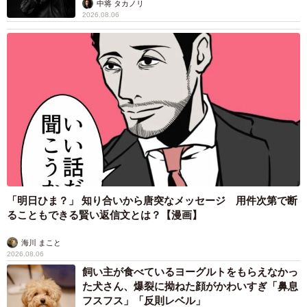
中将 タカノリ
2026.08.06
「明日ひま？」 知り合いから唐突なメッセージ 用件次第で断
ることもできる賢い返信文とは？【漫画】
海川 まこと
2026.08.06
飼い主が食べているヨーグルトをもらえなかっ
た犬さん、爆裂に拗ねた顔がかわいすぎ「鼻息
フスフス」「反則レベル」