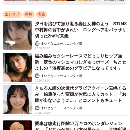
エンタメ
家族
実家
夕日を浴びて振り返る姿は女神のよう STU48
中村舞の背中がきれい ロングヘアをバッサリ
切った2nd写真集
まいどなニュースエンタメ部
2026.08.06
編み編みセクシーレースでどっしりヒップ強
調 定番のマシュマロむぎゅっポーズ ちとせ
よしの「湿度高めのグラビアになってます」
まいどなニュースエンタメ部
2026.08.06
きゅるん瞳の次世代グラビアクイーン宮嶋くる
み 鉛筆使った変顔がお気に入りカット 「お
腹が出ないように…」とコメントもキュート
まいどなニュースエンタメ部
2026.08.06
愛車は総走行距離17万キロのホンダレジェン
ド 「どなたか欲しい方が居たら」 大御所漫