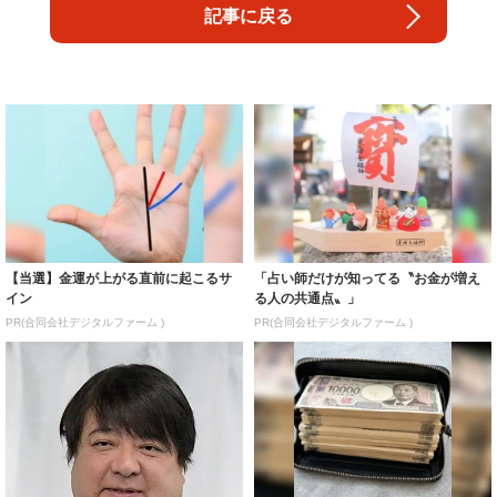
記事に戻る
【当選】金運が上がる直前に起こるサ
「占い師だけが知ってる〝お金が増え
イン
る人の共通点〟」
PR(合同会社デジタルファーム )
PR(合同会社デジタルファーム )