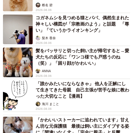
椎名 碧
2026.08.06
コガネムシを見つめる猫とパパ、偶然生まれた
神々しい構図が「宗教画のよう」と話題 「尊
い」「ていうかライオンキング」
梨木 香奈
2026.08.06
髪をバッサリと切った飼い主が帰宅すると→愛
犬たちの反応に「ワンコ様でも戸惑うのね
（笑）」「困り顔がかわいい」
ANNA
2026.08.06
「誰かみたいにならなきゃ」 他人を正解にし
て生きてきた母親 自己主張が苦手な娘に教わ
った大切なこと【漫画】
海川 まこと
2026.08.06
「かわいいストーカーに追われています」甘え
ん坊な元保護猫 最後は飼い主にダイブする姿
に「間違いなく犬」「完全に親子」と反響