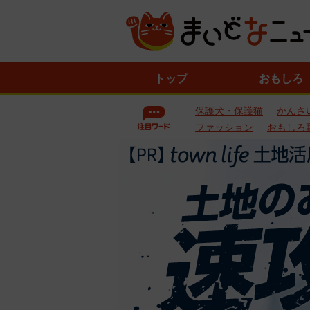
ニ
トップ
おもしろ
ュ
ー
保護犬・保護猫
かんさ
ス
一
ファッション
おもしろ
覧