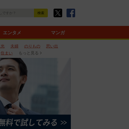
エンタメ
マンガ
観光
夫婦
のりもの
思い出
住まい
もっと見る