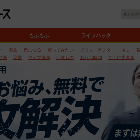
もふもふ
ライフハック
い
家族
気になる
買ってみたい
ビフォーアフター
ネコ
動画
災害
ウェブ漫画
いきもの
おうち時間
ともに生きる