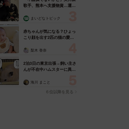
歌手、熊本へ支援物資…運搬
トラックの車体デザインにた
めらい 「痛いほど伝わる」
まいどなトピック
「行動され立派」
赤ちゃんが気になる？ひょっ
こり顔を出す2匹の猫の愛ら
しさに悶絶…！ 「こんなか
わいい構図あります？」「ベ
梨木 香奈
ストショットすぎる！」
2泊3日の東京出張→飼い主さ
んが不在中ハムスターに異
変 眉間にできた深いしわ、
「急に老けた？」【漫画】
海川 まこと
６位以降を見る