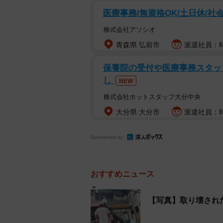
医療事務/無資格OK/土日休/社
株式会社アソシオ
青森県 弘前市
派遣社員：時給
保養院の受付や医療事務スタッフ
し
NEW
株式会社ホットスタッフ大分中央
大分県 大分市
派遣社員：時給
Sponsored by
おすすめニュース
【写真】取り壊され