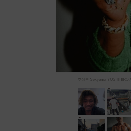
추성훈 Sexyama YOSHIHIR