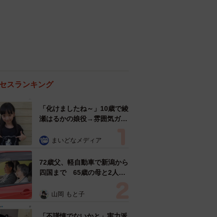
セスランキング
「化けましたね～」10歳で綾
瀬はるかの娘役→雰囲気ガラ
リの18歳に成長 「メイクで
雰囲気が」「宝塚に入れそ
まいどなメディア
う」
72歳父、軽自動車で新潟から
四国まで 65歳の母と2人で
3泊4日の旅 パーキングの休
憩まで分刻み… 「大学生で
山岡 もと子
も組まねえよ！」
「不謹慎でないかと」実力派