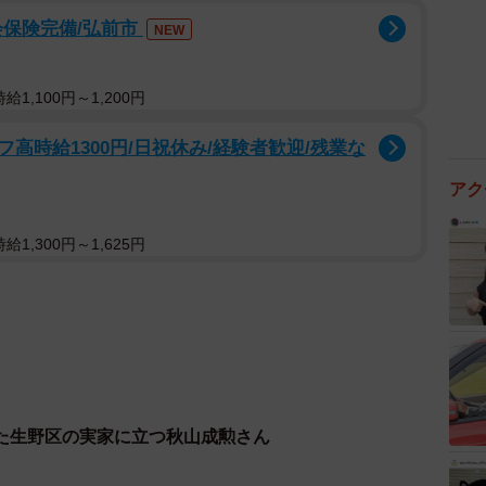
会保険完備/弘前市
NEW
1,100円～1,200円
高時給1300円/日祝休み/経験者歓迎/残業な
アク
1,300円～1,625円
た生野区の実家に立つ秋山成勲さん