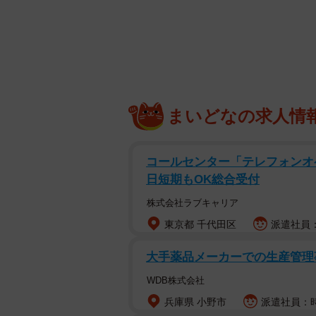
まいどなの求人情
コールセンター「テレフォンオ
日短期もOK総合受付
株式会社ラブキャリア
東京都 千代田区
派遣社員：時
大手薬品メーカーでの生産管理
WDB株式会社
兵庫県 小野市
派遣社員：時給