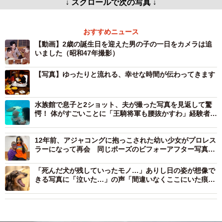
↓ スクロールで次の写真 ↓
おすすめニュース
【動画】2歳の誕生日を迎えた男の子の一日をカメラは追
いました（昭和47年撮影）
【写真】ゆったりと流れる、幸せな時間が伝わってきます
水族館で息子と2ショット、夫が撮った写真を見返して驚
愕！ 体がすごいことに「王騎将軍も腰抜かすわ」経験者が
続々と登場
12年前、アジャコングに抱っこされた幼い少女がプロレス
ラーになって再会 同じポーズのビフォーアフター写真が
エモすぎる
「死んだ犬が残していったモノ…」ありし日の姿が想像で
きる写真に「泣いた…」の声「間違いなくここにいた痕
跡」