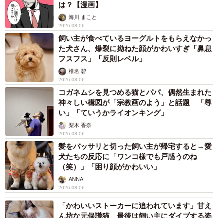
は？【漫画】
海川 まこと
2026.08.06
飼い主が食べているヨーグルトをもらえなかっ
た犬さん、爆裂に拗ねた顔がかわいすぎ「鼻息
フスフス」「反則レベル」
椎名 碧
2026.08.06
コガネムシを見つめる猫とパパ、偶然生まれた
神々しい構図が「宗教画のよう」と話題 「尊
い」「ていうかライオンキング」
梨木 香奈
2026.08.06
髪をバッサリと切った飼い主が帰宅すると→愛
犬たちの反応に「ワンコ様でも戸惑うのね
（笑）」「困り顔がかわいい」
ANNA
2026.08.06
「かわいいストーカーに追われています」甘え
ん坊な元保護猫 最後は飼い主にダイブする姿