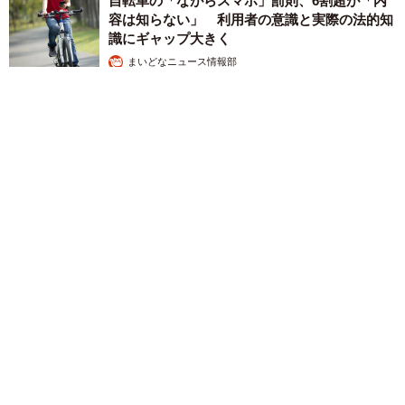
自転車の「ながらスマホ」罰則、6割超が「内
容は知らない」 利用者の意識と実際の法的知
識にギャップ大きく
まいどなニュース情報部
2026.08.05
涼しい「冷感敷きパッド」を気に入った猫さん、”友達”をヨイ
ショヨイショとご招待、毛づくろいでおもてなし
椎名 碧
2026.08.05