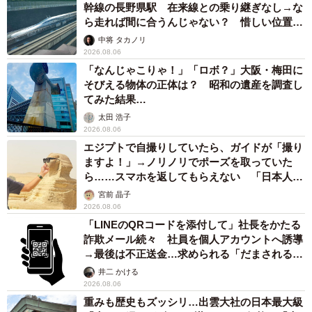
幹線の長野県駅 在来線との乗り継ぎなし→な
ら走れば間に合うんじゃない？ 惜しい位置関
係が反響
中将 タカノリ
2026.08.06
「なんじゃこりゃ！」「ロボ？」大阪・梅田に
そびえる物体の正体は？ 昭和の遺産を調査し
てみた結果…
太田 浩子
2026.08.06
エジプトで自撮りしていたら、ガイドが「撮り
ますよ！」→ノリノリでポーズを取っていた
ら……スマホを返してもらえない 「日本人は
カモ代表かも」「私は6時間で3万円払った」
宮前 晶子
2026.08.06
「LINEのQRコードを添付して」社長をかたる
詐欺メール続々 社員を個人アカウントへ誘導
→最後は不正送金…求められる「だまされる前
提」の対策
井二 かける
2026.08.06
重みも歴史もズッシリ…出雲大社の日本最大級