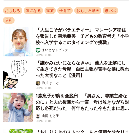
おもしろ
気になる
家族
子育て
おもしろ動画
思い出
昭和
「人生こそがバラエティー」 マレーシア移住
を報告した菊地亜美 子どもの教育考え「小学
校へ入学するこのタイミングで挑戦」
まいどなトピック
2026.08.06
「誰かみたいにならなきゃ」 他人を正解にし
て生きてきた母親 自己主張が苦手な娘に教わ
った大切なこと【漫画】
海川 まこと
2026.08.06
1歳息子が腕を亜脱臼 「奥さん、専業主婦な
のに」と夫の後輩から一言 母は泣きながら対
応し必死だった 何年もたった今もたまに思い
出し…
山岡 もと子
2026.08.06
「おしりふきのストック、あと何個か分かりま