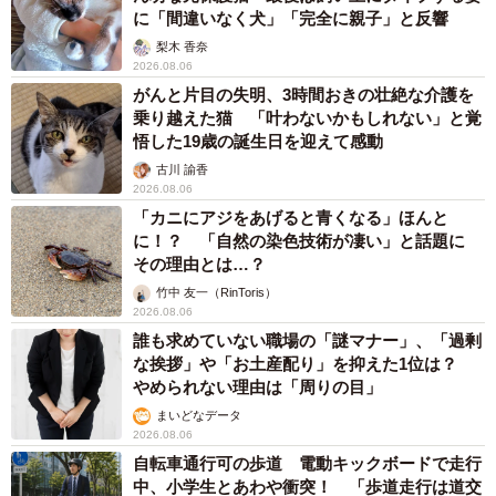
に「間違いなく犬」「完全に親子」と反響
梨木 香奈
2026.08.06
がんと片目の失明、3時間おきの壮絶な介護を
乗り越えた猫 「叶わないかもしれない」と覚
悟した19歳の誕生日を迎えて感動
古川 諭香
2026.08.06
「カニにアジをあげると青くなる」ほんと
に！？ 「自然の染色技術が凄い」と話題に
その理由とは…？
竹中 友一（RinToris）
2026.08.06
誰も求めていない職場の「謎マナー」、「過剰
な挨拶」や「お土産配り」を抑えた1位は？
やめられない理由は「周りの目」
まいどなデータ
2026.08.06
自転車通行可の歩道 電動キックボードで走行
中、小学生とあわや衝突！ 「歩道走行は道交