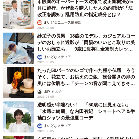
市販薬のオーバードーズ対策で改正薬機法が5
月に施行、かぜ薬を購入した人の約6割が「法
改正を認知」乱用防止の指定成分とは？
まいどなニュース情報部
2026.08.05
紗栄子の長男 18歳のモデル、カジュアルコー
デのおしゃれ近影が「両親のいいとこ取りの美
しいお顔立ち」 9歳に渡英し全寮制カレッジ
で学ぶ
まいどなメディア
2026.08.05
たった50パーツのレゴで作った極小仏壇 ろう
そく、花立て、お供えのご飯、観音開きの扉の
奥には位牌も…「チーンの音が聞こえてきそ
う」
山岡 もと子
2026.08.05
透明感が半端ない！ 「50歳には見えない」
「永遠に綺麗」な内田有紀 ショートヘア＆半
袖白シャツの最強夏コーデ
まいどなメディア
2026.08.05