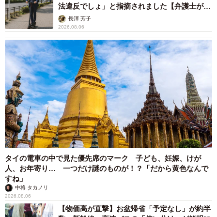
法違反でしょ」と指摘されました【弁護士が解
説】
長澤 芳子
2026.08.06
タイの電車の中で見た優先席のマーク 子ども、妊娠、けが
人、お年寄り… 一つだけ謎のものが！？「だから黄色なんで
すね」
中将 タカノリ
2026.08.06
【物価高が直撃】お盆帰省「予定なし」が約半