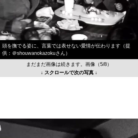
頭を撫でる姿に、言葉では表せない愛情が伝わります（提
供：＠shouwanokazokuさん）
まだまだ画像は続きます。画像（5/8）
↓ スクロールで次の写真 ↓