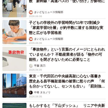
数 新幹線・高速バスの「使い分け」が鮮明に
まいどなニュース情報部
2026.08.06
子どもの学校外の学習時間が11年で2割減少
「家庭学習0分層」が約半数に達する深刻な実
態と広がる学習格差
まいどなニュース情報部
2026.08.06
「事故物件」という言葉のイメージにとらわれ
ていませんか？ 不動産業者が語る「物件の可
能性」を閉ざさないために必要なこと
平藤 清刀
2026.08.06
東京・千代田区の中央線高架に心ない落書き
歴史ある昌平橋架道橋の被害に怒りの声 「何
も分かってないし、センスも古い」「罰則強化
して」
中将 タカノリ
2026.08.06
もしかすると「下山ダッシュ」 リニア中央新