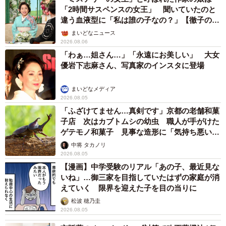
「2時間サスペンスの女王」 聞いていたのと
違う血液型に「私は誰の子なの？」【徹子の部
屋】
まいどなニュース
2026.08.06
「わぁ…姐さん…」「永遠にお美しい」 大女
優岩下志麻さん、写真家のインスタに登場
まいどなメディア
2026.08.05
「ふざけてません…真剣です」京都の老舗和菓
子店 次はカブトムシの幼虫 職人が手がけた
ゲテモノ和菓子 見事な造形に「気持ち悪いく
らいリアル」
中将 タカノリ
2026.08.05
【漫画】中学受験のリアル「あの子、最近見な
いね」…御三家を目指していたはずの家庭が消
えていく 限界を迎えた子を目の当りに
松波 穂乃圭
2026.08.05