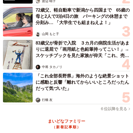
渡辺 晴子
72歳父、軽自動車で新潟から四国まで 65歳の
母と2人で3泊4日の旅 パーキングの休憩まで
分刻み… 「大学生でも組まねえよ！」
山岡 もと子
83歳父が骨折で入院 ３カ月の病院生活があま
りに退屈で「画用紙と色鉛筆持ってこい！」→
スケッチブックを見た家族が仰天「これ、売れ
ますよ…」
中将 タカノリ
「これ全部長野県」海外のような絶景ショット
に感動と反響「離れてからいいところだったん
だって気づいた」
行橋 友
６位以降を見る
まいどなファミリー
（新着記事順）