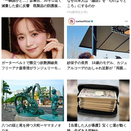
「一瞬誰かと…」彦摩呂、30キロ近く
なぜ日本人は『論語』を「心のよりど
減量した姿に反響 既製品の防護服が
ころ」にするのか
着られると...
PR(國學院大學)
ガーターベルトで際立つ妖艶脚線美
紗栄子の長男 18歳のモデル、カジュ
フリーアナ森香澄がランジェリーモデ
アルコーデのおしゃれ近影が「両親の
ルに ｢PE...
いいとこ取...
八つの頭と尾を持つ大蛇ーヤマタノオ
【当選した人が暴露】宝くじ運が動く
ロチ
時、必ずある前触れ