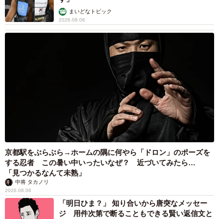
まいどなトピック
2026.08.06
京都駅をぶらぶら→ホームの隅に何やら「ドロン」のポーズを
する忍者 この暑い中いったいなぜ？ 近づいてみたら…
「見つかるなんて未熟」
中将 タカノリ
2026.08.06
「明日ひま？」 知り合いから唐突なメッセー
ジ 用件次第で断ることもできる賢い返信文と