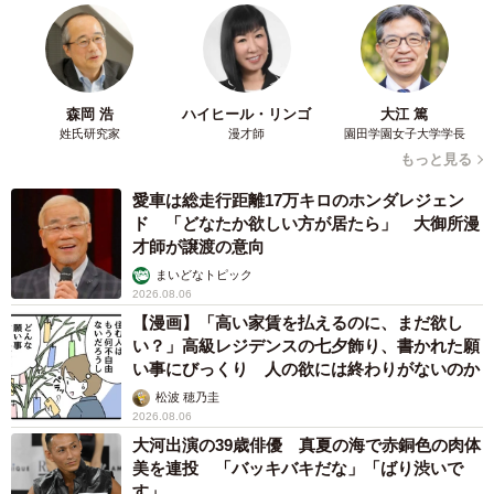
森岡 浩
ハイヒール・リンゴ
大江 篤
姓氏研究家
漫才師
園田学園女子大学学長
もっと見る
愛車は総走行距離17万キロのホンダレジェン
ド 「どなたか欲しい方が居たら」 大御所漫
才師が譲渡の意向
まいどなトピック
2026.08.06
【漫画】「高い家賃を払えるのに、まだ欲し
い？」高級レジデンスの七夕飾り、書かれた願
い事にびっくり 人の欲には終わりがないのか
松波 穂乃圭
2026.08.06
大河出演の39歳俳優 真夏の海で赤銅色の肉体
美を連投 「バッキバキだな」「ばり渋いで
す」