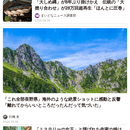
「大しめ縄」が8年ぶり掛けかえ 伝統の「大
撚り合わせ」が28万回超再生「ほんとに圧巻」
まいどなニュース調査部
2026.08.06
「これ全部長野県」海外のような絶景ショットに感動と反響
「離れてからいいところだったんだって気づいた」
行橋 友
2026.08.06
「ミステリーの女王」と呼ばれた作家の娘は