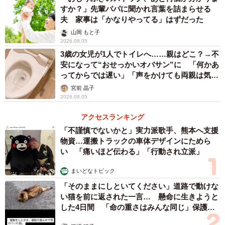
すか？」先輩パパに聞かれ言葉を詰まらせる
夫 家事は「かなりやってる」はずだった
山岡 もと子
2026.08.05
3歳の女児が1人でトイレへ……親はどこ？→不
安になって“おせっかいオバサン”に 「何かあ
ってからでは遅い」「声をかけても両親は気づ
かぬまま」
宮前 晶子
2026.08.05
アクセスランキング
「不謹慎でないかと」実力派歌手、熊本へ支援
物資…運搬トラックの車体デザインにためら
い 「痛いほど伝わる」「行動され立派」
まいどなトピック
「そのままにしといてください」道路で動けな
い猫を前に返された一言… 懸命に生きようと
した4日間 「命の重さはみんな同じ」保護団
体代表の訴え