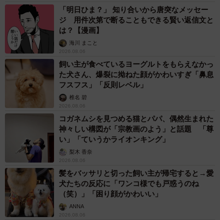
「明日ひま？」 知り合いから唐突なメッセー
ジ 用件次第で断ることもできる賢い返信文と
は？【漫画】
海川 まこと
2026.08.06
飼い主が食べているヨーグルトをもらえなかっ
た犬さん、爆裂に拗ねた顔がかわいすぎ「鼻息
フスフス」「反則レベル」
椎名 碧
2026.08.06
コガネムシを見つめる猫とパパ、偶然生まれた
神々しい構図が「宗教画のよう」と話題 「尊
い」「ていうかライオンキング」
梨木 香奈
2026.08.06
髪をバッサリと切った飼い主が帰宅すると→愛
犬たちの反応に「ワンコ様でも戸惑うのね
（笑）」「困り顔がかわいい」
ANNA
2026.08.06