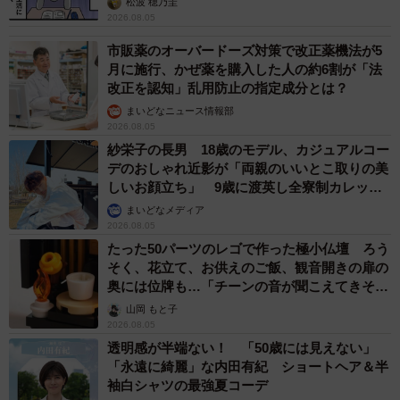
松波 穂乃圭
2026.08.05
市販薬のオーバードーズ対策で改正薬機法が5
月に施行、かぜ薬を購入した人の約6割が「法
改正を認知」乱用防止の指定成分とは？
まいどなニュース情報部
2026.08.05
紗栄子の長男 18歳のモデル、カジュアルコー
デのおしゃれ近影が「両親のいいとこ取りの美
しいお顔立ち」 9歳に渡英し全寮制カレッジ
で学ぶ
まいどなメディア
2026.08.05
たった50パーツのレゴで作った極小仏壇 ろう
そく、花立て、お供えのご飯、観音開きの扉の
奥には位牌も…「チーンの音が聞こえてきそ
う」
山岡 もと子
2026.08.05
透明感が半端ない！ 「50歳には見えない」
「永遠に綺麗」な内田有紀 ショートヘア＆半
袖白シャツの最強夏コーデ