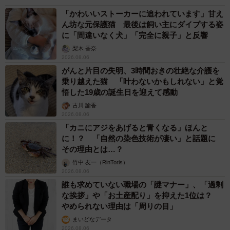
「かわいいストーカーに追われています」甘え
ん坊な元保護猫 最後は飼い主にダイブする姿
に「間違いなく犬」「完全に親子」と反響
梨木 香奈
2026.08.06
がんと片目の失明、3時間おきの壮絶な介護を
乗り越えた猫 「叶わないかもしれない」と覚
悟した19歳の誕生日を迎えて感動
古川 諭香
2026.08.06
「カニにアジをあげると青くなる」ほんと
に！？ 「自然の染色技術が凄い」と話題に
その理由とは…？
竹中 友一（RinToris）
2026.08.06
誰も求めていない職場の「謎マナー」、「過剰
な挨拶」や「お土産配り」を抑えた1位は？
やめられない理由は「周りの目」
まいどなデータ
2026.08.06