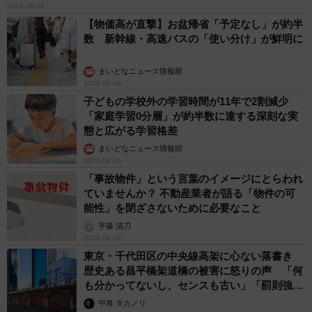
2026.08.06
【物価高が直撃】お盆帰省「予定なし」が約半
数 新幹線・高速バスの「使い分け」が鮮明に
まいどなニュース情報部
2026.08.06
子どもの学校外の学習時間が11年で2割減少
「家庭学習0分層」が約半数に達する深刻な実
態と広がる学習格差
まいどなニュース情報部
2026.08.06
「事故物件」という言葉のイメージにとらわれ
ていませんか？ 不動産業者が語る「物件の可
能性」を閉ざさないために必要なこと
平藤 清刀
2026.08.06
東京・千代田区の中央線高架に心ない落書き
歴史ある昌平橋架道橋の被害に怒りの声 「何
も分かってないし、センスも古い」「罰則強化
して」
中将 タカノリ