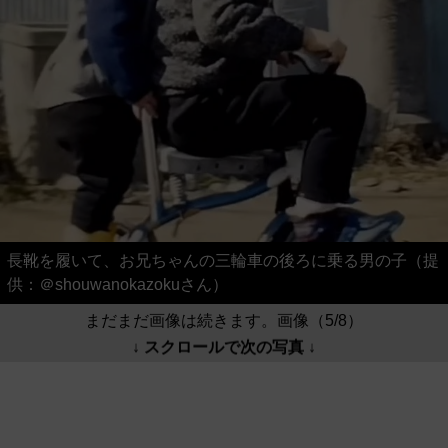
長靴を履いて、お兄ちゃんの三輪車の後ろに乗る男の子（提
供：＠shouwanokazokuさん）
まだまだ画像は続きます。画像（5/8）
↓ スクロールで次の写真 ↓