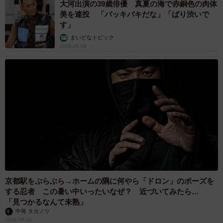
大河出演の39歳俳優 真夏の海で赤銅色の肉体
美を連投 「バッキバキだな」「ばり渋いで
す」
まいどなトピック
2026.08.06
京都駅をぶらぶら→ホームの隅に何やら「ドロン」のポーズを
する忍者 この暑い中いったいなぜ？ 近づいてみたら…
「見つかるなんて未熟」
中将 タカノリ
2026.08.06