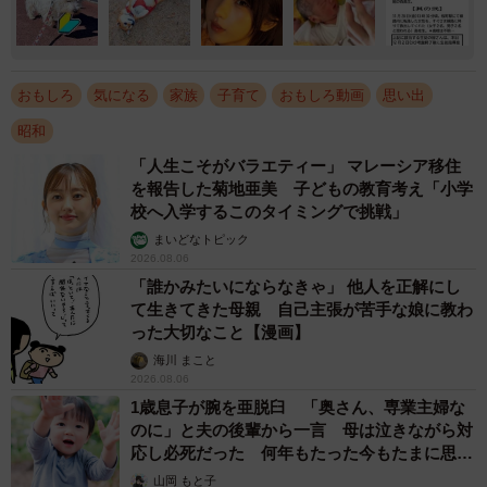
おもしろ
気になる
家族
子育て
おもしろ動画
思い出
昭和
「人生こそがバラエティー」 マレーシア移住
を報告した菊地亜美 子どもの教育考え「小学
校へ入学するこのタイミングで挑戦」
まいどなトピック
2026.08.06
「誰かみたいにならなきゃ」 他人を正解にし
て生きてきた母親 自己主張が苦手な娘に教わ
った大切なこと【漫画】
海川 まこと
2026.08.06
1歳息子が腕を亜脱臼 「奥さん、専業主婦な
のに」と夫の後輩から一言 母は泣きながら対
応し必死だった 何年もたった今もたまに思い
出し…
山岡 もと子