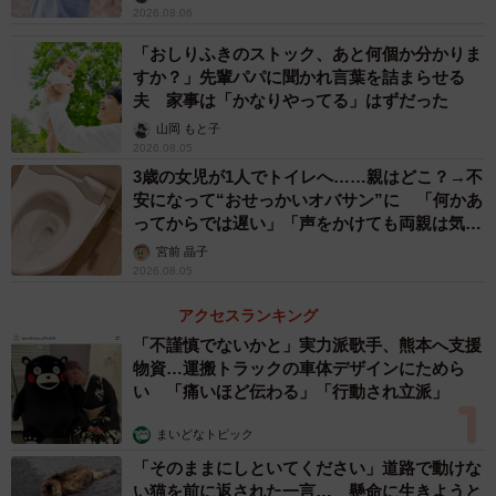
2026.08.06
「おしりふきのストック、あと何個か分かりま
すか？」先輩パパに聞かれ言葉を詰まらせる
夫 家事は「かなりやってる」はずだった
山岡 もと子
2026.08.05
3歳の女児が1人でトイレへ……親はどこ？→不
安になって“おせっかいオバサン”に 「何かあ
ってからでは遅い」「声をかけても両親は気づ
かぬまま」
宮前 晶子
2026.08.05
アクセスランキング
「不謹慎でないかと」実力派歌手、熊本へ支援
物資…運搬トラックの車体デザインにためら
い 「痛いほど伝わる」「行動され立派」
まいどなトピック
「そのままにしといてください」道路で動けな
い猫を前に返された一言… 懸命に生きようと