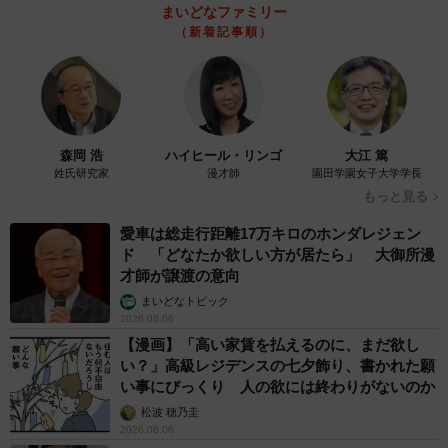
まいどなファミリー
（新着記事順）
森岡 浩
ハイヒール・リンゴ
大江 篤
姓氏研究家
漫才師
園田学園女子大学学長
もっと見る
愛車は総走行距離17万キロのホンダレジェン
ド 「どなたか欲しい方が居たら」 大御所漫
才師が譲渡の意向
まいどなトピック
2026.08.06
【漫画】「高い家賃を払えるのに、まだ欲し
い？」高級レジデンスの七夕飾り、書かれた願
い事にびっくり 人の欲には終わりがないのか
松波 穂乃圭
2026.08.06