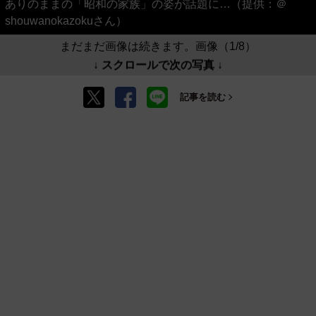
ありのままの「昭和の家族」の姿が話題に…（提供：＠
shouwanokazokuさん）
まだまだ画像は続きます。画像（1/8）
↓ スクロールで次の写真 ↓
記事を読む