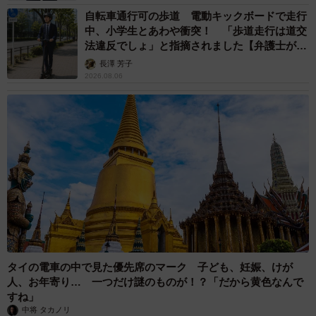
自転車通行可の歩道 電動キックボードで走行
中、小学生とあわや衝突！ 「歩道走行は道交
法違反でしょ」と指摘されました【弁護士が解
説】
長澤 芳子
2026.08.06
タイの電車の中で見た優先席のマーク 子ども、妊娠、けが
人、お年寄り… 一つだけ謎のものが！？「だから黄色なんで
すね」
中将 タカノリ