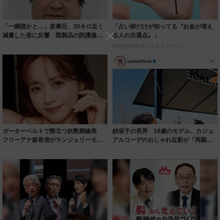
「一瞬誰かと…」彦摩呂、30キロ近く
「占い師だけが知ってる〝お金が増え
減量した姿に反響 既製品の防護服が
る人の共通点〟」
着られると...
PR(合同会社デジタルファーム )
ガーターベルトで際立つ妖艶脚線美
紗栄子の長男 18歳のモデル、カジュ
フリーアナ森香澄がランジェリーモデ
アルコーデのおしゃれ近影が「両親の
ルに ｢PE...
いいとこ取...