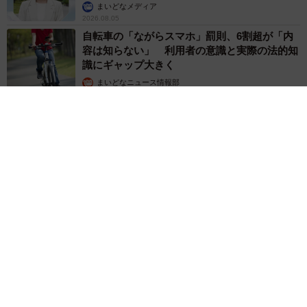
まいどなメディア
2026.08.05
自転車の「ながらスマホ」罰則、6割超が「内
容は知らない」 利用者の意識と実際の法的知
識にギャップ大きく
まいどなニュース情報部
2026.08.05
涼しい「冷感敷きパッド」を気に入った猫さん、”友達”をヨイ
ショヨイショとご招待、毛づくろいでおもてなし