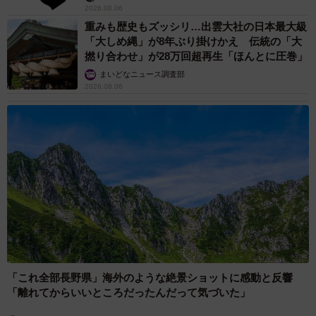
2026.08.06
重みも歴史もズッシリ…出雲大社の日本最大級
「大しめ縄」が8年ぶり掛けかえ 伝統の「大
撚り合わせ」が28万回超再生「ほんとに圧巻」
まいどなニュース調査部
2026.08.06
「これ全部長野県」海外のような絶景ショットに感動と反響
「離れてからいいところだったんだって気づいた」