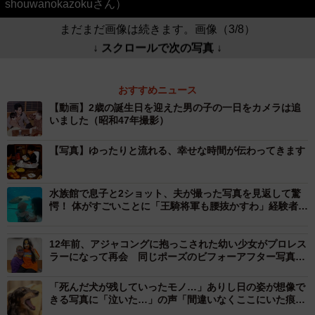
shouwanokazokuさん）
まだまだ画像は続きます。画像（3/8）
↓ スクロールで次の写真 ↓
おすすめニュース
【動画】2歳の誕生日を迎えた男の子の一日をカメラは追
いました（昭和47年撮影）
【写真】ゆったりと流れる、幸せな時間が伝わってきます
水族館で息子と2ショット、夫が撮った写真を見返して驚
愕！ 体がすごいことに「王騎将軍も腰抜かすわ」経験者が
続々と登場
12年前、アジャコングに抱っこされた幼い少女がプロレス
ラーになって再会 同じポーズのビフォーアフター写真が
エモすぎる
「死んだ犬が残していったモノ…」ありし日の姿が想像で
きる写真に「泣いた…」の声「間違いなくここにいた痕
跡」