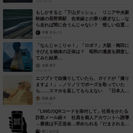
2026.08.06
もしかすると「下山ダッシュ」 リニア中央新
幹線の長野県駅 在来線との乗り継ぎなし→な
ら走れば間に合うんじゃない？ 惜しい位置関
係が反響
中将 タカノリ
2026.08.06
「なんじゃこりゃ！」「ロボ？」大阪・梅田に
そびえる物体の正体は？ 昭和の遺産を調査し
てみた結果…
太田 浩子
2026.08.06
エジプトで自撮りしていたら、ガイドが「撮り
ますよ！」→ノリノリでポーズを取っていた
ら……スマホを返してもらえない 「日本人は
カモ代表かも」「私は6時間で3万円払った」
宮前 晶子
2026.08.06
「LINEのQRコードを添付して」社長をかたる
詐欺メール続々 社員を個人アカウントへ誘導
→最後は不正送金…求められる「だまされる前
提」の対策
井二 かける