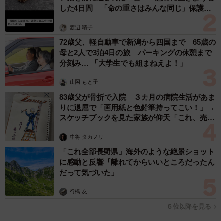
した4日間 「命の重さはみんな同じ」保護団
体代表の訴え
渡辺 晴子
72歳父、軽自動車で新潟から四国まで 65歳の
母と2人で3泊4日の旅 パーキングの休憩まで
分刻み… 「大学生でも組まねえよ！」
山岡 もと子
83歳父が骨折で入院 ３カ月の病院生活があま
りに退屈で「画用紙と色鉛筆持ってこい！」→
スケッチブックを見た家族が仰天「これ、売れ
ますよ…」
中将 タカノリ
「これ全部長野県」海外のような絶景ショット
に感動と反響「離れてからいいところだったん
だって気づいた」
行橋 友
６位以降を見る