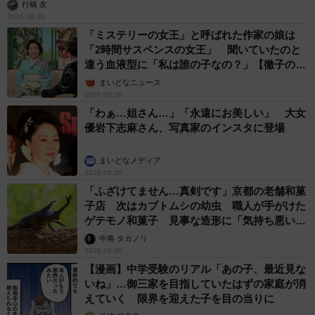
行橋 友
2026.08.06
「ミステリーの女王」と呼ばれた作家の娘は
「2時間サスペンスの女王」 聞いていたのと
違う血液型に「私は誰の子なの？」【徹子の部
屋】
まいどなニュース
2026.08.06
「わぁ…姐さん…」「永遠にお美しい」 大女
優岩下志麻さん、写真家のインスタに登場
まいどなメディア
2026.08.05
「ふざけてません…真剣です」京都の老舗和菓
子店 次はカブトムシの幼虫 職人が手がけた
ゲテモノ和菓子 見事な造形に「気持ち悪いく
らいリアル」
中将 タカノリ
2026.08.05
【漫画】中学受験のリアル「あの子、最近見な
いね」…御三家を目指していたはずの家庭が消
えていく 限界を迎えた子を目の当りに