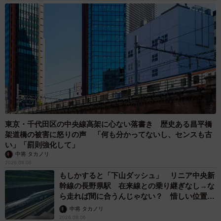
東京・千代田区の中央線高架に心ない落書き 歴史ある昌平橋
架道橋の被害に怒りの声 「何も分かってないし、センスも古
い」「罰則強化して」
中将 タカノリ
2026.08.06
もしかすると「下山ダッシュ」 リニア中央新
幹線の長野県駅 在来線との乗り継ぎなし→な
ら走れば間に合うんじゃない？ 惜しい位置関
係が反響
中将 タカノリ
2026.08.06