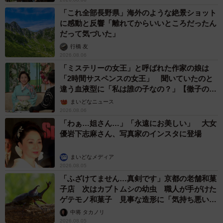
「これ全部長野県」海外のような絶景ショット
に感動と反響「離れてからいいところだったん
だって気づいた」
行橋 友
2026.08.06
「ミステリーの女王」と呼ばれた作家の娘は
「2時間サスペンスの女王」 聞いていたのと
違う血液型に「私は誰の子なの？」【徹子の部
屋】
まいどなニュース
2026.08.06
「わぁ…姐さん…」「永遠にお美しい」 大女
優岩下志麻さん、写真家のインスタに登場
まいどなメディア
2026.08.05
「ふざけてません…真剣です」京都の老舗和菓
子店 次はカブトムシの幼虫 職人が手がけた
ゲテモノ和菓子 見事な造形に「気持ち悪いく
らいリアル」
中将 タカノリ
2026.08.05