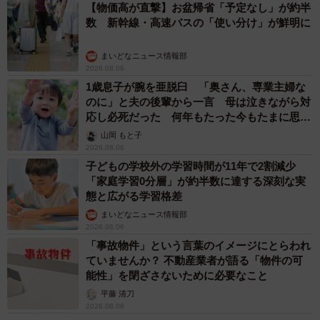
【物価高が直撃】お盆帰省「予定なし」が約半
数 新幹線・高速バスの「使い分け」が鮮明に
まいどなニュース情報部
2026.08.06
1歳息子が腕を亜脱臼 「奥さん、専業主婦な
のに」と夫の後輩から一言 母は泣きながら対
応し必死だった 何年もたった今もたまに思い
出し…
山岡 もと子
2026.08.06
子どもの学校外の学習時間が11年で2割減少
「家庭学習0分層」が約半数に達する深刻な実
態と広がる学習格差
まいどなニュース情報部
2026.08.06
「事故物件」という言葉のイメージにとらわれ
ていませんか？ 不動産業者が語る「物件の可
能性」を閉ざさないために必要なこと
平藤 清刀
2026.08.06