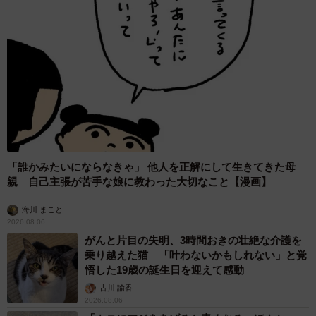
なお、「これはこのままにしておきたいですね」というコ
メントも寄せられていた、「痕跡」が残ったドアについて
ストライプ1号さんに伺ったところ、「引っ越す予定はない
ので、ずっとこの状態を維持していく予定です！」とのこ
とだ。
◼︎ストライプ1号（992カレラ4GTS）さんのX（旧
Twitter）アカウント
「誰かみたいにならなきゃ」 他人を正解にして生きてきた母
親 自己主張が苦手な娘に教わった大切なこと【漫画】
海川 まこと
2026.08.06
がんと片目の失明、3時間おきの壮絶な介護を
乗り越えた猫 「叶わないかもしれない」と覚
悟した19歳の誕生日を迎えて感動
古川 諭香
2026.08.06