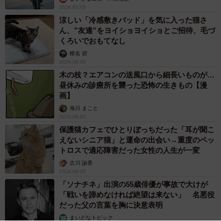
2026.08.05
涼しい「冷感敷きパッド」を気に入った猫さ
ん、”友達”をヨイショヨイショとご招待、毛づ
くろいでおもてなし
椎名 碧
2026.08.05
木の枝？エアコンの送風口から細長いものが…
昼休みの診療所を襲った恐怖の生きもの【漫
画】
海川 まこと
2026.08.05
保護猫カフェでひとりぼっちだった「耳が聞こ
えないシニア猫」と運命の出会い→重度のペッ
トロスで適応障害だった女性の人生が一変
古川 諭香
2026.08.05
「ソナチネ」出演の55歳俳優が事故で大けが
「戦いを諦めなければ絶望は来ない」 名悪役
だった父の言葉を胸に決意表明
まいどなトピック