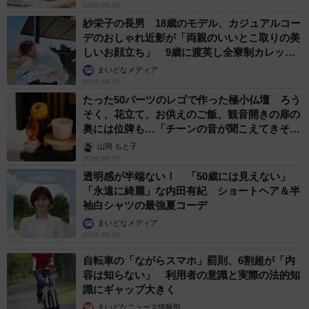
2026.08.05
紗栄子の長男 18歳のモデル、カジュアルコー
デのおしゃれ近影が「両親のいいとこ取りの美
しいお顔立ち」 9歳に渡英し全寮制カレッジ
で学ぶ
まいどなメディア
2026.08.05
たった50パーツのレゴで作った極小仏壇 ろう
そく、花立て、お供えのご飯、観音開きの扉の
奥には位牌も…「チーンの音が聞こえてきそ
う」
山岡 もと子
2026.08.05
透明感が半端ない！ 「50歳には見えない」
「永遠に綺麗」な内田有紀 ショートヘア＆半
袖白シャツの最強夏コーデ
まいどなメディア
2026.08.05
自転車の「ながらスマホ」罰則、6割超が「内
容は知らない」 利用者の意識と実際の法的知
識にギャップ大きく
まいどなニュース情報部