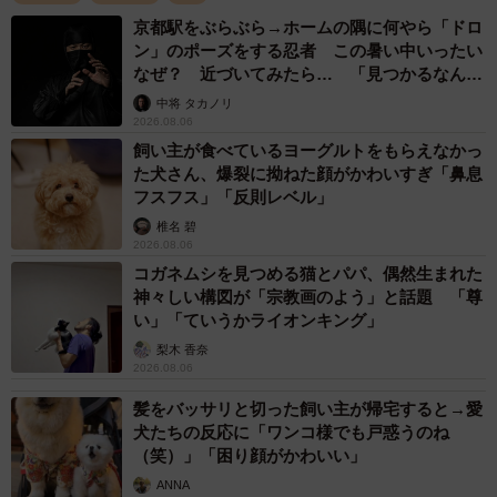
京都駅をぶらぶら→ホームの隅に何やら「ドロ
ン」のポーズをする忍者 この暑い中いったい
なぜ？ 近づいてみたら… 「見つかるなんて
未熟」
中将 タカノリ
2026.08.06
飼い主が食べているヨーグルトをもらえなかっ
2/4
た犬さん、爆裂に拗ねた顔がかわいすぎ「鼻息
フスフス」「反則レベル」
「お留守番で寂しい思いをたくさんさせてしまった分、今度は私が長い
こと寂しい思いをさせられそうです…」と飼い主さん。
椎名 碧
2026.08.06
「今度は私が寂しい思いをさせられそうです…」
コガネムシを見つめる猫とパパ、偶然生まれた
神々しい構図が「宗教画のよう」と話題 「尊
ーークッキーちゃんの爪跡はいつ頃からつき始めたのです
い」「ていうかライオンキング」
か？
梨木 香奈
2026.08.06
「この家に越してからすぐに傷だらけになり、10年でここ
髪をバッサリと切った飼い主が帰宅すると→愛
犬たちの反応に「ワンコ様でも戸惑うのね
まで大きく傷が成長しました」
（笑）」「困り顔がかわいい」
ANNA
ーー扉を開けた時、クッキーちゃんはいつもどんな風に出