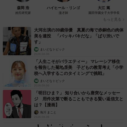
森岡 浩
ハイヒール・リンゴ
大江 篤
姓氏研究家
漫才師
園田学園女子大学学長
もっと見る
大河出演の39歳俳優 真夏の海で赤銅色の肉体
美を連投 「バッキバキだな」「ばり渋いで
す」
3/4
まいどなトピック
2026.08.06
いつも飼い主さんの帰宅が待ち遠しくて嬉しかった、ストライプ1号さん
の亡き愛犬、クッキーちゃん（画像提供：ストライプ1号（992カレラ
「人生こそがバラエティー」 マレーシア移住
4GTS）さん）
を報告した菊地亜美 子どもの教育考え「小学
校へ入学するこのタイミングで挑戦」
◇ ◇
まいどなトピック
2026.08.06
「明日ひま？」 知り合いから唐突なメッセー
寄せられた反響のなかには、「我が家にも至るところに、
ジ 用件次第で断ることもできる賢い返信文と
そういう跡があります」「実家と同じで泣いてしまった」
は？【漫画】
「今はまだだけど近い将来同じ思いするんだろうな…」と
海川 まこと
いった、切ない声も多く見受けられた。
2026.08.06