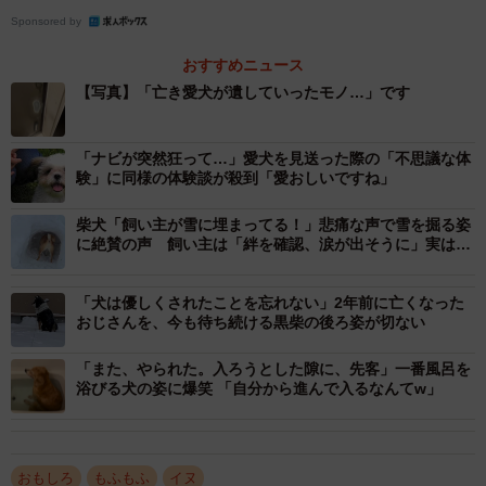
「この子には少し寂しい思いをさせたと悔やまれます。し
Sponsored by
かし、いなくなってしまった後、今度は私が長いこと寂し
おすすめニュース
い思いをさせられそうです。それでも一緒に過ごせた日々
【写真】「亡き愛犬が遺していったモノ…」です
は私の人生の宝です。ずっと大好きです」と、Xに投稿して
いたストライプ1号さん。クッキーちゃんが残した愛おしい
「ナビが突然狂って…」愛犬を見送った際の「不思議な体
「痕跡」について、お話を聞いた。
験」に同様の体験談が殺到「愛おしいですね」
柴犬「飼い主が雪に埋まってる！」悲痛な声で雪を掘る姿
に絶賛の声 飼い主は「絆を確認、涙が出そうに」実は疾
患で売れない柴犬だった
「犬は優しくされたことを忘れない」2年前に亡くなった
おじさんを、今も待ち続ける黒柴の後ろ姿が切ない
「また、やられた。入ろうとした隙に、先客」一番風呂を
浴びる犬の姿に爆笑 「自分から進んで入るなんてw」
おもしろ
もふもふ
イヌ