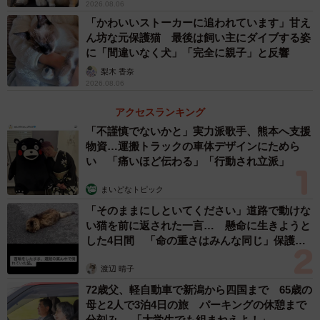
2026.08.06
迎えてくれたのですか？
「かわいいストーカーに追われています」甘え
ん坊な元保護猫 最後は飼い主にダイブする姿
に「間違いなく犬」「完全に親子」と反響
「嬉し泣きのようなものすごい鳴き声で、いつもウレショ
梨木 香奈
ン（嬉し過ぎておしっこがちびってしまう状態）を撒き散
2026.08.06
らしてました」
アクセスランキング
ーーストライプ1号さんのことが大好きだったんですね。
「不謹慎でないかと」実力派歌手、熊本へ支援
物資…運搬トラックの車体デザインにためら
い 「痛いほど伝わる」「行動され立派」
「クッキーはもしかすると、自分のことを人間だと思って
いたのかもしれません。少なくとも犬だとは思ってなかっ
まいどなトピック
たのか、他の犬とは全く馴染めませんでした。とにかく甘
「そのままにしといてください」道路で動けな
い猫を前に返された一言… 懸命に生きようと
えん坊で、私が家にいる間は絶対に側を離れませんでし
した4日間 「命の重さはみんな同じ」保護団
た」
体代表の訴え
渡辺 晴子
ーーご家族はこのカリカリの跡をどんな風におっしゃって
72歳父、軽自動車で新潟から四国まで 65歳の
母と2人で3泊4日の旅 パーキングの休憩まで
ますか？
分刻み… 「大学生でも組まねえよ！」