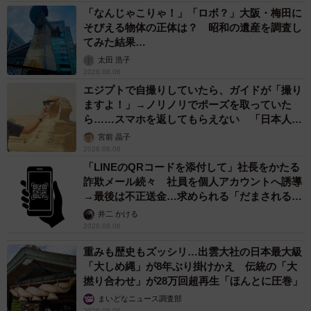
「なんじゃこりゃ！」「ロボ？」大阪・梅田に
そびえる物体の正体は？ 昭和の遺産を調査し
てみた結果…
太田 浩子
2026.08.06
エジプトで自撮りしていたら、ガイドが「撮り
ますよ！」→ノリノリでポーズを取っていた
ら……スマホを返してもらえない 「日本人は
カモ代表かも」「私は6時間で3万円払った」
宮前 晶子
2026.08.06
「LINEのQRコードを添付して」社長をかたる
詐欺メール続々 社員を個人アカウントへ誘導
→最後は不正送金…求められる「だまされる前
提」の対策
井二 かける
2026.08.06
重みも歴史もズッシリ…出雲大社の日本最大級
「大しめ縄」が8年ぶり掛けかえ 伝統の「大
撚り合わせ」が28万回超再生「ほんとに圧巻」
まいどなニュース調査部
2026.08.06