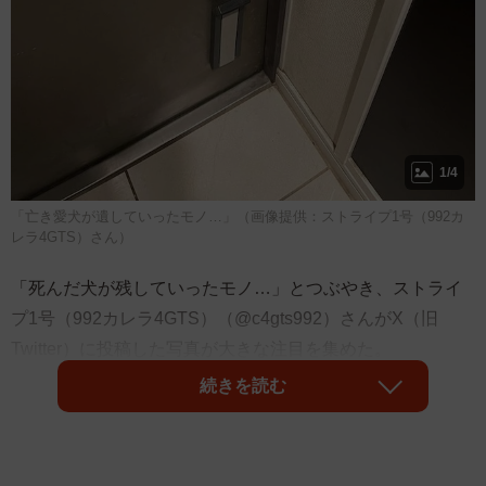
1/4
「亡き愛犬が遺していったモノ…」（画像提供：ストライプ1号（992カ
レラ4GTS）さん）
「死んだ犬が残していったモノ…」とつぶやき、ストライ
プ1号（992カレラ4GTS）（@c4gts992）さんがX（旧
Twitter）に投稿した写真が大きな注目を集めた。
続きを読む
15万以上のいいねがついた写真に写っていたのは、鉄製の
頑丈なドアの取手の下……小型犬が後ろ足で立ち上がり、
「カリカリカリカリ……」と前足の爪で何度も引っ掻いた