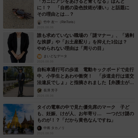
「カニにアジをあげると青くなる」ほんと
に！？ 「自然の染色技術が凄い」と話題に
その理由とは…？
竹中 友一（RinToris）
2026.08.06
誰も求めていない職場の「謎マナー」、「過剰
な挨拶」や「お土産配り」を抑えた1位は？
やめられない理由は「周りの目」
まいどなデータ
2026.08.06
4/4
自転車通行可の歩道 電動キックボードで走行
犬は本当に健気で愛おしい存在だ。
中、小学生とあわや衝突！ 「歩道走行は道交
法違反でしょ」と指摘されました【弁護士が解
説】
死んだ犬が残していったモノ…
長澤 芳子
2026.08.06
pic.twitter.com/TSGjCXP77J
タイの電車の中で見た優先席のマーク 子ど
も、妊娠、けが人、お年寄り… 一つだけ謎の
— ストライプ1号（992カレラ4GTS） (@c4gts992)
July 4,
ものが！？「だから黄色なんですね」
2024
中将 タカノリ
2026.08.06