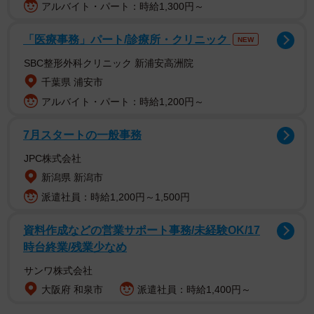
アルバイト・パート：時給1,300円～
飼い主の帰宅をいつも全身で喜んでくれた愛犬の健気な姿
「医療事務」パート/診療所・クリニック
NEW
が想像出来る「痕跡」に、多くのコメントが寄せられた。
SBC整形外科クリニック 新浦安高洲院
千葉県 浦安市
一緒に過ごせた日々は「人生の宝」
アルバイト・パート：時給1,200円～
「いつもここで待ってる」
7月スタートの一般事務
「カリカリ引っ掻いてる姿が容易に想像できて泣いた」
「自分の家族が間違いなくここにいた痕跡」
JPC株式会社
「こんなに大切な傷もあるんですね」
新潟県 新潟市
「無知の私：何だ？ドアの白い所があるだけ？ リプを読
派遣社員：時給1,200円～1,500円
んだ後の私：うぅ……（涙）」
資料作成などの営業サポート事務/未経験OK/17
時台終業/残業少なめ
「痕跡」の主は、17歳で旅立ったという、ミニチュアダッ
サンワ株式会社
クスフントのクッキーちゃん。甘えん坊で可愛い、ブラッ
大阪府 和泉市
派遣社員：時給1,400円～
クタンの女の子だったという。