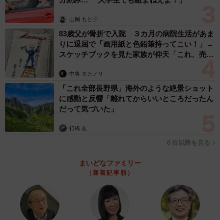
「元気だった頃はさすがに笑ってましたが、今では愛おし
山岡 もと子
く思ってます」
83歳父が骨折で入院 ３カ月の病院生活があま
りに退屈で「画用紙と色鉛筆持ってこい！」→
スケッチブックを見た家族が仰天「これ、売れ
ーー多くのリプライや反響について、「ここはたくさんの
ますよ…」
優しさと愛で溢れていて、涙なしではいられませんでし
中将 タカノリ
た」と、投稿されていましたね。
「これ全部長野県」海外のような絶景ショット
に感動と反響「離れてからいいところだったん
「こんなにも多くの方からの温かいメッセージにびっくり
だって気づいた」
したと同時に、動物たちの愛情の深さと、彼らから本当に
行橋 友
たくさんの幸せを分けてもらえることの素晴らしさをお伝
６位以降を見る
えできたらと思いました」
まいどなファミリー
（新着記事順）