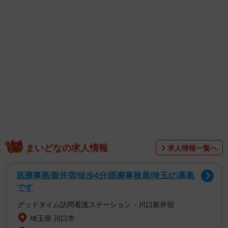
と思われる「痕跡」。
まいどなの求人情報
求人情報一覧へ
「お留守番している間はずっと玄関前で待ってたんだと思
医療事務/新井宿/徒歩4分/医療事務員/埼玉/の募集
います。鍵を開けようと近寄ると『気配』でわかるんです
です
よね。帰ってきたのが。いつも玄関カリカリしてました
グッドタイム訪問看護ステーション・川口新井宿
（泣）」と、「痕跡」についてXにそう投稿していたストラ
埼玉県 川口市
イプ1号さん。