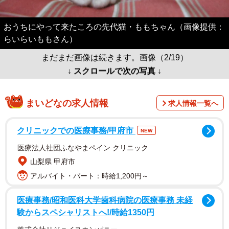
おうちにやって来たころの先代猫・ももちゃん（画像提供：
らいらいももさん）
まだまだ画像は続きます。画像（2/19）
↓ スクロールで次の写真 ↓
まいどなの求人情報
求人情報一覧へ
クリニックでの医療事務/甲府市
NEW
医療法人社団ふなやまペイン クリニック
山梨県 甲府市
アルバイト・パート：時給1,200円～
医療事務/昭和医科大学歯科病院の医療事務 未経
験からスペシャリストへ!/時給1350円