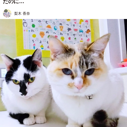
たのに…
梨木 香奈