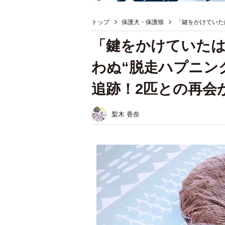
トップ
保護犬・保護猫
「鍵をかけていた
「鍵をかけていた
わぬ“脱走ハプニン
追跡！2匹との再会
梨木 香奈