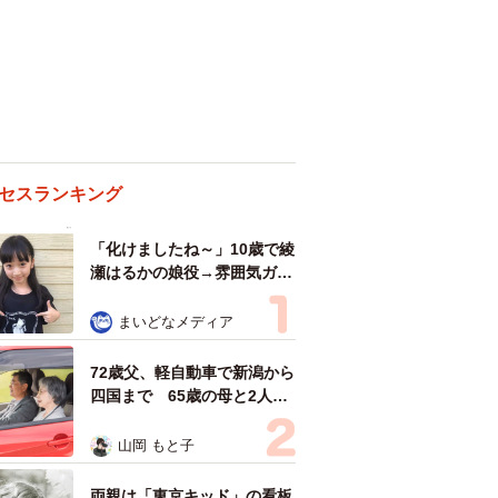
セスランキング
「化けましたね～」10歳で綾
瀬はるかの娘役→雰囲気ガラ
リの18歳に成長 「メイクで
雰囲気が」「宝塚に入れそ
まいどなメディア
う」
72歳父、軽自動車で新潟から
四国まで 65歳の母と2人で
3泊4日の旅 パーキングの休
憩まで分刻み… 「大学生で
山岡 もと子
も組まねえよ！」
両親は「東京キッド」の看板