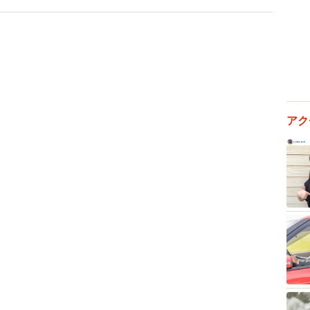
いていたのです。よく見ると、古い網戸が破れていまし
うちに、ふたりが脱走してしまったのです」
追いました。あちこち探し回るなか、何と、おにいちゃ
アク
ゃんが住宅地にいるところを発見したのです。
ところ、立ち止まってこちらを見る猫がいることに気づ
んだったのです。そして、優しく声をかけると、初めて
てスリスリしてくれました。無事に保護することができ
防止に努めました」
グは、こうして無事に終焉しました。そして、飼い主さ
刻まれ、少しずつ猫と暮らす環境を整えるきっかけにも