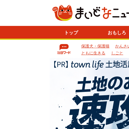
ニ
トップ
おもしろ
ュ
ー
保護犬・保護猫
かんさ
ス
一
ともに生きる
しごと
覧