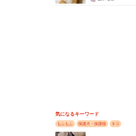
ハプニングが起きたといいます。
「鍵をかけていたはずの窓が少し開
た。お迎えしてから1日も経たない
飼い主さんは懸命にふたりのあとを
んが自ら帰宅。翌日には、にゃーち
「名前を呼びながら探し回っていた
きました。よく見ると、にゃーちゃ
会ったときのようにそばにやって来
てホッとし、帰宅後は、すぐに再発
思いがけないふたりの脱走ハプニン
気になるキーワード
んにとってひとつの教訓として心に
もふもふ
保護犬・保護猫
ネコ
なったようです。