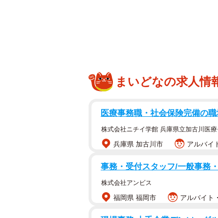
（@nyaa_oniichan）です。
当時、にゃーちゃん（正式名：にゃ
歳ほど。無事に迎え入れるまでには
ふたりと飼い主さんが、初めて会った
まいどなの求人情
その日からにゃーちゃんの姿を探す
ちゃん」と呼ぶようになったといい
医療事務職・社会保険完備の職
株式会社ニチイ学館 兵庫県立加古川医療
「にゃーちゃんは、私の姿を見つけ
兵庫県 加古川市
アルバイト
なりました。当時は、寝ても覚めて
ています。でも、私は実家暮らしで
事務・受付スタッフ/一般事務
ちゃんを連れて帰るのは難しいと思
株式会社アンビス
福岡県 福岡市
アルバイト・
しかし、2020年4月、新型コロナ
さんはふたりを家族として迎え入れ