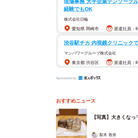
現場事務 大手企業デンソーグル
経験でもOK
「次、ふたりに会えたとき、絶対に
株式会社日輪
愛知県 岡崎市
派遣社員：時
保護後に起きたハプニング
渋谷駅チカ 内視鏡クリニック
マンパワーグループ株式会社
東京都 渋谷区
派遣社員：時
Sponsored by
おすすめニュース
【写真】大きくなっ
梨木 香奈