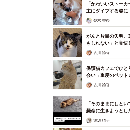
「かわいいストーカ
個性あふれる兄弟と過ごすにぎ
主にダイブする姿に
梨木 香奈
がんと片目の失明、
もしれない」と覚悟
古川 諭香
保護猫カフェでひと
会い→重度のペット
古川 諭香
「そのままにしとい
懸命に生きようとし
え
渡辺 晴子
同じポーズでゴロンと寝そべるにゃーちゃ