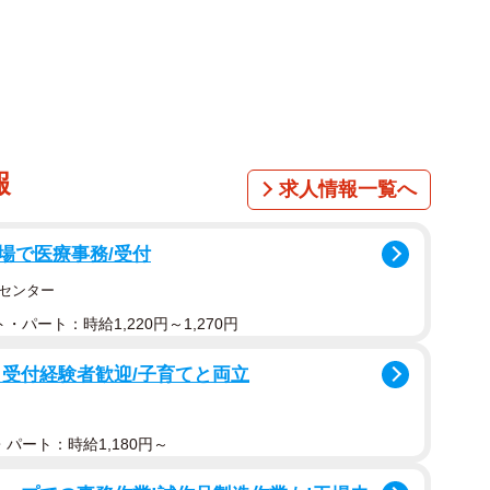
ん太）、おにいちゃん（正式名：オニキス）は、推定1
、紆余曲折があったといいます。
のは2019年の冬でした。
報
求人情報一覧へ
のが日課に。いつも一緒にいるそっくりの猫を「おにい
ます。
場で医療事務/受付
センター
ると毎日そばに来てくれるようになり、どんどん仲良く
・パート：時給1,220円～1,270円
もにゃーちゃんたちのことばかり考えていたことを覚え
、家族みな動物と暮らした経験がなかったため、にゃー
・受付経験者歓迎/子育てと両立
っていたのです」
パート：時給1,180円～
ウイルスによる緊急事態宣言が発令。それを機に、飼い主
ることを決めたといいます。