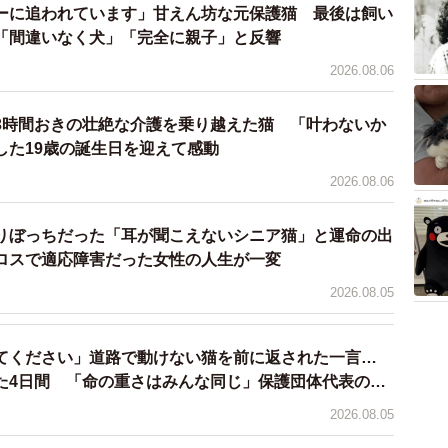
ーに追われています」甘えん坊な元保護猫 最後は飼い
やかな日々
「間違いなく犬」「完全に親子」と反響
2026.08.06
3時間おきの壮絶な介護を乗り越えた猫 「叶わないか
した19歳の誕生日を迎えて感動
2026.08.06
りぼっちだった「耳が聞こえないシニア猫」と運命の出
ロスで適応障害だった女性の人生が一変
2026.08.05
てください」道路で動けない猫を前に返された一言…
た4日間 「命の重さはみんな同じ」保護団体代表の訴
3/10
2026.08.05
んとおにいちゃんさん（画像提供：にゃーちゃん＆おにいちゃんさ