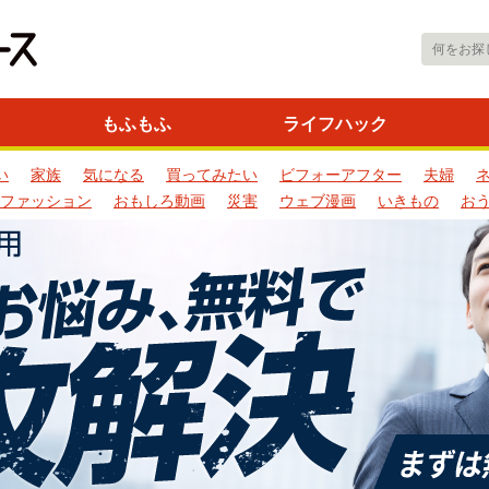
もふもふ
ライフハック
い
家族
気になる
買ってみたい
ビフォーアフター
夫婦
ファッション
おもしろ動画
災害
ウェブ漫画
いきもの
お