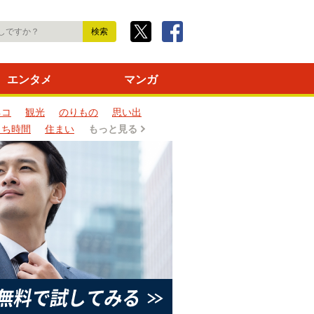
エンタメ
マンガ
ネコ
観光
のりもの
思い出
うち時間
住まい
もっと見る