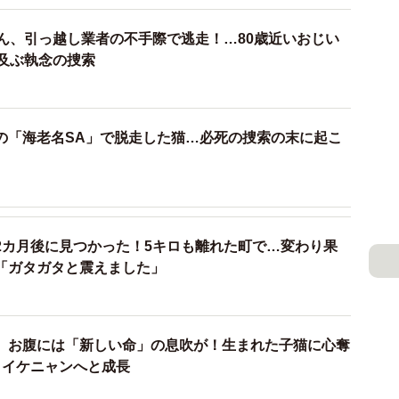
ゃん、引っ越し業者の不手際で逃走！…80歳近いおじい
に及ぶ執念の捜索
の「海老名SA」で脱走した猫…必死の捜索の末に起こ
2カ月後に見つかった！5キロも離れた町で…変わり果
「ガタガタと震えました」
2/10
ゃーちゃん（右）（画像提供：にゃーちゃん＆おにいちゃんさん）
、お腹には「新しい命」の息吹が！生まれた子猫に心奪
とおにいちゃんを保護することができました。
、イケニャンへと成長
ようやくふたりと新たな暮らしを始めました矢先、ある