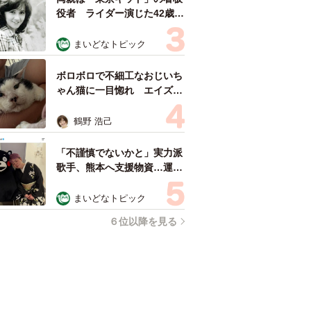
役者 ライダー演じた42歳元
俳優が再婚妻との「ウエディ
ングフォト」計画を明言
まいどなトピック
「センスあるカメラマン求
む」
ボロボロで不細工なおじいち
ゃん猫に一目惚れ エイズだ
し手がかかるけど…おうちで
暮らすと「おじ猫」だって可
鶴野 浩己
愛くなったよ！
「不謹慎でないかと」実力派
歌手、熊本へ支援物資…運搬
トラックの車体デザインにた
めらい 「痛いほど伝わる」
まいどなトピック
「行動され立派」
６位以降を見る