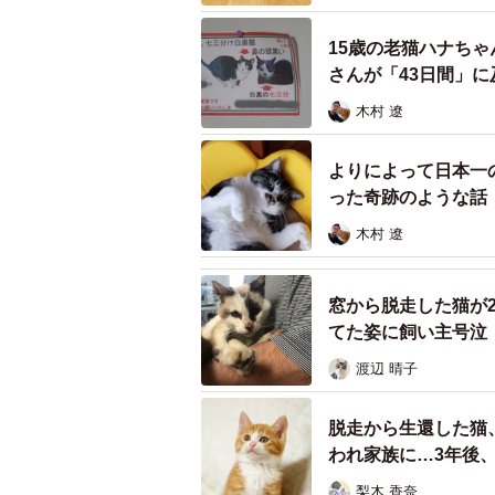
15歳の老猫ハナち
さんが「43日間」
木村 遼
よりによって日本一
った奇跡のような話
木村 遼
窓から脱走した猫が
てた姿に飼い主号泣
渡辺 晴子
寄り添ってくつろぐおにいちゃん（左）とに
脱走から生還した猫
その後、飼い主さんはにゃーちゃん
われ家族に…3年後
保護当時、ふたりは推定1歳ほど。
梨木 香奈