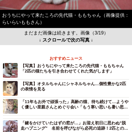
おうちにやって来たころの先代猫・ももちゃん（画像提供：
らいらいももさん）
まだまだ画像は続きます。画像（3/19）
↓ スクロールで次の写真 ↓
おすすめニュース
【写真】おうちにやって来たころの先代猫・ももちゃん
「2匹の猫たちを引き合わせてくれた気がします」
【写真】オタルちゃんにシャネルちゃん…個性豊かな2匹
の表情を見る
「11年もお外で頑張った」高齢の猫、待ち続けて…ようや
く優しい里親さんとめぐり会い「もう寒い思いも暑い思い
も空腹もなくなるね」
「鍵をかけていたはずの窓が…」お迎え初日に思わぬ“脱
走ハプニング” 名前を呼びながら必死の追跡！2匹との再