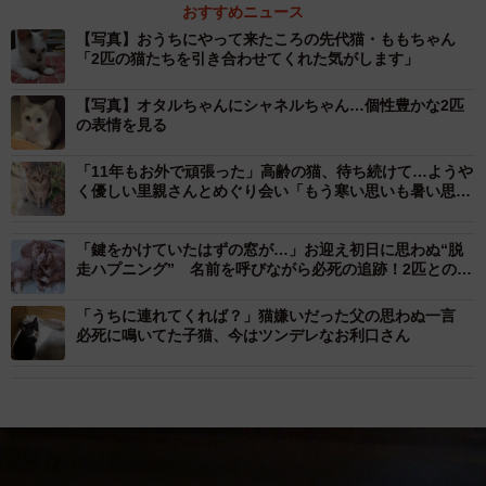
おすすめニュース
【写真】おうちにやって来たころの先代猫・ももちゃん
「2匹の猫たちを引き合わせてくれた気がします」
【写真】オタルちゃんにシャネルちゃん…個性豊かな2匹
の表情を見る
「11年もお外で頑張った」高齢の猫、待ち続けて…ようや
く優しい里親さんとめぐり会い「もう寒い思いも暑い思い
も空腹もなくなるね」
「鍵をかけていたはずの窓が…」お迎え初日に思わぬ“脱
走ハプニング” 名前を呼びながら必死の追跡！2匹との再
会が絆を深めた
「うちに連れてくれば？」猫嫌いだった父の思わぬ一言
必死に鳴いてた子猫、今はツンデレなお利口さん