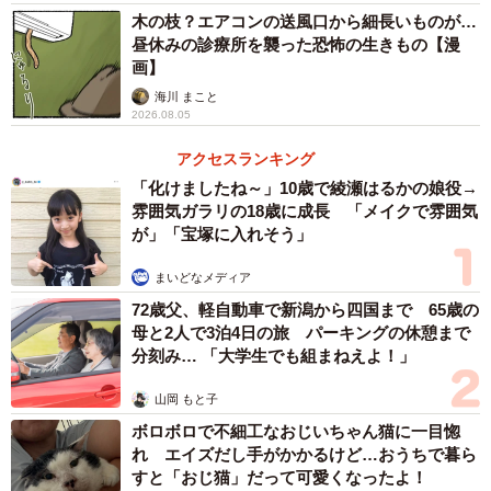
環境を大切にしてほしいといったコメントも寄せられてい
木の枝？エアコンの送風口から細長いものが…
ます。
昼休みの診療所を襲った恐怖の生きもの【漫
画】
このようにさまざまな声が集まるなか、『タワマンに住ん
海川 まこと
2026.08.05
で後悔してる』の漫画を担当されているグラハム子さん
に、同作についてお話を伺いました。
アクセスランキング
「化けましたね～」10歳で綾瀬はるかの娘役→
雰囲気ガラリの18歳に成長 「メイクで雰囲気
が」「宝塚に入れそう」
まいどなメディア
72歳父、軽自動車で新潟から四国まで 65歳の
母と2人で3泊4日の旅 パーキングの休憩まで
分刻み… 「大学生でも組まねえよ！」
山岡 もと子
ボロボロで不細工なおじいちゃん猫に一目惚
れ エイズだし手がかかるけど…おうちで暮ら
すと「おじ猫」だって可愛くなったよ！