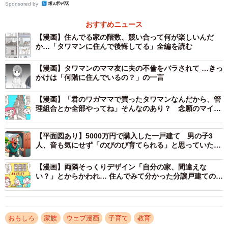
Sponsored by
おすすめニュース
地方に住んでいた頃にはなかった価値観の違いや、生活環
【漫画】住んでる家の階数、競い合って何が楽しいんだ
境の変化にどうも馴染めず、自分と他人を比べてしまう
か…「タワマンに住んで後悔してる」全編を読む
舞。
【漫画】タワマンのママ友に夫の不倫をバラされて …きっ
かけは「何階に住んでいるの？」の一言
【漫画】「君のワガママで買ったタワマンなんだから、管
理組合とか全部やってね」そんなのあり？ 念願のマイホ
ーム…誰からも共感されない“悩み”
【平面図あり】5000万円で購入した一戸建て 男の子3
人、音も気にせず「のびのび育てられる」と思っていたの
に…警察まで呼ばれて大後悔
【漫画】両隣そっくりデザイン「自分の家、間違えな
い？」とからかわれ… 住んでみて分かった分譲戸建ての思
わぬ“落とし穴”
2/41
おもしろ
家族
ウェブ漫画
子育て
教育