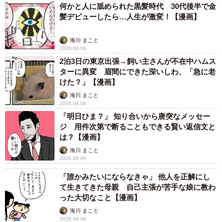
何かと人に舐められた黒髪時代 30代後半で金
今後の悪い展開を予感させる始まり(C)gurahamuco
髪デビューしたら…人生が激変！【漫画】
読者からは「こういうのってリアルにあるんだろうな…」
海川 まこと
「母親としてママ友との関係性や子どもの将来のこと、他
2026.08.08
のパパと比較した自分の夫など…いろいろと考えさせられ
2泊3日の東京出張→飼い主さんが不在中ハムス
ターに異変 眉間にできた深いしわ、「急に老
る話ですね」など、多くの反響を呼びました。
けた？」【漫画】
海川 まこと
なかには、「他人と比べてたらいつまでも幸せにはなれな
2026.08.08
いよ」「人と比較して幸せを感じていると、どんな状況で
「明日ひま？」 知り合いから唐突なメッセー
ジ 用件次第で断ることもできる賢い返信文と
も満足できなくいマインドになっちゃう」といったシビア
は？【漫画】
な意見も。
海川 まこと
2026.08.06
しかしその一方で、「自分は自分だからもっと視野を広げ
「誰かみたいにならなきゃ」 他人を正解にし
て客観的に見てほしい」「手に入れるのが当たり前になる
て生きてきた母親 自己主張が苦手な娘に教わ
と、今度は些細なことでも満たされないと不満を感じるよ
った大切なこと【漫画】
うになる」と、主人公の気持ちに寄り添いつつも、今ある
海川 まこと
2026.08.06