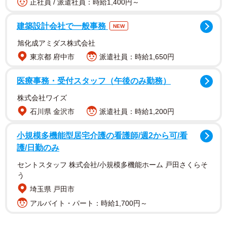
正社員 / 派遣社員：時給1,400円～
九州から東京に引っ越し憧れのタワマン生活に(C)gurahamuco
建築設計会社で一般事務
NEW
旭化成アミダス株式会社
東京都 府中市
派遣社員：時給1,650円
医療事務・受付スタッフ（午後のみ勤務）
株式会社ワイズ
石川県 金沢市
派遣社員：時給1,200円
小規模多機能型居宅介護の看護師/週2から可/看
護/日勤のみ
セントスタッフ 株式会社/小規模多機能ホーム 戸田さくらそ
主人公の渕上舞は夫の転勤に伴い、九州から東京のタワー
う
マンションに引っ越すことに。憧れのタワマン生活に胸を
埼玉県 戸田市
躍らせていましたが、いざ生活が始まってみると子どもの
アルバイト・パート：時給1,700円～
習い事や中学受験、ママ友同士でのマウントの取り合いな
どに心が疲弊していきます。