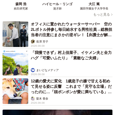
ださい。
森岡 浩
ハイヒール・リンゴ
大江 篤
姓氏研究家
漫才師
園田学園女子大学学長
「誰にでもうっすら刺さるように」を意識して書きまし
もっと見る
た。例えばタワマンに住んだことのない方でも、ご自身や
オフィスに置かれたウォーターサーバー 空の
子どもが中学受験を経験した方ではなくても、「人と比べ
2Lボトル持参し毎日給水する男性社員→総務担
当者の注意にまさかの逆ギレ！【弁護士が解
て落ち込んだり、悩んでしまった」経験はあると思うんで
説】
長澤 芳子
す。
2026.08.08
「我慢できず」村上佳菜子、イケメン夫と全力
なのでテーマはタワマンや受験であってもそこだけを際立
ハグ「可愛いふたり」「素敵なご夫婦」
たせるのではなく、人間の心模様に焦点を当て、共感でき
る裾野を広げて書こうと思いました。
まいどなメディア
2026.08.08
12歳の愛犬に変化 1歳息子の膝で甘える初め
て見せる姿に反響 これまで「見守る立場」だ
ったのに…「頭ポンポンが愛に満ちている」
「尊…」
梨木 香奈
2026.08.08