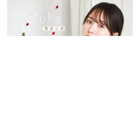
乃木坂46賀喜遥香 5年ぶり週チャン表紙 巻頭グラビアでは
激レアなメガネルームウエア姿
まいどなニュースエンタメ部
2026.08.07
3児の母 43歳女優の肩見せコーデでファンざ
わざわ 「色っぽすぎて思わず二度見」「むっ
かしからずっと可愛い」
まいどなトピック
2026.08.07