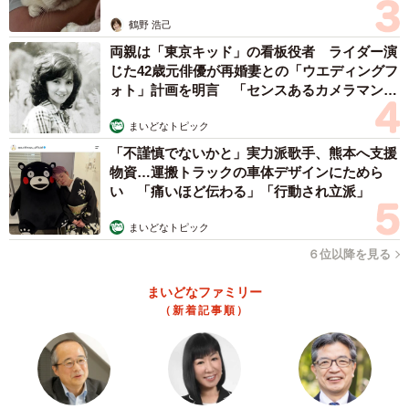
3/41
鶴野 浩己
ママ同士の会話でさりげなく始まるマウンティング(C)gurahamuco
両親は「東京キッド」の看板役者 ライダー演
じた42歳元俳優が再婚妻との「ウエディングフ
ー読者からの反響についてはいかがでしょうか。
ォト」計画を明言 「センスあるカメラマン求
む」
まいどなトピック
色々な感想をいただきました。現代社会の縮図のようでリ
「不謹慎でないかと」実力派歌手、熊本へ支援
アルだとか、やっぱりタワマンは怖いですねとか、女の嫉
物資…運搬トラックの車体デザインにためら
妬心ですねとか。逆にタワマンはこんな風じゃない、タワ
い 「痛いほど伝わる」「行動され立派」
マンへの解像度が低すぎるなども。
まいどなトピック
６位以降を見る
子どもの教育に対する感想では、これは教育虐待だという
方もいれば、都内は中学受験は当たり前だと言う方もい
まいどなファミリー
（新着記事順）
て、読む方によって感じることが千差万別な作品なのだな
と思います。
ー漫画を描く際に意識しているポイントがあれば教えてく