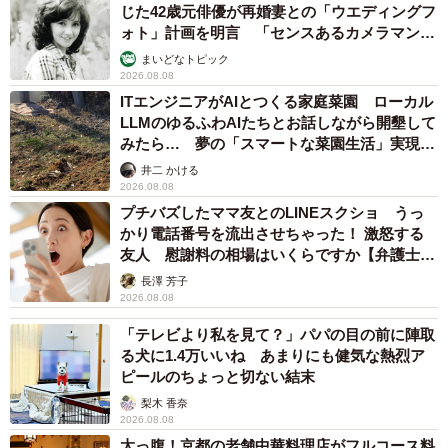
離を取ることができれば、精神的にも距離を取ることがで
じた42歳元俳優が再婚妻との「ウエディングフ
きて、また穏やかな日々に戻れるのだと感じました。
ォト」計画を明言 「センスあるカメラマン求
む」
まいどなトピック
2026.08.08
ー最後に読者へのメッセージをお願いします。
ITエンジニアがAIとつくる家庭菜園 ローカル
LLMのゆるふわAIたちとお話しながら開墾して
『タワマンに住んで後悔してる』を読んでくださりありが
みたら… 夢の「スマートな菜園生活」実現な
とうございます！いかがだったでしょうか？本当に色々な
るか
井二 かける
2026.08.08
感想をいただくので、どんな感想でも正解なのだと思いま
プチバズしたママ友とのLINEスクショ うっ
す。まだ読んでいない方は、私のSNSや、途中まで無料で
かり電話番号を流出させちゃった！ 激怒する
読めるサイトもありますのでぜひ覗いてみてください！
友人 慰謝料の相場はいくらですか【弁護士が
解説】
長澤 芳子
＜グラハム子さん関連情報＞
2026.08.08
▽X（旧Twitter）
「テレビより私を見て？」パパの目の前に陣取
https://x.com/gura_hamuco
る犬に1.4万いいね あまりにも健気な熱烈ア
ピールのちょっと切ない結末
▽Instagram
梨木 香奈
https://www.instagram.com/gura_hamuco?
2026.08.08
utm_source=ig_web_button_share_sheet&igsh=ZDNlZDc0
太っ腹！京都の老舗中華料理店がフルコース料