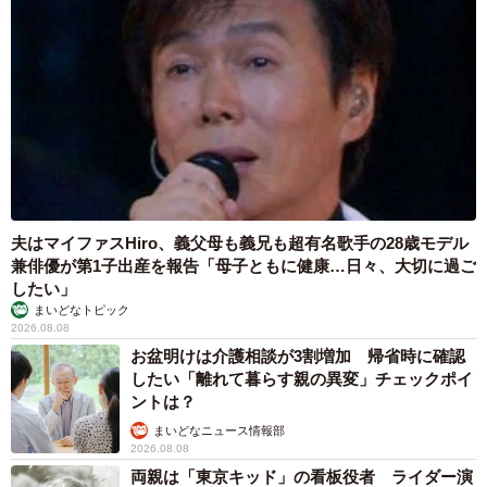
4/41
旦那の年収や住んでいる階数でも序列は作られていく(C)gurahamuco
夫はマイファスHiro、義父母も義兄も超有名歌手の28歳モデル
ーもし、グラハム子さんが主人公と同じ境遇に置かれた場
兼俳優が第1子出産を報告「母子ともに健康…日々、大切に過ご
合、どのような心情になるでしょうか？
したい」
まいどなトピック
2026.08.08
私もきっと舞のようにメンタルがやられてしまって、正常
お盆明けは介護相談が3割増加 帰省時に確認
な判断ができなくなってしまう気がします。実は私も、過
したい「離れて暮らす親の異変」チェックポイ
去に似たようなシチュエーションになったことがあるんで
ントは？
す。そのとき学んだのは、おかしくなってきたら距離を取
まいどなニュース情報部
2026.08.08
るのがやっぱり基本でありベストなのだなと。物理的に距
両親は「東京キッド」の看板役者 ライダー演