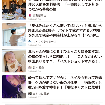
MzIxNw==
理50人前を無料提供 「一市民としてお礼を」
つながる善意の輪
▽Kindle書籍「タワマンに住んで後悔してる」（Amazon）
京都新聞社
https://www.amazon.co.jp/dp/B0C5L8TJPT
2026.08.08
「夏休みはたくさん働いてほしい」と職場から
頼まれた高2息子 バイトで稼ぎすぎると扶養
を外れて税金や保険料が上がる？【FPが解
説】
もくもくライターズ
2026.08.08
赤ちゃんが気になる？ひょっこり顔を出す2匹
の猫の愛らしさに悶絶…！ 「こんなかわいい
構図あります？」「ベストショットすぎる！」
梨木 香奈
2026.08.08
酔って転んでアザだらけ ネイルも折れて超悲
惨 ケガが絶えない夜のお仕事 「病院代」と
数万円を渡す神客も！【現役キャストに取材】
たかなし 亜妖
2026.08.07