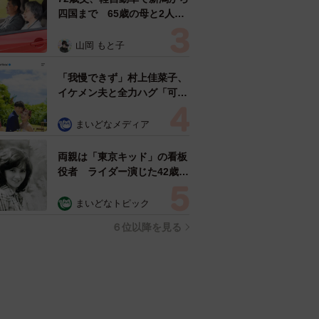
四国まで 65歳の母と2人で
3泊4日の旅 パーキングの休
憩まで分刻み… 「大学生で
山岡 もと子
も組まねえよ！」
「我慢できず」村上佳菜子、
イケメン夫と全力ハグ「可愛
いふたり」「素敵なご夫婦」
まいどなメディア
両親は「東京キッド」の看板
役者 ライダー演じた42歳元
俳優が再婚妻との「ウエディ
ングフォト」計画を明言
まいどなトピック
「センスあるカメラマン求
６位以降を見る
む」