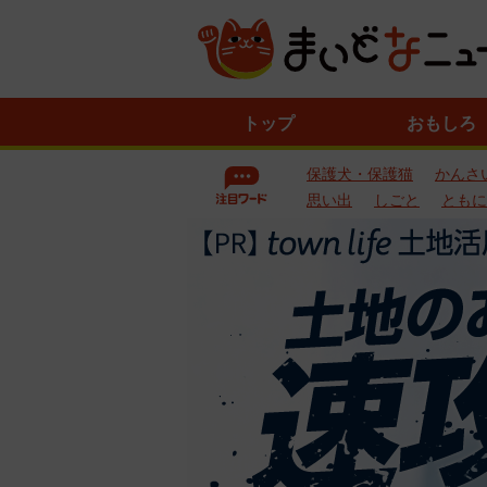
ニ
トップ
おもしろ
ュ
ー
保護犬・保護猫
かんさ
ス
一
思い出
しごと
ともに
覧