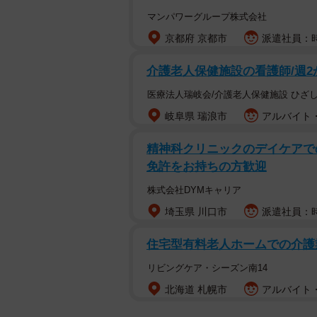
マンパワーグループ株式会社
京都府 京都市
派遣社員：時
介護老人保健施設の看護師/週2
医療法人瑞岐会/介護老人保健施設 ひざ
岐阜県 瑞浪市
アルバイト・
精神科クリニックのデイケアで
免許をお持ちの方歓迎
株式会社DYMキャリア
埼玉県 川口市
派遣社員：時給
住宅型有料老人ホームでの介護業
リビングケア・シーズン南14
北海道 札幌市
アルバイト・