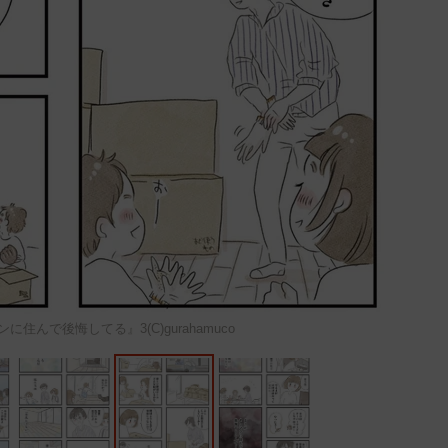
住んで後悔してる』3(C)gurahamuco