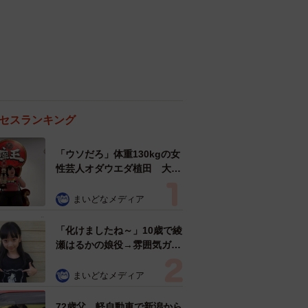
セスランキング
「ウソだろ」体重130kgの女
性芸人オダウエダ植田 大学
時代のほっそり姿に「マジ
で」
まいどなメディア
「化けましたね～」10歳で綾
瀬はるかの娘役→雰囲気ガラ
リの18歳に成長 「メイクで
雰囲気が」「宝塚に入れそ
まいどなメディア
う」
72歳父、軽自動車で新潟から