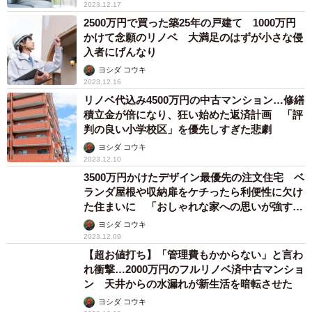
2023.12.17
2500万円で買った築25年の戸建て 1000万円
かけて念願のリノベ 大満足のはずが小さな侵
入者にげんなり
ヨシダ コウキ
2023.12.16
リノベ代込み4500万円の中古マンション…修繕
積立金が倍になり、狂い始めた返済計画 「評
判の良い小学校区」を優先しすぎた悲劇
ヨシダ コウキ
2023.12.10
3500万円かけたデザイン最優先の注文住宅 ベ
ランダ屋根や収納扉をケチったら利便性に欠け
た住まいに 「おしゃれな家への思いが強すぎ
ました」
ヨシダ コウキ
2023.12.09
【超お値打ち】「管理費もかからない」と言わ
れ衝撃…2000万円のフルリノベ済中古マンショ
ン 天井からの水漏れが新生活を暗転させた
ヨシダ コウキ