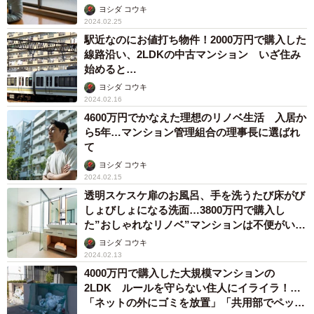
ヨシダ コウキ
2024.02.25
駅近なのにお値打ち物件！2000万円で購入した
線路沿い、2LDKの中古マンション いざ住み
始めると…
ヨシダ コウキ
2024.02.16
4600万円でかなえた理想のリノベ生活 入居か
ら5年…マンション管理組合の理事長に選ばれ
て
ヨシダ コウキ
2024.02.15
透明スケスケ扉のお風呂、手を洗うたび床がび
しょびしょになる洗面…3800万円で購入し
た”おしゃれなリノベ”マンションは不便がいっ
ぱい
ヨシダ コウキ
2024.02.13
4000万円で購入した大規模マンションの
2LDK ルールを守らない住人にイライラ！…
「ネットの外にゴミを放置」「共用部でペット