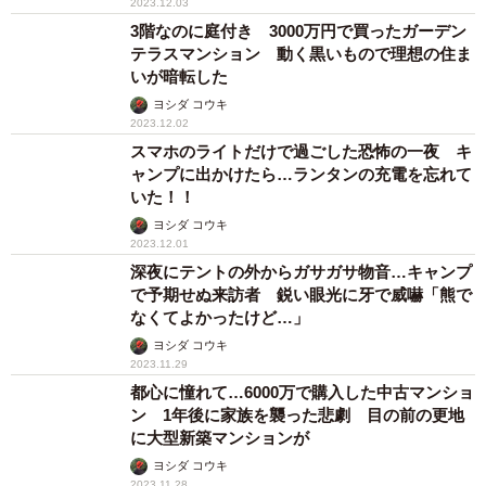
2023.12.03
3階なのに庭付き 3000万円で買ったガーデン
テラスマンション 動く黒いもので理想の住ま
いが暗転した
ヨシダ コウキ
2023.12.02
スマホのライトだけで過ごした恐怖の一夜 キ
ャンプに出かけたら…ランタンの充電を忘れて
いた！！
ヨシダ コウキ
2023.12.01
深夜にテントの外からガサガサ物音…キャンプ
で予期せぬ来訪者 鋭い眼光に牙で威嚇「熊で
なくてよかったけど…」
ヨシダ コウキ
2023.11.29
都心に憧れて…6000万で購入した中古マンショ
ン 1年後に家族を襲った悲劇 目の前の更地
に大型新築マンションが
ヨシダ コウキ
2023.11.28