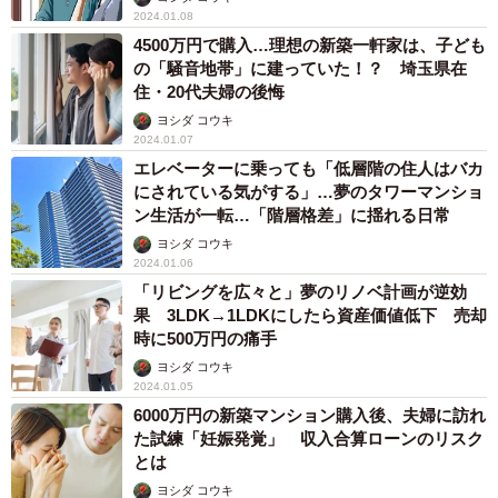
2024.01.08
4500万円で購入…理想の新築一軒家は、子ども
の「騒音地帯」に建っていた！？ 埼玉県在
住・20代夫婦の後悔
ヨシダ コウキ
2024.01.07
エレベーターに乗っても「低層階の住人はバカ
にされている気がする」…夢のタワーマンショ
ン生活が一転…「階層格差」に揺れる日常
ヨシダ コウキ
2024.01.06
「リビングを広々と」夢のリノベ計画が逆効
果 3LDK→1LDKにしたら資産価値低下 売却
時に500万円の痛手
ヨシダ コウキ
2024.01.05
6000万円の新築マンション購入後、夫婦に訪れ
た試練「妊娠発覚」 収入合算ローンのリスク
とは
ヨシダ コウキ