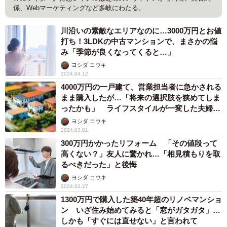
係、Webマーケティングなど多岐にわたる。
川沿いの素敵なエリアなのに…3000万円とお値
打ち！3LDKの中古マンションで、まさかの悩
み「季節が良くなってくると…」
ヨシダ コウキ
2024.04.12
4000万円の一戸建て、営業担当者に急かされる
まま購入したが…「将来の選択肢を狭めてしま
ったかも」 ライフスタイルが一変した夫婦の
後悔
ヨシダ コウキ
2024.03.01
300万円かかったリフォーム 「その値段って
高くない？」友人に驚かれ…「相見積もりを取
るべきだった」と後悔
ヨシダ コウキ
2024.02.27
1300万円で購入した築40年超のリノベマンショ
ン いざ住み始めてみると「窓がガタガタ」…
しかも「すぐには直せない」と言われて