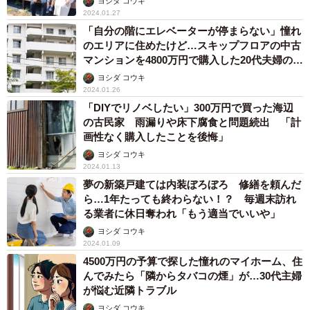
ヨシダ コウキ
2024.01.27
「自分の階にエレベーターが停まらない」憧れ
のエリアに住めたけど…スキップフロアの中古
マンションを4800万円で購入した20代夫婦の後
悔
ヨシダ コウキ
2024.01.26
「DIYでリノベしたい」300万円で買った海辺
の古民家 雨漏りや床下腐食と問題続出 「計
画性なく購入したことを後悔」
ヨシダ コウキ
2024.01.13
夢の新築戸建ては内装ぼろぼろ 修繕を頼んだ
ら…1年たっても終わらない！？ 毎週末訪れ
る業者に休日奪われ「もう適当でいいや」
ヨシダ コウキ
2024.01.09
4500万円の予算で探した憧れのマイホーム、住
んでみたら「隣からタバコの煙」が…30代主婦
が悩む近隣トラブル
ヨシダ コウキ