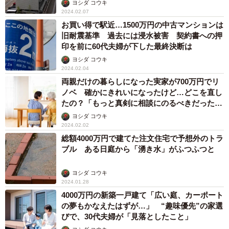
ヨシダ コウキ
2024.02.07
お買い得で駅近…1500万円の中古マンションは
旧耐震基準 過去には浸水被害 契約書への押
印を前に60代夫婦が下した最終決断は
ヨシダ コウキ
2024.02.04
両親だけの暮らしになった実家が700万円でリ
ノベ 確かにきれいになったけど…どこを直し
たの？「もっと真剣に相談にのるべきだった」
20代女性の後悔
ヨシダ コウキ
2024.02.02
総額4000万円で建てた注文住宅で予想外のトラ
ブル ある日庭から「湧き水」がふつふつと
ヨシダ コウキ
2024.01.28
4000万円の新築一戸建て「広い庭、カーポート
の夢もかなえたはずが…」 “趣味優先”の家選
びで、30代夫婦が「見落としたこと」