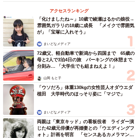
消灯時間を過ぎてもお隣のテントがパーティー
状態 キャンプ場で困ったマナー違反…どうす
ればいい？【アウトドア専門家に聞く】
ヨシダ コウキ
2023.11.17
「かっこいいホワイトな外観が…」岐阜県で約
4000万円の注文住宅を建てた夫婦 夢の住まい
に、思わぬ落とし穴
ヨシダ コウキ
2023.11.14
念願のマイホーム ケチって家具家電をネット
購入→組み立てや取り付けは誰がする？ ダン
ボールに埋もれた地獄の新生活
ヨシダ コウキ
2023.11.11
総工費700万円のリノベーションの結末は
2LDKのマンションを「広々ワンルーム」にし
てみたけれど…50代主婦の後悔
ヨシダ コウキ
2023.11.02