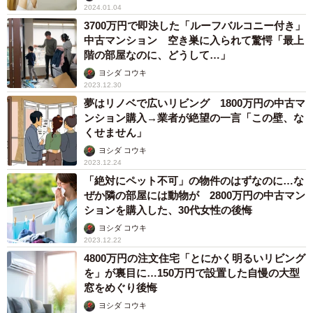
2024.01.04
3700万円で即決した「ルーフバルコニー付き」
中古マンション 空き巣に入られて驚愕「最上
階の部屋なのに、どうして…」
ヨシダ コウキ
2023.12.30
夢はリノベで広いリビング 1800万円の中古マ
ンション購入→業者が絶望の一言「この壁、な
くせません」
ヨシダ コウキ
2023.12.24
「絶対にペット不可」の物件のはずなのに…な
ぜか隣の部屋には動物が 2800万円の中古マン
ションを購入した、30代女性の後悔
ヨシダ コウキ
2023.12.22
4800万円の注文住宅「とにかく明るいリビング
を」が裏目に…150万円で設置した自慢の大型
窓をめぐり後悔
ヨシダ コウキ