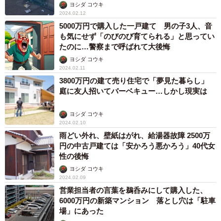
を歩かせる」
ヨシダ コウキ
2024.02.12
5000万円で購入した一戸建て 男の子3人、音
も気にせず「のびのび育てられる」と思ってい
たのに…警察まで呼ばれて大後悔
ヨシダ コウキ
2024.02.11
3800万円の建て売り住宅で「夢見た暮らし」
庭に友人招いてバーベキュー…しかし現実は
ヨシダ コウキ
2024.02.10
雨どい外れ、壁紙はがれ、給湯器故障 2500万
円の中古戸建ては「安かろう悪かろう」40代女
性の後悔
ヨシダ コウキ
2024.02.09
営業担当者の言葉を鵜呑みにして購入した、
6000万円の新築マンション 落とし穴は「駐車
場」にあった