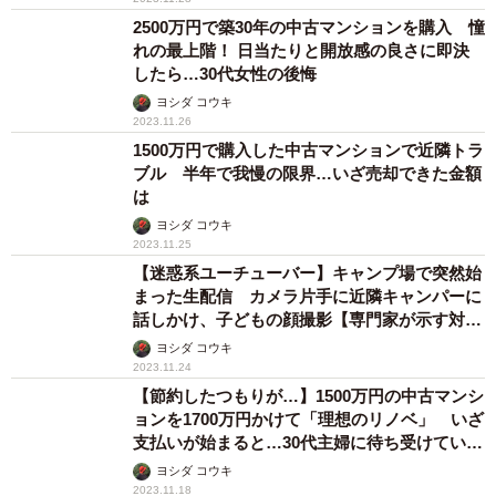
2500万円で築30年の中古マンションを購入 憧
れの最上階！ 日当たりと開放感の良さに即決
したら…30代女性の後悔
ヨシダ コウキ
2023.11.26
1500万円で購入した中古マンションで近隣トラ
ブル 半年で我慢の限界…いざ売却できた金額
は
ヨシダ コウキ
2023.11.25
【迷惑系ユーチューバー】キャンプ場で突然始
まった生配信 カメラ片手に近隣キャンパーに
話しかけ、子どもの顔撮影【専門家が示す対応
策は】
ヨシダ コウキ
2023.11.24
【節約したつもりが…】1500万円の中古マンシ
ョンを1700万円かけて「理想のリノベ」 いざ
支払いが始まると…30代主婦に待ち受けてい
た“倹約生活”
ヨシダ コウキ
2023.11.18