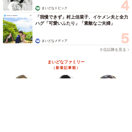
リリースから6年以上…ポケモンGOって今でも
人気なの？ 大規模リアルイベントや世界とつ
ながる新機能…“遊び方”もアップデート
ヨシダ コウキ
2023.03.29
ガチャガチャでもらえる“母の愛” 「たまには
帰ってきんしゃいね」…方言あふれる手書きの
「おかあちゃんからの手紙」が話題
ヨシダ コウキ
2022.12.31
アクセスランキング
「化けましたね～」10歳で綾瀬はるかの娘役→
雰囲気ガラリの18歳に成長 「メイクで雰囲気
が」「宝塚に入れそう」
まいどなメディア
72歳父、軽自動車で新潟から四国まで 65歳の
母と2人で3泊4日の旅 パーキングの休憩まで
分刻み… 「大学生でも組まねえよ！」