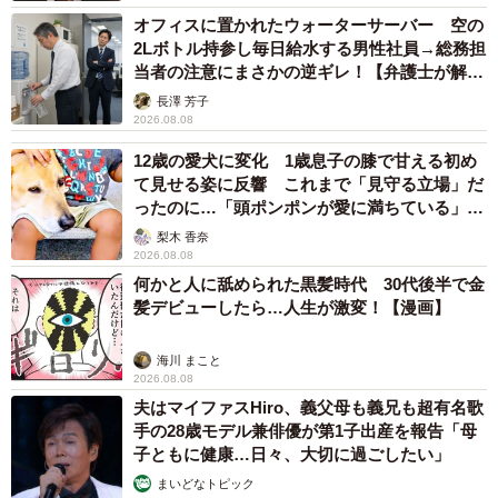
オフィスに置かれたウォーターサーバー 空の
2Lボトル持参し毎日給水する男性社員→総務担
当者の注意にまさかの逆ギレ！【弁護士が解
説】
長澤 芳子
2026.08.08
12歳の愛犬に変化 1歳息子の膝で甘える初め
て見せる姿に反響 これまで「見守る立場」だ
ったのに…「頭ポンポンが愛に満ちている」
「尊…」
梨木 香奈
2026.08.08
何かと人に舐められた黒髪時代 30代後半で金
髪デビューしたら…人生が激変！【漫画】
海川 まこと
2026.08.08
夫はマイファスHiro、義父母も義兄も超有名歌
手の28歳モデル兼俳優が第1子出産を報告「母
子ともに健康…日々、大切に過ごしたい」
まいどなトピック