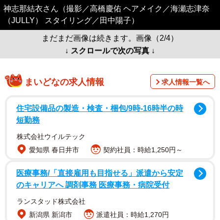
神志那結衣さん（撮影／高橋慶佑 ヘアメイク／海瀬志津奈
（JULLY） スタイリング／田中陽子）
まだまだ画像は続きます。画像（2/4）
↓ スクロールで次の写真 ↓
まいどなの求人情報
求人情報一覧へ
住宅設備品の製造・検査・梱包/9時-16時半の時
短勤務
株式会社ウイルテック
愛知県 春日井市
契約社員：時給1,250円～
医療事務/「直接雇用も目指せる」派遣から安定
のキャリアへ 調剤事務 医療事務・病院受付
ランスタッド株式会社
新潟県 新潟市
派遣社員：時給1,270円