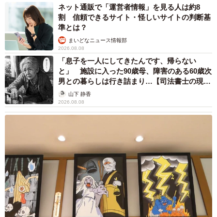
ネット通販で「運営者情報」を見る人は約8
割 信頼できるサイト・怪しいサイトの判断基
準とは？
まいどなニュース情報部
2026.08.08
「息子を一人にしてきたんです、帰らない
と」 施設に入った90歳母、障害のある60歳次
男との暮らしは行き詰まり…【司法書士の現場
から】
山下 静香
2026.08.08