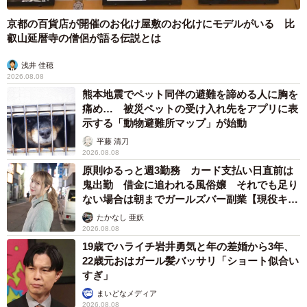
京都の百貨店が開催のお化け屋敷のお化けにモデルがいる 比
叡山延暦寺の僧侶が語る伝説とは
浅井 佳穂
2026.08.08
熊本地震でペット同伴の避難を諦める人に胸を
痛め… 被災ペットの受け入れ先をアプリに表
示する「動物避難所マップ」が始動
平藤 清刀
2026.08.08
原則ゆるっと週3勤務 カード支払い日直前は
鬼出勤 借金に追われる風俗嬢 それでも足り
ない場合は朝までガールズバー副業【現役キャ
ストに取材】
たかなし 亜妖
2026.08.08
19歳でハライチ岩井勇気と年の差婚から3年、
22歳元おはガール髪バッサリ「ショート似合い
すぎ」
まいどなメディア
2026.08.08