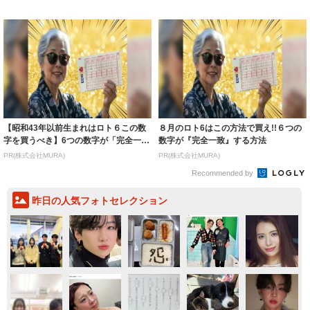
着られると...
いいとこ取...
【昭和43年以前生まれはロト６この数
８月のロト6はこの方法で買え!!６つの
字を買うべき】6つの数字が「完全一
数字が『完全一致』する方法
致」する方...
PR(株式会社MURA)
PR(株式会社MURA)
Recommended by
昨日の人気フォトセレクション