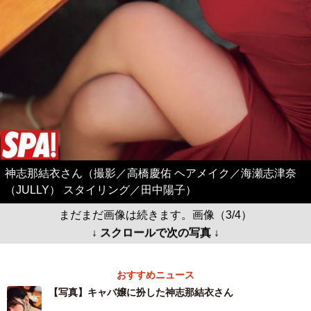
神志那結衣さん（撮影／高橋慶佑 ヘアメイク／海瀬志津奈
（JULLY） スタイリング／田中陽子）
まだまだ画像は続きます。画像（3/4）
↓ スクロールで次の写真 ↓
おすすめニュース
【写真】キャバ嬢に扮した神志那結衣さん