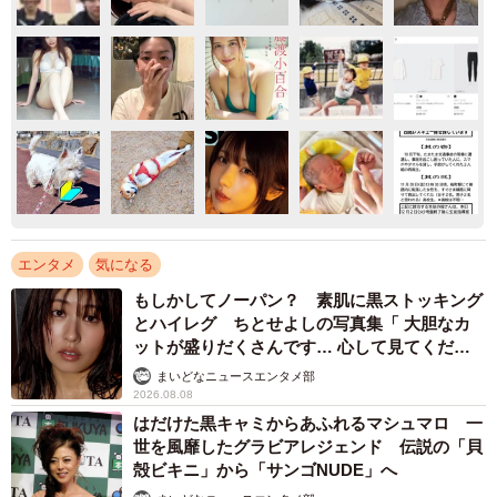
エンタメ
気になる
もしかしてノーパン？ 素肌に黒ストッキング
とハイレグ ちとせよしの写真集「 大胆なカ
ットが盛りだくさんです… 心して見てくださ
い」
まいどなニュースエンタメ部
2026.08.08
はだけた黒キャミからあふれるマシュマロ 一
世を風靡したグラビアレジェンド 伝説の「貝
殻ビキニ」から「サンゴNUDE」へ