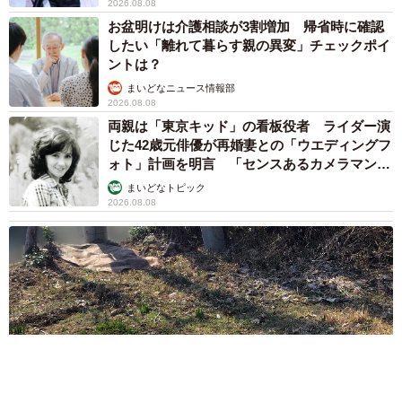
2026.08.08
お盆明けは介護相談が3割増加 帰省時に確認
したい「離れて暮らす親の異変」チェックポイ
ントは？
まいどなニュース情報部
2026.08.08
両親は「東京キッド」の看板役者 ライダー演
じた42歳元俳優が再婚妻との「ウエディングフ
ォト」計画を明言 「センスあるカメラマン求
む」
まいどなトピック
2026.08.08