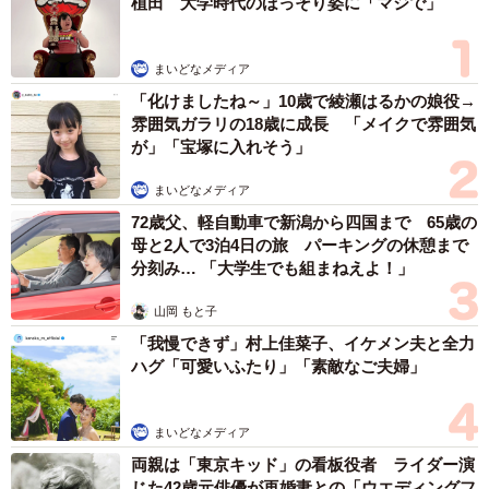
植田 大学時代のほっそり姿に「マジで」
まいどなメディア
「化けましたね～」10歳で綾瀬はるかの娘役→
雰囲気ガラリの18歳に成長 「メイクで雰囲気
が」「宝塚に入れそう」
まいどなメディア
72歳父、軽自動車で新潟から四国まで 65歳の
母と2人で3泊4日の旅 パーキングの休憩まで
分刻み… 「大学生でも組まねえよ！」
山岡 もと子
「我慢できず」村上佳菜子、イケメン夫と全力
ハグ「可愛いふたり」「素敵なご夫婦」
まいどなメディア
両親は「東京キッド」の看板役者 ライダー演
じた42歳元俳優が再婚妻との「ウエディングフ