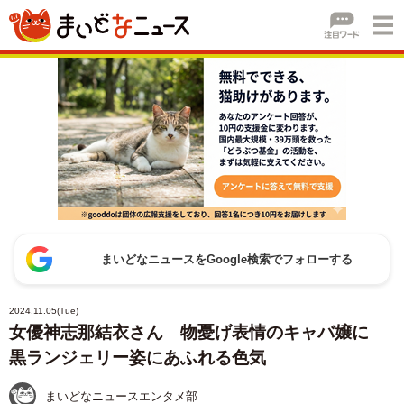
まいどなニュースをGoogle検索でフォローする
2024.11.05(Tue)
女優神志那結衣さん 物憂げ表情のキャバ嬢に
黒ランジェリー姿にあふれる色気
まいどなニュースエンタメ部