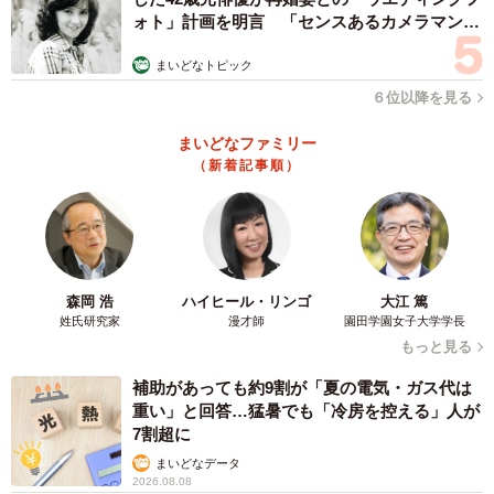
ォト」計画を明言 「センスあるカメラマン求
む」
まいどなトピック
６位以降を見る
まいどなファミリー
（新着記事順）
森岡 浩
ハイヒール・リンゴ
大江 篤
姓氏研究家
漫才師
園田学園女子大学学長
もっと見る
補助があっても約9割が「夏の電気・ガス代は
重い」と回答…猛暑でも「冷房を控える」人が
7割超に
まいどなデータ
2026.08.08