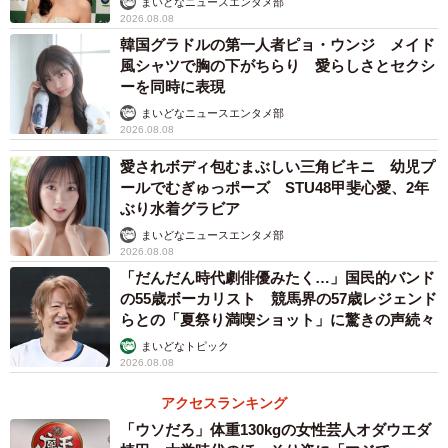
まいどなニュースエンタメ部
2026.08.08
韓国グラドルの第一人者ピョ・ウンジ メイド
風シャツで胸の下がちらり 愛らしさとセクシ
ーを同時に表現
まいどなニュースエンタメ部
2026.08.08
愛されボディ包むまぶしい三角ビキニ 幼児プ
ールでむぎゅっポーズ STU48甲斐心愛、2年
ぶり水着グラビア
まいどなニュースエンタメ部
2026.08.08
「だんだん時代劇俳優みたく…」国民的バンド
の55歳ボーカリスト 競馬界の57歳レジェンド
らとの「夏祭り満喫ショット」に驚きの声続々
まいどなトピック
2026.08.08
アクセスランキング
「ウソだろ」体重130kgの女性芸人オダウエダ