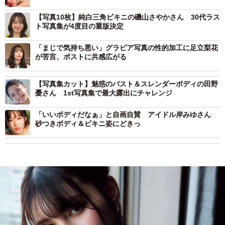
【写真10枚】純白三角ビキニの磯山さやかさん 30代ラス
ト写真集が4度目の重版決定
「まじで気持ち悪い」グラビア写真の性的加工に足立梨花
が苦言、ポストに共感広がる
【写真集カット】魅惑のバスト＆スレンダーボディの田野
憂さん 1st写真集で最大露出にチャレンジ
「いいボディだなぁ」と自画自賛 アイドル岸みゆさん
砂つきボディ＆ビキニ姿にどきっ