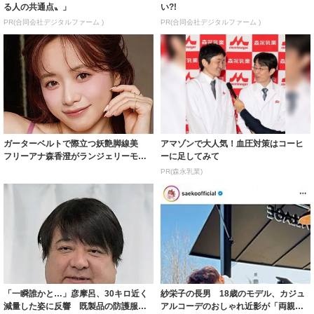
る人の共通点〟」
い?!
PR(合同会社デジタルファーム )
PR(合同会社デジタルファーム )
ガーターベルトで際立つ妖艶脚線美
アマゾンで大人気！血圧対策はコーヒ
フリーアナ森香澄がランジェリーモデ
ーに足してみて
ルに ｢PE...
PR(森永乳業)
「一瞬誰かと…」彦摩呂、30キロ近く
紗栄子の長男 18歳のモデル、カジュ
減量した姿に反響 既製品の防護服が
アルコーデのおしゃれ近影が「両親の