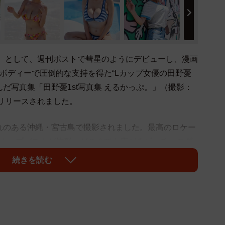
」 として、週刊ポストで彗星のようにデビューし、漫画
ボディーで圧倒的な支持を得た“Lカップ女優の田野憂
だ写真集「田野憂1st写真集 えるかっぷ。」（撮影：
らリリースされました。
れのある沖縄・宮古島で撮影されました。最高のロケー
Lカップバストが炸裂。どこまでも広がるビーチ、モダ
トホテルのベッド。屋内外を問わず一糸まとわぬ姿をさ
続きを読む
t写真集にして最大露出の傑作です。
ブン飛んでいるひまわり畑でギャーギャー騒いだり、海
いヤドカリ同士が交尾しているのを見て笑ったり、今ま
遭遇して猛ダッシュで逃げたり、皆とアイス食べながら