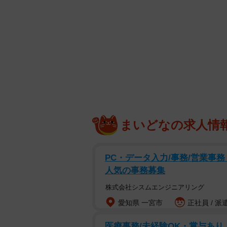
移動したり…… カメラを向けられ
ケ撮影でした」と振り返りました。
の思い出を一緒に振り返り楽しみま
11月2日には、発売記念イベントを書
ャーライブ！」で開催。詳細は「書
ブ！」公式ホームページまで。
まいどなの求人情
【田野憂さんプロフィル】
たの・ゆう 2003年12月24日生まれ
ものは白米、カフェオレ。趣味は料理。
PC・データ入力/事務/営業事務 オ
人気の事務募集
株式会社シスムエンジニアリング
愛知県 一宮市
正社員 / 派
医療事務/未経験OK・賞与あり