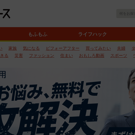
もふもふ
ライフハック
い
家族
気になる
ビフォーアフター
買ってみたい
夫婦
きる
災害
ファッション
住まい
おもしろ動画
スポーツ