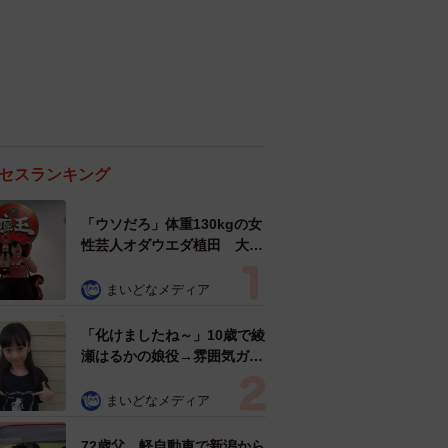
セスランキング
「ウソだろ」体重130kgの女
性芸人オダウエダ植田 大学
時代のほっそり姿に「マジ
で」
まいどなメディア
「化けましたね～」10歳で綾
瀬はるかの娘役→雰囲気ガラ
リの18歳に成長 「メイクで
雰囲気が」「宝塚に入れそ
まいどなメディア
う」
72歳父、軽自動車で新潟から