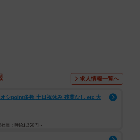
た時は本気で臨み、オフの時はゲラゲラ笑って楽しいロ
ファンに向け「写真集を買って何度も見て、私とひと夏
しょう！」とコメントしました。
泉ブックタワーとYouTubeチャンネル「小学館カルチ
泉オンラインショップ」または「小学館カルチャーライ
報
求人情報一覧へ
、神奈川県出身。身長158cm、B110W55H89。好きな
Xは（@_yu_8_8）
シpoint多数 土日祝休み 残業なし etc 大
遣社員：時給1,350円～