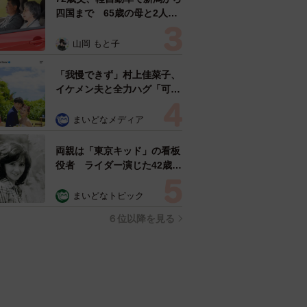
四国まで 65歳の母と2人で
3泊4日の旅 パーキングの休
憩まで分刻み… 「大学生で
山岡 もと子
も組まねえよ！」
「我慢できず」村上佳菜子、
イケメン夫と全力ハグ「可愛
いふたり」「素敵なご夫婦」
まいどなメディア
両親は「東京キッド」の看板
役者 ライダー演じた42歳元
俳優が再婚妻との「ウエディ
ングフォト」計画を明言
まいどなトピック
「センスあるカメラマン求
６位以降を見る
む」