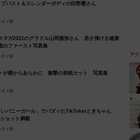
ップバスト＆スレンダーボディの田野憂さん
ンタメ部
スマガ2021のグラドル山岡雅弥さん 若さ弾ける健康
載のファースト写真集
アク
ンタメ部
トが横からあらわに 衝撃の表紙カット 写真集
ンタメ部
いバニーガール」でバズッたTikTokerときちゃん
りショット満載
ンタメ部