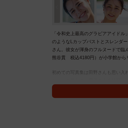
「令和史上最高のグラビアアイドル
のようなLカップバストとスレンダー
さん。彼女が渾身のフルヌードで臨ん
熊谷貫 税込4180円）が小学館か
初めての写真集は田野さんも思い入
ションを舞台に、愛嬌のある笑顔と
ンな設えのヴィラとプール、リゾー
らけ出した「えるかっぷ。」は、1s
田野さんは撮影の様子を「蜂がブン
で蟹に追いかけ回されたり、でっか
で見たことのない位の大きな蜘蛛と