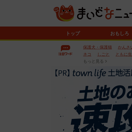
ニ
トップ
おもしろ
ュ
ー
保護犬・保護猫
かんさ
ス
一
ネコ
しごと
ともに生
覧
もっと見る