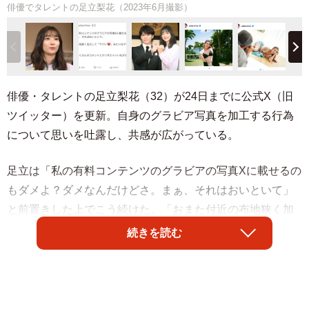
俳優でタレントの足立梨花（2023年6月撮影）
俳優・タレントの足立梨花（32）が24日までに公式X（旧
ツイッター）を更新。自身のグラビア写真を加工する行為
について思いを吐露し、共感が広がっている。
足立は「私の有料コンテンツのグラビアの写真Xに載せるの
もダメよ？ダメなんだけどさ。まぁ、それはおいといて」
と前置きした上でこう続けた。「おまた付近の布地狭く加
工して『ヤバい（ハートの絵文字）』みたいなやつまじで
続きを読む
気持ち悪いです」「そしてそれにたくさんのコメントとか
リポストいいねがきてるのも気持ち悪い あれ加工です
よ」と嫌悪感を示した。