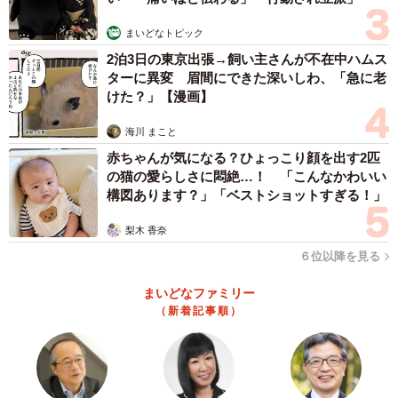
まいどなトピック
2泊3日の東京出張→飼い主さんが不在中ハムス
ターに異変 眉間にできた深いしわ、「急に老
けた？」【漫画】
海川 まこと
赤ちゃんが気になる？ひょっこり顔を出す2匹
の猫の愛らしさに悶絶…！ 「こんなかわいい
構図あります？」「ベストショットすぎる！」
梨木 香奈
６位以降を見る
まいどなファミリー
（新着記事順）