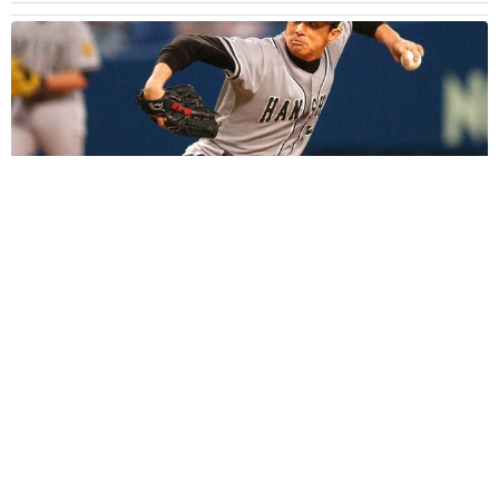
「こんなかわいい子おるん！？」大阪出身のUHB26歳アナが話
題…父は元プロ野球選手 「アイドルさんよりかわいい」「め
ちゃ爽やか」
まいどなメディア
2026.08.07
世界一周中に3度も出会った運命的カップル
口では言えない「ジョージアの熱い夜」に「も
うやめぇや！」藤井が猛ツッコミ連発【新婚さ
ん】
まいどなニュース