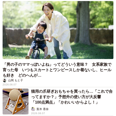
「男の子のママっぽいよね」ってどういう意味？ 女系家族で
育った母 いつもスカートとワンピースしか着ないし、ヒール
も好き どのへんが…
山岡 もと子
2026.08.07
猫用の爪研ぎおもちゃを買ったら…「これで合
ってますか？」予想外の使い方が大反響
「100点満点」「かわいいからよし！」
梨木 香奈
2026.08.07