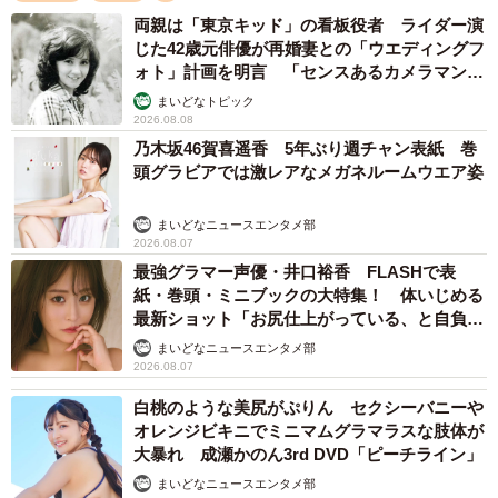
両親は「東京キッド」の看板役者 ライダー演
じた42歳元俳優が再婚妻との「ウエディングフ
ォト」計画を明言 「センスあるカメラマン求
む」
まいどなトピック
2026.08.08
乃木坂46賀喜遥香 5年ぶり週チャン表紙 巻
頭グラビアでは激レアなメガネルームウエア姿
まいどなニュースエンタメ部
2026.08.07
最強グラマー声優・井口裕香 FLASHで表
紙・巻頭・ミニブックの大特集！ 体いじめる
最新ショット「お尻仕上がっている、と自負し
ています」「いくつになっても理想の身体でい
まいどなニュースエンタメ部
たい」
2026.08.07
白桃のような美尻がぷりん セクシーバニーや
オレンジビキニでミニマムグラマラスな肢体が
大暴れ 成瀬かのん3rd DVD「ピーチライン」
まいどなニュースエンタメ部