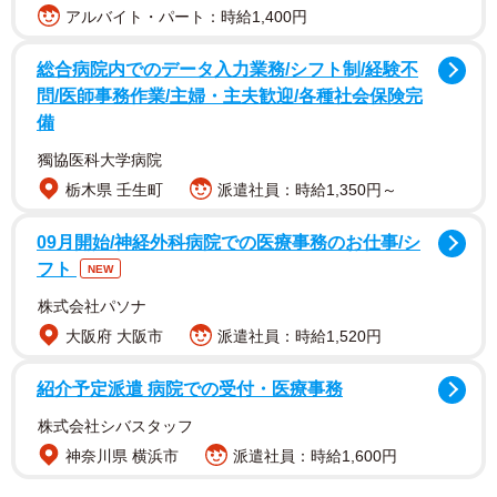
アルバイト・パート：時給1,400円
総合病院内でのデータ入力業務/シフト制/経験不
問/医師事務作業/主婦・主夫歓迎/各種社会保険完
備
ユーザーからは「まじでセクハラだし権利侵害だよな」
獨協医科大学病院
「ハイレグみたいな加工はほんと気持ち悪いと思ってた」
栃木県 壬生町
派遣社員：時給1,350円～
「純粋なファンは純粋に梨花さんを応援し続けます」とい
った声が寄せられていた。
09月開始/神経外科病院での医療事務のお仕事/シ
フト
NEW
株式会社パソナ
大阪府 大阪市
派遣社員：時給1,520円
紹介予定派遣 病院での受付・医療事務
株式会社シバスタッフ
神奈川県 横浜市
派遣社員：時給1,600円