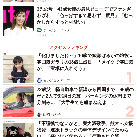
2026.08.07
3児の母 43歳女優の肩見せコーデでファンざ
わざわ 「色っぽすぎて思わず二度見」「むっ
かしからずっと可愛い」
まいどなトピック
2026.08.07
アクセスランキング
「化けましたね～」10歳で綾瀬はるかの娘役→
雰囲気ガラリの18歳に成長 「メイクで雰囲気
が」「宝塚に入れそう」
まいどなメディア
72歳父、軽自動車で新潟から四国まで 65歳の
母と2人で3泊4日の旅 パーキングの休憩まで
分刻み… 「大学生でも組まねえよ！」
山岡 もと子
「不謹慎でないかと」実力派歌手、熊本へ支援
物資…運搬トラックの車体デザインにためら
い 「痛いほど伝わる」「行動され立派」