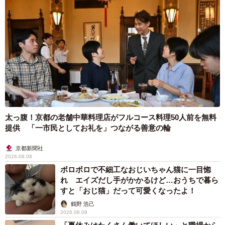
太っ腹！京都の老舗中華料理店がフルコース料理50人前を無料
提供 「一市民としてお礼を」つながる善意の輪
京都新聞社
2026.08.08
ボロボロで不細工なおじいちゃん猫に一目惚
れ エイズだし手がかかるけど…おうちで暮ら
すと「おじ猫」だって可愛くなったよ！
鶴野 浩己
2026.08.08