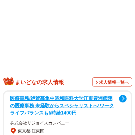
翌日以降も「そもそも有料コンテンツをSNSにあげること
がダメってこととその画像を提供しているものより性的に
加工してSNSにあげてるのがダメなの」と釘を刺し、2万件
以上の「いいね」が寄せられた投稿もあった。
そして一連の投稿を「私のファンの方たちはわかってて守
ってくれて純粋に個人で楽しんでくれてることもわかって
ますからね」「いつもありがとうございます」と締めくく
った。
まいどなの求人情報
求人情報一覧へ
医療事務/絶賛募集中昭和医科大学江東豊洲病院
の医療事務 未経験からスペシャリストへ!ワーク
ライフバランスも!/時給1400円
株式会社リジョイスカンパニー
東京都 江東区