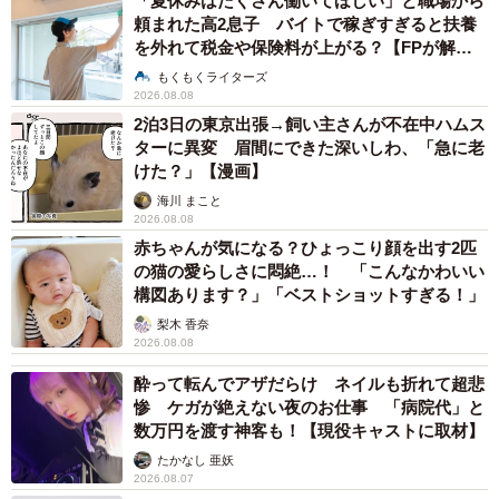
「夏休みはたくさん働いてほしい」と職場から
頼まれた高2息子 バイトで稼ぎすぎると扶養
を外れて税金や保険料が上がる？【FPが解
説】
もくもくライターズ
2026.08.08
2泊3日の東京出張→飼い主さんが不在中ハムス
ターに異変 眉間にできた深いしわ、「急に老
けた？」【漫画】
海川 まこと
2026.08.08
赤ちゃんが気になる？ひょっこり顔を出す2匹
の猫の愛らしさに悶絶…！ 「こんなかわいい
構図あります？」「ベストショットすぎる！」
梨木 香奈
2026.08.08
酔って転んでアザだらけ ネイルも折れて超悲
惨 ケガが絶えない夜のお仕事 「病院代」と
数万円を渡す神客も！【現役キャストに取材】
たかなし 亜妖
2026.08.07