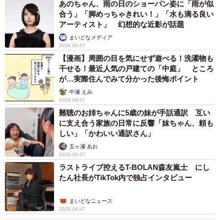
あのちゃん、雨の日のショーパン姿に「雨が似
合う」「脚めっちゃきれい！」「水も滴る良い
アーティスト」 幻想的な近影が話題
まいどなメディア
2026.08.07
【漫画】周囲の目を気にせず遊べる！洗濯物も
干せる！最近人気の戸建ての「中庭」 ところ
が…実際住んでみて分かった後悔ポイント
中瀬 えみ
2026.08.07
難聴のお姉ちゃんに5歳の妹が手話通訳 互い
に支え合う家族の日常に反響「妹ちゃん、頼も
しい」「かわいい通訳さん」
五ヶ瀬 あお
2026.08.07
ラストライブ控えるT-BOLAN森友嵐士 にし
たん社長がTikTok内で独占インタビュー
まいどなニュース
2026.08.07