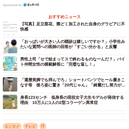
Sponsored by
おすすめニュース
【写真】足立梨花、際どく加工された自身のグラビアに不
快感
「おっぱいが大きい人の聴診は嬉しいですか？」小学生み
たいな質問への医師の回答が「すごい分かる」と反響
男性上司「セで始まってスで終わるものなーんだ？」バイ
ト仲間女性の模範解答に「完璧な返し！」
「還暦美脚でも拝んでろ」ショートパンツでヒール履きこ
なす母 後ろ姿に驚き「20代じゃん」「綺麗だし努力がす
ごい」
身長123センチ 低身長の現役女子大生モデルが発信する
理由 10万人に1人の2型コラーゲン異常症
エンタメ
テレビ
IT