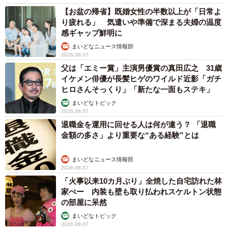
【お盆の帰省】既婚女性の半数以上が「日常よ
り疲れる」 気遣いや準備で深まる夫婦の温度
感ギャップ鮮明に
まいどなニュース情報部
2026.08.07
父は「エミー賞」主演男優賞の真田広之 31歳
イケメン俳優が長髪ヒゲのワイルド近影「ガチ
ヒロさんそっくり」「新たな一面もステキ」
まいどなトピック
2026.08.07
退職金を運用に回せる人は何が違う？ 「退職
金額の多さ」より重要な“ある経験”とは
まいどなニュース情報部
2026.08.07
「火事以来10カ月ぶり」全焼した自宅訪れた林
家ぺー 内装も壁も取り払われスケルトン状態
の部屋に呆然
まいどなトピック
2026.08.07