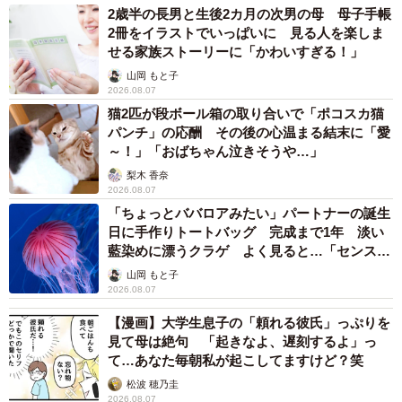
2歳半の長男と生後2カ月の次男の母 母子手帳
2冊をイラストでいっぱいに 見る人を楽しま
せる家族ストーリーに「かわいすぎる！」
山岡 もと子
2026.08.07
猫2匹が段ボール箱の取り合いで「ポコスカ猫
パンチ」の応酬 その後の心温まる結末に「愛
～！」「おばちゃん泣きそうや…」
梨木 香奈
2026.08.07
「ちょっとババロアみたい」パートナーの誕生
日に手作りトートバッグ 完成まで1年 淡い
藍染めに漂うクラゲ よく見ると…「センスす
ごい」
山岡 もと子
2026.08.07
【漫画】大学生息子の「頼れる彼氏」っぷりを
見て母は絶句 「起きなよ、遅刻するよ」っ
て…あなた毎朝私が起こしてますけど？笑
松波 穂乃圭
2026.08.07