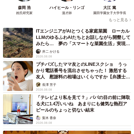
森岡 浩
ハイヒール・リンゴ
大江 篤
姓氏研究家
漫才師
園田学園女子大学学長
もっと見る
ITエンジニアがAIとつくる家庭菜園 ローカル
LLMのゆるふわAIたちとお話しながら開墾して
みたら… 夢の「スマートな菜園生活」実現な
るか
井二 かける
2026.08.08
プチバズしたママ友とのLINEスクショ うっ
かり電話番号を流出させちゃった！ 激怒する
友人 慰謝料の相場はいくらですか【弁護士が
解説】
長澤 芳子
2026.08.08
「テレビより私を見て？」パパの目の前に陣取
る犬に1.4万いいね あまりにも健気な熱烈ア
ピールのちょっと切ない結末
梨木 香奈
2026.08.08