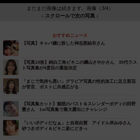
まだまだ画像は続きます。画像（3/4）
↓ スクロールで次の写真 ↓
おすすめニュース
【写真】キャバ嬢に扮した神志那結衣さん
【写真10枚】純白三角ビキニの磯山さやかさん 30代ラス
ト写真集が4度目の重版決定
「まじで気持ち悪い」グラビア写真の性的加工に足立梨花
が苦言、ポストに共感広がる
【写真集カット】魅惑のバスト＆スレンダーボディの田野
憂さん 1st写真集で最大露出にチャレンジ
「いいボディだなぁ」と自画自賛 アイドル岸みゆさん
砂つきボディ＆ビキニ姿にどきっ