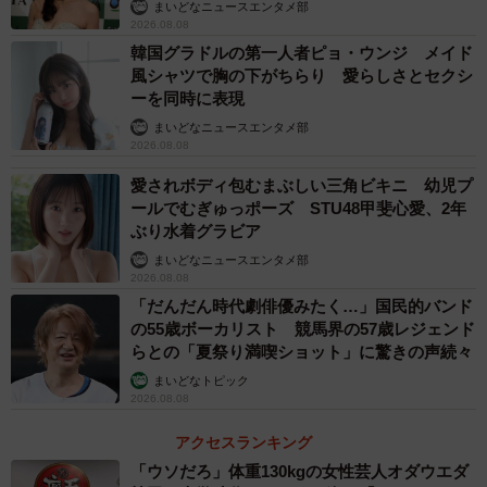
まいどなニュースエンタメ部
2026.08.08
韓国グラドルの第一人者ピョ・ウンジ メイド
風シャツで胸の下がちらり 愛らしさとセクシ
ーを同時に表現
まいどなニュースエンタメ部
2026.08.08
愛されボディ包むまぶしい三角ビキニ 幼児プ
ールでむぎゅっポーズ STU48甲斐心愛、2年
ぶり水着グラビア
まいどなニュースエンタメ部
2026.08.08
「だんだん時代劇俳優みたく…」国民的バンド
の55歳ボーカリスト 競馬界の57歳レジェンド
らとの「夏祭り満喫ショット」に驚きの声続々
まいどなトピック
2026.08.08
アクセスランキング
「ウソだろ」体重130kgの女性芸人オダウエダ