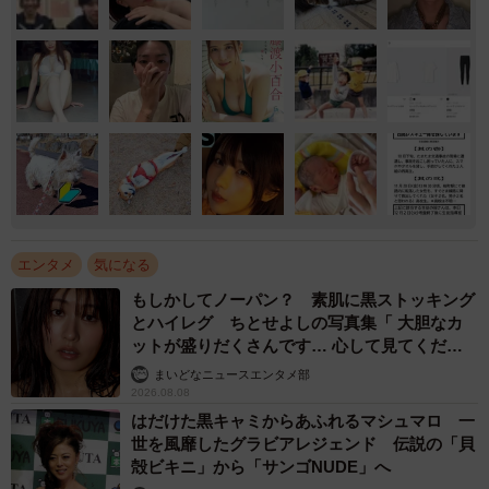
エンタメ
気になる
もしかしてノーパン？ 素肌に黒ストッキング
とハイレグ ちとせよしの写真集「 大胆なカ
ットが盛りだくさんです… 心して見てくださ
い」
まいどなニュースエンタメ部
2026.08.08
はだけた黒キャミからあふれるマシュマロ 一
世を風靡したグラビアレジェンド 伝説の「貝
殻ビキニ」から「サンゴNUDE」へ