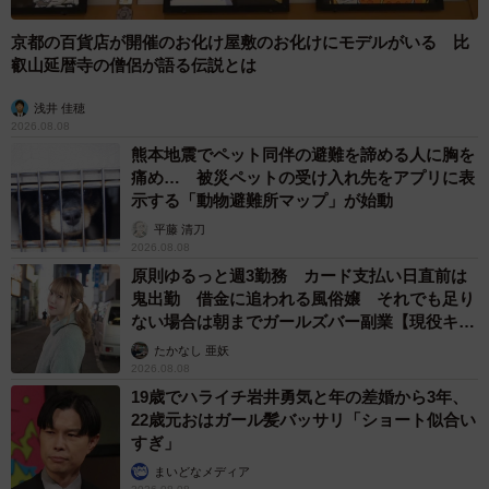
京都の百貨店が開催のお化け屋敷のお化けにモデルがいる 比
叡山延暦寺の僧侶が語る伝説とは
浅井 佳穂
2026.08.08
熊本地震でペット同伴の避難を諦める人に胸を
痛め… 被災ペットの受け入れ先をアプリに表
示する「動物避難所マップ」が始動
平藤 清刀
2026.08.08
原則ゆるっと週3勤務 カード支払い日直前は
鬼出勤 借金に追われる風俗嬢 それでも足り
ない場合は朝までガールズバー副業【現役キャ
ストに取材】
たかなし 亜妖
2026.08.08
19歳でハライチ岩井勇気と年の差婚から3年、
22歳元おはガール髪バッサリ「ショート似合い
すぎ」
まいどなメディア