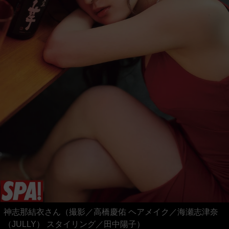
神志那結衣さん（撮影／高橋慶佑 ヘアメイク／海瀬志津奈
（JULLY） スタイリング／田中陽子）