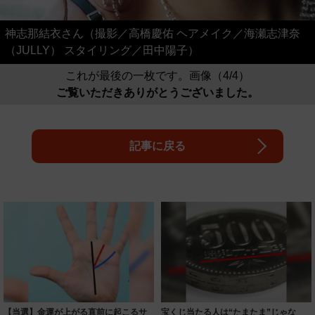
神志那結衣さん（撮影／高橋慶佑 ヘアメイク／海瀬志津奈
（JULLY） スタイリング／田中陽子）
これが最後の一枚です。画像（4/4）
ご覧いただきありがとうございました。
記事に戻る
【当選】金運が上がる直前に起こるサ
宝くじ当たる人は“たまたま”じゃな