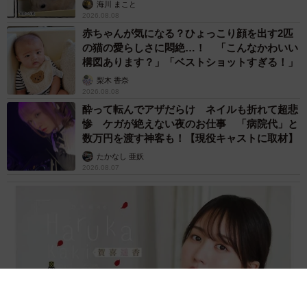
海川 まこと
2026.08.08
赤ちゃんが気になる？ひょっこり顔を出す2匹
の猫の愛らしさに悶絶…！ 「こんなかわいい
構図あります？」「ベストショットすぎる！」
梨木 香奈
2026.08.08
酔って転んでアザだらけ ネイルも折れて超悲
惨 ケガが絶えない夜のお仕事 「病院代」と
数万円を渡す神客も！【現役キャストに取材】
たかなし 亜妖
2026.08.07