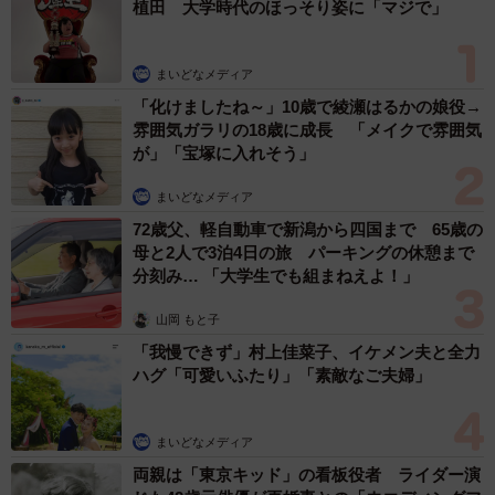
植田 大学時代のほっそり姿に「マジで」
まいどなメディア
「化けましたね～」10歳で綾瀬はるかの娘役→
雰囲気ガラリの18歳に成長 「メイクで雰囲気
が」「宝塚に入れそう」
まいどなメディア
72歳父、軽自動車で新潟から四国まで 65歳の
母と2人で3泊4日の旅 パーキングの休憩まで
分刻み… 「大学生でも組まねえよ！」
山岡 もと子
「我慢できず」村上佳菜子、イケメン夫と全力
ハグ「可愛いふたり」「素敵なご夫婦」
まいどなメディア
両親は「東京キッド」の看板役者 ライダー演