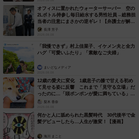
2026.08.08
オフィスに置かれたウォーターサーバー 空の
2Lボトル持参し毎日給水する男性社員→総務担
当者の注意にまさかの逆ギレ！【弁護士が解
説】
長澤 芳子
2026.08.08
「我慢できず」村上佳菜子、イケメン夫と全力
ハグ「可愛いふたり」「素敵なご夫婦」
まいどなメディア
2026.08.08
12歳の愛犬に変化 1歳息子の膝で甘える初め
て見せる姿に反響 これまで「見守る立場」だ
ったのに…「頭ポンポンが愛に満ちている」
「尊…」
梨木 香奈
2026.08.08
何かと人に舐められた黒髪時代 30代後半で金
髪デビューしたら…人生が激変！【漫画】
海川 まこと