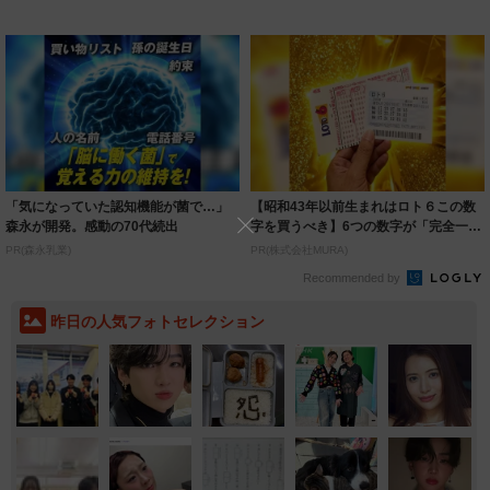
着られると...
いいとこ取...
「気になっていた認知機能が菌で…」
【昭和43年以前生まれはロト６この数
森永が開発。感動の70代続出
字を買うべき】6つの数字が「完全一
致」する方...
PR(森永乳業)
PR(株式会社MURA)
Recommended by
昨日の人気フォトセレクション