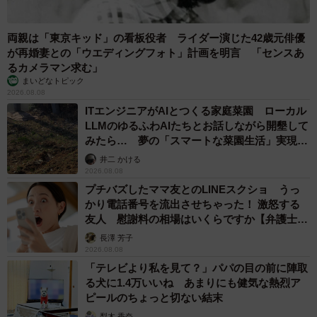
両親は「東京キッド」の看板役者 ライダー演じた42歳元俳優
が再婚妻との「ウエディングフォト」計画を明言 「センスあ
るカメラマン求む」
まいどなトピック
2026.08.08
ITエンジニアがAIとつくる家庭菜園 ローカル
LLMのゆるふわAIたちとお話しながら開墾して
みたら… 夢の「スマートな菜園生活」実現な
るか
井二 かける
2026.08.08
プチバズしたママ友とのLINEスクショ うっ
かり電話番号を流出させちゃった！ 激怒する
友人 慰謝料の相場はいくらですか【弁護士が
解説】
長澤 芳子
2026.08.08
「テレビより私を見て？」パパの目の前に陣取
る犬に1.4万いいね あまりにも健気な熱烈ア
ピールのちょっと切ない結末
梨木 香奈