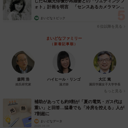
じた42歳元俳優が再婚妻との「ウエディングフ
ォト」計画を明言 「センスあるカメラマン求
む」
まいどなトピック
６位以降を見る
まいどなファミリー
（新着記事順）
森岡 浩
ハイヒール・リンゴ
大江 篤
姓氏研究家
漫才師
園田学園女子大学学長
もっと見る
補助があっても約9割が「夏の電気・ガス代は
重い」と回答…猛暑でも「冷房を控える」人が
7割超に
まいどなデータ
2026.08.08