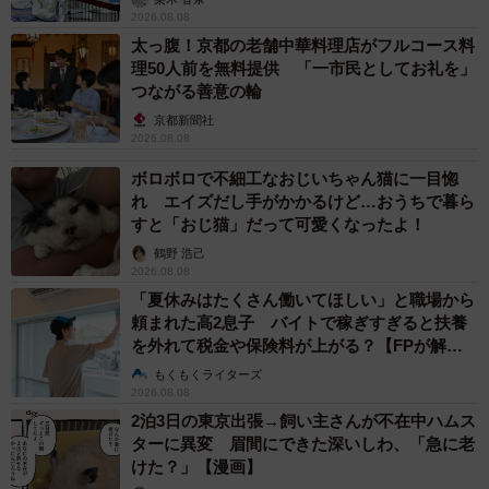
2026.08.08
太っ腹！京都の老舗中華料理店がフルコース料
理50人前を無料提供 「一市民としてお礼を」
つながる善意の輪
京都新聞社
2026.08.08
ボロボロで不細工なおじいちゃん猫に一目惚
れ エイズだし手がかかるけど…おうちで暮ら
すと「おじ猫」だって可愛くなったよ！
鶴野 浩己
2026.08.08
「夏休みはたくさん働いてほしい」と職場から
頼まれた高2息子 バイトで稼ぎすぎると扶養
を外れて税金や保険料が上がる？【FPが解
説】
もくもくライターズ
2026.08.08
2泊3日の東京出張→飼い主さんが不在中ハムス
ターに異変 眉間にできた深いしわ、「急に老
けた？」【漫画】