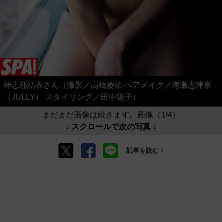
神志那結衣さん（撮影／高橋慶佑 ヘアメイク／海瀬志津奈
（JULLY） スタイリング／田中陽子）
まだまだ画像は続きます。画像（1/4）
↓ スクロールで次の写真 ↓
記事を読む