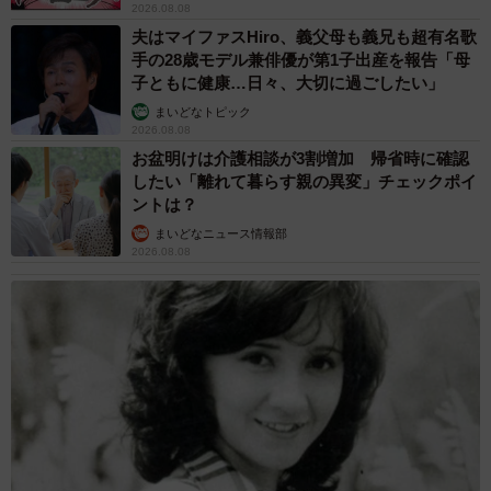
2026.08.08
夫はマイファスHiro、義父母も義兄も超有名歌
手の28歳モデル兼俳優が第1子出産を報告「母
子ともに健康…日々、大切に過ごしたい」
まいどなトピック
2026.08.08
お盆明けは介護相談が3割増加 帰省時に確認
したい「離れて暮らす親の異変」チェックポイ
ントは？
まいどなニュース情報部
2026.08.08