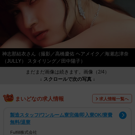
神志那結衣さん（撮影／高橋慶佑 ヘアメイク／海瀬志津奈
（JULLY） スタイリング／田中陽子）
まだまだ画像は続きます。画像（2/4）
↓ スクロールで次の写真 ↓
まいどなの求人情報
求人情報一覧へ
製造スタッフ/ワンルーム寮完備/即入寮OK/寮費
無料/退寮
Fulfill株式会社