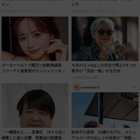
イン
い?!
PR(合同会社デジタルファーム )
PR(合同会社デジタルファーム )
ガーターベルトで際立つ妖艶脚線美
８月のロト6はこの方法で買え!!６つの
フリーアナ森香澄がランジェリーモデ
数字が『完全一致』する方法
ルに ｢PE...
PR(株式会社MURA)
「一瞬誰かと…」彦摩呂、30キロ近く
紗栄子の長男 18歳のモデル、カジュ
減量した姿に反響 既製品の防護服が
アルコーデのおしゃれ近影が「両親の