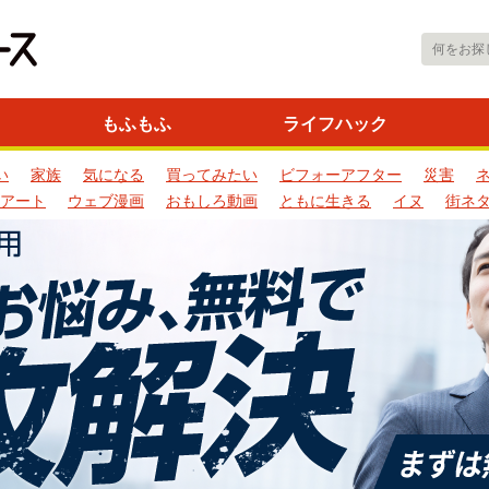
もふもふ
ライフハック
い
家族
気になる
買ってみたい
ビフォーアフター
災害
アート
ウェブ漫画
おもしろ動画
ともに生きる
イヌ
街ネ