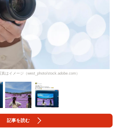
ージ（west_photo/stock.adobe.com）
記事を読む