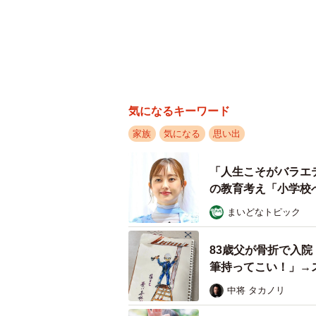
気になるキーワード
家族
気になる
思い出
「人生こそがバラエ
の教育考え「小学校
まいどなトピック
83歳父が骨折で入
筆持ってこい！」→
よ…」
中将 タカノリ