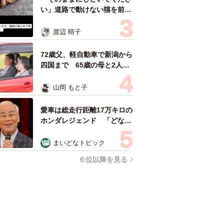
い」道路で動けない猫を前に
返された一言… 懸命に生き
ようとした4日間 「命の重
渡辺 晴子
さはみんな同じ」保護団体代
表の訴え
72歳父、軽自動車で新潟から
四国まで 65歳の母と2人で
3泊4日の旅 パーキングの休
憩まで分刻み… 「大学生で
山岡 もと子
も組まねえよ！」
愛車は総走行距離17万キロの
ホンダレジェンド 「どなた
か欲しい方が居たら」 大御
所漫才師が譲渡の意向
まいどなトピック
６位以降を見る