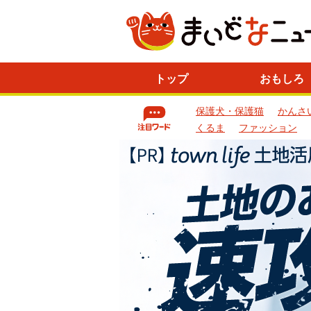
ニ
トップ
おもしろ
ュ
ー
保護犬・保護猫
かんさ
ス
一
くるま
ファッション
覧