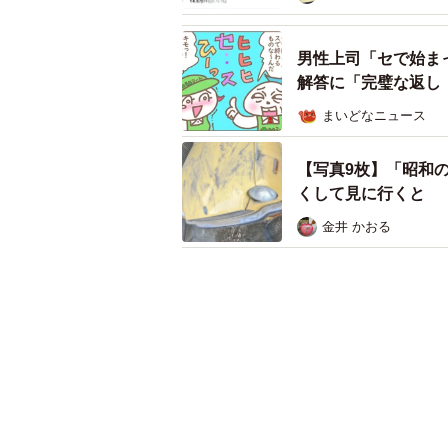
男性上司「セで始ま
解答に「完璧な返し
まいどなニュース
【写真9枚】「昭和
くして見に行くと
金井 かおる