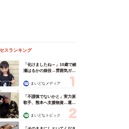
セスランキング
「化けましたね～」10歳で綾
瀬はるかの娘役→雰囲気ガラ
リの18歳に成長 「メイクで
雰囲気が」「宝塚に入れそ
まいどなメディア
う」
「不謹慎でないかと」実力派
歌手、熊本へ支援物資…運搬
トラックの車体デザインにた
めらい 「痛いほど伝わる」
まいどなトピック
「行動され立派」
「そのままにしといてくださ