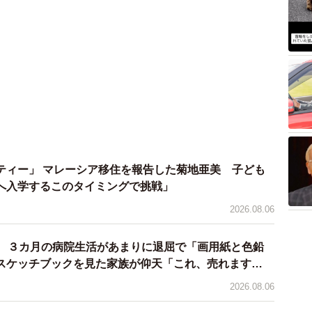
ティー」 マレーシア移住を報告した菊地亜美 子ども
へ入学するこのタイミングで挑戦」
2026.08.06
院 ３カ月の病院生活があまりに退屈で「画用紙と色鉛
スケッチブックを見た家族が仰天「これ、売れます
2026.08.06