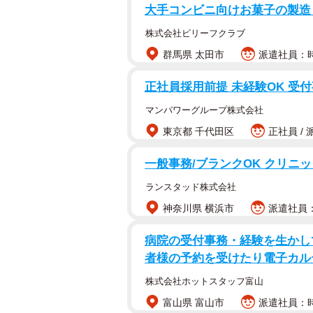
大手コンビニ向けお菓子の製造
株式会社ビリーフクラブ
群馬県 太田市
派遣社員：時給
正社員採用前提 未経験OK 受
マンパワーグループ株式会社
東京都 千代田区
正社員 / 
一般事務/ブランクOK クリニ
ランスタッド株式会社
神奈川県 横浜市
派遣社員：
病院の受付事務・経験を生かして!
者様の予約を受けたり電子カル
株式会社ホットスタッフ富山
富山県 富山市
派遣社員：時