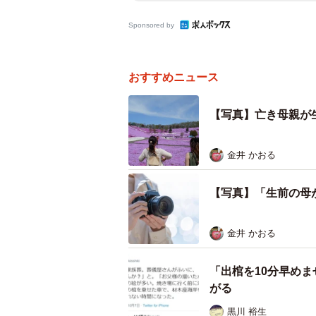
Sponsored by
おすすめニュース
【写真】亡き母親が
金井 かおる
【写真】「生前の母
金井 かおる
「出棺を10分早め
がる
黒川 裕生