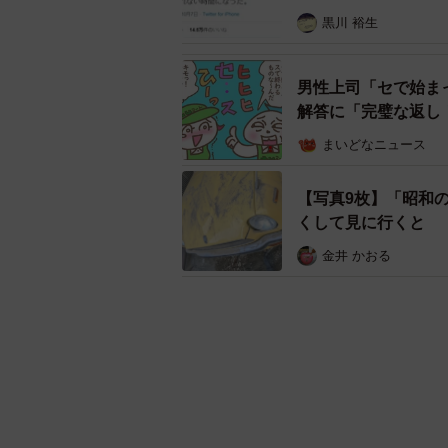
黒川 裕生
男性上司「セで始ま
解答に「完璧な返し
まいどなニュース
【写真9枚】「昭和
くして見に行くと
金井 かおる