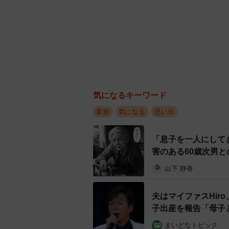
気になるキーワード
家族
気になる
思い出
「息子を一人にして
害のある60歳次男
山下 静香
夫はマイファスHir
子出産を報告「母子
まいどなトピック