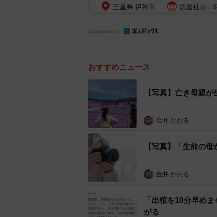
三重県 伊賀市
派遣社員：時給
Sponsored by
おすすめニュース
【写真】亡き母親が
金井 かおる
【写真】「生前の母
金井 かおる
「出棺を10分早め
がる