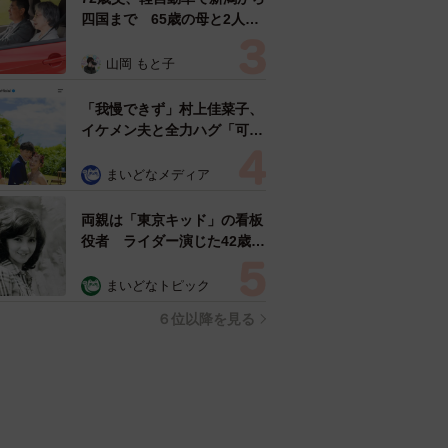
四国まで 65歳の母と2人で
3泊4日の旅 パーキングの休
憩まで分刻み… 「大学生で
山岡 もと子
も組まねえよ！」
「我慢できず」村上佳菜子、
イケメン夫と全力ハグ「可愛
いふたり」「素敵なご夫婦」
まいどなメディア
両親は「東京キッド」の看板
役者 ライダー演じた42歳元
俳優が再婚妻との「ウエディ
ングフォト」計画を明言
まいどなトピック
「センスあるカメラマン求
６位以降を見る
む」