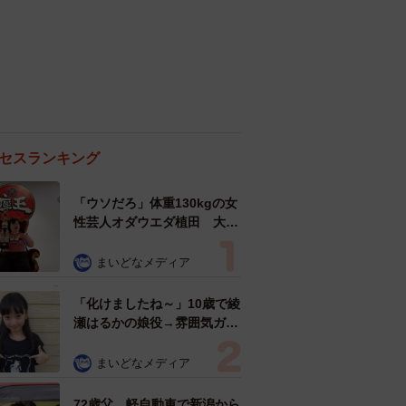
セスランキング
「ウソだろ」体重130kgの女
性芸人オダウエダ植田 大学
時代のほっそり姿に「マジ
で」
まいどなメディア
「化けましたね～」10歳で綾
瀬はるかの娘役→雰囲気ガラ
リの18歳に成長 「メイクで
雰囲気が」「宝塚に入れそ
まいどなメディア
う」
72歳父、軽自動車で新潟から