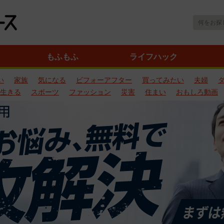
もふもふ
ライフハック
い
家族
気になる
ビフォーアフター
買ってみたい
夫婦
生きる
スポーツ
ファッション
災害
住まい
おもしろ動画