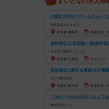
まいどなの求人情
IT業界大手NTTデータグルー
株式会社ユビキタス
東京都 豊島区
派遣社員：時
歯科衛生士/非常勤/一般歯科/担
タキザワ歯科クリニック
東京都 江東区
アルバイト・
安全衛生に関する事務/大手機械
サンワ株式会社
大阪府 枚方市
派遣社員：時
「20代～50代の女性スタッフ
株式会社ビート