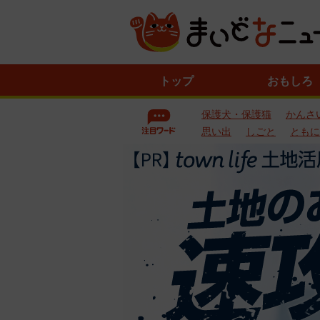
ニ
トップ
おもしろ
ュ
ー
保護犬・保護猫
かんさ
ス
一
思い出
しごと
ともに
覧