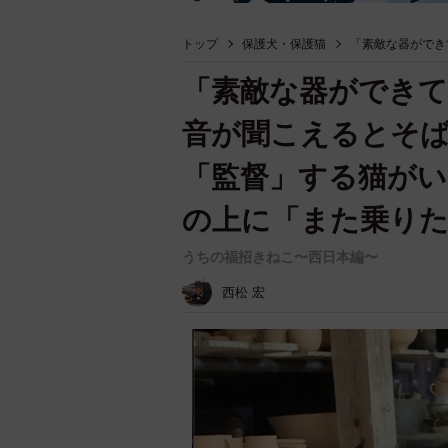
トップ
保護犬・保護猫
「素敵な器ができ
「素敵な器ができ
音が聞こえるとそ
「監督」する猫がい
の上に「また乗り
うちの福招きねこ〜西日本編〜
西松 宏