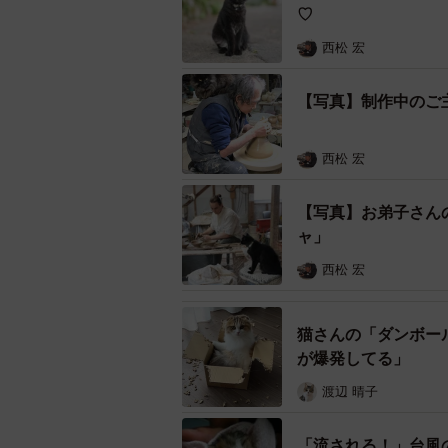
♡
西松 宏
【写真】制作中のご
西松 宏
【写真】お弟子さん
ャ」
西松 宏
猫さんの「ダンボー
が爆発してる」
渡辺 晴子
「流される！」台風