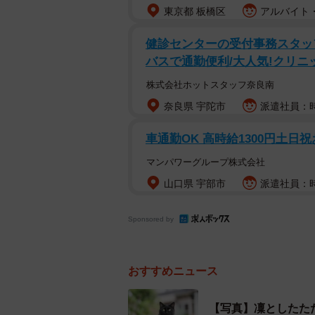
東京都 板橋区
アルバイト・
健診センターの受付事務スタッ
バスで通勤便利/大人気!クリニ
株式会社ホットスタッフ奈良南
奈良県 宇陀市
派遣社員：時給
車通勤OK 高時給1300円土日
マンパワーグループ株式会社
山口県 宇部市
派遣社員：時
Sponsored by
おすすめニュース
【写真】凜としたた