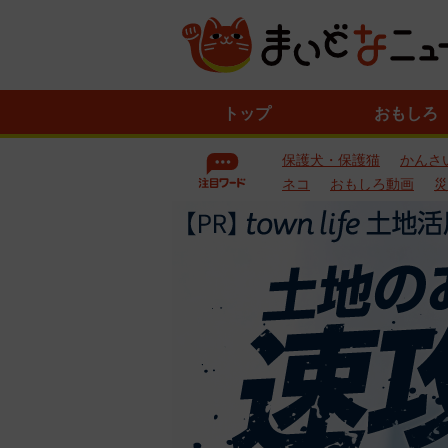
ニ
トップ
おもしろ
ュ
ー
保護犬・保護猫
かんさ
ス
一
ネコ
おもしろ動画
災
覧