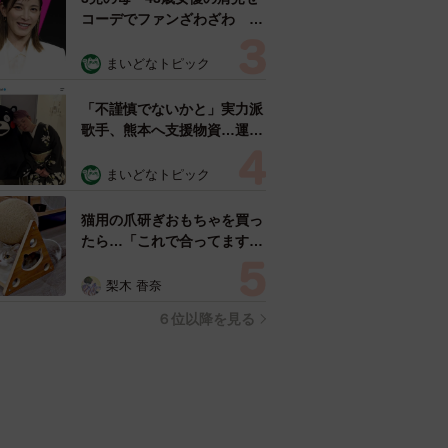
コーデでファンざわざわ
「色っぽすぎて思わず二度
見」「むっかしからずっと可
まいどなトピック
愛い」
「不謹慎でないかと」実力派
歌手、熊本へ支援物資…運搬
トラックの車体デザインにた
めらい 「痛いほど伝わる」
まいどなトピック
「行動され立派」
猫用の爪研ぎおもちゃを買っ
たら…「これで合ってます
か？」予想外の使い方が大反
響 「100点満点」「かわい
梨木 香奈
いからよし！」
６位以降を見る