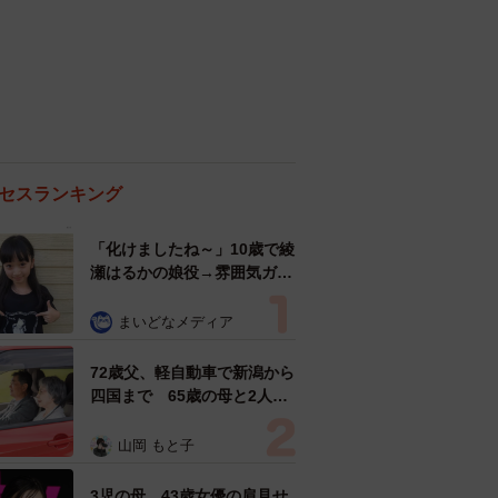
セスランキング
「化けましたね～」10歳で綾
瀬はるかの娘役→雰囲気ガラ
リの18歳に成長 「メイクで
雰囲気が」「宝塚に入れそ
まいどなメディア
う」
72歳父、軽自動車で新潟から
四国まで 65歳の母と2人で
3泊4日の旅 パーキングの休
憩まで分刻み… 「大学生で
山岡 もと子
も組まねえよ！」
3児の母 43歳女優の肩見せ