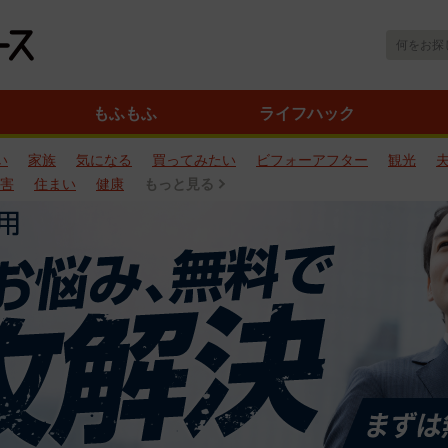
もふもふ
ライフハック
い
家族
気になる
買ってみたい
ビフォーアフター
観光
害
住まい
健康
もっと見る