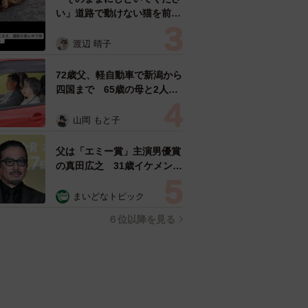
い」道路で動けない猫を前に
返された一言… 懸命に生き
ようとした4日間 「命の重
渡辺 晴子
さはみんな同じ」保護団体代
表の訴え
72歳父、軽自動車で新潟から
四国まで 65歳の母と2人で
3泊4日の旅 パーキングの休
憩まで分刻み… 「大学生で
山岡 もと子
も組まねえよ！」
父は「エミー賞」主演男優賞
の真田広之 31歳イケメン俳
優が長髪ヒゲのワイルド近影
「ガチヒロさんそっくり」
まいどなトピック
「新たな一面もステキ」
６位以降を見る