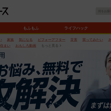
もふもふ
ライフハック
い
家族
気になる
ビフォーアフター
災害
買ってみたい
住まい
おもしろ動画
もっと見る