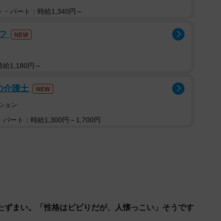
・パート：時給1,340円～
ぎょくほうがま）」。陶芸家の中尾哲彰（てつあき）さ
銀河釉（ぎんがゆう）」の焼き物は、まるで天空に広が
ッフ
NEW
一目見ただけで作品の宇宙へ引き込まれてしまいそうに
きた哲彰さんだが、昨年、肺の病気で入院して以来、近
給1,180円～
（６６）、長女・優理さんの夫でオランダ人の弟子・ス
さなり）さん（２６）が力を合わせ、窯を盛り立ててい
の介護士
NEW
、窯では現在、ネルソン（オス、３歳）が看板猫を務め
ーション
い、肩の上に乗るのが大好きだったネルソン。お父さん
パート：時給1,300円～1,700円
子のステンさんの上達を温かく見守っている。銀河釉や
さん、知佳子さん、ステンさんの３人に話を聞いた。
は大学の哲学科を中退し、窯業を営んでいた祖父の後を
たのですが、網膜剥離という病気になり、目が見えず病
時期があったんです。精神的にも辛い思いをしていたそ
たずまい。「性格はビビりだが、人懐っこい」そうです
び、その星々に救われたそうです。それで何年も独自に