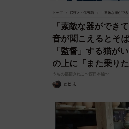
トップ
保護犬・保護猫
「素敵な器ができ
「素敵な器ができ
音が聞こえるとそ
「監督」する猫がい
の上に「また乗り
うちの福招きねこ〜西日本編〜
西松 宏