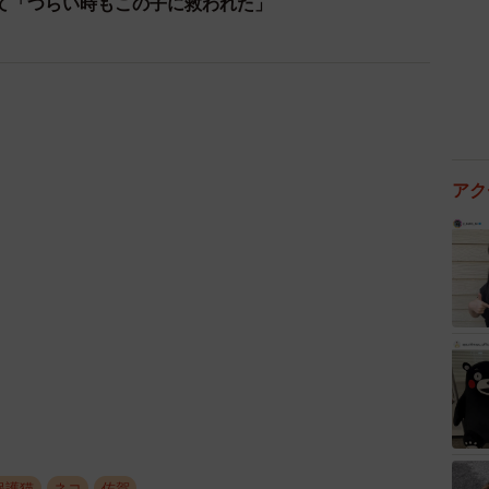
て「つらい時もこの子に救われた」
2/10
拡大してみると、銀河のような結晶釉がなんとも美しい（右）
ら、目の病気で入院中だった時も含め、約２０年間をず
ーチル」というシャムの黒猫でした。気が強い子でした
アク
心許せる相棒のような存在だったんです。チャーチルが
も夫は特に黒猫を愛するようになり、窯には何代にもわ
保護猫
ネコ
佐賀