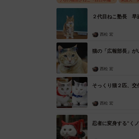
２代目ねこ塾長 早
西松 宏
猫の「広報部長」が
西松 宏
そっくり猫２匹、交
西松 宏
忍者に変身する“く