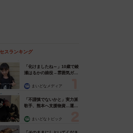
セスランキング
「化けましたね～」10歳で綾
瀬はるかの娘役→雰囲気ガラ
リの18歳に成長 「メイクで
雰囲気が」「宝塚に入れそ
まいどなメディア
う」
「不謹慎でないかと」実力派
歌手、熊本へ支援物資…運搬
トラックの車体デザインにた
めらい 「痛いほど伝わる」
まいどなトピック
「行動され立派」
「そのままにしといてくださ