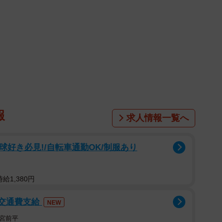
報
求人情報一覧へ
球好き必見!/自転車通勤OK/制服あり
給1,380円
1/10
/交通費支給
NEW
ルソンの一番のお気に入り（真徳さん提供）
宮前平