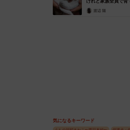
けれど家族全員で育
渡辺 陽
哲彰さん作「遙かなる長安」（左）、
知佳子さん 夫が学生だったころか
っと一緒に過ごしてきたのが「チャ
が、夫にとってはいつもそばにいて
黒猫だったことから、亡くなった後
たって相棒の黒猫がいます。
気になるキーワード
うちの福招きねこ〜西日本編〜
保護犬・