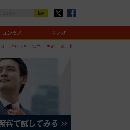
エンタメ
マンガ
ネコ
のりもの
観光
夫婦
思い出