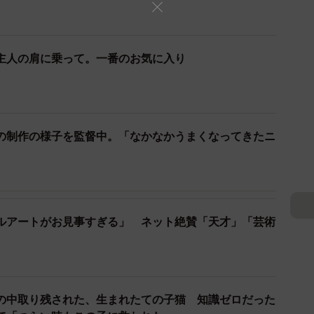
河釉の焼き物です。
主人の肩に乗って。一番のお気に入り
の制作の様子を監督中。「なかなかうまくなってきたニ
ルアートがお見事すぎる」 ネット絶賛「天才」「芸術
の中取り残された、生まれたての子猫 知識ゼロだった