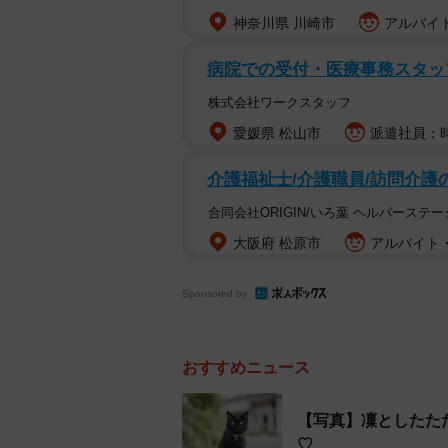
神奈川県 川崎市
アルバイト
佐賀県武雄市にある工房「玉峰窯（
ん（７２）が独自に開発した釉薬「
病院での受付・医療事務スタ
る無数の星々のような輝きを放ち、
株式会社ワークスタッフ
なる。数々の世界的な賞を受賞して
愛媛県 松山市
派遣社員：時
くの病院で療養中。妻の知佳子さん
テンさん（２８）、長男の真徳（ま
介護福祉士/介護職員/訪問介護
る。哲彰さんは昔から黒猫が好きで
合同会社ORIGIN/いろ葉 ヘルパーステ
る。哲彰さんの作陶にいつも寄り添
大阪府 松原市
アルバイト・
がいなくて寂しい日々だが、今は弟
ネルソンのことなどについて、真徳
Sponsored by
真徳さん 学者肌の父（哲彰さん）
継いで２２歳のころから作陶を始め
おすすめニュース
院のベッドの上で１年ほど過ごした
【写真】凜としたた
のとき、天空に輝く銀河が心に浮か
♡