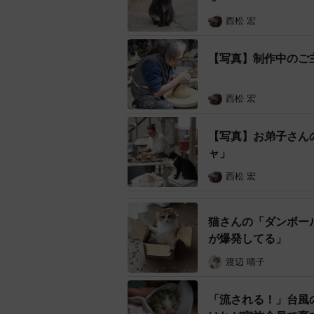
釉薬の研究を重ね、生まれたのが銀
西松 宏
【写真】制作中のご
西松 宏
【写真】お弟子さん
ャ」
西松 宏
猫さんの「ダンボー
が爆発してる」
渡辺 晴子
「流される！」台風