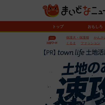
ニ
トップ
おもしろ
ュ
ー
保護犬・保護猫
かんさ
ス
一
くるま
ファッション
覧