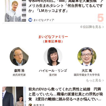
令和8年8月8日に「888」高級車を大量投稿 ア
メリカ生まれタレント「何台所有してるんです
か」「LMカッコよすぎ」
まいどなメディア
６位以降を見る
まいどなファミリー
（新着記事順）
森岡 浩
ハイヒール・リンゴ
大江 篤
姓氏研究家
漫才師
園田学園女子大学学長
もっと見る
前夫のDVから救ってくれた男性と結婚 円満
と思っていたら…職場の派遣社員との浮気が発
覚 2度目の離婚に踏み切るべきか悩んでいま
す【夫婦関係修復カウンセラーが解説】
長澤 芳子