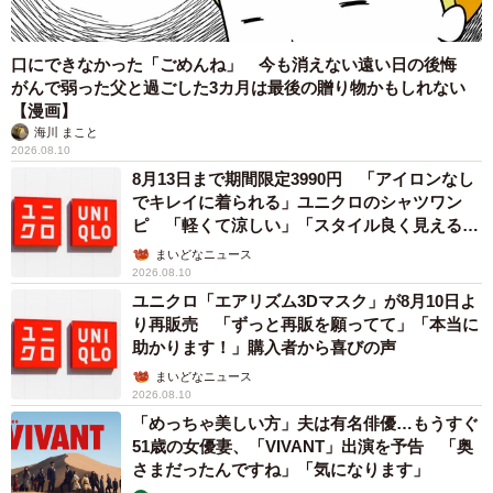
口にできなかった「ごめんね」 今も消えない遠い日の後悔
がんで弱った父と過ごした3カ月は最後の贈り物かもしれない
【漫画】
海川 まこと
2026.08.10
8月13日まで期間限定3990円 「アイロンなし
でキレイに着られる」ユニクロのシャツワン
ピ 「軽くて涼しい」「スタイル良く見える」
の声
まいどなニュース
2026.08.10
ユニクロ「エアリズム3Dマスク」が8月10日よ
り再販売 「ずっと再販を願ってて」「本当に
助かります！」購入者から喜びの声
まいどなニュース
2026.08.10
「めっちゃ美しい方」夫は有名俳優…もうすぐ
51歳の女優妻、「VIVANT」出演を予告 「奥
さまだったんですね」「気になります」