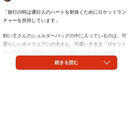
「旅行の時は通行人のハートを射抜くためにロケットラン
チャーを所持しています」
飼い主さんのショルダーバッグの中に入っているのは、可
愛らしいポメラニアンの犬さん。可愛いすぎる「ロケット
ランチャー」ですね。こんなの見たことがありません！
続きを読む
「破壊力凄まじいです！被弾しました😍」
「ミサイヌ発射！！」
「カワイイロケラン😍👍」
「飛び出す3D犬」
投稿には、心を射抜かれたと言う人が大量に発生していま
す。ポメさんのお名前はきなこちゃん。ポストをされた飼
い主のきなこ🐶🫰🍠@ポメ界の橋本環奈