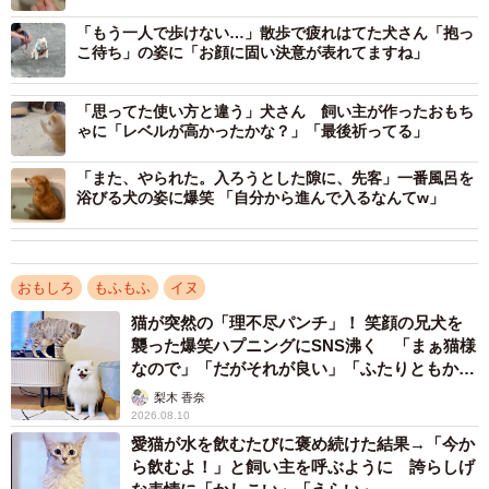
「もう一人で歩けない…」散歩で疲れはてた犬さん「抱っ
こ待ち」の姿に「お顔に固い決意が表れてますね」
「思ってた使い方と違う」犬さん 飼い主が作ったおもち
ゃに「レベルが高かったかな？」「最後祈ってる」
「また、やられた。入ろうとした隙に、先客」一番風呂を
ーー普段のきなこちゃんはどんな子なのでしょう？
浴びる犬の姿に爆笑 「自分から進んで入るなんてw」
「基本おとなしくて芸が得意なほど飼い主に忠実です。わ
んちゃんを見つけると飛び出していきます」
おもしろ
もふもふ
イヌ
猫が突然の「理不尽パンチ」！ 笑顔の兄犬を
ーーきなこちゃんの表情を見た時は？
襲った爆笑ハプニングにSNS沸く 「まぁ猫様
なので」「だがそれが良い」「ふたりともかわ
「今にもこっちに飛んできそうだなと思いました！笑」
いいね」
梨木 香奈
2026.08.10
ーー旅先やお出かけの際はこのスタイルなのでしょうか？
愛猫が水を飲むたびに褒め続けた結果→「今か
ら飲むよ！」と飼い主を呼ぶように 誇らしげ