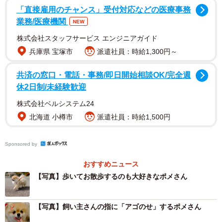
「直接雇用のチャンス」受付対応などの医療事務
業務/医療機関
NEW
株式会社スタッフサービス エンジニアガイド
兵庫県 宝塚市
派遣社員：時給1,300円～
共済の窓口・電話・事務/即日開始相談OK/完全週
休2日制/未経験歓迎
株式会社ベルシステム24
北海道 小樽市
派遣社員：時給1,500円
1/3
無敵の装備！ポメちゃんのロケットランチャー！（提供：きなこ🐶🫰🍠
Sponsored by
@ポメ界の橋本環奈さん）
おすすめニュース
【写真】歩いてお散歩するのも大好きなポメさん
【写真】飼い主さんの指に「アゴのせ」するポメさん