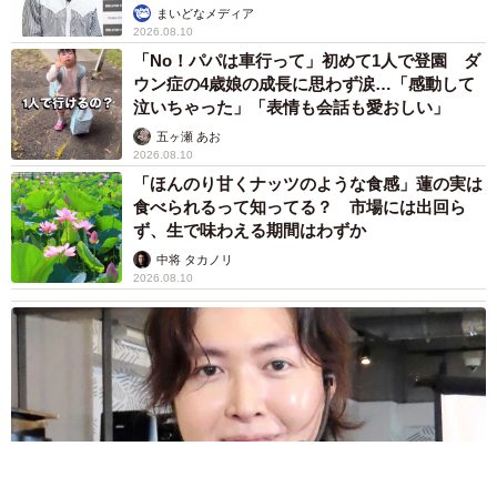
— きなこ🐶🫰🍠@ポメ界の橋本環奈 (@kinako20200110)
まいどなメディア
2026.08.10
July 18, 2024
「No！パパは車行って」初めて1人で登園 ダ
ウン症の4歳娘の成長に思わず涙…「感動して
泣いちゃった」「表情も会話も愛おしい」
五ヶ瀬 あお
2026.08.10
「ほんのり甘くナッツのような食感」蓮の実は
食べられるって知ってる？ 市場には出回ら
ず、生で味わえる期間はわずか
中将 タカノリ
2026.08.10