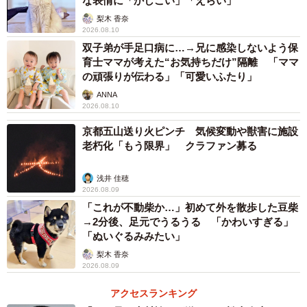
な表情に「かしこい」「えらい」
「肩かけバッグを購入した2年ほど前からお出かけではこの
梨木 香奈
スタイルです」
2026.08.10
双子弟が手足口病に…→兄に感染しないよう保
ーーロケットランチャースタイルを始めたきっかけは？
育士ママが考えた“お気持ちだけ”隔離 「ママ
の頑張りが伝わる」「可愛いふたり」
ANNA
「夏は特に暑いのでバッグに入れながらも顔は出した方が
2026.08.10
気持ちがいいよなぁっと思ったからです！それからは通行
京都五山送り火ピンチ 気候変動や獣害に施設
人の反応が良かったため、かわいいのお裾分けをしてま
老朽化「もう限界」 クラファン募る
す！笑」
浅井 佳穂
ーーロケットランチャー状態のきなこちゃんはどんな様子
2026.08.09
「これが不動柴か…」初めて外を散歩した豆柴
なのでしょうか？
→2分後、足元でうるうる 「かわいすぎる」
「ぬいぐるみみたい」
「いろんな匂いをかぎながら早く地面に降りたいって感じ
梨木 香奈
です」
2026.08.09
アクセスランキング
ーー街ゆく人たちの反応は？