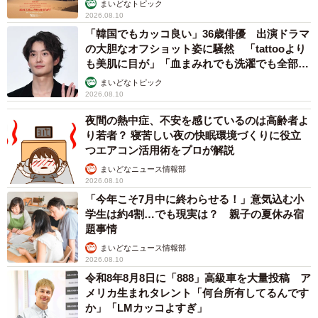
まいどなトピック
2026.08.10
「韓国でもカッコ良い」36歳俳優 出演ドラマ
の大胆なオフショット姿に騒然 「tattooより
も美肌に目が」「血まみれでも洗濯でも全部か
っこいい」
まいどなトピック
2026.08.10
夜間の熱中症、不安を感じているのは高齢者よ
り若者？ 寝苦しい夜の快眠環境づくりに役立
つエアコン活用術をプロが解説
まいどなニュース情報部
3/3
2026.08.10
「今年こそ7月中に終わらせる！」意気込む小
リボンをつけたきなこちゃんのあごのせの様子（提供：きなこ🐶🫰🍠@
学生は約4割…でも現実は？ 親子の夏休み宿
ポメ界の橋本環奈さん）
題事情
まいどなニュース情報部
旅行の時は通行人のハートを射抜くために
2026.08.10
ロケットランチャーを所持しています
令和8年8月8日に「888」高級車を大量投稿 ア
pic.twitter.com/ntoDaForzQ
メリカ生まれタレント「何台所有してるんです
か」「LMカッコよすぎ」