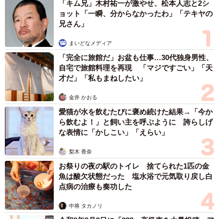
「キム兄」木村祐一が激やせ、松本人志と2シ
ョット「一瞬、分からなかったわ」「テキヤの
「すごくよく見かけるのは、カップルやご夫婦で歩いてい
兄さん」
る方で女性の方が先に気付いてびっくり😳したあとテンシ
まいどなメディア
ョン上がりながらパートナーに『みてみてみて！』と話し
「完全に旅館だ」お盆も仕事…30代独身男性、
かける姿ですね！」
自宅で旅館料理を再現 「マジですごい」「天
才だ」「私もまねしたい」
ーーきなこちゃんは自分で歩いてお散歩するのも好きです
金井 かおる
か？
愛猫が水を飲むたびに褒め続けた結果→「今か
ら飲むよ！」と飼い主を呼ぶように 誇らしげ
「好きだと思います。たくさんマーキングします！笑」
な表情に「かしこい」「えらい」
梨木 香奈
お祭りの夜の駅のトイレ 捨てられた1匹の金
魚は酸欠状態だった 塩水浴で元気取り戻し白
点病の治療も奏功した
中将 タカノリ