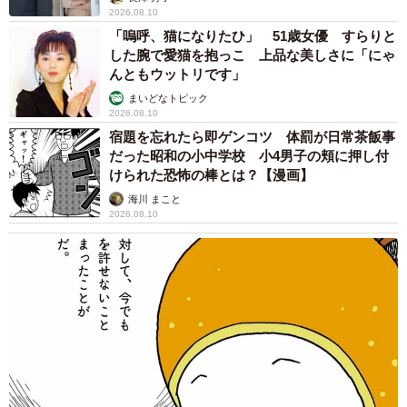
2026.08.10
「嗚呼、猫になりたひ」 51歳女優 すらりと
した腕で愛猫を抱っこ 上品な美しさに「にゃ
んともウットリです」
まいどなトピック
2026.08.10
2/3
宿題を忘れたら即ゲンコツ 体罰が日常茶飯事
だった昭和の小中学校 小4男子の頬に押し付
自分で歩くのも大好きなきなこちゃん（提供：きなこ🐶🫰🍠@ポメ界の
橋本環奈さん）
けられた恐怖の棒とは？【漫画】
海川 まこと
ーーきなこちゃんの可愛さを教えてください。
2026.08.10
「顔立ちがよくタレ目で誰もがかわいいと思えるポメ🐶ビ
ジュアルのみならず10種類程度の芸もできる才色兼備犬🐶
何分間も飼い主の目を見て指示を待つことができる忠実犬
🐶ぜひきなこに沼ってください💕」