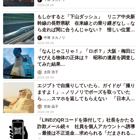
2026.08.06
もしかすると「下山ダッシュ」 リニア中央新
幹線の長野県駅 在来線との乗り継ぎなし→な
ら走れば間に合うんじゃない？ 惜しい位置関
係が反響
中将 タカノリ
2026.08.06
「なんじゃこりゃ！」「ロボ？」大阪・梅田に
そびえる物体の正体は？ 昭和の遺産を調査し
てみた結果…
太田 浩子
2026.08.06
エジプトで自撮りしていたら、ガイドが「撮り
ますよ！」→ノリノリでポーズを取っていた
ら……スマホを返してもらえない 「日本人は
カモ代表かも」「私は6時間で3万円払った」
宮前 晶子
2026.08.06
「LINEのQRコードを添付して」社長をかたる
詐欺メール続々 社員を個人アカウントへ誘導
→最後は不正送金…求められる「だまされる前