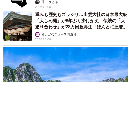
提」の対策
井二 かける
2026.08.06
重みも歴史もズッシリ…出雲大社の日本最大級
「大しめ縄」が8年ぶり掛けかえ 伝統の「大
撚り合わせ」が28万回超再生「ほんとに圧巻」
まいどなニュース調査部
2026.08.06
「これ全部長野県」海外のような絶景ショットに感動と反響
「離れてからいいところだったんだって気づいた」