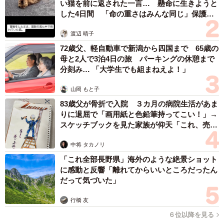
い猫を前に返された一言… 懸命に生きようと
した4日間 「命の重さはみんな同じ」保護団
体代表の訴え
渡辺 晴子
72歳父、軽自動車で新潟から四国まで 65歳の
母と2人で3泊4日の旅 パーキングの休憩まで
分刻み… 「大学生でも組まねえよ！」
山岡 もと子
83歳父が骨折で入院 ３カ月の病院生活があま
りに退屈で「画用紙と色鉛筆持ってこい！」→
スケッチブックを見た家族が仰天「これ、売れ
ますよ…」
中将 タカノリ
「これ全部長野県」海外のような絶景ショット
に感動と反響「離れてからいいところだったん
だって気づいた」
行橋 友
６位以降を見る