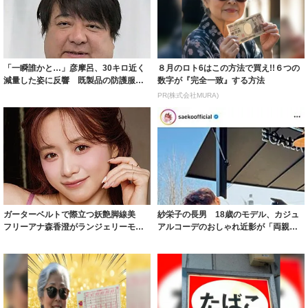
「一瞬誰かと…」彦摩呂、30キロ近く
８月のロト6はこの方法で買え!!６つの
減量した姿に反響 既製品の防護服が
数字が『完全一致』する方法
着られると...
PR(株式会社MURA)
ガーターベルトで際立つ妖艶脚線美
紗栄子の長男 18歳のモデル、カジュ
フリーアナ森香澄がランジェリーモデ
アルコーデのおしゃれ近影が「両親の
ルに ｢PE...
いいとこ取...