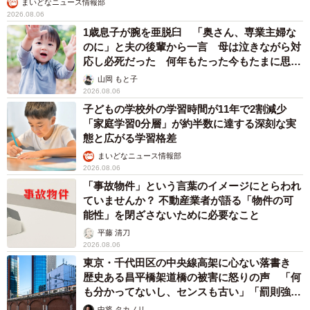
まいどなニュース情報部
2026.08.06
1歳息子が腕を亜脱臼 「奥さん、専業主婦な
のに」と夫の後輩から一言 母は泣きながら対
応し必死だった 何年もたった今もたまに思い
出し…
山岡 もと子
2026.08.06
子どもの学校外の学習時間が11年で2割減少
「家庭学習0分層」が約半数に達する深刻な実
態と広がる学習格差
まいどなニュース情報部
2026.08.06
「事故物件」という言葉のイメージにとらわれ
ていませんか？ 不動産業者が語る「物件の可
能性」を閉ざさないために必要なこと
平藤 清刀
2026.08.06
東京・千代田区の中央線高架に心ない落書き
歴史ある昌平橋架道橋の被害に怒りの声 「何
も分かってないし、センスも古い」「罰則強化
して」
中将 タカノリ