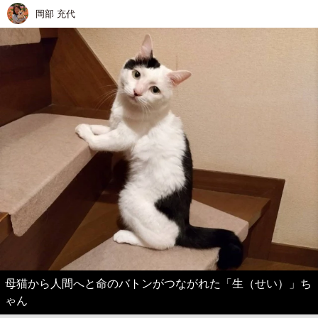
岡部 充代
母猫から人間へと命のバトンがつながれた「生（せい）」ち
ゃん