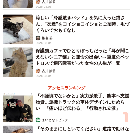
古川 諭香
2026.08.06
涼しい「冷感敷きパッド」を気に入った猫さ
ん、”友達”をヨイショヨイショとご招待、毛づ
くろいでおもてなし
椎名 碧
2026.08.05
保護猫カフェでひとりぼっちだった「耳が聞こ
えないシニア猫」と運命の出会い→重度のペッ
トロスで適応障害だった女性の人生が一変
古川 諭香
2026.08.05
アクセスランキング
「不謹慎でないかと」実力派歌手、熊本へ支援
物資…運搬トラックの車体デザインにためら
い 「痛いほど伝わる」「行動され立派」
まいどなトピック
「そのままにしといてください」道路で動けな