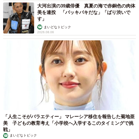
大河出演の39歳俳優 真夏の海で赤銅色の肉体
美を連投 「バッキバキだな」「ばり渋いで
す」
まいどなトピック
2026.08.06
「人生こそがバラエティー」 マレーシア移住を報告した菊地亜
美 子どもの教育考え「小学校へ入学するこのタイミングで挑
戦」
まいどなトピック