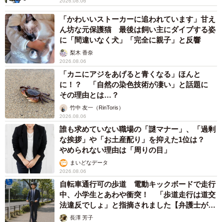
2026.08.06
「かわいいストーカーに追われています」甘え
ん坊な元保護猫 最後は飼い主にダイブする姿
に「間違いなく犬」「完全に親子」と反響
梨木 香奈
2026.08.06
「カニにアジをあげると青くなる」ほんと
に！？ 「自然の染色技術が凄い」と話題に
その理由とは…？
竹中 友一（RinToris）
2026.08.06
誰も求めていない職場の「謎マナー」、「過剰
な挨拶」や「お土産配り」を抑えた1位は？
やめられない理由は「周りの目」
まいどなデータ
2026.08.06
自転車通行可の歩道 電動キックボードで走行
中、小学生とあわや衝突！ 「歩道走行は道交
法違反でしょ」と指摘されました【弁護士が解
説】
長澤 芳子