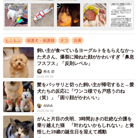
もふもふ
保護犬・保護猫
ネコ
兵庫
飼い主が食べているヨーグルトをもらえなかっ
た犬さん、爆裂に拗ねた顔がかわいすぎ「鼻息
フスフス」「反則レベル」
椎名 碧
2026.08.06
髪をバッサリと切った飼い主が帰宅すると→愛
犬たちの反応に「ワンコ様でも戸惑うのね
（笑）」「困り顔がかわいい」
ANNA
2026.08.06
がんと片目の失明、3時間おきの壮絶な介護を
乗り越えた猫 「叶わないかもしれない」と覚
悟した19歳の誕生日を迎えて感動