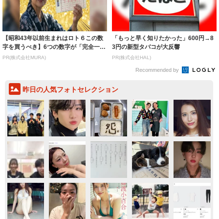
【昭和43年以前生まれはロト６この数
「もっと早く知りたかった」600円→8
字を買うべき】6つの数字が「完全一
3円の新型タバコが大反響
致」する方...
PR(株式会社MURA)
PR(株式会社HAL)
Recommended by
昨日の人気フォトセレクション