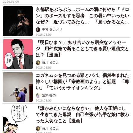
2026.08.06
京都駅をぶらぶら→ホームの隅に何やら「ドロ
ン」のポーズをする忍者 この暑い中いったい
なぜ？ 近づいてみたら… 「見つかるなんて
未熟」
中将 タカノリ
2026.08.06
「明日ひま？」 知り合いから唐突なメッセー
ジ 用件次第で断ることもできる賢い返信文と
は？【漫画】
海川 まこと
2026.08.06
コガネムシを見つめる猫とパパ、偶然生まれた
神々しい構図が「宗教画のよう」と話題 「尊
い」「ていうかライオンキング」
梨木 香奈
2026.08.06
「誰かみたいにならなきゃ」 他人を正解にし
て生きてきた母親 自己主張が苦手な娘に教わ
った大切なこと【漫画】
海川 まこと