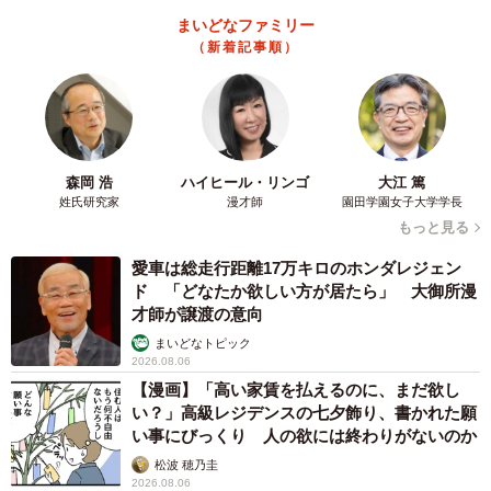
まいどなファミリー
（新着記事順）
森岡 浩
ハイヒール・リンゴ
大江 篤
姓氏研究家
漫才師
園田学園女子大学学長
もっと見る
愛車は総走行距離17万キロのホンダレジェン
ド 「どなたか欲しい方が居たら」 大御所漫
才師が譲渡の意向
まいどなトピック
2026.08.06
【漫画】「高い家賃を払えるのに、まだ欲し
い？」高級レジデンスの七夕飾り、書かれた願
い事にびっくり 人の欲には終わりがないのか
松波 穂乃圭
2026.08.06