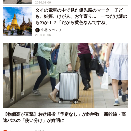
2026.08.06
タイの電車の中で見た優先席のマーク 子ど
も、妊娠、けが人、お年寄り… 一つだけ謎の
ものが！？「だから黄色なんですね」
中将 タカノリ
2026.08.06
【物価高が直撃】お盆帰省「予定なし」が約半数 新幹線・高
速バスの「使い分け」が鮮明に