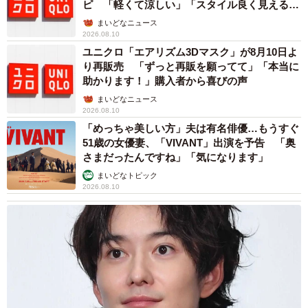
ピ 「軽くて涼しい」「スタイル良く見える」
の声
まいどなニュース
2026.08.10
ユニクロ「エアリズム3Dマスク」が8月10日よ
り再販売 「ずっと再販を願ってて」「本当に
助かります！」購入者から喜びの声
まいどなニュース
2026.08.10
「めっちゃ美しい方」夫は有名俳優…もうすぐ
51歳の女優妻、「VIVANT」出演を予告 「奥
さまだったんですね」「気になります」
まいどなトピック
2026.08.10
3/9
長径約14センチ、短径約9センチ。なかなかのサイズのヒクイドリの卵。
よく見ると模様があって、ざらっとした質感が分かりますね（画像提
供：東武動物公園）