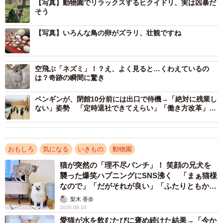
「ガルベスが生んだ卵、そんなところに行ってたのか」
【写真】動物園でリラックスするヒクイドリ、実は凶暴だ
そう
「食べるんですか？！育てるんですか？！」
「ヒクイドリの卵！熟す前の果物にしか見えませぬ」
【写真】いろんな鳥の卵がズラリ、壮観ですね
「この緑は保護色なのかしら？正体を聞いた後も果物にし
か見えない」
空飛ぶ「ネズミ」！？え、よく見ると…くわえているの
「果物に見えるようにして蛇に食われるのを避けたのか
は？奇跡の瞬間に驚き
な」
ペンギンが、閉館10分前には出口で待機→「絶対に残業し
ない」姿勢 「定時退社できてえらい」「働き方改革」と
このポストに寄せられたコメントを見ても、みなさん興味
羨む声が続出
津々のようです。この美しいヒクイドリの卵について、動
物繁殖学研究室の楠田哲士先生に詳細を伺ってみました。
おもしろ
気になる
いきもの
動物園
猫が突然の「理不尽パンチ」！ 笑顔の兄犬を
襲った爆笑ハプニングにSNS沸く 「まぁ猫様
なので」「だがそれが良い」「ふたりともかわ
いいね」
梨木 香奈
2026.08.10
愛猫が水を飲むたびに褒め続けた結果→「今か