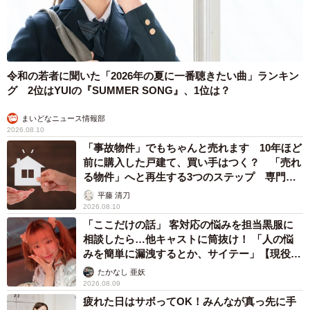
る東武動物公園にお願いして写真を見せていただきまし
た！
令和の若者に聞いた「2026年の夏に一番聴きたい曲」ランキン
グ 2位はYUIの『SUMMER SONG』、1位は？
まいどなニュース情報部
2026.08.10
「事故物件」でもちゃんと売れます 10年ほど
前に購入した戸建て、買い手はつく？ 「売れ
る物件」へと再生する3つのステップ 専門家
が解説
平藤 清刀
2026.08.10
「ここだけの話」 客対応の悩みを担当黒服に
相談したら…他キャストに筒抜け！ 「人の悩
みを簡単に漏洩するとか、サイテー」【現役キ
ャストに取材】
たかなし 亜妖
2026.08.09
疲れた日はサボってOK！みんなが真っ先に手