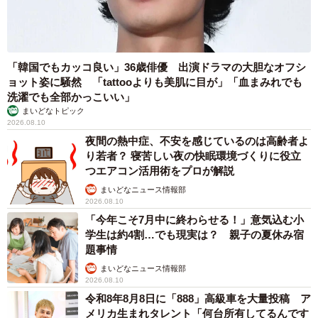
「韓国でもカッコ良い」36歳俳優 出演ドラマの大胆なオフシ
ョット姿に騒然 「tattooよりも美肌に目が」「血まみれでも
洗濯でも全部かっこいい」
まいどなトピック
2026.08.10
夜間の熱中症、不安を感じているのは高齢者よ
り若者？ 寝苦しい夜の快眠環境づくりに役立
つエアコン活用術をプロが解説
まいどなニュース情報部
2026.08.10
「今年こそ7月中に終わらせる！」意気込む小
学生は約4割…でも現実は？ 親子の夏休み宿
題事情
まいどなニュース情報部
2026.08.10
令和8年8月8日に「888」高級車を大量投稿 ア
メリカ生まれタレント「何台所有してるんです