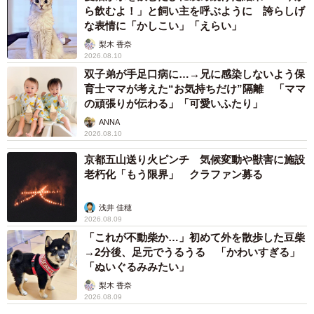
ら飲むよ！」と飼い主を呼ぶように 誇らしげ
な表情に「かしこい」「えらい」
梨木 香奈
2026.08.10
双子弟が手足口病に…→兄に感染しないよう保
育士ママが考えた“お気持ちだけ”隔離 「ママ
の頑張りが伝わる」「可愛いふたり」
ANNA
2026.08.10
京都五山送り火ピンチ 気候変動や獣害に施設
老朽化「もう限界」 クラファン募る
2/9
浅井 佳穂
2026.08.09
クーラーボックスに入ってやってきたら、もう完全に見た目がマンゴー
です。これは。危うく食べてしまいそう！（画像提供：動物繁殖学研究
「これが不動柴か…」初めて外を散歩した豆柴
室）
→2分後、足元でうるうる 「かわいすぎる」
「ぬいぐるみみたい」
想像以上にバラエティ豊かな卵たち
梨木 香奈
2026.08.09
ーー動物繁殖学研究室は、どんなことをされている研究室