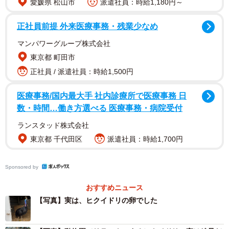
愛媛県 松山市
派遣社員：時給1,180円～
正社員前提 外来医療事務・残業少なめ
マンパワーグループ株式会社
東京都 町田市
美しいグリーンのツヤッとした果実らしき物体は、完熟前
正社員 / 派遣社員：時給1,500円
のマンゴーのよう。重さは665グラムで大きいなぁ、羨まし
いと思っていたら、実はこれ……。
医療事務/国内最大手 社内診療所で医療事務 日
数・時間…働き方選べる 医療事務・病院受付
「答えはヒクイドリの卵！ワケあって昨年からご相談して
ランスタッド株式会社
いました。エミュー卵もすごいですが、ヒクイドリ卵は初
東京都 千代田区
派遣社員：時給1,700円
めて見ました。美しい。生物の面白さですね。成鳥もスゴ
イので、ぜひ東武とかへGO」
Sponsored by
おすすめニュース
この美しいグリーン色の物体、なんとヒクイドリの卵なん
【写真】実は、ヒクイドリの卵でした
だそうです。