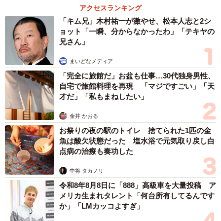
なんでしょう？
アクセスランキング
「キム兄」木村祐一が激やせ、松本人志と2シ
ョット「一瞬、分からなかったわ」「テキヤの
「岐阜大学の応用生物科学部にあり、
動物園などと一緒に
兄さん」
繁殖生理を調べています
。例えばライチョウやハシビロコ
ウなど絶滅危惧種の飼育下繁殖を推進するために研究して
まいどなメディア
います。メインは動物園の哺乳類ですが、鳥類も対象にし
「完全に旅館だ」お盆も仕事…30代独身男性、
自宅で旅館料理を再現 「マジですごい」「天
ています」
才だ」「私もまねしたい」
ーー動物園と連携しているため「東武動物公園」（埼玉県
金井 かおる
南埼玉郡）から卵が届いたんですね
お祭りの夜の駅のトイレ 捨てられた1匹の金
魚は酸欠状態だった 塩水浴で元気取り戻し白
点病の治療も奏功した
「ある博物館で2025年に卵をテーマにした企画展（当研究
室とのコラボ）が予定されていて、その中でヒクイドリの
中将 タカノリ
卵も展示できないかという相談があり、探していたんで
令和8年8月8日に「888」高級車を大量投稿 ア
す。私自身、さまざまな鳥類・爬虫類の卵殻標本をコレク
メリカ生まれタレント「何台所有してるんです
か」「LMカッコよすぎ」
ションしていまして、授業や博物館の企画展などに活用し