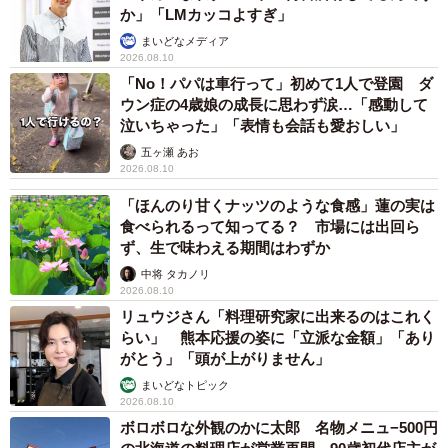
か」「LMカッコよすぎ」
まいどなメディア
2026.08.10
4/9
「No！パパは車行って」初めて1人で登園 ダ
ウン症の4歳娘の成長に思わず涙…「感動して
気になる殻の中ですが・・・意外と鶏卵と変わらぬルックス！それなの
に殻はグリーンってやっぱり自然って不思議です（画像提供：動物繁殖
泣いちゃった」「表情も会話も愛おしい」
学研究室）
五ヶ瀬 あお
2026.08.10
ーーほかにも面白い卵ってあるんですか？
「ほんのり甘くナッツのような食感」蓮の実は
食べられるって知ってる？ 市場には出回ら
「カンムリシギダチョウの卵も見た目が卵っぽくないんで
ず、生で味わえる期間はわずか
す。一見石のようで深緑色をしています。爬虫類であれば
中将 タカノリ
2026.08.10
ワニの卵とかも独特ですね。私たちは卵といえば鶏の卵の
リュウジさん「料理研究家に出来るのはこれく
色と形を思い浮かべますが、実は卵はさまざまなタイプが
らい」 熊本応援の姿に「立派な金額」「あり
あって面白いんですよ！ 鳥類の卵は色や模様が多様です
がとう」「頭が上がりません」
し、爬虫類は形がさまざまです」
まいどなトピック
2026.08.10
ボロボロな外観のかに太郎 名物メニュ−500円