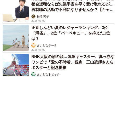
都合退職ならば失業手当を早く受け取れるが…
再就職の活動で不利になりませんか？【キャリ
アカウンセラーが解説】
長澤 芳子
2026.08.09
正直しんどい夏のレジャーランキング、3位
「帰省」、2位「バーベキュー」を抑えた1位
は？
7/9
まいどなデータ
2026.08.09
リラックス中のヒクイドリたちは、大人しそうに見えますが、実はめっ
NHK大阪の朝の顔…気象キャスター、真っ赤な
ちゃ凶暴です（画像提供：東武動物公園）
ワンピで「愛の不時着」観劇 三山凌輝さんら
ポスターと記念撮影
ヒクイドリは、頭から首にかけて目の覚めるような青と赤
まいどなトピック
のコントラストが印象的なルックスです！頭頂に大型で扁
2026.08.09
平な兜状の角質突起があったり、するどいかぎ爪を見る
と、なんだか現代に生きる恐竜のようにも見えてきます。
コメントでは「ヒクイドリの卵は食べられるの？」と関心
を持ってる人がいましたが、東武動物公園の担当者による