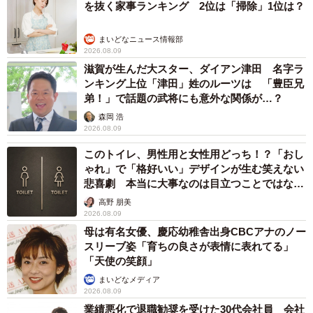
を抜く家事ランキング 2位は「掃除」1位は？
まいどなニュース情報部
2026.08.09
6/9
滋賀が生んだ大スター、ダイアン津田 名字ラ
ンキング上位「津田」姓のルーツは 「豊臣兄
ブルーの頭部がなんとも美しいヒクイドリ。地球上では2番目に重い鳥類
弟！」で話題の武将にも意外な関係が…？
で、東武動物公園の個体は全高約170cm、体重は60kg程度だそうで、な
かなかの迫力です（画像提供：東武動物公園）
森岡 浩
2026.08.09
このトイレ、男性用と女性用どっち！？「おし
ゃれ」で「格好いい」デザインが生む笑えない
悲喜劇 本当に大事なのは目立つことではな
く…
高野 朋美
2026.08.09
母は有名女優、慶応幼稚舎出身CBCアナのノー
スリーブ姿「育ちの良さが表情に表れてる」
「天使の笑顔」
まいどなメディア
2026.08.09
業績悪化で退職勧奨を受けた30代会社員 会社