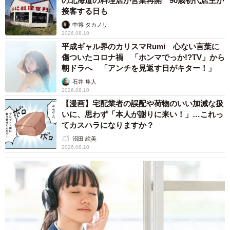
の北海道の料理店が営業再開 90歳初代店主が
接客する日も
中将 タカノリ
2026.08.10
平成ギャル界のカリスマRumi 心ない言葉に
傷ついたコロナ禍 「ホンマでっか!?TV」から
朝ドラへ 「アンチを見返す日がキター！」
石井 隼人
2026.08.10
【漫画】宅配業者の誤配や荷物のいい加減な扱
いに、思わず「本人が謝りに来い！」…これっ
5/9
てカスハラになりますか？
これ、ぜーーーんぶ鳥の卵！！！色や模様がさまざまです。手前の緑色
沼田 絵美
の卵なんて石みたいに見えますがカンムリシギダチョウのものだそう
2026.08.10
（画像提供：動物繁殖学研究室）
こうなると、マンゴーのような卵を産んだヒクイドリにも
興味津々。そこで楠田先生にご紹介いただき、飼育してい