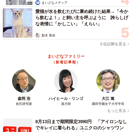
ています。今回、標本用に未受精卵をご提供いただけるこ
まいどなメディア
とになり嬉しいです」
愛猫が水を飲むたびに褒め続けた結果→「今か
ら飲むよ！」と飼い主を呼ぶように 誇らしげ
な表情に「かしこい」「えらい」
卵の生みの親は、世界最恐のヒクイドリ！
ーー先生もヒクイドリの卵をご覧になるのは初めてのよう
梨木 香奈
ですが……
６位以降を見る
まいどなファミリー
「実は日本では飼育されている動物園がとても少ないう
（新着記事順）
え、繁殖例はとても少ないので、見る機会があまりないん
だと思います。卵の殻はとてもかたく、表面はデコボコし
ていました。この卵は標本として活用させていただく予定
です」
森岡 浩
ハイヒール・リンゴ
大江 篤
姓氏研究家
漫才師
園田学園女子大学学長
もっと見る
8月13日まで期間限定3990円 「アイロンなし
でキレイに着られる」ユニクロのシャツワン