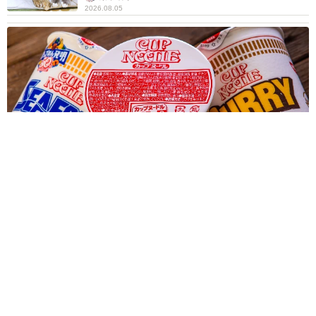
2026.08.05
「城本クリニック」を完全オマージュ 吉田沙保里がゴロゴロ
転がる日清カップヌードルCMが20万いいね→「本家」総院長
も体張って31万いいね
まいどなニュース調査部
2026.08.05
「うちの猫、背中たくましすぎないか？」父と
並んだ猫の後ろ姿にSNS騒然 「筋トレして
る？」「すごく丈夫そう」「ハーランドかと」