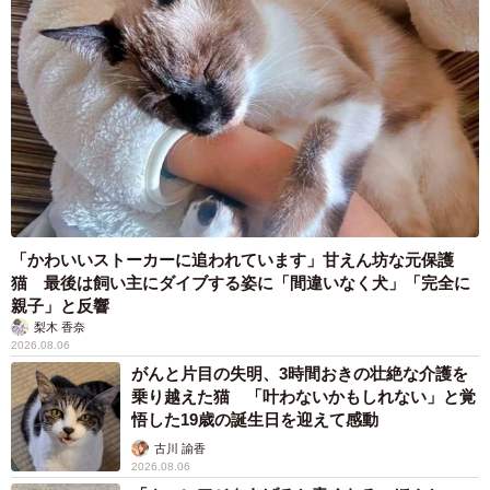
「かわいいストーカーに追われています」甘えん坊な元保護
猫 最後は飼い主にダイブする姿に「間違いなく犬」「完全に
親子」と反響
梨木 香奈
2026.08.06
がんと片目の失明、3時間おきの壮絶な介護を
乗り越えた猫 「叶わないかもしれない」と覚
悟した19歳の誕生日を迎えて感動
古川 諭香
2026.08.06