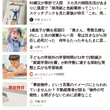
83歳父が骨折で入院 ３カ月の病院生活があま
りに退屈で「画用紙と色鉛筆持ってこい！」→
スケッチブックを見た家族が仰天「これ、売れ
ますよ…」
中将 タカノリ
2026.08.06
1歳息子が腕を亜脱臼 「奥さん、専業主婦な
のに」と夫の後輩から一言 母は泣きながら対
応し必死だった 何年もたった今もたまに思い
出し…
山岡 もと子
2026.08.06
子どもの学校外の学習時間が11年で2割減少
「家庭学習0分層」が約半数に達する深刻な実
態と広がる学習格差
まいどなニュース情報部
2026.08.06
「事故物件」という言葉のイメージにとらわれ
ていませんか？ 不動産業者が語る「物件の可
能性」を閉ざさないために必要なこと
平藤 清刀
2026.08.06