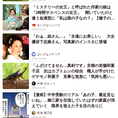
2026.08.06
「ミステリーの女王」と呼ばれた作家の娘は
「2時間サスペンスの女王」 聞いていたのと
違う血液型に「私は誰の子なの？」【徹子の部
屋】
まいどなニュース
2026.08.06
「わぁ…姐さん…」「永遠にお美しい」 大女
優岩下志麻さん、写真家のインスタに登場
まいどなメディア
2026.08.05
「ふざけてません…真剣です」京都の老舗和菓
子店 次はカブトムシの幼虫 職人が手がけた
ゲテモノ和菓子 見事な造形に「気持ち悪いく
らいリアル」
中将 タカノリ
2026.08.05
【漫画】中学受験のリアル「あの子、最近見な
いね」…御三家を目指していたはずの家庭が消
えていく 限界を迎えた子を目の当りに
松波 穂乃圭
2026.08.05