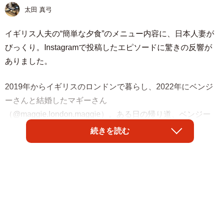
太田 真弓
イギリス人夫の“簡単な夕食”のメニュー内容に、日本人妻が
びっくり。Instagramで投稿したエピソードに驚きの反響が
ありました。
2019年からイギリスのロンドンで暮らし、2022年にベンジ
ーさんと結婚したマギーさん
（@maggie.london.maggie）。ある日の帰り道、ベンジー
さんから「夕食どうするの？何か作ろうか？」とメール
続きを読む
が。
この日、マギーさんは遅めのランチを食べていたため「今
日はいいかな」と返信したところ、「オッケー 僕も今日
はちょっと面倒な気分だから簡単なもので済ませるよ」と
ベンジーさん。