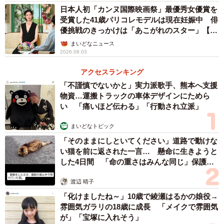
日本人初「カンヌ国際映画祭」最優秀女優賞を
受賞した41歳パリコレモデルは現在妊娠中 俳
お米は週4～5日の割合で食べています
優挑戦のきっかけは「あこがれのスター」【徹
――ベンジーさんは、いつのまにこんなに日本食好きに？
子の部屋】
まいどなニュース
2026.08.03
10年ちょっと前から徐々に…という感じだそうです。ロン
アクセスランキング
ドンの日本食チェーンやうどん屋さんで和食を知り、日本
「不謹慎でないかと」実力派歌手、熊本へ支援
を一人旅した時（2016年）は納豆やすき焼きに初挑戦し、
物資…運搬トラックの車体デザインにためら
い 「痛いほど伝わる」「行動され立派」
私と出会ってからも多くの日本食を食べ、今に至ります。
納豆や出汁など、外国の方が結構苦手とするものも最初か
まいどなトピック
ら美味しく味わったそうです。
「そのままにしといてください」道路で動けな
い猫を前に返された一言… 懸命に生きようと
――日本食がお口に合ったのですね。「何か作ろうか？」
した4日間 「命の重さはみんな同じ」保護団
体代表の訴え
と連絡をくれるのも素敵です。
渡辺 晴子
「化けましたね～」10歳で綾瀬はるかの娘役→
ご飯はよく作ってくれます、というか私よりよく料理しま
雰囲気ガラリの18歳に成長 「メイクで雰囲気
す。作るものもわりと凝っていたりします。料理（という
が」「宝塚に入れそう」