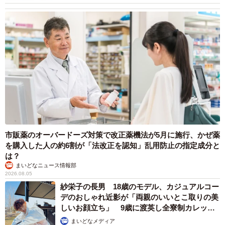
市販薬のオーバードーズ対策で改正薬機法が5月に施行、かぜ薬
を購入した人の約6割が「法改正を認知」乱用防止の指定成分と
は？
まいどなニュース情報部
2026.08.05
紗栄子の長男 18歳のモデル、カジュアルコー
デのおしゃれ近影が「両親のいいとこ取りの美
しいお顔立ち」 9歳に渡英し全寮制カレッジ
で学ぶ
まいどなメディア