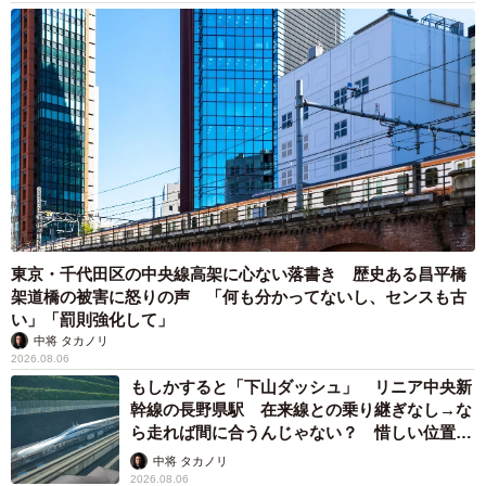
東京・千代田区の中央線高架に心ない落書き 歴史ある昌平橋
架道橋の被害に怒りの声 「何も分かってないし、センスも古
い」「罰則強化して」
中将 タカノリ
2026.08.06
もしかすると「下山ダッシュ」 リニア中央新
幹線の長野県駅 在来線との乗り継ぎなし→な
ら走れば間に合うんじゃない？ 惜しい位置関
係が反響
中将 タカノリ
2026.08.06