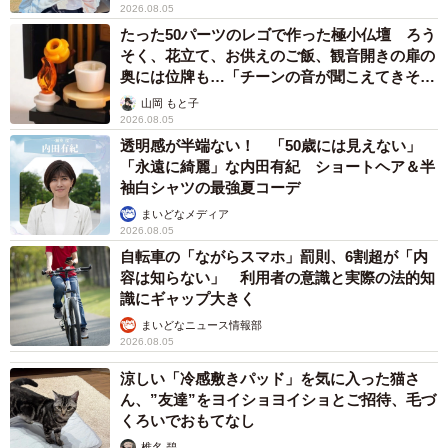
2026.08.05
たった50パーツのレゴで作った極小仏壇 ろう
そく、花立て、お供えのご飯、観音開きの扉の
奥には位牌も…「チーンの音が聞こえてきそ
う」
山岡 もと子
2026.08.05
透明感が半端ない！ 「50歳には見えない」
「永遠に綺麗」な内田有紀 ショートヘア＆半
袖白シャツの最強夏コーデ
まいどなメディア
2026.08.05
自転車の「ながらスマホ」罰則、6割超が「内
容は知らない」 利用者の意識と実際の法的知
識にギャップ大きく
まいどなニュース情報部
2026.08.05
涼しい「冷感敷きパッド」を気に入った猫さ
ん、”友達”をヨイショヨイショとご招待、毛づ
くろいでおもてなし
椎名 碧