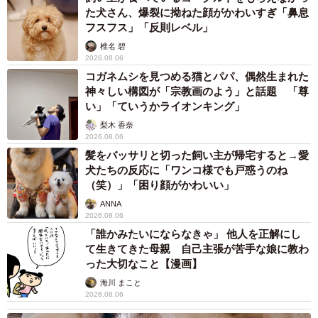
トヘアのTAROくんとの日々を絵日記にしてブログや
た犬さん、爆裂に拗ねた顔がかわいすぎ「鼻息
Instagramにて発信中。ほのぼのとしたイラストとお二人の
フスフス」「反則レベル」
やりとりにハマる読者が増えています。
椎名 碧
2026.08.06
コガネムシを見つめる猫とパパ、偶然生まれた
【マギーさん関連情報】
神々しい構図が「宗教画のよう」と話題 「尊
■ブログ「Maggieのロンドンゆるゆる暮らし」
い」「ていうかライオンキング」
https://maggie.blog.jp/
梨木 香奈
■Instagram
2026.08.06
髪をバッサリと切った飼い主が帰宅すると→愛
https://www.instagram.com/maggie.london.maggie/
犬たちの反応に「ワンコ様でも戸惑うのね
（笑）」「困り顔がかわいい」
ANNA
2026.08.06
「誰かみたいにならなきゃ」 他人を正解にし
て生きてきた母親 自己主張が苦手な娘に教わ
った大切なこと【漫画】
海川 まこと
2026.08.06