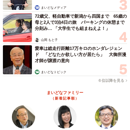
か家事全般）は2人でやるのが当然、という感覚がありがた
まいどなメディア
いです。
72歳父、軽自動車で新潟から四国まで 65歳の
母と2人で3泊4日の旅 パーキングの休憩まで
――他にお気に入りの日本食は？
分刻み… 「大学生でも組まねえよ！」
山岡 もと子
梅干し、角煮、漬物、お味噌汁やうどんも好きですね。そ
愛車は総走行距離17万キロのホンダレジェン
れと羊羹（あんこ）も喜びます。
ド 「どなたか欲しい方が居たら」 大御所漫
才師が譲渡の意向
まいどなトピック
６位以降を見る
まいどなファミリー
（新着記事順）