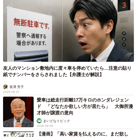
しれません。あとはパスタが2～3割くらい、残りはいろい
ろ。私が作るのは8割和食、ベンジーはパスタからイギリス
らしいローストディッシュ、メキシカンやギリシャ料理な
どいろいろ作ります。ジャンルに関わらずお米は週4～5日
の割合で食べていて、タイカレーやチリコンカルネ、リゾ
ットなど多国籍なお米料理も作ります。不思議とイギリス
料理はほとんど食べません笑。
友人のマンション敷地内に度々車を停めていたら…注意の貼り
――ちなみに、イギリス風に「簡単に済ませる」食事だと
紙でナンバーをさらされました【弁護士が解説】
どんな内容に？
長澤 芳子
2026.08.07
「Bits and Bobs」＝「残りもので済ます」という表現もあ
愛車は総走行距離17万キロのホンダレジェン
ド 「どなたか欲しい方が居たら」 大御所漫
る通り、前日や前々日の残っているものを食べたり、あと
才師が譲渡の意向
はオーブンやレンジで温められるレディミール（パスタや
まいどなトピック
カレー、パイなどいろいろあります）やピザなどでしょう
2026.08.06
か。人によってはフィッシュ&チップスやケバブなどをテイ
【漫画】「高い家賃を払えるのに、まだ欲し