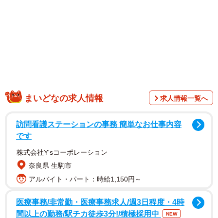
まいどなの求人情報
求人情報一覧へ
訪問看護ステーションの事務 簡単なお仕事内容
です
1/10
株式会社Y'sコーポレーション
『イギリス人の“簡単な夕食”』【3/6】（マギーさんInstagramより）
奈良県 生駒市
アルバイト・パート：時給1,150円～
医療事務/非常勤・医療事務求人/週3日程度・4時
間以上の勤務/駅チカ徒歩3分!/積極採用中
NEW