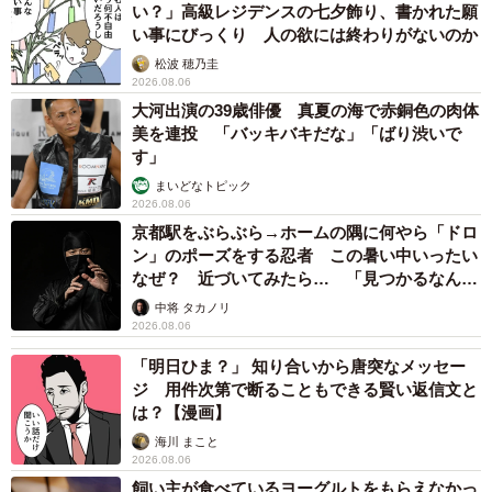
い？」高級レジデンスの七夕飾り、書かれた願
クアウェイしたりするのかなぁと。最初は「トーストか
い事にびっくり 人の欲には終わりがないのか
な？」と思いましたが、ベンジー曰く「トーストは朝に食
松波 穂乃圭
べるもの！」とのことでした笑。
2026.08.06
大河出演の39歳俳優 真夏の海で赤銅色の肉体
◇ ◇
美を連投 「バッキバキだな」「ばり渋いで
す」
まいどなトピック
「ベンジーは私と出会う以前から日本文化に興味があった
2026.08.06
ようです。流行りものというよりも伝統文化や慣習、考え
京都駅をぶらぶら→ホームの隅に何やら「ドロ
方に興味を持っています。黒澤明、是枝裕和の映画が好き
ン」のポーズをする忍者 この暑い中いったい
なぜ？ 近づいてみたら… 「見つかるなんて
です」とマギーさん。日本に興味があったベンジーさんが
未熟」
中将 タカノリ
マギーさんと出会えたのも運命的ですし、まさしく日本人
2026.08.06
そのものの「簡単なひとりご飯」を準備し、嬉しそうに食
「明日ひま？」 知り合いから唐突なメッセー
べている様子が伝わってきてほっこりしました。
ジ 用件次第で断ることもできる賢い返信文と
は？【漫画】
マギーさんは、日英夫婦のロンドン生活の様子や、文化の
海川 まこと
こと、日本との違い、一緒に暮らすブリティッシュショー
2026.08.06
飼い主が食べているヨーグルトをもらえなかっ