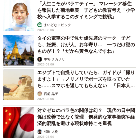
すっかり日本人化しているメニューに、マギーさんはキャ
「人生こそがバラエティー」 マレーシア移住
プションで思わず「イギリスの方ですよね？」とつっこま
を報告した菊地亜美 子どもの教育考え「小学
校へ入学するこのタイミングで挑戦」
ずにはいられず。
まいどなトピック
2026.08.06
イギリスでは夕食よりも昼食に重きを置く家庭も多く、夜
タイの電車の中で見た優先席のマーク 子ど
をディナーではなく、軽食ですませ、サパーやティーと呼
も、妊娠、けが人、お年寄り… 一つだけ謎の
ものが！？「だから黄色なんですね」
ぶことも。それが、まさかこんな日本食尽くしになると
中将 タカノリ
は！
2026.08.06
エジプトで自撮りしていたら、ガイドが「撮り
この投稿には、「旦那さま可愛い」「Σ(ﾟﾛﾟ;)最強のイギリ
ますよ！」→ノリノリでポーズを取っていた
ス人」「てっきり、紅茶とビスケットとかかなと！」「和
ら……スマホを返してもらえない 「日本人は
カモ代表かも」「私は6時間で3万円払った」
食って言葉通り和むのかなぁ。日本人外国人関係なく。調
宮前 晶子
2026.08.06
和、平和な和食」「外国人の方って納豆苦手な人多いのに
対立ゼロのバラ色の関係は幻？ 現代の日中関
凄いですね！」と、みなさんベンジーさんの食事内容に驚
係は改善ではなく管理 偶発的な軍事衝突や経
いた様子。
済的混乱を避ける現状維持こそ重視
和田 大樹
マギーさんにお話を聞きました。
2026.08.04