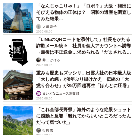
「なんじゃこりゃ！」「ロボ？」大阪・梅田に
そびえる物体の正体は？ 昭和の遺産を調査し
てみた結果…
太田 浩子
2026.08.06
「LINEのQRコードを添付して」社長をかたる
詐欺メール続々 社員を個人アカウントへ誘導
→最後は不正送金…求められる「だまされる前
提」の対策
井二 かける
2026.08.06
重みも歴史もズッシリ…出雲大社の日本最大級
「大しめ縄」が8年ぶり掛けかえ 伝統の「大
撚り合わせ」が28万回超再生「ほんとに圧巻」
まいどなニュース調査部
2026.08.06
「これ全部長野県」海外のような絶景ショット
に感動と反響「離れてからいいところだったん
だって気づいた」
行橋 友