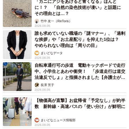
「カニにアジをあげると青くなる」ほんと
に！？ 「自然の染色技術が凄い」と話題に
その理由とは…？
竹中 友一（RinToris）
2026.08.06
誰も求めていない職場の「謎マナー」、「過剰
な挨拶」や「お土産配り」を抑えた1位は？
やめられない理由は「周りの目」
まいどなデータ
2026.08.06
自転車通行可の歩道 電動キックボードで走行
中、小学生とあわや衝突！ 「歩道走行は道交
法違反でしょ」と指摘されました【弁護士が解
説】
長澤 芳子
2026.08.06
【物価高が直撃】お盆帰省「予定なし」が約半
数 新幹線・高速バスの「使い分け」が鮮明に
まいどなニュース情報部
2026.08.06