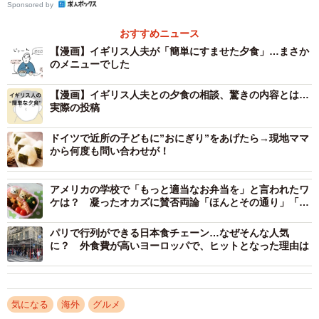
Sponsored by
おすすめニュース
【漫画】イギリス人夫が「簡単にすませた夕食」…まさか
のメニューでした
【漫画】イギリス人夫との夕食の相談、驚きの内容とは…
実際の投稿
ドイツで近所の子どもに”おにぎり”をあげたら→現地ママ
から何度も問い合わせが！
アメリカの学校で「もっと適当なお弁当を」と言われたワ
ケは？ 凝ったオカズに賛否両論「ほんとその通り」「好
きで作っている人も」
パリで行列ができる日本食チェーン…なぜそんな人気
に？ 外食費が高いヨーロッパで、ヒットとなった理由は
2/10
「出前一丁」はイギリスでは「Demae」の商品名で販売されているそ
う。『イギリス人の“簡単な夕食”』【3/6】（マギーさんInstagramより）
気になる
海外
グルメ