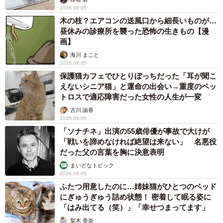
2026.08.05
木の枝？エアコンの送風口から細長いものが…
昼休みの診療所を襲った恐怖の生きもの【漫
画】
海川 まこと
2026.08.05
保護猫カフェでひとりぼっちだった「耳が聞こ
えないシニア猫」と運命の出会い→重度のペッ
トロスで適応障害だった女性の人生が一変
古川 諭香
2026.08.05
「ソナチネ」出演の55歳俳優が事故で大けが
「戦いを諦めなければ絶望は来ない」 名悪役
だった父の言葉を胸に決意表明
まいどなトピック
2026.08.05
ふたつ用意したのに…姉妹猫がひとつのベッド
にぎゅうぎゅう詰め状態！ 密着して眠る姿に
「はみ出てる（笑）」「幸せつまってます」
梨木 香奈