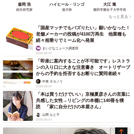
森岡 浩
ハイヒール・リンゴ
大江 篤
姓氏研究家
漫才師
園田学園女子大学学長
3/10
もっと見る
ベンジーさんにとって納豆は「ご馳走」なのだとか。『イギリス人の“簡
「国産マッチでもバズりたい」願いかなった！
単な夕食”』【6/6】（マギーさんInstagramより）
老舗メーカーの投稿が4100万再生 他業種も
続々相乗りでミーム化へ発展
――日本食はイギリス現地で購入を？
まいどなニュース調査部
2026.08.07
アジアンスーパーで買ったり、家族や友人がお土産で持っ
「即座に案内することが不可能です」レストラ
ンの入り口に大きな注意書き オートリザーブ
てきてくれたりです。醤油やみりんなどは普通のスーパー
からの予約を拒否するお断りに賛同者続々
でも買えます。値段はやはり日本に比べると割高ですが
中将 タカノリ
（お醤油の500mlボトル£4-5、七味£2、納豆3パック£2-3、
2026.08.07
マヨネーズ£5-6など※）、仕方ないですね。 ※1£＝約
「本は買うだけでいい」京極夏彦さんの言葉に
共感した女性→リビングの本棚に140冊を積
200円（2024年5月現在）
読 「家に自分だけの本屋さん」
山岡 もと子
――普段の食生活の料理ジャンルは？
2026.08.07
料理は半々でやっているので、和食が5割くらいになるかも