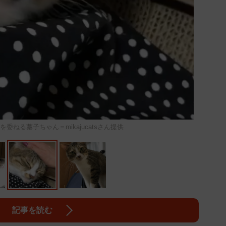
委ねる藁子ちゃん＝mikajucatsさん提供
記事を読む