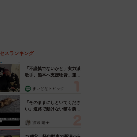
セスランキング
「不謹慎でないかと」実力派
歌手、熊本へ支援物資…運搬
トラックの車体デザインにた
めらい 「痛いほど伝わる」
まいどなトピック
「行動され立派」
「そのままにしといてくださ
い」道路で動けない猫を前に
返された一言… 懸命に生き
ようとした4日間 「命の重
渡辺 晴子
さはみんな同じ」保護団体代
表の訴え
72歳父、軽自動車で新潟から