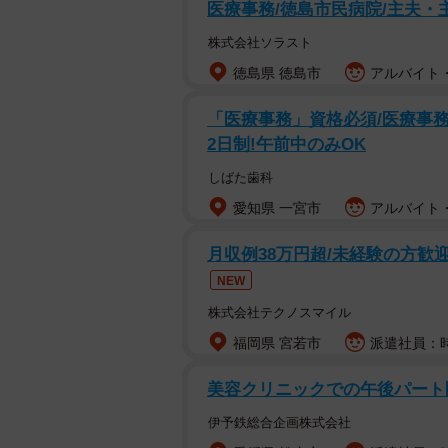
医療事務/徳島市民病院/主夫・
株式会社ソラスト
徳島県 徳島市
アルバイト・
「医療事務」資格必須/医療事務/
2日制!午前中のみOK
しばた歯科
愛知県 一宮市
アルバイト・
月収例38万円超/未経験の方歓迎、自
NEW
株式会社テクノスマイル
福岡県 宮若市
派遣社員：時給
美容クリニックでの午後パート
伊予鉄総合企画株式会社