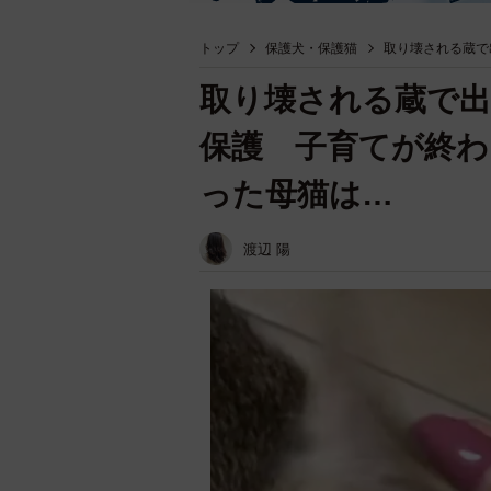
トップ
保護犬・保護猫
取り壊される蔵で
取り壊される蔵で出
保護 子育てが終
った母猫は…
渡辺 陽