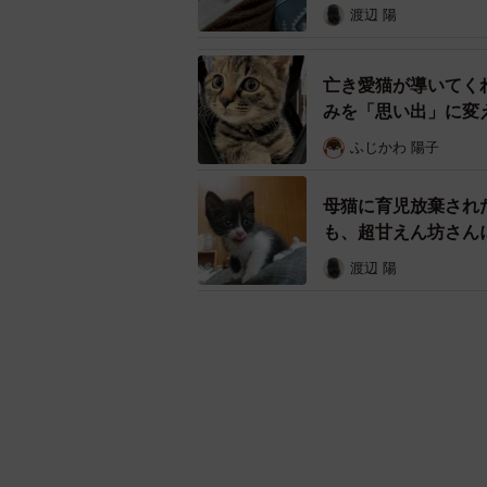
渡辺 陽
亡き愛猫が導いてく
みを「思い出」に変
ふじかわ 陽子
母猫に育児放棄され
も、超甘えん坊さん
渡辺 陽