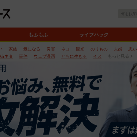
もふもふ
ライフハック
い
家族
気になる
災害
ネコ
観光
のりもの
夫婦
思い
街ネタ
事件
ウェブ漫画
ともに生きる
イヌ
もっと見る