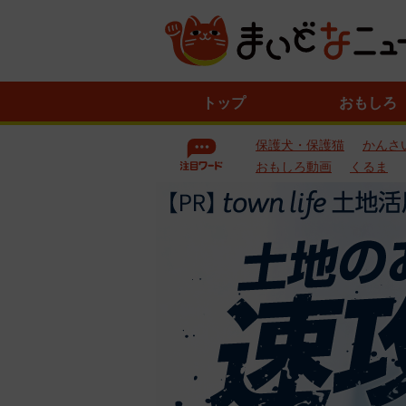
ニ
トップ
おもしろ
ュ
ー
保護犬・保護猫
かんさ
ス
一
おもしろ動画
くるま
覧