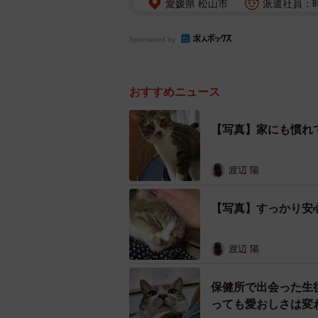
愛媛県 松山市
派遣社員：時
Sponsored by
おすすめニュース
【写真】家にも慣れ
渡辺 陽
【写真】すっかり安
渡辺 陽
保健所で出会った生
っても愛おしさは変