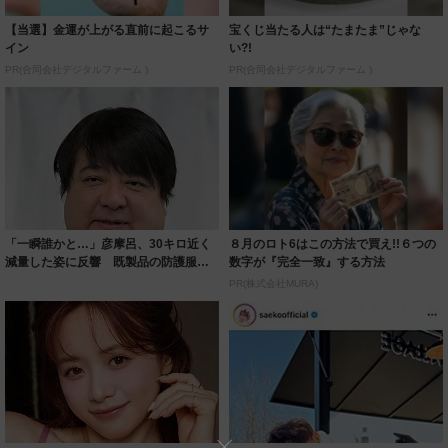
【当選】金運が上がる直前に起こるサ
宝くじ当たる人は“たまたま”じゃな
イン
い?!
PR(合同会社デジタルファーム )
PR(合同会社デジタルファーム )
「一瞬誰かと…」彦摩呂、30キロ近く
８月のロト6はこの方法で買え!!６つの
減量した姿に反響 既製品の防護服が
数字が『完全一致』する方法
着られると...
PR(株式会社MURA)