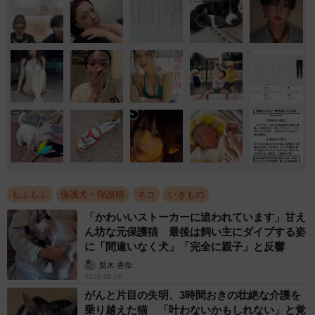
もふもふ
保護犬・保護猫
ネコ
いきもの
「かわいいストーカーに追われています」甘え
ん坊な元保護猫 最後は飼い主にダイブする姿
に「間違いなく犬」「完全に親子」と反響
梨木 香奈
2026.08.06
がんと片目の失明、3時間おきの壮絶な介護を
乗り越えた猫 「叶わないかもしれない」と覚