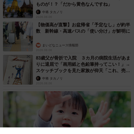
ものが！？「だから黄色なんですね」
中将 タカノリ
2026.08.06
【物価高が直撃】お盆帰省「予定なし」が約半
数 新幹線・高速バスの「使い分け」が鮮明に
まいどなニュース情報部
2026.08.06
83歳父が骨折で入院 ３カ月の病院生活があま
りに退屈で「画用紙と色鉛筆持ってこい！」→
スケッチブックを見た家族が仰天「これ、売れ
ますよ…」
中将 タカノリ
2026.08.06