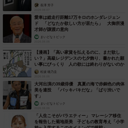
長澤 芳子
2026.08.07
愛車は総走行距離17万キロのホンダレジェン
ド 「どなたか欲しい方が居たら」 大御所漫
才師が譲渡の意向
まいどなトピック
2026.08.06
【漫画】「高い家賃を払えるのに、まだ欲し
い？」高級レジデンスの七夕飾り、書かれた願
い事にびっくり 人の欲には終わりがないのか
松波 穂乃圭
2026.08.06
大河出演の39歳俳優 真夏の海で赤銅色の肉体
美を連投 「バッキバキだな」「ばり渋いで
す」
まいどなトピック
2026.08.06
「人生こそがバラエティー」 マレーシア移住
を報告した菊地亜美 子どもの教育考え「小学
校へ入学するこのタイミングで挑戦」