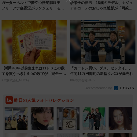
ガーターベルトで際立つ妖艶脚線美
紗栄子の長男 18歳のモデル、カジュ
フリーアナ森香澄がランジェリーモデ
アルコーデのおしゃれ近影が「両親の
ルに ｢PE...
いいとこ取...
【昭和43年以前生まれはロト６この数
『カートン買い、ダメ。ゼッタイ。』
字を買うべき】6つの数字が「完全一
年間11万円節約の新型タバコが爆売れ
致」する方...
PR(株式会社MURA)
PR(株式会社HAL)
Recommended by
昨日の人気フォトセレクション