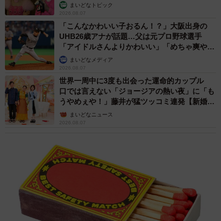
まいどなトピック
2026.08.07
「こんなかわいい子おるん！？」大阪出身の
UHB26歳アナが話題…父は元プロ野球選手
「アイドルさんよりかわいい」「めちゃ爽や
か」
まいどなメディア
2026.08.07
世界一周中に3度も出会った運命的カップル
口では言えない「ジョージアの熱い夜」に「も
うやめぇや！」藤井が猛ツッコミ連発【新婚さ
ん】
まいどなニュース
2026.08.07