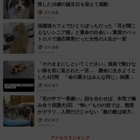
悟した19歳の誕生日を迎えて感動
古川 諭香
2026.08.06
保護猫カフェでひとりぼっちだった「耳が聞こ
えないシニア猫」と運命の出会い→重度のペッ
トロスで適応障害だった女性の人生が一変
古川 諭香
2026.08.05
「そのままにしといてください」道路で動けな
い猫を前に返された一言… 懸命に生きようと
した4日間 「命の重さはみんな同じ」保護団
体代表の訴え
渡辺 晴子
2026.08.05
「世の中で一番嫌い」顔を合わせば、本気で噛
み合う保護犬2匹 “怖い”ものの前では、態度
がガラリ…人間だけじゃない「敵の敵は味方」
渡辺 晴子
2026.08.04
アクセスランキング