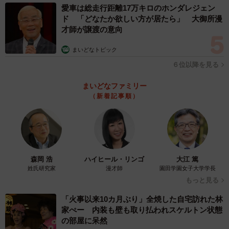
愛車は総走行距離17万キロのホンダレジェン
ド 「どなたか欲しい方が居たら」 大御所漫
才師が譲渡の意向
まいどなトピック
６位以降を見る
まいどなファミリー
（新着記事順）
森岡 浩
ハイヒール・リンゴ
大江 篤
姓氏研究家
漫才師
園田学園女子大学学長
もっと見る
「火事以来10カ月ぶり」全焼した自宅訪れた林
家ぺー 内装も壁も取り払われスケルトン状態
の部屋に呆然