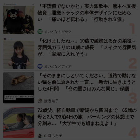
「不謹慎でないかと」実力派歌手、熊本へ支援
物資…運搬トラックの車体デザインにためら
い 「痛いほど伝わる」「行動され立派」
まいどなトピック
「化けましたね～」10歳で綾瀬はるかの娘役→
雰囲気ガラリの18歳に成長 「メイクで雰囲気
が」「宝塚に入れそう」
まいどなメディア
「そのままにしといてください」道路で動けな
い猫を前に返された一言… 懸命に生きようと
した4日間 「命の重さはみんな同じ」保護団
体代表の訴え
渡辺 晴子
72歳父、軽自動車で新潟から四国まで 65歳の
母と2人で3泊4日の旅 パーキングの休憩まで
分刻み… 「大学生でも組まねえよ！」
山岡 もと子