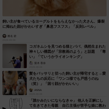
飼い主が食べているヨーグルトをもらえなかった犬さん、爆裂
に拗ねた顔がかわいすぎ「鼻息フスフス」「反則レベル」
椎名 碧
2026.08.06
コガネムシを見つめる猫とパパ、偶然生まれた
神々しい構図が「宗教画のよう」と話題 「尊
い」「ていうかライオンキング」
梨木 香奈
2026.08.06
髪をバッサリと切った飼い主が帰宅すると→愛
犬たちの反応に「ワンコ様でも戸惑うのね
（笑）」「困り顔がかわいい」
ANNA
2026.08.06
「誰かみたいにならなきゃ」 他人を正解にし
て生きてきた母親 自己主張が苦手な娘に教わ