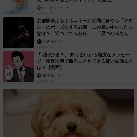
まいどなトピック
2026.08.06
京都駅をぶらぶら→ホームの隅に何やら「ドロ
ン」のポーズをする忍者 この暑い中いったい
なぜ？ 近づいてみたら… 「見つかるなんて
未熟」
中将 タカノリ
2026.08.06
「明日ひま？」 知り合いから唐突なメッセー
ジ 用件次第で断ることもできる賢い返信文と
は？【漫画】
海川 まこと
2026.08.06