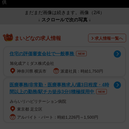
供
まだまだ画像は続きます。画像（2/4）
↓ スクロールで次の写真 ↓
まいどなの求人情報
求人情報一覧へ
住宅の評価審査会社で一般事務
NEW
旭化成アミダス株式会社
神奈川県 横浜市
派遣社員：時給1,750円
医療事務/非常勤・医療事務求人/週3日程度・4時
間以上の勤務/駅チカ徒歩3分!/積極採用中
NEW
みらいリハビリテーション病院
東京都 足立区
アルバイト・パート：時給1,226円～1,500円