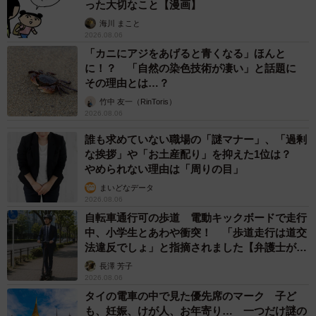
った大切なこと【漫画】
海川 まこと
2026.08.06
「カニにアジをあげると青くなる」ほんと
に！？ 「自然の染色技術が凄い」と話題に
その理由とは…？
竹中 友一（RinToris）
2026.08.06
誰も求めていない職場の「謎マナー」、「過剰
な挨拶」や「お土産配り」を抑えた1位は？
やめられない理由は「周りの目」
まいどなデータ
2026.08.06
自転車通行可の歩道 電動キックボードで走行
中、小学生とあわや衝突！ 「歩道走行は道交
法違反でしょ」と指摘されました【弁護士が解
説】
長澤 芳子
2026.08.06
タイの電車の中で見た優先席のマーク 子ど
も、妊娠、けが人、お年寄り… 一つだけ謎の