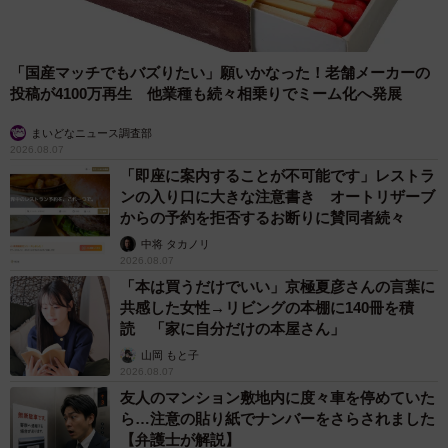
「国産マッチでもバズりたい」願いかなった！老舗メーカーの
投稿が4100万再生 他業種も続々相乗りでミーム化へ発展
まいどなニュース調査部
2026.08.07
「即座に案内することが不可能です」レストラ
ンの入り口に大きな注意書き オートリザーブ
からの予約を拒否するお断りに賛同者続々
中将 タカノリ
2026.08.07
「本は買うだけでいい」京極夏彦さんの言葉に
共感した女性→リビングの本棚に140冊を積
読 「家に自分だけの本屋さん」
山岡 もと子
2026.08.07
友人のマンション敷地内に度々車を停めていた
ら…注意の貼り紙でナンバーをさらされました
【弁護士が解説】