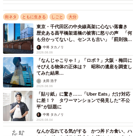
街ネタ
ともに生きる
しごと
大分
東京・千代田区の中央線高架に心ない落書き
歴史ある昌平橋架道橋の被害に怒りの声 「何
も分かってないし、センスも古い」「罰則強化
して」
中将 タカノリ
2026.08.06
「なんじゃこりゃ！」「ロボ？」大阪・梅田に
そびえる物体の正体は？ 昭和の遺産を調査し
てみた結果…
太田 浩子
2026.08.06
「貼り紙」に驚き……「Uber Eats」だけ対応
に差！？ タワーマンションで発見した“不公
平”が話題に
中将 タカノリ
2026.08.04
なんか忘れてる気がする かつ丼ドカ食い、ハ