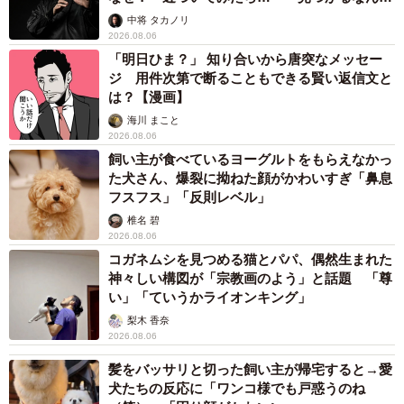
未熟」
中将 タカノリ
2026.08.06
「明日ひま？」 知り合いから唐突なメッセー
ジ 用件次第で断ることもできる賢い返信文と
は？【漫画】
海川 まこと
2026.08.06
飼い主が食べているヨーグルトをもらえなかっ
た犬さん、爆裂に拗ねた顔がかわいすぎ「鼻息
フスフス」「反則レベル」
椎名 碧
2026.08.06
コガネムシを見つめる猫とパパ、偶然生まれた
神々しい構図が「宗教画のよう」と話題 「尊
い」「ていうかライオンキング」
梨木 香奈
2026.08.06
髪をバッサリと切った飼い主が帰宅すると→愛
犬たちの反応に「ワンコ様でも戸惑うのね