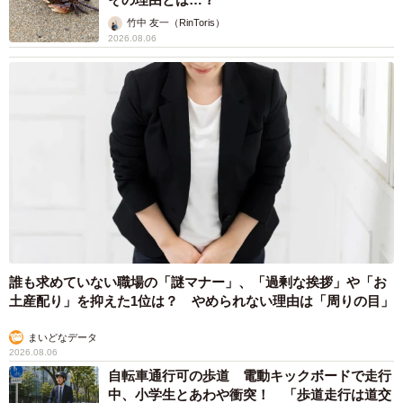
竹中 友一（RinToris）
2026.08.06
誰も求めていない職場の「謎マナー」、「過剰な挨拶」や「お
土産配り」を抑えた1位は？ やめられない理由は「周りの目」
まいどなデータ
2026.08.06
自転車通行可の歩道 電動キックボードで走行
中、小学生とあわや衝突！ 「歩道走行は道交