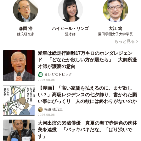
森岡 浩
ハイヒール・リンゴ
大江 篤
姓氏研究家
漫才師
園田学園女子大学学長
もっと見る
愛車は総走行距離17万キロのホンダレジェン
ド 「どなたか欲しい方が居たら」 大御所漫
才師が譲渡の意向
まいどなトピック
2026.08.06
【漫画】「高い家賃を払えるのに、まだ欲し
い？」高級レジデンスの七夕飾り、書かれた願
い事にびっくり 人の欲には終わりがないのか
松波 穂乃圭
2026.08.06
大河出演の39歳俳優 真夏の海で赤銅色の肉体
美を連投 「バッキバキだな」「ばり渋いで
す」