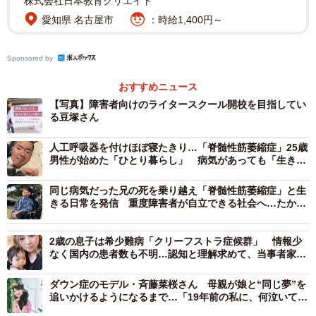
株式会社日本教育クリエイト
愛知県 名古屋市
：時給1,400円～
Sponsored by
おすすめニュース
【写真】障害者向けのライタースクール開校を目指してい
る豆塚さん
人工呼吸器を付けほぼ寝たきり…「脊髄性筋萎縮症」25歳
男性が始めた「ひとり暮らし」 病気があっても「生きた
いように生きる」挑戦
同じ病気だった兄の死を乗り越え「脊髄性筋萎縮症」と生
きる日常を発信 重度障害者が自立できる社会へ…たかや
さんの挑戦
2歳の息子は希少難病「クリーフストラ症候群」 情報少
なく国内の患者数も不明…認知と理解求めて、当事者家族
が“家族会”を立ち上げるまで
ダウン症のモデル・斉藤菜桜さん 母親が娘と“同じ夢”を
追いかけるようになるまで…「19年前の私に、何泣いてん
のよって言いたい」