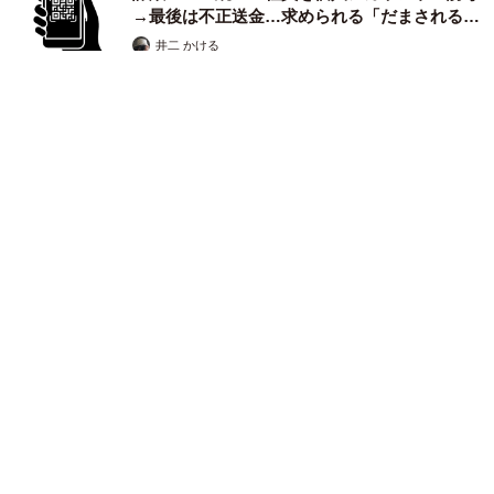
→最後は不正送金…求められる「だまされる前
提」の対策
井二 かける
2026.08.06
重みも歴史もズッシリ…出雲大社の日本最大級「大しめ縄」が8
年ぶり掛けかえ 伝統の「大撚り合わせ」が28万回超再生「ほ
んとに圧巻」
まいどなニュース調査部
2026.08.06
「これ全部長野県」海外のような絶景ショット