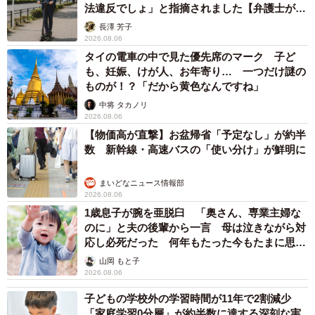
法違反でしょ」と指摘されました【弁護士が解
説】
長澤 芳子
2026.08.06
タイの電車の中で見た優先席のマーク 子ど
も、妊娠、けが人、お年寄り… 一つだけ謎の
ものが！？「だから黄色なんですね」
中将 タカノリ
2026.08.06
【物価高が直撃】お盆帰省「予定なし」が約半
数 新幹線・高速バスの「使い分け」が鮮明に
まいどなニュース情報部
2026.08.06
1歳息子が腕を亜脱臼 「奥さん、専業主婦な
のに」と夫の後輩から一言 母は泣きながら対
応し必死だった 何年もたった今もたまに思い
出し…
山岡 もと子
2026.08.06
子どもの学校外の学習時間が11年で2割減少
「家庭学習0分層」が約半数に達する深刻な実