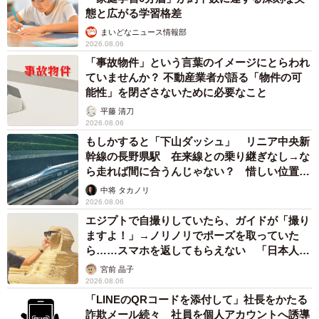
態と広がる学習格差
まいどなニュース情報部
2026.08.06
「事故物件」という言葉のイメージにとらわれ
ていませんか？ 不動産業者が語る「物件の可
能性」を閉ざさないために必要なこと
平藤 清刀
2026.08.06
もしかすると「下山ダッシュ」 リニア中央新
幹線の長野県駅 在来線との乗り継ぎなし→な
ら走れば間に合うんじゃない？ 惜しい位置関
係が反響
中将 タカノリ
2026.08.06
エジプトで自撮りしていたら、ガイドが「撮り
ますよ！」→ノリノリでポーズを取っていた
ら……スマホを返してもらえない 「日本人は
カモ代表かも」「私は6時間で3万円払った」
宮前 晶子
2026.08.06
「LINEのQRコードを添付して」社長をかたる
詐欺メール続々 社員を個人アカウントへ誘導