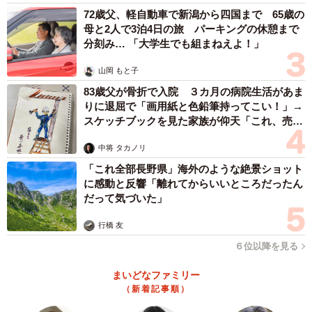
72歳父、軽自動車で新潟から四国まで 65歳の
母と2人で3泊4日の旅 パーキングの休憩まで
分刻み… 「大学生でも組まねえよ！」
山岡 もと子
83歳父が骨折で入院 ３カ月の病院生活があま
りに退屈で「画用紙と色鉛筆持ってこい！」→
スケッチブックを見た家族が仰天「これ、売れ
ますよ…」
中将 タカノリ
「これ全部長野県」海外のような絶景ショット
に感動と反響「離れてからいいところだったん
だって気づいた」
行橋 友
６位以降を見る
まいどなファミリー
（新着記事順）