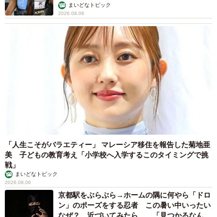
まいどなトピック
2026.08.06
「人生こそがバラエティー」 マレーシア移住を報告した菊地亜
美 子どもの教育考え「小学校へ入学するこのタイミングで挑
戦」
まいどなトピック
2026.08.06
京都駅をぶらぶら→ホームの隅に何やら「ドロ
ン」のポーズをする忍者 この暑い中いったい
なぜ？ 近づいてみたら… 「見つかるなんて