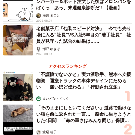
ンバーガー＆ポテト注文した後はメロンパンを
ぱくっ…あっ、来週健康診断だ！【漫画】
海川 まこと
2026.08.04
老舗菓子店「包装スピード対決」 今でも売り
場に入る“社長”VS入社5年目の”若手社員” 社
員が見守った試合の結果は……
瀬戸 ゆきほ
2026.08.04
アクセスランキング
「不謹慎でないかと」実力派歌手、熊本へ支援
物資…運搬トラックの車体デザインにためら
い 「痛いほど伝わる」「行動され立派」
まいどなトピック
「そのままにしといてください」道路で動けな
い猫を前に返された一言… 懸命に生きようと
した4日間 「命の重さはみんな同じ」保護団
体代表の訴え
渡辺 晴子