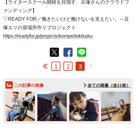
【ライタースクール開校を目指す、豆塚さんのクラウドフ
ァンディング】
▽READY FOR／働きたいけど働けないを支えたい。～豆
塚エリの居場所作りプロジェクト
https://readyfor.jp/projects/kompeitokikaku
1
2
3
この記事の画像
全ての画像（全11枚）
7