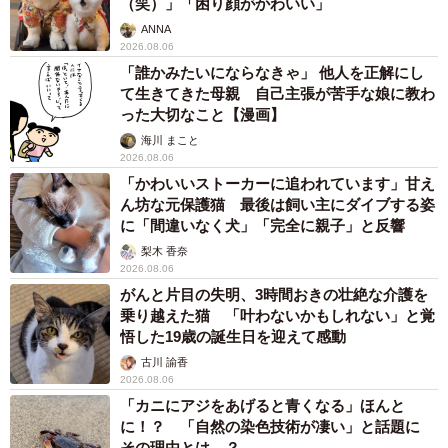
（笑）」「困り顔がかわいい」
ANNA
2026.08.06
「誰かみたいにならなきゃ」 他人を正解にし
て生きてきた母親 自己主張が苦手な娘に教わ
った大切なこと【漫画】
海川 まこと
2026.08.06
「かわいいストーカーに追われています」甘え
ん坊な元保護猫 最後は飼い主にダイブする姿
に「間違いなく犬」「完全に親子」と反響
梨木 香奈
2026.08.06
がんと片目の失明、3時間おきの壮絶な介護を
乗り越えた猫 「叶わないかもしれない」と覚
悟した19歳の誕生日を迎えて感動
古川 諭香
2026.08.06
「カニにアジをあげると青くなる」ほんと
に！？ 「自然の染色技術が凄い」と話題に
その理由とは…？