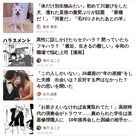
だったため、何度も食道が元の状態に戻ってしまい、同じ
「体だけ別生物みたい」初めて川遊びをした
手術を繰り返した。
犬、濡れた直後の激変ぶりが話題 「新種
だ！」「河童だ」「毛刈りされたあとの羊」
現在、菜桜さんの食道は動いていない。食道と胃の接続部
梨木 香奈
2026.08.09
分である胃の噴門部は通常のように閉じたり開いたりはせ
異性に話しかけたらセクハラ？ 黙っていたら
ず、開いたままの状態だ。
フキハラ？ 「最近、生きるの難しい」令和の
職場で悩む上司【漫画】
海川 まこと
2026.08.09
「この人しかいない」26歳差の“年の差婚”をし
た夫婦 出会いは？反対する声はなかった？
今の思いを聞いた
古川 諭香
2026.08.09
「お前さえいなければ金賞取れてた！」高校時
代の演奏会がトラウマ……責められた学生は楽
器修理職人に 10年後再会した因縁の相手から
思わぬ申し出【漫画】
海川 まこと
6/10
2026.08.09