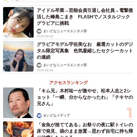
菜桜さんはミルクを飲めずに吐いてしまうため、生後3日目
アイドル卒業→芸能会員引退し会社員→電撃復
に静岡県立こども病院へ転院。そこでは、ダウン症の合併
活した峰島こまき FLASHでノスタルジック
グラビアに挑戦
症で食道が胃に繋がっていないことや心臓に異常があるこ
まいどなニュースエンタメ部
とが判明。胃ろうを作り、心臓の手術を受けることになっ
2026.08.09
た。
グラビアモデル宇佐美なお 厳選カットのデジ
タル限定写真集 色気凝縮したセクシーカット
「3日間、ミルクを飲まずに生きていたんですよ。すごく生
の連続
命力がある子なんだと思いました」
まいどなニュースエンタメ部
2026.08.09
だが、「この子は生きたいと思っている」という前向きな
アクセスランキング
考えはできなかった。娘がダウン症であるという事実は受
「キム兄」木村祐一が激やせ、松本人志と2シ
ョット「一瞬、分からなかったわ」「テキヤの
け入れがたく、激しい葛藤があった。
兄さん」
まいどなメディア
「金魚が捨ててある」お祭りの夜に駅トイレの
床で発見、袋のまま放置→思わず自宅に持ち帰