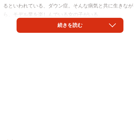
るといわれている、ダウン症。そんな病気と共に生きなが
ら、モデル業を楽しんでいる女の子がいる。
続きを読む
それが斉藤菜桜さん（19）。事業所で働きながらモデル活
動をする菜桜さんは、多くの人を笑顔にしている。