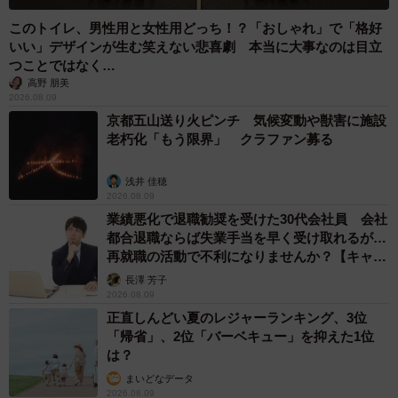
このトイレ、男性用と女性用どっち！？「おしゃれ」で「格好
いい」デザインが生む笑えない悲喜劇 本当に大事なのは目立
つことではなく…
高野 朋美
2026.08.09
京都五山送り火ピンチ 気候変動や獣害に施設
老朽化「もう限界」 クラファン募る
浅井 佳穂
2026.08.09
業績悪化で退職勧奨を受けた30代会社員 会社
都合退職ならば失業手当を早く受け取れるが…
再就職の活動で不利になりませんか？【キャリ
アカウンセラーが解説】
長澤 芳子
2026.08.09
正直しんどい夏のレジャーランキング、3位
「帰省」、2位「バーベキュー」を抑えた1位
は？
まいどなデータ
2026.08.09