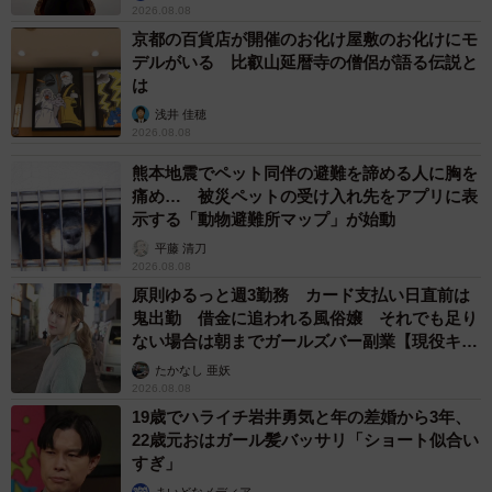
2026.08.08
京都の百貨店が開催のお化け屋敷のお化けにモ
デルがいる 比叡山延暦寺の僧侶が語る伝説と
は
浅井 佳穂
2026.08.08
熊本地震でペット同伴の避難を諦める人に胸を
痛め… 被災ペットの受け入れ先をアプリに表
示する「動物避難所マップ」が始動
平藤 清刀
2026.08.08
原則ゆるっと週3勤務 カード支払い日直前は
鬼出勤 借金に追われる風俗嬢 それでも足り
ない場合は朝までガールズバー副業【現役キャ
ストに取材】
たかなし 亜妖
2026.08.08
19歳でハライチ岩井勇気と年の差婚から3年、
22歳元おはガール髪バッサリ「ショート似合い
すぎ」
まいどなメディア