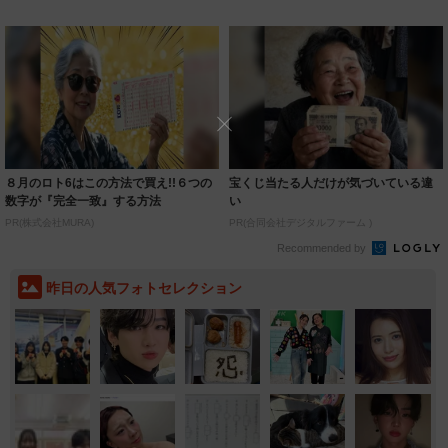
着られると...
いいとこ取...
８月のロト6はこの方法で買え!!６つの
宝くじ当たる人だけが気づいている違
数字が『完全一致』する方法
い
PR(株式会社MURA)
PR(合同会社デジタルファーム )
Recommended by
昨日の人気フォトセレクション