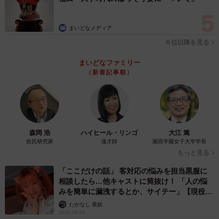
まいどなメディア
６位以降を見る
まいどなファミリー
（新着記事順）
森岡 浩
ハイヒール・リンゴ
大江 篤
姓氏研究家
漫才師
園田学園女子大学学長
もっと見る
「ここだけの話」 客対応の悩みを担当黒服に
相談したら…他キャストに筒抜け！ 「人の悩
みを簡単に漏洩するとか、サイテー」【現役キ
ャストに取材】
たかなし 亜妖
2026.08.09