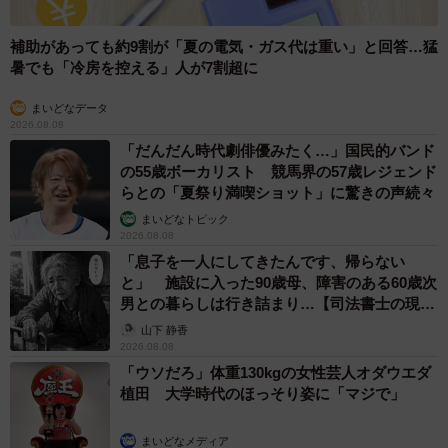
補助があっても約9割が「夏の電気・ガス代は重い」と回答…猛
暑でも「冷房を控える」人が7割超に
まいどなデータ
2026.08.08
「だんだん時代劇俳優みたく…」国民的バンド
の55歳ボーカリスト 競馬界の57歳レジェンド
らとの「夏祭り満喫ショット」に驚きの声続々
まいどなトピック
2026.08.08
「息子を一人にしてきたんです、帰らない
と」 施設に入った90歳母、障害のある60歳次
男との暮らしは行き詰まり…【司法書士の現場
から】
山下 静香
2026.08.08
「ウソだろ」体重130kgの女性芸人オダウエダ
植田 大学時代のほっそり姿に「マジで」
まいどなメディア