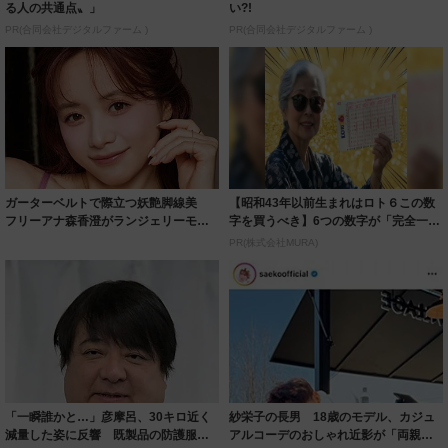
る人の共通点〟」
い?!
PR(合同会社デジタルファーム )
PR(合同会社デジタルファーム )
ガーターベルトで際立つ妖艶脚線美
【昭和43年以前生まれはロト６この数
フリーアナ森香澄がランジェリーモデ
字を買うべき】6つの数字が「完全一
ルに ｢PE...
致」する方...
PR(株式会社MURA)
「一瞬誰かと…」彦摩呂、30キロ近く
紗栄子の長男 18歳のモデル、カジュ
減量した姿に反響 既製品の防護服が
アルコーデのおしゃれ近影が「両親の