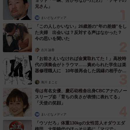
ョット「一瞬、分からなかったわ」「テキヤの
兄さん」
まいどなメディア
「この人しかいない」26歳差の“年の差婚”をし
た夫婦 出会いは？反対する声はなかった？
今の思いを聞いた
古川 諭香
「お前さえいなければ金賞取れてた！」高校時
代の演奏会がトラウマ……責められた学生は楽
器修理職人に 10年後再会した因縁の相手から
思わぬ申し出【漫画】
海川 まこと
母は有名女優、慶応幼稚舎出身CBCアナのノー
スリーブ姿「育ちの良さが表情に表れてる」
「天使の笑顔」
まいどなメディア
「ウソだろ」体重130kgの女性芸人オダウエダ
植田 大学時代のほっそり姿に「マジで」