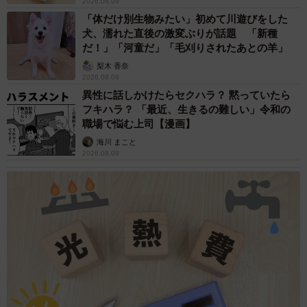
2026.08.09
「体だけ別生物みたい」初めて川遊びをした
犬、濡れた直後の激変ぶりが話題 「新種
だ！」「河童だ」「毛刈りされたあとの羊」
梨木 香奈
2026.08.09
異性に話しかけたらセクハラ？ 黙っていたら
フキハラ？ 「最近、生きるの難しい」令和の
職場で悩む上司【漫画】
海川 まこと
2026.08.09