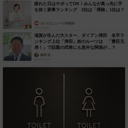
疲れた日はサボってOK！みんなが真っ先に手
を抜く家事ランキング 2位は「掃除」1位は？
まいどなニュース情報部
2026.08.09
滋賀が生んだ大スター、ダイアン津田 名字ラ
ンキング上位「津田」姓のルーツは 「豊臣兄
弟！」で話題の武将にも意外な関係が…？
森岡 浩
2026.08.09