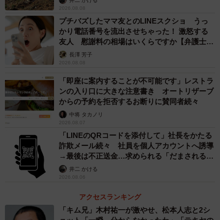
2026.08.08
プチバズしたママ友とのLINEスクショ うっ
かり電話番号を流出させちゃった！ 激怒する
友人 慰謝料の相場はいくらですか【弁護士が
解説】
長澤 芳子
2026.08.08
「即座に案内することが不可能です」レストラ
ンの入り口に大きな注意書き オートリザーブ
からの予約を拒否するお断りに賛同者続々
中将 タカノリ
2026.08.07
「LINEのQRコードを添付して」社長をかたる
詐欺メール続々 社員を個人アカウントへ誘導
→最後は不正送金…求められる「だまされる前
提」の対策
井二 かける
2026.08.06
アクセスランキング
「キム兄」木村祐一が激やせ、松本人志と2シ