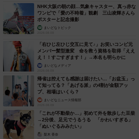
NHK大阪の朝の顔…気象キャスター、真っ赤な
ワンピで「愛の不時着」観劇 三山凌輝さんら
ポスターと記念撮影
まいどなトピック
2026.08.09
「右ひじ左ひじ交互に見て♪」お笑いコンビ元
メンバー髪型激変 命を救う資格を取得「ええ
え！！すごすぎます！」→本名も明らかに
まいどなメディア
2026.08.09
帰省は控えても感謝は届けたい…「お盆玉」っ
て知ってる？「あげる派」の4割が金額アッ
プ、相場はいくら？
まいどなニュース情報部
2026.08.09
「これが不動柴か…」初めて外を散歩した豆柴
→2分後、足元でうるうる 「かわいすぎる」
「ぬいぐるみみたい」
梨木 香奈