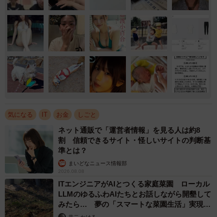
気になる
IT
お金
しごと
ネット通販で「運営者情報」を見る人は約8
割 信頼できるサイト・怪しいサイトの判断基
準とは？
まいどなニュース情報部
2026.08.08
ITエンジニアがAIとつくる家庭菜園 ローカル
LLMのゆるふわAIたちとお話しながら開墾して
みたら… 夢の「スマートな菜園生活」実現な
るか
井二 かける