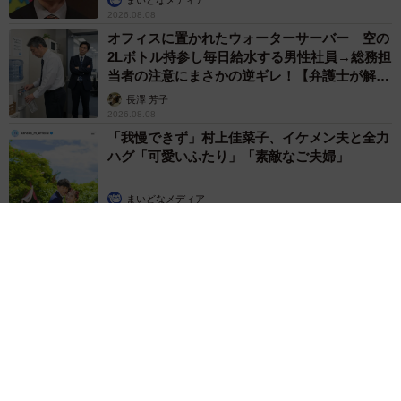
2026.08.08
オフィスに置かれたウォーターサーバー 空の
2Lボトル持参し毎日給水する男性社員→総務担
当者の注意にまさかの逆ギレ！【弁護士が解
説】
長澤 芳子
2026.08.08
「我慢できず」村上佳菜子、イケメン夫と全力
ハグ「可愛いふたり」「素敵なご夫婦」
まいどなメディア
2026.08.08