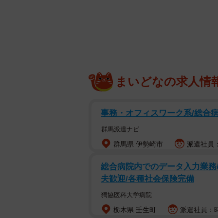
円」、中央値が「900万円」となっ
調査は、同社が運営する匿名相談サービ
を対象として、2023年10月にイン
まいどなの求人情
事務・オフィスワーク系/総合
群馬派遣ナビ
群馬県 伊勢崎市
派遣社員：時
総合病院内でのデータ入力業務/
夫歓迎/各種社会保険完備
獨協医科大学病院
栃木県 壬生町
派遣社員：時