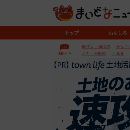
ニ
トップ
おもしろ
ュ
ー
保護犬・保護猫
かんさ
ス
一
おもしろ動画
くるま
覧