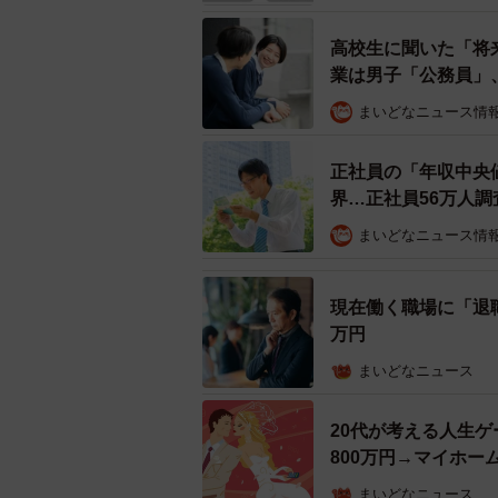
高校生に聞いた「将
業は男子「公務員」
まいどなニュース情
正社員の「年収中央
界…正社員56万人調
共働き時
まいどなニュース情
続けて、「共働きはした方がいい」と
ろ、「経済的なリスクが分散できる」
現在働く職場に「退職
万円
（67.4%）、「将来的に貯蓄の余裕
た。また、「共働きを想定する場合
まいどなニュース
ところ、平均額は「646.1万円」、
ます。
20代が考える人生ゲ
800万円→マイホー
まいどなニュース