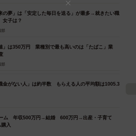
来の夢」は「安定した毎日を送る」が最多→就きたい職
、女子は？
報部
値」は350万円 業種別で最も高いのは「たばこ」業
3/7
査
に求める理由と年収（提供画像）
報部
答えた399人にその理由を複数回答可で聞いたとこ
（76.4%）が最も多く、次いで「世帯収入が増える」
金がない人」は約半数 もらえる人の平均額は1005.3
が出る」（65.7%）といった回答が上位に挙げられまし
にパートナーに求める理想の年収額」を答えてもらった
中央値が「560万円」、最頻値が「600万円」となってい
ーム 年収500万円→結婚 600万円→出産・子育て
ム購入