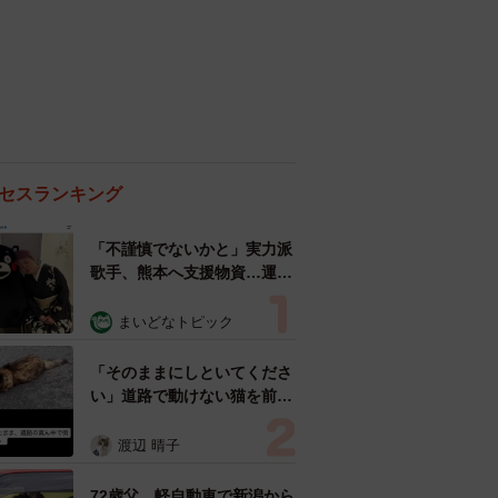
セスランキング
「不謹慎でないかと」実力派
歌手、熊本へ支援物資…運搬
トラックの車体デザインにた
めらい 「痛いほど伝わる」
まいどなトピック
「行動され立派」
「そのままにしといてくださ
い」道路で動けない猫を前に
返された一言… 懸命に生き
ようとした4日間 「命の重
渡辺 晴子
さはみんな同じ」保護団体代
表の訴え
72歳父、軽自動車で新潟から