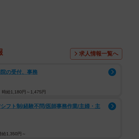
たそうです。
ス『JobQ Town（ジョブキュータウン）』の登録者
ターネットで実施されました。
報
求人情報一覧へ
病院の受付、事務
給1,180円～1,475円
シフト制/経験不問/医師事務作業/主婦・主
給1,350円～