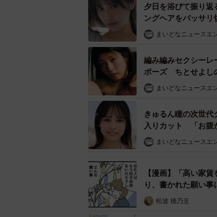
87.0%の人が「ある」（とてもある38
夕日を浴びて振り返
答。「経済的な不安がある」と答えた
ングヘアをバッサリ切
ろ、「教育費が十分に確保できない」
まいどなニュースエ
（45.8%）、「保育料や食費の高騰
編み編みセクシーレ
ポーズ ちとせよし
まいどなニュースエ
きゅるん瞳の次世代
入りカット 「お腹
まいどなニュースエ
【漫画】「高い家賃
り、書かれた願い事
松波 穂乃圭