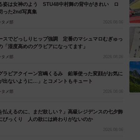
.4%・ある27.5%・どちらかといえばある21.1%）と回
る姿は女神のよう STU48中村舞の背中がきれい ロ
395人にその理由を複数回答で答えてもらったとこ
った2nd写真集
（52.4%）、「他の支出や返済で精一杯」
ンタメ部
2026.08.06
」（43.8%）といった回答が上位に並びました。
ースでどっしりヒップ強調 定番のマシュマロむぎゅっ
の「湿度高めのグラビアになってます」
ンタメ部
2026.08.06
グラビアクイーン宮嶋くるみ 鉛筆使った変顔がお気に
が出ないように…」とコメントもキュート
ンタメ部
2026.08.06
を払えるのに、まだ欲しい？」高級レジデンスの七夕飾
にびっくり 人の欲には終わりがないのか
2026.08.06