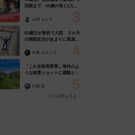
四国まで 65歳の母と2人で
3泊4日の旅 パーキングの休
憩まで分刻み… 「大学生で
山岡 もと子
も組まねえよ！」
83歳父が骨折で入院 ３カ月
の病院生活があまりに退屈で
「画用紙と色鉛筆持ってこ
い！」→スケッチブックを見
中将 タカノリ
た家族が仰天「これ、売れま
すよ…」
「これ全部長野県」海外のよ
うな絶景ショットに感動と反
響「離れてからいいところだ
ったんだって気づいた」
行橋 友
６位以降を見る