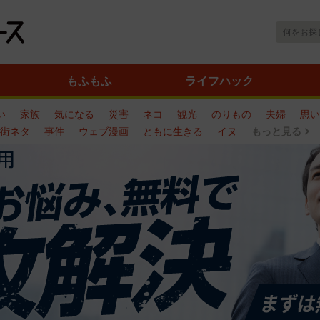
もふもふ
ライフハック
い
家族
気になる
災害
ネコ
観光
のりもの
夫婦
思い
街ネタ
事件
ウェブ漫画
ともに生きる
イヌ
もっと見る