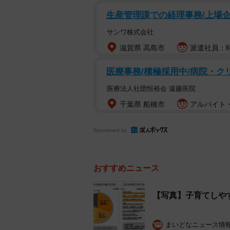
生産管理課での経理事務/上場企
サンワ株式会社
子持ち・
滋賀県 高島市
派遣社員：時給
調査によると、全体の71.8％が「将
医療事務/積極採用中/病院・ク
22.0%・どちらかといえば思う21.
医療法人社団恒裕会 遠藤医院
いいと思う」（とても思う37.9%・思
千葉県 船橋市
アルバイト・
います。
Sponsored by
おすすめニュース
【写真】子育てしや
まいどなニュース情