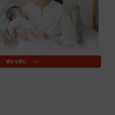
続きを読む
1/7
収の平均額は「1037.6万円」 ※画像はイメージです
orworks/stock.adobe.com）
査機関『Job総研』は、全国の20～30代の社会人男女
子化に関する意識調査」の結果を発表しました。調査による
年収の平均額は「855.2万円」、中央値が「600万
育てができる年収額については、平均額「1037.6万