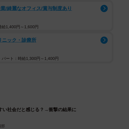
業/綺麗なオフィス/賞与制度あり
2/7
共働きの希望有無（提供画像）
1,400円～1,600円
来子どもが欲しいと思う」（とても思う28.4%・思う
リニック・診療所
4%）と回答。さらに、87.9%の人が「共働きはした方が
う22.7%・どちらかといえば思う27.3%）と回答して
パート：時給1,300円～1,400円
すい社会だと感じる？→衝撃の結果に
報部