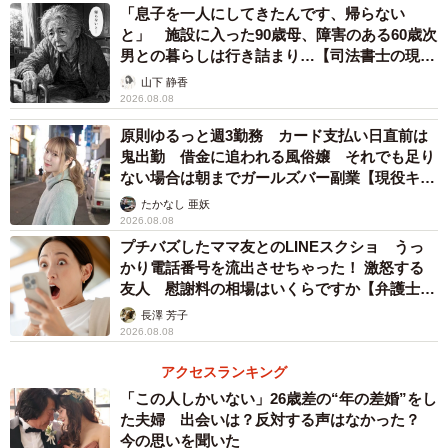
「息子を一人にしてきたんです、帰らない
と」 施設に入った90歳母、障害のある60歳次
男との暮らしは行き詰まり…【司法書士の現場
から】
山下 静香
2026.08.08
原則ゆるっと週3勤務 カード支払い日直前は
鬼出勤 借金に追われる風俗嬢 それでも足り
ない場合は朝までガールズバー副業【現役キャ
ストに取材】
たかなし 亜妖
2026.08.08
プチバズしたママ友とのLINEスクショ うっ
かり電話番号を流出させちゃった！ 激怒する
友人 慰謝料の相場はいくらですか【弁護士が
2/2
解説】
長澤 芳子
（ロリー/photo-ac.com）
2026.08.08
アクセスランキング
私立中学校の教育費はいくら必要？
「この人しかいない」26歳差の“年の差婚”をし
ーー私立中学校の学費はいくらくらい必要なのでしょう
た夫婦 出会いは？反対する声はなかった？
か？
今の思いを聞いた