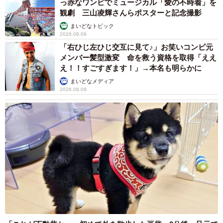
っ赤なワンピでミュージカル「愛の不時着」を
極端に少ないわけではないことが分かります。ただ安心し
観劇 三山凌輝さんらポスターと記念撮影
て通わせるためには、収支のバランスをしっかり考えるこ
まいどなトピック
2026.08.09
とが重要です。Aさんの収支を参考に考えてみましょう。
「右ひじ左ひじ交互に見て♪」お笑いコンビ元
メンバー髪型激変 命を救う資格を取得「ええ
【Aさんの場合】
え！！すごすぎます！」→本名も明らかに
まいどなメディア
2026.08.09
▽現在の教育費
・長男の学費 年間約130万円
・長男の塾代 年間約60万
・次男の学費 年間約40万円
・次男の塾代 年間約15万円
→合計：245万円
◇ ◇
▽収入