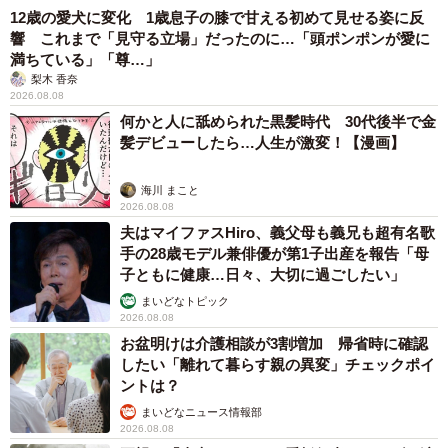
するさまざまな相談に応じてきた経験があり、実体験ベー
12歳の愛犬に変化 1歳息子の膝で甘える初めて見せる姿に反
スでの執筆が得意。主に保険、年金、資産運用など幅広く
響 これまで「見守る立場」だったのに…「頭ポンポンが愛に
執筆している。
満ちている」「尊…」
梨木 香奈
2026.08.08
何かと人に舐められた黒髪時代 30代後半で金
髪デビューしたら…人生が激変！【漫画】
海川 まこと
2026.08.08
夫はマイファスHiro、義父母も義兄も超有名歌
手の28歳モデル兼俳優が第1子出産を報告「母
子ともに健康…日々、大切に過ごしたい」
まいどなトピック
2026.08.08
お盆明けは介護相談が3割増加 帰省時に確認
したい「離れて暮らす親の異変」チェックポイ
ントは？
まいどなニュース情報部
2026.08.08