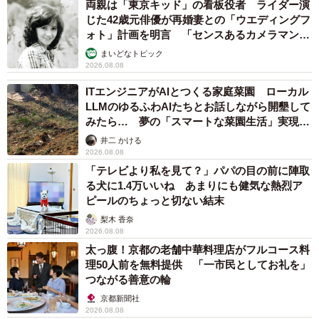
両親は「東京キッド」の看板役者 ライダー演
じた42歳元俳優が再婚妻との「ウエディングフ
ォト」計画を明言 「センスあるカメラマン求
む」
まいどなトピック
2026.08.08
ITエンジニアがAIとつくる家庭菜園 ローカル
LLMのゆるふわAIたちとお話しながら開墾して
みたら… 夢の「スマートな菜園生活」実現な
るか
井二 かける
2026.08.08
「テレビより私を見て？」パパの目の前に陣取
る犬に1.4万いいね あまりにも健気な熱烈ア
ピールのちょっと切ない結末
梨木 香奈
2026.08.08
太っ腹！京都の老舗中華料理店がフルコース料
理50人前を無料提供 「一市民としてお礼を」
つながる善意の輪
京都新聞社
2026.08.08