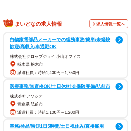
まいどなの求人情報
求人情報一覧へ
35歳会社員の夫と32歳パート勤務のAさんも、子どもを私
白物家電部品メーカーでの総務事務/簡単/未経験
立中学校に入学させたものの今後の学費に不安を抱える1人
歓迎/高収入/車通勤OK
です。FPの鳥居佳織さんに私立中学校にかかる教育費やラ
株式会社グロップジョイ 小山オフィス
イフプランの重要性を聞きました。
栃木県 栃木市
派遣社員：時給1,400円～1,750円
私立中に合格したが…公立中に転校せざるを得な
い状況に
医療事務/無資格OK/土日休/社会保険完備/弘前市
【Aさんの世帯詳細】
株式会社アソシオ
Aさん：32歳 パート勤務（年収120万）
青森県 弘前市
夫：35歳 会社員（年収600万）
派遣社員：時給1,100円～1,200円
子ども：長男 私立中学2年、次男 公立小学6年
事務/検品/時短1日5時間/土日祝休み/直接雇用
住宅：持ち家（ローン返済あり）