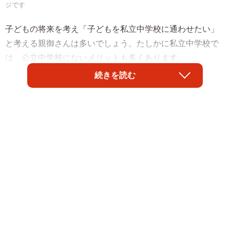
ジです
子どもの将来を考え「子どもを私立中学校に通わせたい」
と考える親御さんは多いでしょう。たしかに私立中学校で
は、公立中学校にないメリットも多くあります。
続きを読む
しかし、親子で頑張って私立中学校に入学したものの、学
費が支払えなくなるケースも少なくありません。しっかり
ライフプランを考えておかないと、入学後に後悔する可能
性もあるのです。