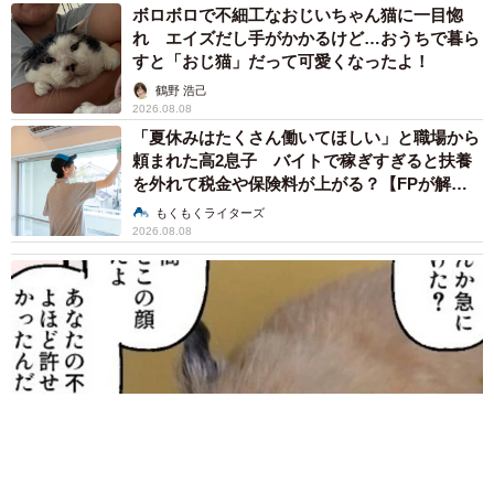
ボロボロで不細工なおじいちゃん猫に一目惚
れ エイズだし手がかかるけど…おうちで暮ら
すと「おじ猫」だって可愛くなったよ！
鶴野 浩己
2026.08.08
「夏休みはたくさん働いてほしい」と職場から
頼まれた高2息子 バイトで稼ぎすぎると扶養
を外れて税金や保険料が上がる？【FPが解
説】
もくもくライターズ
2026.08.08