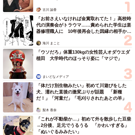
古川 諭香
文部科学省「2021（令和3）年度子供の学習費調査」によ
「お前さえいなければ金賞取れてた！」高校時
ると、私立中学校の学費は以下のようになっています。
代の演奏会がトラウマ……責められた学生は楽
器修理職人に 10年後再会した因縁の相手から
・中学1年生：約180万円
思わぬ申し出【漫画】
海川 まこと
・中学2年生：約122万円
「ウソだろ」体重130kgの女性芸人オダウエダ
・中学3年生：約128万円
植田 大学時代のほっそり姿に「マジで」
・私立中学校3年間：約430万
まいどなメディア
また、私立中学生の補助学習費は、平均約26.2万円となっ
「体だけ別生物みたい」初めて川遊びをした
ており、内訳の平均額は以下の通りです。
犬、濡れた直後の激変ぶりが話題 「新種
だ！」「河童だ」「毛刈りされたあとの羊」
・家庭内学習費：約4万円
梨木 香奈
・通信教育・家庭教師費：約3.7万円
「これが不動柴か…」初めて外を散歩した豆柴
・学習塾費：約17.5万円
→2分後、足元でうるうる 「かわいすぎる」
※補助学習費用0円世帯も含む。
「ぬいぐるみみたい」