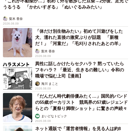
「これが不動柴か…」初めて外を散歩した豆柴→2分後、足元で
・手取り年収約554万円（額面年収720万円）
うるうる 「かわいすぎる」「ぬいぐるみみたい」
・児童手当 年間24万円
▽主な支出
梨木 香奈
2026.08.09
・固定費 年間約150万円
「体だけ別生物みたい」初めて川遊びをした
・生活費 年間約130万円
犬、濡れた直後の激変ぶりが話題 「新種
・レジャー代 年間約40万円
だ！」「河童だ」「毛刈りされたあとの羊」
・雑費 年間約40万円
梨木 香奈
2026.08.09
→収入から主な支出を引いた、教育費に充てられる金額：
異性に話しかけたらセクハラ？ 黙っていたら
218万円
フキハラ？ 「最近、生きるの難しい」令和の
職場で悩む上司【漫画】
◇ ◇
海川 まこと
2026.08.09
「だんだん時代劇俳優みたく…」国民的バンド
Aさんの現在の収支では、このまま私立中学校と塾に通わせ
の55歳ボーカリスト 競馬界の57歳レジェンド
ていると毎年約30万円の赤字です。赤字を防ぐためには、
らとの「夏祭り満喫ショット」に驚きの声続々
収入を増やすか支出を減らす必要がありますね。
まいどなトピック
2026.08.08
ネット通販で「運営者情報」を見る人は約8
収入を増やす場合は、現在扶養内で働いているAさんの働き