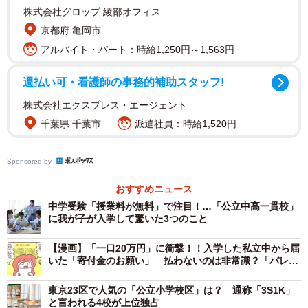
株式会社グロップ 綾部オフィス
貯蓄：50万
京都府 亀岡市
【Aさんの相談内容】
アルバイト・パート：時給1,250円～1,563円
週払い可・看護師の事務的補助スタッフ!
長男の友人が中高一貫の私立中学校を受験すると聞き、長
男も友人と同じ学校の受験を決意しました。中学受験のた
株式会社エクスプレス・エージェント
めに塾に通いだしたのが小学6年の5月。塾代は130万ほど
千葉県 千葉市
派遣社員：時給1,520円
かかりましたが、長男は希望校に無事合格できました。
Sponsored by
中高一貫校に入学すれば塾は必要ないと聞いていたので、
おすすめニュース
今後は学費だけ考えればいいと思っていました。しかし、
中学受験「授業料が無料」で注目！…「公立中高一貫校」
中学2年になったころ、長男は授業についていけなくなって
に我が子が入学して驚いた3つのこと
しまったため、英語塾と個別指導塾に通わせることにしま
【漫画】「一口20万円」に衝撃！！入学した私立中から届
した。
いた「寄付金のお願い」 払わないのは非常識？「バレた
ら…裏で噂されるかな？」
私立中入学後も、月約8万円の学費はパート代で払っていま
東京23区で人気の「公立小学校区」は？ 通称「3S1K」
と言われる4校が上位独占