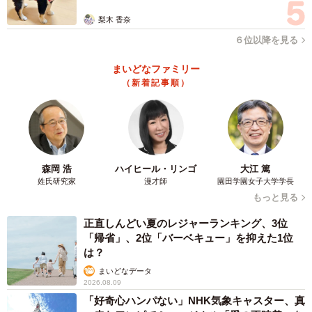
学習塾の金額分布を見ると0円世帯が46.1％いますが、学習
梨木 香奈
塾を利用している世帯だけを見ると、40万円以上支払って
６位以降を見る
いる世帯が15.6％と最も高くなっています。
まいどなファミリー
（新着記事順）
私立で塾にも通わせると想定した場合、年間約150万円～
200万円かかると想定しておきましょう。
教育費は現在の収入を考えて計画的に
森岡 浩
ハイヒール・リンゴ
大江 篤
ーー年収720万の世帯では私立の中高一貫校に行かせられな
姓氏研究家
漫才師
園田学園女子大学学長
いのでしょうか？
もっと見る
正直しんどい夏のレジャーランキング、3位
令和3年（2021年）度におこなわれた調査（文部科学省
「帰省」、2位「バーベキュー」を抑えた1位
「子供の学習費調査」）によると、年収600万円から799万
は？
円の世帯の子どもが私立中学に通っている割合は15.4％で
まいどなデータ
2026.08.09
す。ちなみに年収800万円世帯が16.8％、1000万円世帯が
「好奇心ハンパない」NHK気象キャスター、真
17.7％、1200万円世帯が40.1％という分布から考えても、