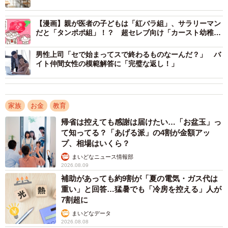
したが、塾代の約5万円は生活費から捻出していました。夫
の毎月の手取りは38万円ほど。ローンや固定費、教育費を
【漫画】親が医者の子どもは「紅バラ組」、サラリーマン
支払うと赤字になる月が増えていき、貯金を切り崩すよう
だと「タンポポ組」！？ 超セレブ向け「カースト幼稚
園」に入ってしまって大後悔
になりました。
男性上司「セで始まってスで終わるものなーんだ？」 バ
イト仲間女性の模範解答に「完璧な返し！」
その結果、今では貯金も底をつき毎月の学費や塾代を払っ
ていくことが困難になりました。
家族
お金
教育
次男も小学5年生になり、これから中学進学に向けてお金が
帰省は控えても感謝は届けたい…「お盆玉」っ
必要になってきます。公立校だとしても、今より出費が増
て知ってる？「あげる派」の4割が金額アッ
えるのは明らかです。このままでは長男は公立中学に転校
プ、相場はいくら？
させなければならない状況です。
まいどなニュース情報部
2026.08.09
補助があっても約9割が「夏の電気・ガス代は
安易な考えで中高一貫校に入学させた結果、教育費による
重い」と回答…猛暑でも「冷房を控える」人が
家計破綻を起こしてしまいました。普通のサラリーマン家
7割超に
庭が子どもを私立中学に通わせたこと自体、間違いだった
まいどなデータ
のでしょうか。
2026.08.08