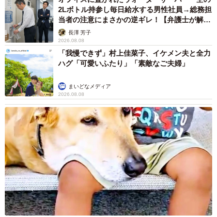
収支を確認することで、理想の未来に近づくためのお金の
2Lボトル持参し毎日給水する男性社員→総務担
使い方や働き方をよりイメージしやすくなるでしょう。
当者の注意にまさかの逆ギレ！【弁護士が解
説】
長澤 芳子
2026.08.08
現在の収支バランスが不安だったり、どうしたら良いかわ
「我慢できず」村上佳菜子、イケメン夫と全力
からなかったりする場合は、FPと一緒に具体的なライフプ
ハグ「可愛いふたり」「素敵なご夫婦」
ランを作成してみましょう。
まいどなメディア
2026.08.08
中学受験は周りの意見や思い付きで決めずに、本当にその
学校に行きたいのか、今の生活で無理なく通えるのかをし
っかり考えて判断することが大切です。
◆鳥居佳織（とりいかおり）／2級ファイナンシャル・プラ
ンニング技能士
大手生命保険会社にて8年間勤務。保険コンサルティングで
は個人、法人、問わず生命保険や損害保険を幅広く販売。
金融ジャンルの専業ライターとして活動中。金融全般に関