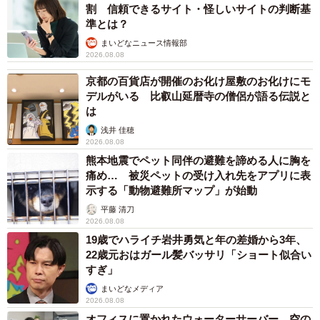
割 信頼できるサイト・怪しいサイトの判断基
方を変えるのが現実的です。現在はパート勤務で手取り月
準とは？
収8万（額面10万円）を得ていますが、手取り月収を11万
まいどなニュース情報部
2026.08.08
円（額面14万円）になるまで勤務を増やすことが可能なら
ば、夫の扶養から外れて所得税は増えるものの、年間約36
京都の百貨店が開催のお化け屋敷のお化けにモ
デルがいる 比叡山延暦寺の僧侶が語る伝説と
万円のプラスになります。
は
浅井 佳穂
ーー収入増が見込めない世帯の場合はどうしたらいいでし
2026.08.08
ょうか？
熊本地震でペット同伴の避難を諦める人に胸を
痛め… 被災ペットの受け入れ先をアプリに表
示する「動物避難所マップ」が始動
すでに夫婦共働きの家庭であれば、支出を見直す方法があ
平藤 清刀
ります。Aさんの世帯で考えると、レジャー費や用途が曖昧
2026.08.08
な雑費を削ることもできますね。他にも、固定費を見直す
19歳でハライチ岩井勇気と年の差婚から3年、
ことで支出を削減することが可能です。
22歳元おはガール髪バッサリ「ショート似合い
すぎ」
ご兄弟がいる家庭の場合、下の子の学費も考えなければい
まいどなメディア
2026.08.08
けないので早めに行動することをおすすめします。現在の
オフィスに置かれたウォーターサーバー 空の