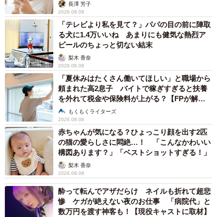
解説】
長澤 芳子
2026.08.08
「テレビより私を見て？」パパの目の前に陣取
る犬に1.4万いいね あまりにも健気な熱烈ア
ピールのちょっと切ない結末
5/7
梨木 香奈
2026.08.08
いつも一緒にいたい人には遺骨カプセルペンダント（画像提供：ハピネ
「夏休みはたくさん働いてほしい」と職場から
ス）
頼まれた高2息子 バイトで稼ぎすぎると扶養
を外れて税金や保険料が上がる？【FPが解
骨壺は持ち帰ることもできるが、ハピネスと提携する共同
説】
もくもくライターズ
墓地に埋葬することもできるそうで、人の葬儀と変わらな
2026.08.08
い手厚さを感じた。飼い主にとっては、まさに家族を亡く
赤ちゃんが気になる？ひょっこり顔を出す2匹
の猫の愛らしさに悶絶…！ 「こんなかわいい
したわけで、火葬にあたるスタッフも常に厳粛な気持ちで
構図あります？」「ベストショットすぎる！」
遺族と接するよう心がけているという。
梨木 香奈
2026.08.08
ヘアメイクを辞めてアルバイトから代表取締役へ
酔って転んでアザだらけ ネイルも折れて超悲
大抜擢 ペット葬儀は自ら志願
惨 ケガが絶えない夜のお仕事 「病院代」と
数万円を渡す神客も！【現役キャストに取材】
このようなペット葬儀の事業を率いる森山さんは、もとも