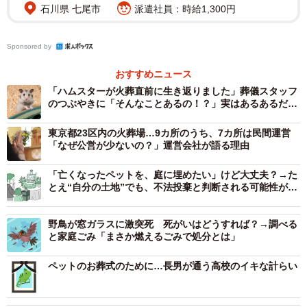
石川県 七尾市
派遣社員：時給1,300円
は繊細な火力調整ができる火葬炉を自社開発し、魚類の火
葬も可能だという。技術的にはメダカやチンアナゴの火葬
Sponsored by
もでき、しかも拾骨もできるそうだ。
おすすめニュース
自社開発した火葬炉の特徴は、繊細な火力調整ができるほ
「ハムスターが火葬直前に生き返りました」葬儀スタッフ
のつぶやきに「そんなことあるの！？」実はあるあるだっ
かにも、煙をらせん状の通路に通して、火葬炉の上に設け
た…ってマジ？
たスペースへ導き、煙に含まれる有害物質を火力で処理す
東京都23区内の火葬場…9カ所のうち、7カ所は民間運営
る。こうすることで、煙や有害物質を外へ出さない仕組み
「なぜ公営が少ないの？」運営会社が語る理由
になっているとか。
「亡くなったペットを、庭に埋めたい」けど大丈夫？→た
とえ“自分の土地”でも、不法投棄と判断される可能性が…
「ご近所へ迷惑をおかけしない仕様になっています」
【弁護士が解説】
野鳥が窓ガラスに激突死 死がいはどうすれば？→調べる
ちなみに、火葬炉の燃料は灯油だそうだ。
と家庭ごみ「まさか燃えるごみで処分とは」
ペットのお葬式のために…長男が通う高校のイキな計らい