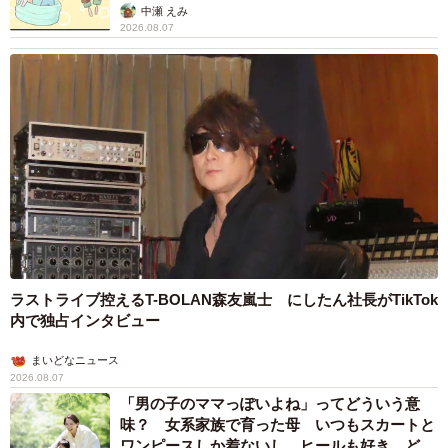
チャレンジ精神が旺盛な社長のもと活気に溢れていた。新
中瀬 えみ
2026.08.07
規事業としてペットの葬儀を立ち上げる際に、幼い頃から
猫好きで今も猫と一緒に暮らしている森山さんは自ら志願
したという。その事業がペット葬儀ハピネスだった。仕事
に対する並々ならぬ熱意が社長に認められて、アルバイト
で入社してから数年で代表取締役に大抜擢された森山さ
ん。現在は全国21地域に事業を展開している。
ラストライブ控えるT-BOLAN森友嵐士 にしたん社長がTikTok
内で独占インタビュー
まいどなニュース
2026.08.07
「男の子のママっぽいよね」ってどういう意
味？ 女系家族で育った母 いつもスカートと
ワンピースしか着ないし、ヒールも好き どの