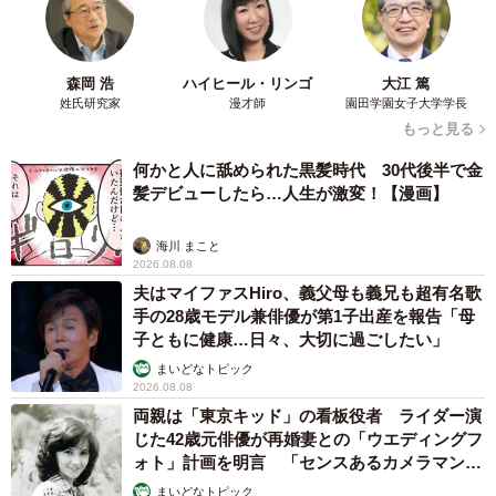
森岡 浩
ハイヒール・リンゴ
大江 篤
姓氏研究家
漫才師
園田学園女子大学学長
もっと見る
何かと人に舐められた黒髪時代 30代後半で金
髪デビューしたら…人生が激変！【漫画】
海川 まこと
2026.08.08
4/7
夫はマイファスHiro、義父母も義兄も超有名歌
手の28歳モデル兼俳優が第1子出産を報告「母
遺骨を骨壺に納めて手元に置く人もいる（画像提供：ハピネス）
子ともに健康…日々、大切に過ごしたい」
まいどなトピック
森山さんの会社では、骨格のある生き物で体重がおおむね
2026.08.08
40kgまで、奥行約115cmの火葬炉に入る大きさならば火葬
両親は「東京キッド」の看板役者 ライダー演
じた42歳元俳優が再婚妻との「ウエディングフ
できるという。所要時間は最短10分、体が大きい場合は4～
ォト」計画を明言 「センスあるカメラマン求
5時間かかることもあるそうだ。遺族はその間、ずっと立ち
む」
まいどなトピック