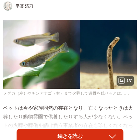
平藤 清刀
1/7
メダカ（左）やチンアナゴ（右）まで火葬して遺骨を残せるとは……
ペットは今や家族同然の存在となり、亡くなったときは火
葬したり動物霊園で供養したりする人が少なくない。ペッ
トの火葬や葬儀を請け負う事業者の存在も珍しくなくなっ
た。だが、体の小さいペットだと、火葬する際に骨ごと燃
続きを読む