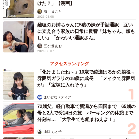
が、愛情をかけている人にとっては大事な家族だったの
けた？」【漫画】
だ。
海川 まこと
2026.08.08
難聴のお姉ちゃんに5歳の妹が手話通訳 互い
に支え合う家族の日常に反響「妹ちゃん、頼も
しい」「かわいい通訳さん」
五ヶ瀬 あお
2026.08.07
アクセスランキング
「化けましたね～」10歳で綾瀬はるかの娘役→
雰囲気ガラリの18歳に成長 「メイクで雰囲気
が」「宝塚に入れそう」
まいどなメディア
72歳父、軽自動車で新潟から四国まで 65歳の
母と2人で3泊4日の旅 パーキングの休憩まで
3/7
分刻み… 「大学生でも組まねえよ！」
奥行約115cmの火葬炉に入る大きさなら火葬できる（画像提供：ハピネ
山岡 もと子
ス）