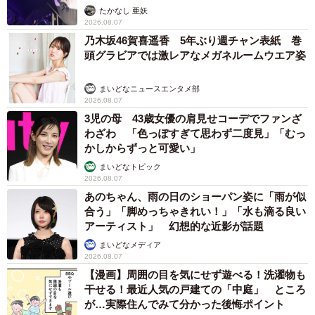
たかなし 亜妖
とはテレビ局でヘアメイクの仕事をしていた。華やかに見
2026.08.07
える世界への憧れがあって、夢を叶えたはずだった。しか
乃木坂46賀喜遥香 5年ぶり週チャン表紙 巻
頭グラビアでは激レアなメガネルームウエア姿
し、自分が思い描いていた世界ではなかったという。
まいどなニュースエンタメ部
「たとえばテレビ局のアナウンサーだと、ゲストの方を潰
2026.08.07
さないようなメイクや服装など、全て計算されています。
3児の母 43歳女優の肩見せコーデでファンざ
こうすれば良くなると私が思っても、それができないんで
わざわ 「色っぽすぎて思わず二度見」「むっ
かしからずっと可愛い」
す」
まいどなトピック
2026.08.07
自分の裁量で思い切りチャレンジできる仕事がしたい、一
あのちゃん、雨の日のショーパン姿に「雨が似
度きりの人生で、いずれは起業したいという想いを抱いた
合う」「脚めっちゃきれい！」「水も滴る良い
アーティスト」 幻想的な近影が話題
森山さんは転職を決意。経営者のそばで経営ノウハウを学
まいどなメディア
べる環境がある株式会社プログレスへ、初めはアルバイト
2026.08.07
で入った。
【漫画】周囲の目を気にせず遊べる！洗濯物も
干せる！最近人気の戸建ての「中庭」 ところ
当時のプログレスは創業して間もないベンチャー企業で、
が…実際住んでみて分かった後悔ポイント