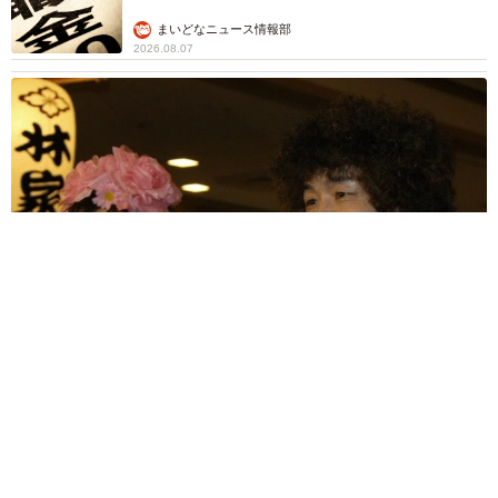
まいどなニュース情報部
2026.08.07
「火事以来10カ月ぶり」全焼した自宅訪れた林家ぺー 内装も
壁も取り払われスケルトン状態の部屋に呆然
まいどなトピック
2026.08.07
「こんなかわいい子おるん！？」大阪出身の
UHB26歳アナが話題…父は元プロ野球選手