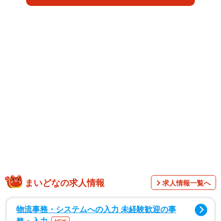
えてしまい遺骨が残らないというトラブルが起こり得る。
しかし、メダカやチンアナゴといった超小型の魚類も火葬
して、しかも「遺骨」が残ると聞けば「いったいどんな方
法で？」と関心をもたずにはおられない。
まいどなの求人情報
求人情報一覧へ
ペット火葬・葬儀ハピネスを運営する株式会社プログレス
物流事務・システムへの入力 未経験歓迎の事
の代表取締役・森山友祐子さんに聞く。