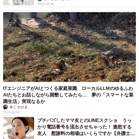
会ってもいいし、別の場所で待機してもかまわない。
2026.08.08
ペットの火葬を行う際は、まずは火葬台に遺体をのせて最
後のお別れ。思い出の品や好きだった食べ物を供え、お焼
香をする。オプションで、バスケットタイプの棺に遺体を
納めることもできる。そして火葬を行い、終わったら約1時
間かけて火葬炉をゆっくり冷却。その後、遺骨を拾って骨
壺に納める。
ITエンジニアがAIとつくる家庭菜園 ローカルLLMのゆるふわ
AIたちとお話しながら開墾してみたら… 夢の「スマートな菜
園生活」実現なるか
井二 かける
2026.08.08
プチバズしたママ友とのLINEスクショ うっ
かり電話番号を流出させちゃった！ 激怒する
友人 慰謝料の相場はいくらですか【弁護士が