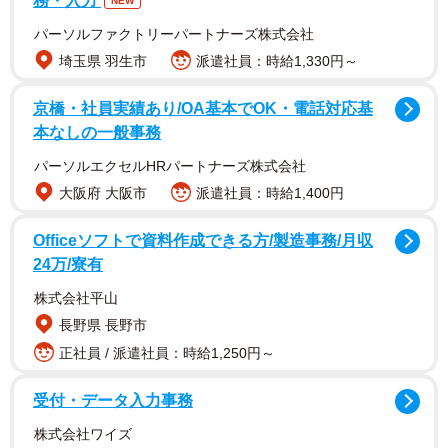
務・入力
NEW
パーソルファクトリーパートナーズ株式会社
繊細な火力調整でメダカやチンアナゴも火葬して
埼玉県 羽生市
派遣社員：時給1,330円～
遺骨を拾える
京橋・社員実績あり/OA基本でOK・電話対応基
ペットを家族の一員ととらえ愛情を注いで暮らしている
本なしの一般事務
と、亡くしたときは本当に大事な家族を失った気持ちにな
パーソルエクセルHRパートナーズ株式会社
る。
大阪府 大阪市
派遣社員：時給1,400円
「飼っていたウサギが亡くなって、会社を1週間も休んで動
Officeソフトで資料作成できる方/製造事務/月収
けないという方がいらっしゃいました」
24万/寮有
株式会社平山
それほど大事な家族だから、亡くなったときは火葬をして
長野県 長野市
葬ってあげたいとの問合せが多いのだとか。
正社員 / 派遣社員：時給1,250円～
従来型の火葬炉では、体の小さなペットだと骨が燃えてし
受付・データ入力事務
まって遺骨が残らないケースがしばしば発生するという。
株式会社ワイズ
そのような残念なことにならないよう、森山さんの会社で