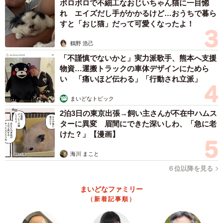
ボロボロで不細工なおじいちゃん猫に一目惚
れ エイズだし手がかかるけど…おうちで暮ら
素人考えだが、メダカのように小さな魚だと、火葬炉の中
すと「おじ猫」だって可愛くなったよ！
で骨ごと燃えてしまわないのだろうか。
鶴野 浩己
「火葬炉には中の様子を見られる小窓があります。そこか
「不謹慎でないかと」実力派歌手、熊本へ支援
ら状態を見ながら、火加減と風量を細かく調整します」
物資…運搬トラックの車体デザインにためら
い 「痛いほど伝わる」「行動され立派」
火力が強すぎると骨が炭化してしまったり、逆に弱すぎる
まいどなトピック
と焼き魚のようになってしまったりするという。
2泊3日の東京出張→飼い主さんが不在中ハムス
ターに異変 眉間にできた深いしわ、「急に老
「他社様でも魚類の火葬はできるそうなんですが、ホーム
けた？」【漫画】
ページで大々的に謳っておられるところは少ないですね」
海川 まこと
６位以降を見る
火葬炉の性能と相まって、熟練の技が求められるそうだ。
尚、魚類の遺骨は小さいため、ピンセット状の器具を使っ
まいどなファミリー
（新着記事順）
て拾うとのこと。