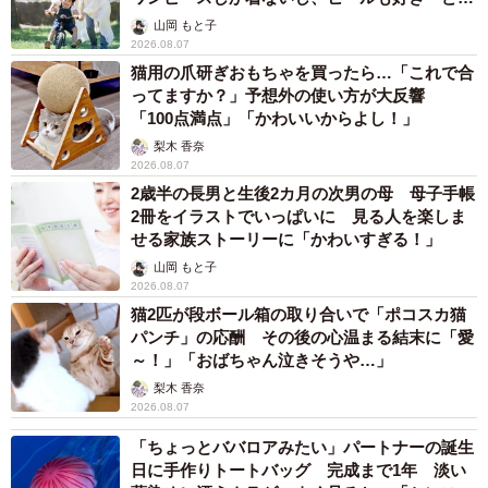
へんが…
山岡 もと子
2026.08.07
猫用の爪研ぎおもちゃを買ったら…「これで合
6/7
ってますか？」予想外の使い方が大反響
「100点満点」「かわいいからよし！」
森山友祐子さん
梨木 香奈
2026.08.07
これからペットを飼おうとしている人、そして現に飼って
2歳半の長男と生後2カ月の次男の母 母子手帳
いる人へは「飼うからには最後まで可愛がって、愛情を注
2冊をイラストでいっぱいに 見る人を楽しま
せる家族ストーリーに「かわいすぎる！」
いで、責任を全うしてほしい」という。
山岡 もと子
2026.08.07
そして何より、愛情を注いで飼っている人には大事な家
猫2匹が段ボール箱の取り合いで「ポコスカ猫
族。最期は丁重に葬ってあげたいという、遺族の気持ちに
パンチ」の応酬 その後の心温まる結末に「愛
～！」「おばちゃん泣きそうや…」
寄り添う気持ちを大切にしたいとのことだった。
梨木 香奈
2026.08.07
「ちょっとババロアみたい」パートナーの誕生
日に手作りトートバッグ 完成まで1年 淡い