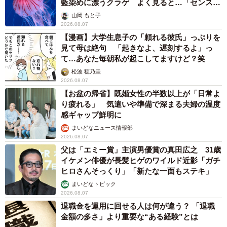
藍染めに漂うクラゲ よく見ると…「センスす
ごい」
山岡 もと子
2026.08.07
【漫画】大学生息子の「頼れる彼氏」っぷりを
見て母は絶句 「起きなよ、遅刻するよ」っ
て…あなた毎朝私が起こしてますけど？笑
松波 穂乃圭
2026.08.07
【お盆の帰省】既婚女性の半数以上が「日常よ
り疲れる」 気遣いや準備で深まる夫婦の温度
感ギャップ鮮明に
まいどなニュース情報部
2026.08.07
父は「エミー賞」主演男優賞の真田広之 31歳
イケメン俳優が長髪ヒゲのワイルド近影「ガチ
ヒロさんそっくり」「新たな一面もステキ」
まいどなトピック
2026.08.07
退職金を運用に回せる人は何が違う？ 「退職
金額の多さ」より重要な“ある経験”とは