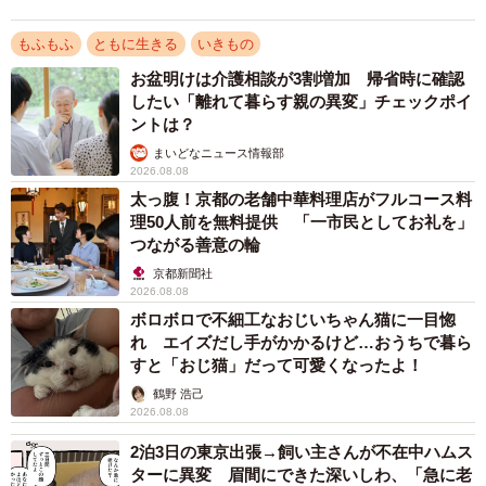
もふもふ
ともに生きる
いきもの
お盆明けは介護相談が3割増加 帰省時に確認
したい「離れて暮らす親の異変」チェックポイ
ントは？
まいどなニュース情報部
2026.08.08
太っ腹！京都の老舗中華料理店がフルコース料
理50人前を無料提供 「一市民としてお礼を」
つながる善意の輪
2/7
京都新聞社
人の火葬と同じく遺骨を拾って骨壺に納める（画像提供：ハピネス）
2026.08.08
ボロボロで不細工なおじいちゃん猫に一目惚
れ エイズだし手がかかるけど…おうちで暮ら
魚類の火葬依頼は、全支店を合わせて年に30件程度あると
すと「おじ猫」だって可愛くなったよ！
いう。実際にメダカの火葬を依頼した人のアンケートには
鶴野 浩己
「メダカだからとバカにすることなく、丁寧に扱ってくれ
2026.08.08
た。遺骨は一生手元に置きます」と、感謝の気持ちがつづ
2泊3日の東京出張→飼い主さんが不在中ハムス
られていた。「メダカでさえ」といえば失礼かもしれない
ターに異変 眉間にできた深いしわ、「急に老