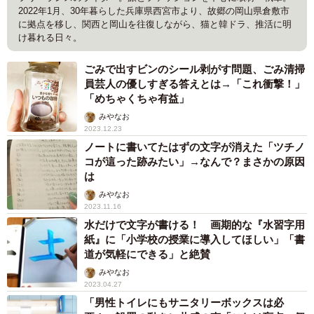
2022年1月、30年暮らした兵庫県西宮市より、故郷の岡山県倉敷市
に拠点を移し、関西と岡山を往復しながら、猫と韓ドラ、推活に明
け暮れる日々。
ごみで出すビンのシール剥がす問題、ごみ清掃
員芸人の優しすぎる答えとは→「これ衝撃！」
「めちゃくちゃ有益」
みやなお
2023.12.23
ノートに書いてたはずの文字が消えた「ツチノ
コが這った跡みたい」→なんで？まさかの原因
は
みやなお
2023.11.16
水だけで文字が書ける！ 画期的な『水習字用
紙』に「小学校の授業に導入してほしい」「書
道が気軽にできる」と絶賛
みやなお
2023.04.27
「男性トイレにもサニタリーボックスは必