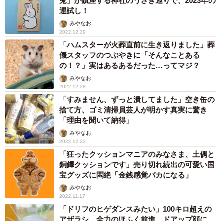
兎」が鎮座する神社のうさぎ巡りで、2023年の
運試し！
みやなお
2022.12.29
「ハムスターが火葬直前に生き返りました」葬
儀スタッフのつぶやきに「そんなことある
の！？」実はあるあるだった…ってマジ？
みやなお
2022.12.28
「すみません、ずっと潰してました」空き缶の
捨て方、ゴミ清掃員芸人が明かす真実に驚き
「理由を聞いて納得」
みやなお
2022.12.23
「狂ったクッションマニアのみなさま、土偶と
銅鐸クッションです」売り切れ続出の可愛い国
宝グッズに悶絶「金銭感覚バカになる」
みやなお
2022.11.17
「ドリフのヒゲダンスみたい」100キロ超えの
アザラシ、全力のほふく前進 ドアップ顔に