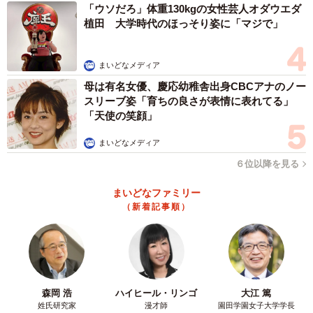
「ウソだろ」体重130kgの女性芸人オダウエダ
植田 大学時代のほっそり姿に「マジで」
まいどなメディア
母は有名女優、慶応幼稚舎出身CBCアナのノー
スリーブ姿「育ちの良さが表情に表れてる」
「天使の笑顔」
まいどなメディア
６位以降を見る
まいどなファミリー
（新着記事順）
森岡 浩
ハイヒール・リンゴ
大江 篤
姓氏研究家
漫才師
園田学園女子大学学長