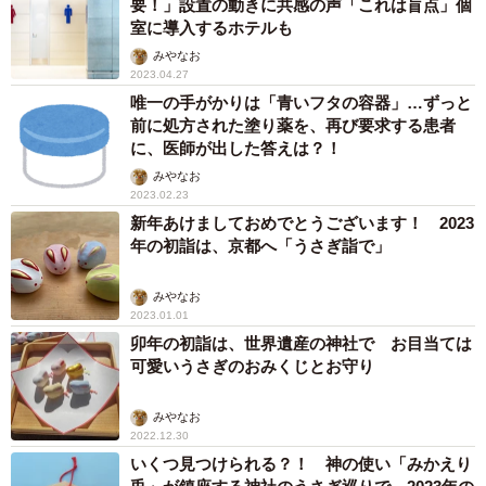
要！」設置の動きに共感の声「これは盲点」個
室に導入するホテルも
みやなお
2023.04.27
唯一の手がかりは「青いフタの容器」…ずっと
前に処方された塗り薬を、再び要求する患者
に、医師が出した答えは？！
みやなお
2023.02.23
新年あけましておめでとうございます！ 2023
年の初詣は、京都へ「うさぎ詣で」
みやなお
2023.01.01
卯年の初詣は、世界遺産の神社で お目当ては
可愛いうさぎのおみくじとお守り
みやなお
2022.12.30
いくつ見つけられる？！ 神の使い「みかえり