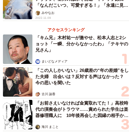
「なんだこいつ、可愛すぎる！」「永遠に見ち
ゃうw」
みやなお
2022.11.09
アクセスランキング
「キム兄」木村祐一が激やせ、松本人志と2シ
ョット「一瞬、分からなかったわ」「テキヤの
兄さん」
まいどなメディア
「この人しかいない」26歳差の“年の差婚”をし
た夫婦 出会いは？反対する声はなかった？
今の思いを聞いた
古川 諭香
「お前さえいなければ金賞取れてた！」高校時
代の演奏会がトラウマ……責められた学生は楽
器修理職人に 10年後再会した因縁の相手から
思わぬ申し出【漫画】
海川 まこと