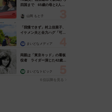
四国まで 65歳の母と2人で
3泊4日の旅 パーキングの休
憩まで分刻み… 「大学生で
山岡 もと子
も組まねえよ！」
「我慢できず」村上佳菜子、
イケメン夫と全力ハグ「可愛
いふたり」「素敵なご夫婦」
まいどなメディア
両親は「東京キッド」の看板
役者 ライダー演じた42歳元
俳優が再婚妻との「ウエディ
ングフォト」計画を明言
まいどなトピック
「センスあるカメラマン求
６位以降を見る
む」