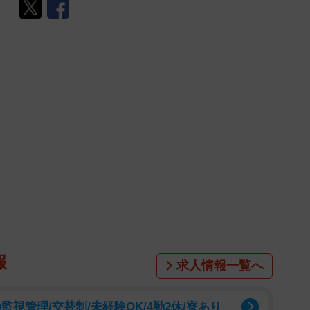
報
求人情報一覧へ
視管理/交替制/未経験OK/4勤2休/寮あり