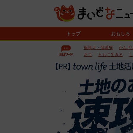
ニ
トップ
おもしろ
ュ
ー
保護犬・保護猫
かんさ
ス
一
ネコ
ともに生きる
し
覧