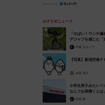
Sponsored by
おすすめニュース
「やばい！ウンチ漏
デジャブを感じた「
中将 タカノリ
【写真】新潟空港Ｐ
太田 浩子
小学生男子みたい？
なんでお茶噴くとは」
竹内 章