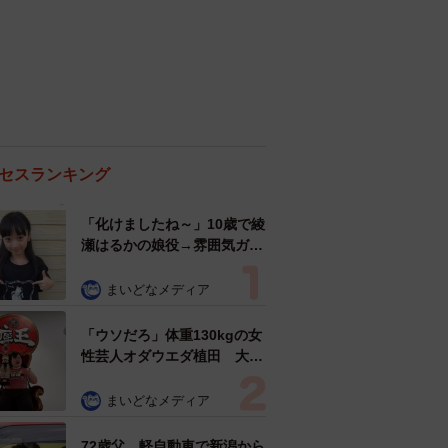
セスランキング
「化けましたね～」10歳で綾
瀬はるかの娘役→雰囲気ガラ
リの18歳に成長 「メイクで
雰囲気が」「宝塚に入れそ
まいどなメディア
う」
「ウソだろ」体重130kgの女
性芸人オダウエダ植田 大学
時代のほっそり姿に「マジ
で」
まいどなメディア
72歳父、軽自動車で新潟から