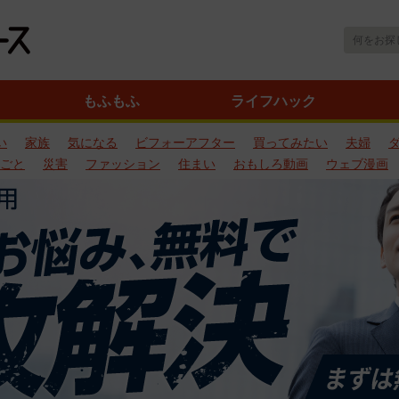
もふもふ
ライフハック
い
家族
気になる
ビフォーアフター
買ってみたい
夫婦
ごと
災害
ファッション
住まい
おもしろ動画
ウェブ漫画