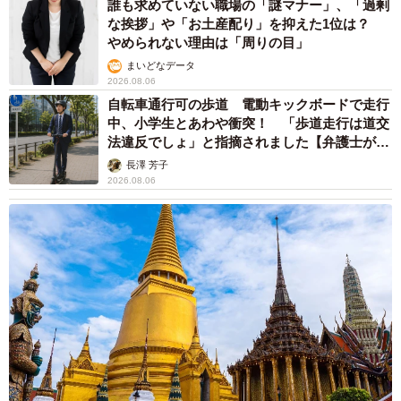
誰も求めていない職場の「謎マナー」、「過剰
な挨拶」や「お土産配り」を抑えた1位は？
やめられない理由は「周りの目」
まいどなデータ
2026.08.06
自転車通行可の歩道 電動キックボードで走行
中、小学生とあわや衝突！ 「歩道走行は道交
法違反でしょ」と指摘されました【弁護士が解
説】
長澤 芳子
2026.08.06