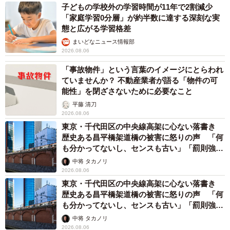
子どもの学校外の学習時間が11年で2割減少
「家庭学習0分層」が約半数に達する深刻な実
態と広がる学習格差
まいどなニュース情報部
2026.08.06
「事故物件」という言葉のイメージにとらわれ
ていませんか？ 不動産業者が語る「物件の可
能性」を閉ざさないために必要なこと
平藤 清刀
2026.08.06
東京・千代田区の中央線高架に心ない落書き
歴史ある昌平橋架道橋の被害に怒りの声 「何
も分かってないし、センスも古い」「罰則強化
して」
中将 タカノリ
2026.08.06
東京・千代田区の中央線高架に心ない落書き
歴史ある昌平橋架道橋の被害に怒りの声 「何
も分かってないし、センスも古い」「罰則強化
して」
中将 タカノリ
2026.08.06