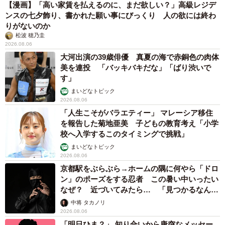
「後々3匹全頭飼おうと決めた際、響きの可愛い食材の名前
【漫画】「高い家賃を払えるのに、まだ欲しい？」高級レジデ
をそれぞれの顔付きの印象からフィーリングで決めたのが
ンスの七夕飾り、書かれた願い事にびっくり 人の欲には終わ
りがないのか
おもちとぽんずです（笑）。子どもの頃に飼っていた犬の
松波 穂乃圭
名前がぷりんだったので、食べ物3文字シリーズにすること
2026.08.06
大河出演の39歳俳優 真夏の海で赤銅色の肉体
は初めから決めていました」
美を連投 「バッキバキだな」「ばり渋いで
す」
おもちちゃんは本当に優しい子で、預かりの猫の面倒をい
まいどなトピック
つもみてくれる。猫用の水を用意してあるのに、気付くと
2026.08.06
いつもAさんのコップから白湯を飲んでいる。
「人生こそがバラエティー」 マレーシア移住
を報告した菊地亜美 子どもの教育考え「小学
校へ入学するこのタイミングで挑戦」
ちくわちゃんは、天真爛漫で一番ベタベタな甘えん坊。腕
まいどなトピック
枕が大好きで、毎日Aさんの腕の中で寝ている。半分は犬で
2026.08.06
できていると思うほど犬っぽく、おもちゃをくわえて持っ
京都駅をぶらぶら→ホームの隅に何やら「ドロ
ン」のポーズをする忍者 この暑い中いったい
てきては遊んでアピールし、投げると走って取りに行く。
なぜ？ 近づいてみたら… 「見つかるなんて
未熟」
中将 タカノリ
ぽんずちゃんは、子猫の頃から3歳くらいまでは、ツンデレ
2026.08.06
を通り越してヤンデレな性格をしていたが、ここ2年くらい
「明日ひま？」 知り合いから唐突なメッセー