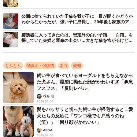
乳離れしたばかりの兄弟＝a_necotaroさん提供
公園に捨てられていた子猫を我が子に 目が開くかどうか
わからなかったが、強い子に成長し、20年後も家族のアイ
東京都在住のAさんは、2018年5月に同窓会に参加するた
ドルに
め、愛知県の実家に帰省した。同窓会に出席しなかった友
捕獲器に入ってきたのは、想定外の白い子猫 「白猫」を
探していた夫婦と運命の出会い…大きな猫を怖がるけど人
人に会うために友人宅に行き、友人家族と庭で談笑してい
懐こい愛されキャラで幸せに
たら、猫の鳴き声が聞こえたという。
もふもふ
保護犬・保護猫
ネコ
愛知
「敷地内の倉庫を探してみると、4匹の子猫がいました。生
飼い主が食べているヨーグルトをもらえなかっ
後約1ヶ月ほどで、2018春生まれだと思います。保護した5
た犬さん、爆裂に拗ねた顔がかわいすぎ「鼻息
月6日を誕生日にしました」
フスフス」「反則レベル」
椎名 碧
2026.08.06
髪をバッサリと切った飼い主が帰宅すると→愛
犬たちの反応に「ワンコ様でも戸惑うのね
（笑）」「困り顔がかわいい」
ANNA
2026.08.06