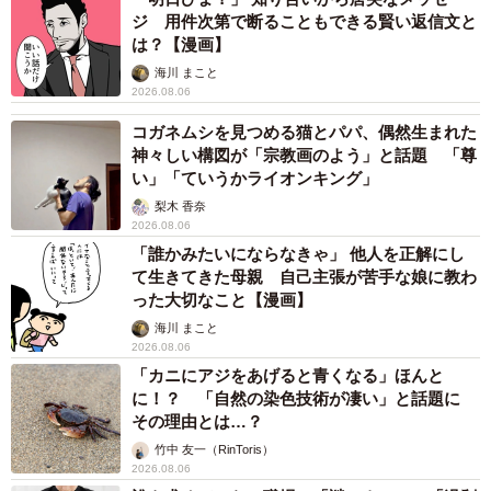
は自我が強すぎて手を焼いているという。おもちちゃんや
ジ 用件次第で断ることもできる賢い返信文と
は？【漫画】
ちくわちゃんがAさんの腕枕で寝ていると、ヤキモチを妬い
海川 まこと
て攻撃してくる。
2026.08.06
コガネムシを見つめる猫とパパ、偶然生まれた
3匹を迎える前は、かなり刹那的な人生を送っていたという
神々しい構図が「宗教画のよう」と話題 「尊
Aさん。3匹を迎えた以上は、猫生に対する責任を果たした
い」「ていうかライオンキング」
いと考えたので、まずは自分の人生の基盤をしっかり作る
梨木 香奈
2026.08.06
ことが先決だと思いかなり頑張ったそうだ。
「誰かみたいにならなきゃ」 他人を正解にし
て生きてきた母親 自己主張が苦手な娘に教わ
「この子たちがいなければ、今生きていたかどうか。本当
った大切なこと【漫画】
に人生180度変わりました。これはいつも言っていることな
海川 まこと
のですが、うちの猫たちは本当に招き猫だなと！家族も、
2026.08.06
「カニにアジをあげると青くなる」ほんと
私が3匹を保護して本当に良かったと思っていると思いま
に！？ 「自然の染色技術が凄い」と話題に
す」
その理由とは…？
竹中 友一（RinToris）
2026.08.06