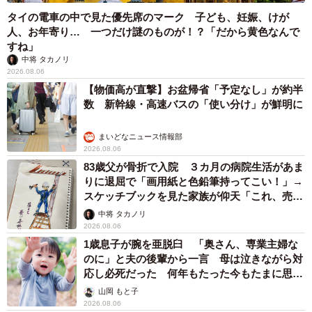
タイの電車の中で見た優先席のマーク 子ども、妊娠、けが
人、お年寄り… 一つだけ謎のものが！？「だから黄色なんで
すね」
中将 タカノリ
2026.08.06
【物価高が直撃】お盆帰省「予定なし」が約半
数 新幹線・高速バスの「使い分け」が鮮明に
まいどなニュース情報部
2026.08.06
83歳父が骨折で入院 ３カ月の病院生活があま
りに退屈で「画用紙と色鉛筆持ってこい！」→
スケッチブックを見た家族が仰天「これ、売れ
ますよ…」
中将 タカノリ
2026.08.06
1歳息子が腕を亜脱臼 「奥さん、専業主婦な
のに」と夫の後輩から一言 母は泣きながら対
応し必死だった 何年もたった今もたまに思い
出し…
山岡 もと子
2026.08.06