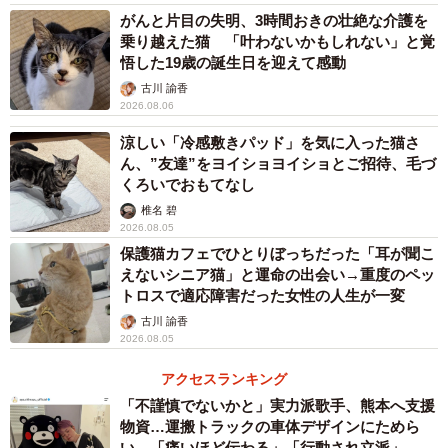
がんと片目の失明、3時間おきの壮絶な介護を
乗り越えた猫 「叶わないかもしれない」と覚
悟した19歳の誕生日を迎えて感動
古川 諭香
2026.08.06
涼しい「冷感敷きパッド」を気に入った猫さ
ん、”友達”をヨイショヨイショとご招待、毛づ
くろいでおもてなし
椎名 碧
2026.08.05
4/6
保護猫カフェでひとりぼっちだった「耳が聞こ
えないシニア猫」と運命の出会い→重度のペッ
子猫ながらも性格が出ている？＝a_necotaroさん提供
トロスで適応障害だった女性の人生が一変
古川 諭香
Aさんは幼少期に犬を飼っていて、大人になってからも動物
2026.08.05
と一緒に暮らしたいとは考えていた。ただ、ペットショッ
アクセスランキング
プの存在には疑問を感じていたため、生体をペットショッ
「不謹慎でないかと」実力派歌手、熊本へ支援
プから購入しようとは思わなかった。
物資…運搬トラックの車体デザインにためら
い 「痛いほど伝わる」「行動され立派」