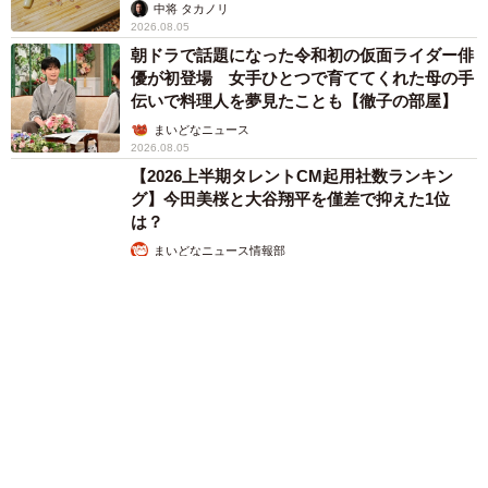
中将 タカノリ
2026.08.05
朝ドラで話題になった令和初の仮面ライダー俳
優が初登場 女手ひとつで育ててくれた母の手
伝いで料理人を夢見たことも【徹子の部屋】
まいどなニュース
2026.08.05
【2026上半期タレントCM起用社数ランキン
グ】今田美桜と大谷翔平を僅差で抑えた1位
は？
まいどなニュース情報部
2026.08.05