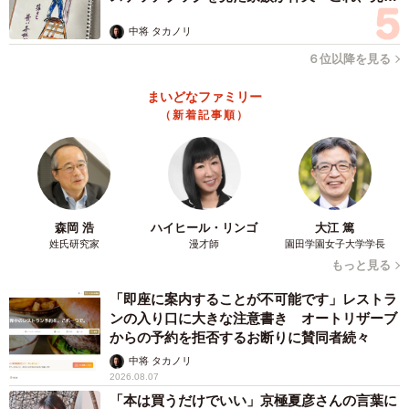
ますよ…」
中将 タカノリ
６位以降を見る
5/6
まいどなファミリー
ぴったりくっつく仲良しさん＝a_necotaroさん提供
（新着記事順）
Aさんは、当初、4匹の子猫を保護した。
「今、我が家にいる3匹は、保護当時も比較的元気でした。
猫風邪で目や鼻がぐしゅぐしゅ、見た目的にはややボロボ
ロ感があったものの、ミルクもよく飲み、よく鳴き、迎え
森岡 浩
ハイヒール・リンゴ
大江 篤
姓氏研究家
漫才師
園田学園女子大学学長
た日から今日までずっと元気でいてくれています。もう1匹
もっと見る
いた子は保護した時点でミルクも飲まず、ほとんど動かず
亡くなってしまいました」
「即座に案内することが不可能です」レストラ
ンの入り口に大きな注意書き オートリザーブ
からの予約を拒否するお断りに賛同者続々
中将 タカノリ
2026.08.07
「本は買うだけでいい」京極夏彦さんの言葉に