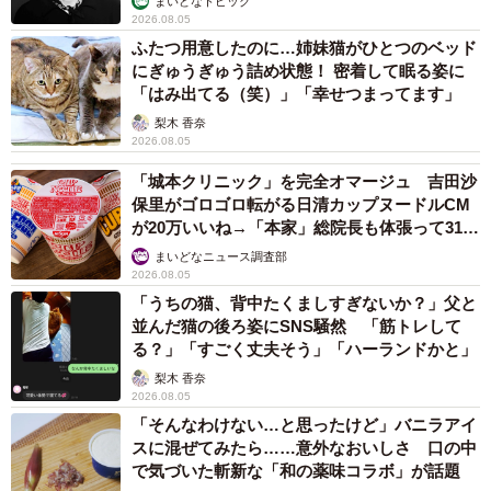
まいどなトピック
2026.08.05
ふたつ用意したのに…姉妹猫がひとつのベッド
にぎゅうぎゅう詰め状態！ 密着して眠る姿に
「はみ出てる（笑）」「幸せつまってます」
梨木 香奈
2026.08.05
「城本クリニック」を完全オマージュ 吉田沙
保里がゴロゴロ転がる日清カップヌードルCM
が20万いいね→「本家」総院長も体張って31万
いいね
まいどなニュース調査部
2026.08.05
「うちの猫、背中たくましすぎないか？」父と
並んだ猫の後ろ姿にSNS騒然 「筋トレして
る？」「すごく丈夫そう」「ハーランドかと」
梨木 香奈
2026.08.05
「そんなわけない…と思ったけど」バニラアイ
スに混ぜてみたら……意外なおいしさ 口の中
で気づいた斬新な「和の薬味コラボ」が話題