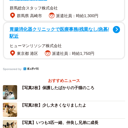
ークに保護された。
群馬総合スタッフ株式会社
群馬県 高崎市
派遣社員：時給1,300円
胃腸消化器クリニックで医療事務/残業なし/急募/
駅近
ヒューマンリソシア株式会社
東京都 港区
派遣社員：時給1,750円
Sponsored by
おすすめニュース
【写真2枚】保護したばかりの子猫のころ
【写真2枚】少し大きくなりましたよ
【写真】いつも3匹一緒、仲良し兄弟に成長
3/6