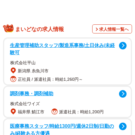
2/6
グレーの子がちくわちゃん、ハチワレ浅めの子猫がおもちちゃん、ハチ
ワレ深めの子猫がぽんずちゃん＝a_necotaroさん提供
まいどなの求人情報
求人情報一覧へ
生産管理補助スタッフ/製造系事務/土日休み/未経
験可
株式会社平山
新潟県 糸魚川市
正社員 / 派遣社員：時給1,260円～
調剤事務・調剤補助
株式会社ワイズ
福井県 鯖江市
派遣社員：時給1,200円
おもちちゃん（5歳・オス）、ちくわちゃん（メス）、ぽん
医療事務スタッフ/時給1300円/週休2日制/日勤の
み/経験ある方優遇
ず（メス）ちゃんは兄弟猫。2018年5月のゴールデンウィ