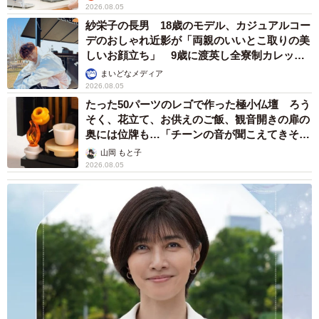
2026.08.05
紗栄子の長男 18歳のモデル、カジュアルコー
デのおしゃれ近影が「両親のいいとこ取りの美
しいお顔立ち」 9歳に渡英し全寮制カレッジ
で学ぶ
まいどなメディア
2026.08.05
たった50パーツのレゴで作った極小仏壇 ろう
そく、花立て、お供えのご飯、観音開きの扉の
奥には位牌も…「チーンの音が聞こえてきそ
う」
山岡 もと子
2026.08.05