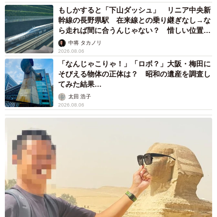
もしかすると「下山ダッシュ」 リニア中央新
幹線の長野県駅 在来線との乗り継ぎなし→な
ら走れば間に合うんじゃない？ 惜しい位置関
係が反響
中将 タカノリ
2026.08.06
「なんじゃこりゃ！」「ロボ？」大阪・梅田に
そびえる物体の正体は？ 昭和の遺産を調査し
てみた結果…
太田 浩子
2026.08.06