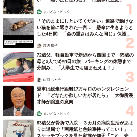
「お迎え自体は考えていたため、保護犬猫の里親募集を見
まいどなトピック
ていた矢先、子猫たちに出会いました」
「そのままにしといてください」道路で動けな
い猫を前に返された一言… 懸命に生きようと
人生が180度変わった
した4日間 「命の重さはみんな同じ」保護団
体代表の訴え
渡辺 晴子
72歳父、軽自動車で新潟から四国まで 65歳の
母と2人で3泊4日の旅 パーキングの休憩まで
分刻み… 「大学生でも組まねえよ！」
山岡 もと子
愛車は総走行距離17万キロのホンダレジェン
ド 「どなたか欲しい方が居たら」 大御所漫
才師が譲渡の意向
まいどなトピック
83歳父が骨折で入院 ３カ月の病院生活があま
りに退屈で「画用紙と色鉛筆持ってこい！」→
スケッチブックを見た家族が仰天「これ、売れ