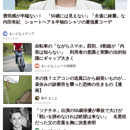
透明感が半端ない！ 「50歳には見えない」「永遠に綺麗」な
内田有紀 ショートヘア＆半袖白シャツの最強夏コーデ
まいどなメディア
2026.08.05
自転車の「ながらスマホ」罰則、6割超が「内
容は知らない」 利用者の意識と実際の法的知
識にギャップ大きく
まいどなニュース情報部
2026.08.05
木の枝？エアコンの送風口から細長いものが…
昼休みの診療所を襲った恐怖の生きもの【漫
画】
海川 まこと
2026.08.05
「ソナチネ」出演の55歳俳優が事故で大けが
「戦いを諦めなければ絶望は来ない」 名悪役
だった父の言葉を胸に決意表明