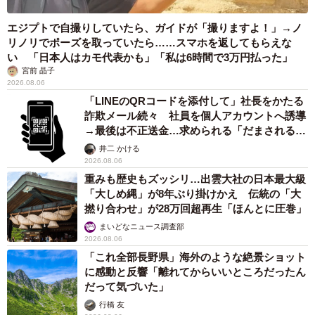
エジプトで自撮りしていたら、ガイドが「撮りますよ！」→ノ
リノリでポーズを取っていたら……スマホを返してもらえな
い 「日本人はカモ代表かも」「私は6時間で3万円払った」
宮前 晶子
2026.08.06
「LINEのQRコードを添付して」社長をかたる
詐欺メール続々 社員を個人アカウントへ誘導
→最後は不正送金…求められる「だまされる前
提」の対策
井二 かける
2026.08.06
重みも歴史もズッシリ…出雲大社の日本最大級
「大しめ縄」が8年ぶり掛けかえ 伝統の「大
撚り合わせ」が28万回超再生「ほんとに圧巻」
まいどなニュース調査部
2026.08.06
「これ全部長野県」海外のような絶景ショット
に感動と反響「離れてからいいところだったん
だって気づいた」
行橋 友