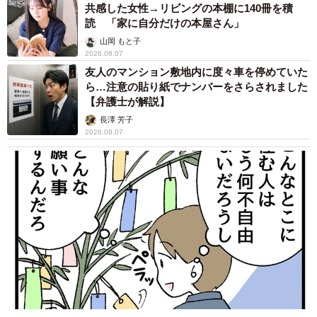
共感した女性→リビングの本棚に140冊を積
読 「家に自分だけの本屋さん」
山岡 もと子
2026.08.07
友人のマンション敷地内に度々車を停めていた
ら…注意の貼り紙でナンバーをさらされました
【弁護士が解説】
長澤 芳子
2026.08.07
6/6
元気な猫に成長してくれた＝a_necotaroさん提供
当初は1匹しか飼えないだろうと考えていたので、グレーの
子だけ「ちくわちゃん」と名付けた。地元の豊橋で保護し
たこともあり、豊橋名産ヤマサのちくわにちなんでいる。