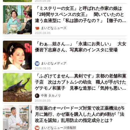
2026.08.06
「ミステリーの女王」と呼ばれた作家の娘は
「2時間サスペンスの女王」 聞いていたのと
違う血液型に「私は誰の子なの？」【徹子の部
屋】
まいどなニュース
2026.08.06
「わぁ…姐さん…」「永遠にお美しい」 大女
優岩下志麻さん、写真家のインスタに登場
まいどなメディア
2026.08.05
「ふざけてません…真剣です」京都の老舗和菓
子店 次はカブトムシの幼虫 職人が手がけた
ゲテモノ和菓子 見事な造形に「気持ち悪いく
らいリアル」
中将 タカノリ
2026.08.05
市販薬のオーバードーズ対策で改正薬機法が5
月に施行、かぜ薬を購入した人の約6割が「法
改正を認知」乱用防止の指定成分とは？
まいどなニュース情報部