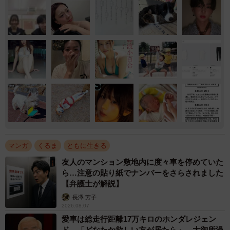
マンガ
くるま
ともに生きる
友人のマンション敷地内に度々車を停めていた
ら…注意の貼り紙でナンバーをさらされました
【弁護士が解説】
長澤 芳子
2026.08.07
愛車は総走行距離17万キロのホンダレジェン
ド 「どなたか欲しい方が居たら」 大御所漫