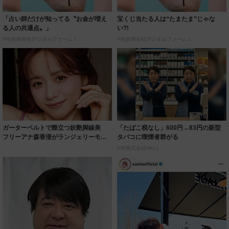
「占い師だけが知ってる〝お金が増え
宝くじ当たる人は“たまたま”じゃな
る人の共通点〟」
い?!
PR(合同会社デジタルファーム )
PR(合同会社デジタルファーム )
ガーターベルトで際立つ妖艶脚線美
「たばこ税なし」600円→83円の新型
フリーアナ森香澄がランジェリーモデ
タバコに喫煙者群がる
ルに ｢PE...
PR(株式会社HAL)