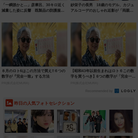
「一瞬誰かと…」彦摩呂、30キロ近く
紗栄子の長男 18歳のモデル、カジュ
減量した姿に反響 既製品の防護服が
アルコーデのおしゃれ近影が「両親の
着られると...
いいとこ取...
８月のロト6はこの方法で買え!!６つの
【昭和43年以前生まれはロト６この数
数字が『完全一致』する方法
字を買うべき】6つの数字が「完全一
致」する方...
PR(株式会社MURA)
PR(株式会社MURA)
Recommended by
昨日の人気フォトセレクション