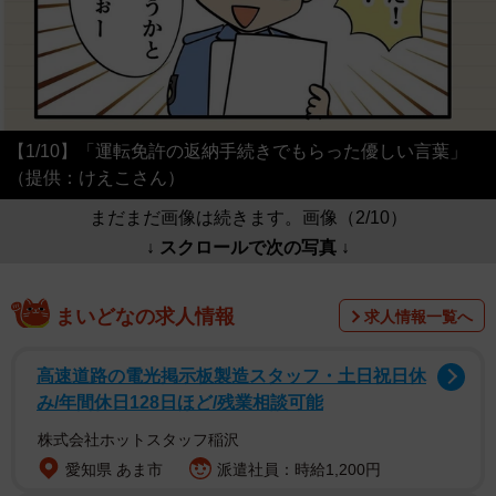
【1/10】「運転免許の返納手続きでもらった優しい言葉」
（提供：けえこさん）
まだまだ画像は続きます。画像（2/10）
↓ スクロールで次の写真 ↓
まいどなの求人情報
求人情報一覧へ
高速道路の電光掲示板製造スタッフ・土日祝日休
み/年間休日128日ほど/残業相談可能
株式会社ホットスタッフ稲沢
愛知県 あま市
派遣社員：時給1,200円