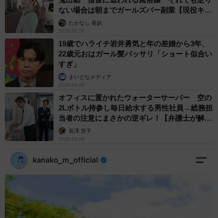
ない場合は朝までガールズバー副業【現役キャ
ストに取材】
たかなし 亜妖
2026.08.08
19歳でハライチ岩井勇気と年の差婚から3年、
22歳元おはガール髪バッサリ「ショート似合い
すぎ」
まいどなメディア
2026.08.08
オフィスに置かれたウォーターサーバー 空の
2Lボトル持参し毎日給水する男性社員→総務担
当者の注意にまさかの逆ギレ！【弁護士が解
説】
長澤 芳子
2026.08.08