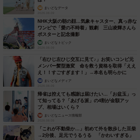
まいどなデータ
2026.08.09
NHK大阪の朝の顔…気象キャスター、真っ赤な
ワンピで「愛の不時着」観劇 三山凌輝さんら
ポスターと記念撮影
まいどなトピック
2026.08.09
「右ひじ左ひじ交互に見て♪」お笑いコンビ元
メンバー髪型激変 命を救う資格を取得「ええ
え！！すごすぎます！」→本名も明らかに
まいどなメディア
2026.08.09
帰省は控えても感謝は届けたい…「お盆玉」っ
て知ってる？「あげる派」の4割が金額アッ
プ、相場はいくら？
まいどなニュース情報部
2026.08.09
「これが不動柴か…」初めて外を散歩した豆柴
→2分後、足元でうるうる 「かわいすぎる」