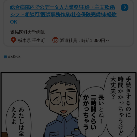
総合病院内でのデータ入力業務/主婦・主夫歓迎/
シフト相談可/医師事務作業/社会保険完備/未経験
OK
獨協医科大学病院
栃木県 壬生町
派遣社員：時給1,350円～