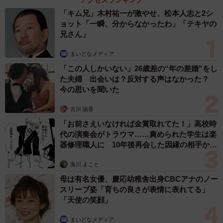
アクセスランキング
「キム兄」木村祐一が激やせ、松本人志と2シ
ョット「一瞬、分からなかったわ」「テキヤの
兄さん」
まいどなメディア
「この人しかいない」26歳差の“年の差婚”をし
た夫婦 出会いは？反対する声はなかった？
今の思いを聞いた
古川 諭香
「お前さえいなければ金賞取れてた！」高校時
代の演奏会がトラウマ……責められた学生は楽
器修理職人に 10年後再会した因縁の相手から
思わぬ申し出【漫画】
海川 まこと
母は有名女優、慶応幼稚舎出身CBCアナのノー
スリーブ姿「育ちの良さが表情に表れてる」
「天使の笑顔」
まいどなメディア