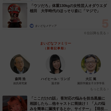
「ウソだろ」体重130kgの女性芸人オダウエダ
植田 大学時代のほっそり姿に「マジで」
まいどなメディア
６位以降を見る
まいどなファミリー
（新着記事順）
森岡 浩
ハイヒール・リンゴ
大江 篤
姓氏研究家
漫才師
園田学園女子大学学長
もっと見る
「ここだけの話」 客対応の悩みを担当黒服に
相談したら…他キャストに筒抜け！ 「人の悩
みを簡単に漏洩するとか、サイテー」【現役キ