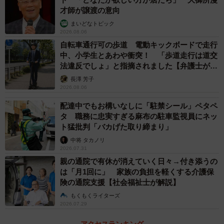
才師が譲渡の意向
まいどなトピック
2026.08.06
自転車通行可の歩道 電動キックボードで走行
中、小学生とあわや衝突！ 「歩道走行は道交
法違反でしょ」と指摘されました【弁護士が解
説】
長澤 芳子
2026.08.06
配達中でもお構いなしに「駐禁シール」ペタペ
タ 職務に忠実すぎる麻布の駐車監視員にネッ
ト猛批判「バカげた取り締まり」
中将 タカノリ
2026.07.31
親の通院で有休が消えていく日々→付き添うの
は「月1回に」 家族の負担を軽くする介護保
険の通院支援【社会福祉士が解説】
もくもくライターズ
2026.07.29