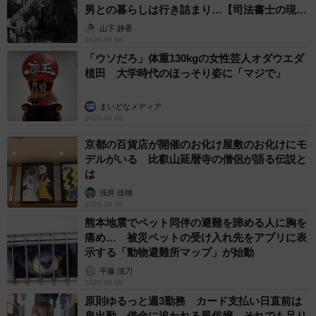
男との暮らしは行き詰まり…【司法書士の現場
から】
山下 静香
2026.08.08
「ウソだろ」体重130kgの女性芸人オダウエダ
植田 大学時代のほっそり姿に「マジで」
まいどなメディア
2026.08.08
京都の百貨店が開催のお化け屋敷のお化けにモ
デルがいる 比叡山延暦寺の僧侶が語る伝説と
は
浅井 佳穂
2026.08.08
熊本地震でペット同伴の避難を諦める人に胸を
痛め… 被災ペットの受け入れ先をアプリに表
示する「動物避難所マップ」が始動
平藤 清刀
2026.08.08
原則ゆるっと週3勤務 カード支払い日直前は
鬼出勤 借金に追われる風俗嬢 それでも足り