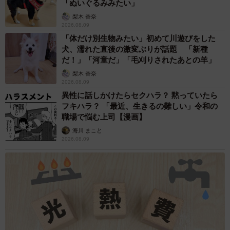
「ぬいぐるみみたい」
梨木 香奈
2026.08.09
「体だけ別生物みたい」初めて川遊びをした
犬、濡れた直後の激変ぶりが話題 「新種
だ！」「河童だ」「毛刈りされたあとの羊」
梨木 香奈
2026.08.09
異性に話しかけたらセクハラ？ 黙っていたら
フキハラ？ 「最近、生きるの難しい」令和の
職場で悩む上司【漫画】
海川 まこと
2026.08.09