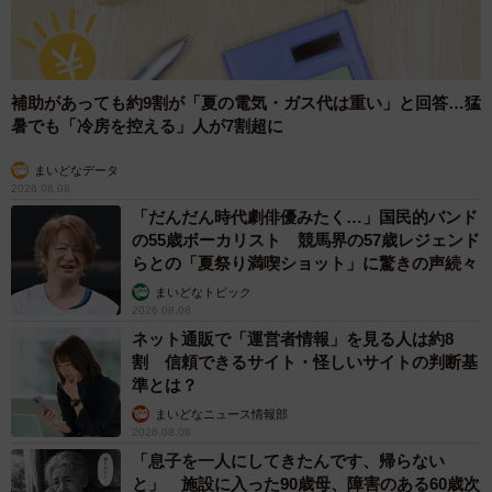
補助があっても約9割が「夏の電気・ガス代は重い」と回答…猛
暑でも「冷房を控える」人が7割超に
まいどなデータ
2026.08.08
「だんだん時代劇俳優みたく…」国民的バンド
の55歳ボーカリスト 競馬界の57歳レジェンド
らとの「夏祭り満喫ショット」に驚きの声続々
まいどなトピック
2026.08.08
ネット通販で「運営者情報」を見る人は約8
割 信頼できるサイト・怪しいサイトの判断基
準とは？
まいどなニュース情報部
2026.08.08
「息子を一人にしてきたんです、帰らない
と」 施設に入った90歳母、障害のある60歳次