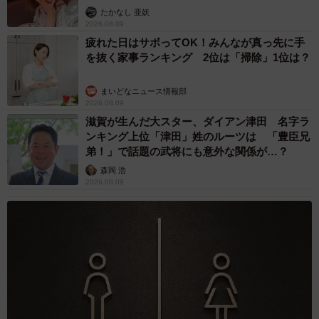
ャストに取材】
たかなし 亜妖
2026.08.09
疲れた日はサボってOK！みんなが真っ先に手
を抜く家事ランキング 2位は「掃除」1位は？
まいどなニュース情報部
2026.08.09
滋賀が生んだ大スター、ダイアン津田 名字ラ
ンキング上位「津田」姓のルーツは 「豊臣兄
弟！」で話題の武将にも意外な関係が…？
森岡 浩
2026.08.09