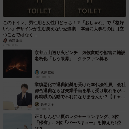
このトイレ、男性用と女性用どっち！？「おしゃれ」で「格好
いい」デザインが生む笑えない悲喜劇 本当に大事なのは目立
つことではなく…
高野 朋美
2026.08.09
京都五山送り火ピンチ 気候変動や獣害に施設
老朽化「もう限界」 クラファン募る
浅井 佳穂
2026.08.09
業績悪化で退職勧奨を受けた30代会社員 会社
都合退職ならば失業手当を早く受け取れるが…
再就職の活動で不利になりませんか？【キャリ
アカウンセラーが解説】
長澤 芳子
2026.08.09
正直しんどい夏のレジャーランキング、3位
「帰省」、2位「バーベキュー」を抑えた1位
は？