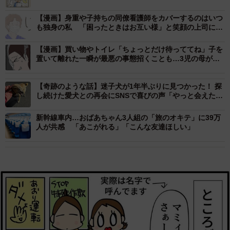
【漫画】身重や子持ちの同僚看護師をカバーするのはいつ
も独身の私 「困ったときはお互い様」と笑顔の上司に心
が叫ぶ 「誰か私を労って」「これじゃアンフェアだよ」
【漫画】買い物やトイレ「ちょっとだけ待っててね」子を
置いて離れた一瞬が最悪の事態招くことも…3児の母が伝
えたかったこと
【奇跡のような話】迷子犬が1年半ぶりに見つかった！ 探
し続けた愛犬との再会にSNSで喜びの声「やっと会えたー
っていうお顔」
新幹線車内…おばあちゃん3人組の「旅のオキテ」に39万
人が共感 「あこがれる」「こんな友達ほしい」