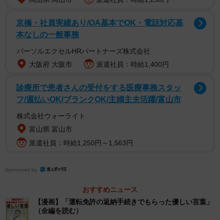
京橋・社員実績あり/OA基本でOK・電話対応基
本なしの一般事務
パーソルエクセルHRパートナーズ株式会社
大阪府 大阪市
派遣社員：時給1,400円
診療所で患者さんの受付をする医療事務スタッ
フ/週払いOK/ブランクOK/主婦主夫活躍/富山市
株式会社ウォーライト
富山県 富山市
2/10
派遣社員：時給1,250円～1,563円
【3/10】「運転免許の返納手続きでもらった優しい言葉」（提供：けえこ
さん）
Sponsored by
窓口の警察官のおじさんからは、「手続きするのに時間
おすすめニュース
かかっちゃうけど、大丈夫？長いとねー、2時間くらいかか
【漫画】「運転免許の返納手続きでもらった優しい言葉」
（全編を読む）
っちゃう…」と言われますが、少し待っていると、「早く