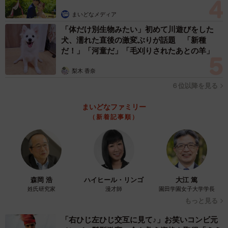
まいどなメディア
「体だけ別生物みたい」初めて川遊びをした
犬、濡れた直後の激変ぶりが話題 「新種
だ！」「河童だ」「毛刈りされたあとの羊」
梨木 香奈
６位以降を見る
まいどなファミリー
（新着記事順）
森岡 浩
ハイヒール・リンゴ
大江 篤
姓氏研究家
漫才師
園田学園女子大学学長
もっと見る
「右ひじ左ひじ交互に見て♪」お笑いコンビ元