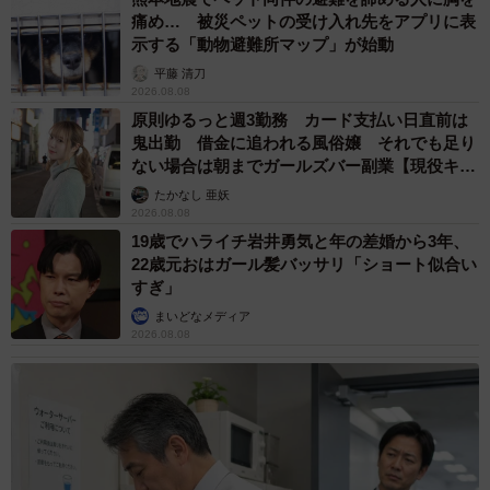
痛め… 被災ペットの受け入れ先をアプリに表
示する「動物避難所マップ」が始動
平藤 清刀
2026.08.08
原則ゆるっと週3勤務 カード支払い日直前は
鬼出勤 借金に追われる風俗嬢 それでも足り
ない場合は朝までガールズバー副業【現役キャ
ストに取材】
たかなし 亜妖
2026.08.08
19歳でハライチ岩井勇気と年の差婚から3年、
22歳元おはガール髪バッサリ「ショート似合い
すぎ」
まいどなメディア
2026.08.08