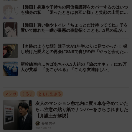
できたよー！待たせちゃうと思ったからよかったよー！マ
【漫画】身重や子持ちの同僚看護師をカバーするのはいつ
ミィさん、ゴールドだったんだねー」とのこと。
も独身の私 「困ったときはお互い様」と笑顔の上司に心
が叫ぶ 「誰か私を労って」「これじゃアンフェアだよ」
【漫画】買い物やトイレ「ちょっとだけ待っててね」子を
「そんなん、（あまり）運転してへんかったからよ」と謙
置いて離れた一瞬が最悪の事態招くことも…3児の母が伝
遜するマミィさんですが、警察官の方は「そんなことない
えたかったこと
よ。事故しなかったから、ゴールドで終わった。これはす
【奇跡のような話】迷子犬が1年半ぶりに見つかった！ 探
し続けた愛犬との再会にSNSで喜びの声「やっと会えたー
ごいことですよ」と優しく言います。
っていうお顔」
新幹線車内…おばあちゃん3人組の「旅のオキテ」に39万
警察官の方は続けて、「今まで本当に運転お疲れ様でし
人が共感 「あこがれる」「こんな友達ほしい」
た。今まで運転しててね、『歩行者が危ないな』って思っ
たことあったと思うんです。これからはマミィさんが歩行
者だから、マミィさんは運転してたから危ないのがわかる
マンガ
くるま
ともに生きる
と思うから。車に気を付けてね、ずっと元気でいてくださ
友人のマンション敷地内に度々車を停めていた
いね」と、温かい言葉をかけてくれました。「うんうん、
ら…注意の貼り紙でナンバーをさらされました
【弁護士が解説】
そうするね、ありがとうね」と嬉しそうなマミィさん。
長澤 芳子
2026.08.07