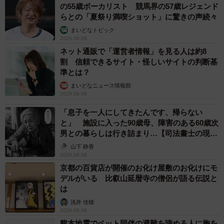
の55歳ボーカリスト 競馬界の57歳レジェンド
らとの「夏祭り満喫ショット」に驚きの声続々
まいどなトピック
2026.08.08
ネット通販で「運営者情報」を見る人は約8
割 信頼できるサイト・怪しいサイトの判断基
準とは？
まいどなニュース情報部
2026.08.08
「息子を一人にしてきたんです、帰らない
と」 施設に入った90歳母、障害のある60歳次
男との暮らしは行き詰まり…【司法書士の現場
から】
山下 静香
2026.08.08
京都の百貨店が開催のお化け屋敷のお化けにモ
デルがいる 比叡山延暦寺の僧侶が語る伝説と
は
浅井 佳穂
2026.08.08
熊本地震でペット同伴の避難を諦める人に胸を