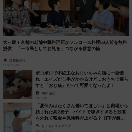
太っ腹！京都の老舗中華料理店がフルコース料理50人前を無料
提供 「一市民としてお礼を」つながる善意の輪
京都新聞社
2026.08.08
ボロボロで不細工なおじいちゃん猫に一目惚
れ エイズだし手がかかるけど…おうちで暮ら
すと「おじ猫」だって可愛くなったよ！
鶴野 浩己
2026.08.08
「夏休みはたくさん働いてほしい」と職場から
頼まれた高2息子 バイトで稼ぎすぎると扶養
を外れて税金や保険料が上がる？【FPが解
説】
もくもくライターズ
2026.08.08