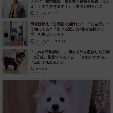
メンバー髪型激変 命を救う資格を取得「ええ
え！！すごすぎます！」→本名も明らかに
まいどなメディア
2026.08.09
帰省は控えても感謝は届けたい…「お盆玉」っ
て知ってる？「あげる派」の4割が金額アッ
プ、相場はいくら？
まいどなニュース情報部
2026.08.09
「これが不動柴か…」初めて外を散歩した豆柴
→2分後、足元でうるうる 「かわいすぎる」
「ぬいぐるみみたい」
梨木 香奈
2026.08.09