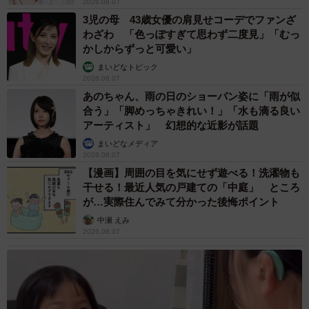
2026.08.07
3児の母 43歳女優の肩見せコーデでファンざ
わざわ 「色っぽすぎて思わず二度見」「むっ
かしからずっと可愛い」
まいどなトピック
2026.08.07
あのちゃん、雨の日のショーパン姿に「雨が似
合う」「脚めっちゃきれい！」「水も滴る良い
アーティスト」 幻想的な近影が話題
まいどなメディア
2026.08.07
【漫画】周囲の目を気にせず遊べる！洗濯物も
干せる！最近人気の戸建ての「中庭」 ところ
が…実際住んでみて分かった後悔ポイント
中瀬 えみ
2026.08.07