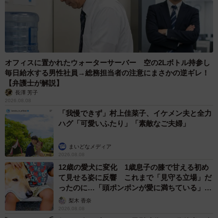
オフィスに置かれたウォーターサーバー 空の2Lボトル持参し
毎日給水する男性社員→総務担当者の注意にまさかの逆ギレ！
【弁護士が解説】
長澤 芳子
2026.08.08
「我慢できず」村上佳菜子、イケメン夫と全力
ハグ「可愛いふたり」「素敵なご夫婦」
まいどなメディア
2026.08.08
12歳の愛犬に変化 1歳息子の膝で甘える初め
て見せる姿に反響 これまで「見守る立場」だ
ったのに…「頭ポンポンが愛に満ちている」
「尊…」
梨木 香奈
2026.08.08