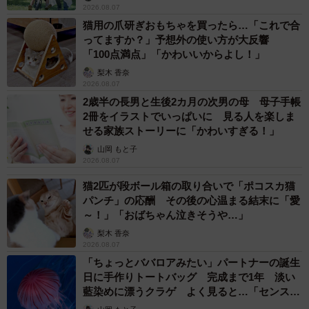
2026.08.07
猫用の爪研ぎおもちゃを買ったら…「これで合
ってますか？」予想外の使い方が大反響
「100点満点」「かわいいからよし！」
梨木 香奈
2026.08.07
2歳半の長男と生後2カ月の次男の母 母子手帳
2冊をイラストでいっぱいに 見る人を楽しま
せる家族ストーリーに「かわいすぎる！」
山岡 もと子
2026.08.07
猫2匹が段ボール箱の取り合いで「ポコスカ猫
パンチ」の応酬 その後の心温まる結末に「愛
～！」「おばちゃん泣きそうや…」
梨木 香奈
2026.08.07
「ちょっとババロアみたい」パートナーの誕生
日に手作りトートバッグ 完成まで1年 淡い
藍染めに漂うクラゲ よく見ると…「センスす
ごい」