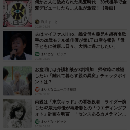
何かと人に舐められた黒髪時代 30代後半で金
髪デビューしたら…人生が激変！【漫画】
海川 まこと
2026.08.08
夫はマイファスHiro、義父母も義兄も超有名歌
手の28歳モデル兼俳優が第1子出産を報告「母
子ともに健康…日々、大切に過ごしたい」
まいどなトピック
2026.08.08
お盆明けは介護相談が3割増加 帰省時に確認
したい「離れて暮らす親の異変」チェックポイ
ントは？
まいどなニュース情報部
2026.08.08
両親は「東京キッド」の看板役者 ライダー演
じた42歳元俳優が再婚妻との「ウエディングフ
ォト」計画を明言 「センスあるカメラマン求
む」
まいどなトピック
2026.08.08