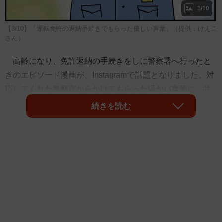
1/10
【8/10】「運転免許の返納手続きでもらった優しい言葉」（提供：けえこ
さん）
高齢になり、免許返納の手続きをしに警察署へ行ったと
きのエピソード漫画が、Instagramで話題となりました。対
応してくれた警察官からかけてもらった温かい言葉に、共
感の声が集まりました。
続きを読む
Instagramに漫画を投稿したのは、けえこ@ほわわん子育
て絵日記（
＠howawan100
）さんです。今年夏ごろ、けえ
こさんのお母さん（通称：マミィさん）から免許を返納し
たいとの相談があり、けえこさんは警察署まで付き添いま
す。