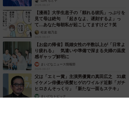
山岡 もと子
2026.08.07
【漫画】大学生息子の「頼れる彼氏」っぷりを
見て母は絶句 「起きなよ、遅刻するよ」っ
て…あなた毎朝私が起こしてますけど？笑
松波 穂乃圭
2026.08.07
【お盆の帰省】既婚女性の半数以上が「日常よ
り疲れる」 気遣いや準備で深まる夫婦の温度
感ギャップ鮮明に
まいどなニュース情報部
2026.08.07
父は「エミー賞」主演男優賞の真田広之 31歳
イケメン俳優が長髪ヒゲのワイルド近影「ガチ
ヒロさんそっくり」「新たな一面もステキ」
まいどなトピック
2026.08.07