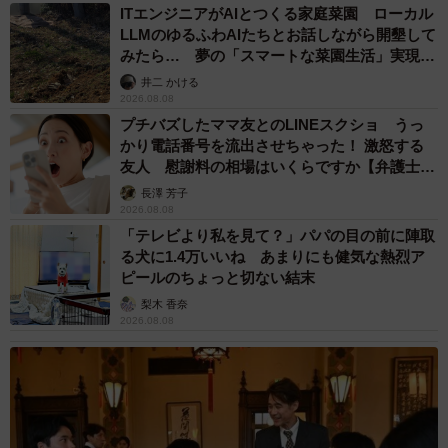
ITエンジニアがAIとつくる家庭菜園 ローカル
LLMのゆるふわAIたちとお話しながら開墾して
みたら… 夢の「スマートな菜園生活」実現な
るか
井二 かける
2026.08.08
プチバズしたママ友とのLINEスクショ うっ
かり電話番号を流出させちゃった！ 激怒する
友人 慰謝料の相場はいくらですか【弁護士が
解説】
長澤 芳子
2026.08.08
「テレビより私を見て？」パパの目の前に陣取
る犬に1.4万いいね あまりにも健気な熱烈ア
ピールのちょっと切ない結末
梨木 香奈
2026.08.08