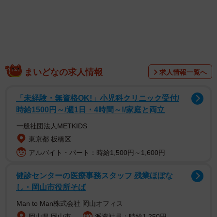
まいどなの求人情報
求人情報一覧へ
「未経験・無資格OK!」小児科クリニック受付/
時給1500円～/週1日・4時間～!/家庭と両立
「ゴールドで終わった。これはすごいことです
一般社団法人METKIDS
よ」
東京都 板橋区
アルバイト・パート：時給1,500円～1,600円
健診センターの医療事務スタッフ 残業ほぼな
し・岡山市役所そば
Man to Man株式会社 岡山オフィス
岡山県 岡山市
派遣社員：時給1,250円