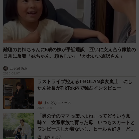
難聴のお姉ちゃんに5歳の妹が手話通訳 互いに支え合う家族の
日常に反響「妹ちゃん、頼もしい」「かわいい通訳さん」
五ヶ瀬 あお
2026.08.07
ラストライブ控えるT-BOLAN森友嵐士 にし
たん社長がTikTok内で独占インタビュー
まいどなニュース
2026.08.07
「男の子のママっぽいよね」ってどういう意
味？ 女系家族で育った母 いつもスカートと
ワンピースしか着ないし、ヒールも好き どの
へんが…
山岡 もと子