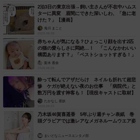
2泊3日の東京出張→飼い主さんが不在中ハムス
ターに異変 眉間にできた深いしわ、「急に老
けた？」【漫画】
海川 まこと
2026.08.08
赤ちゃんが気になる？ひょっこり顔を出す2匹
の猫の愛らしさに悶絶…！ 「こんなかわいい
構図あります？」「ベストショットすぎる！」
梨木 香奈
2026.08.08
酔って転んでアザだらけ ネイルも折れて超悲
惨 ケガが絶えない夜のお仕事 「病院代」と
数万円を渡す神客も！【現役キャストに取材】
たかなし 亜妖
2026.08.07
乃木坂46賀喜遥香 5年ぶり週チャン表紙 巻
頭グラビアでは激レアなメガネルームウエア姿
まいどなニュースエンタメ部