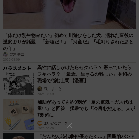
「体だけ別生物みたい」初めて川遊びをした犬、濡れた直後の
激変ぶりが話題 「新種だ！」「河童だ」「毛刈りされたあと
の羊」
梨木 香奈
2026.08.09
異性に話しかけたらセクハラ？ 黙っていたら
フキハラ？ 「最近、生きるの難しい」令和の
職場で悩む上司【漫画】
海川 まこと
2026.08.09
補助があっても約9割が「夏の電気・ガス代は
重い」と回答…猛暑でも「冷房を控える」人が
7割超に
まいどなデータ
2026.08.08
「だんだん時代劇俳優みたく…」国民的バンド