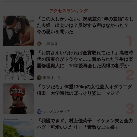
さん）
アクセスランキング
「この人しかいない」26歳差の“年の差婚”をし
た夫婦 出会いは？反対する声はなかった？
今の思いを聞いた
古川 諭香
「お前さえいなければ金賞取れてた！」高校時
代の演奏会がトラウマ……責められた学生は楽
器修理職人に 10年後再会した因縁の相手から
思わぬ申し出【漫画】
海川 まこと
「ウソだろ」体重130kgの女性芸人オダウエダ
植田 大学時代のほっそり姿に「マジで」
まいどなメディア
「我慢できず」村上佳菜子、イケメン夫と全力
ハグ「可愛いふたり」「素敵なご夫婦」