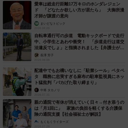
愛車は総走行距離17万キロのホンダレジェン
ド 「どなたか欲しい方が居たら」 大御所漫
才師が譲渡の意向
まいどなトピック
2026.08.06
自転車通行可の歩道 電動キックボードで走行
中、小学生とあわや衝突！ 「歩道走行は道交
法違反でしょ」と指摘されました【弁護士が解
説】
長澤 芳子
2026.08.06
配達中でもお構いなしに「駐禁シール」ペタペ
タ 職務に忠実すぎる麻布の駐車監視員にネッ
ト猛批判「バカげた取り締まり」
中将 タカノリ
2026.07.31
親の通院で有休が消えていく日々→付き添うの
は「月1回に」 家族の負担を軽くする介護保
3/10
険の通院支援【社会福祉士が解説】
もくもくライターズ
【9/10】「運転免許の返納手続きでもらった優しい言葉」（提供：けえこ
2026.07.29