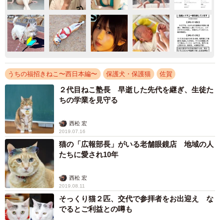
うちの福招きねこ〜西日本編〜
保護犬・保護猫
佐賀
２代目ねこ塾長 早逝した先代を継ぎ、生徒た
ちの学業を見守る
西松 宏
2019.07.16
猫の「広報部長」がいる老舗眼鏡店 地域の人
たちに愛され10年
西松 宏
2019.08.11
そっくり猫２匹、交代で参拝者をお出迎え な
でるとご利益との噂も