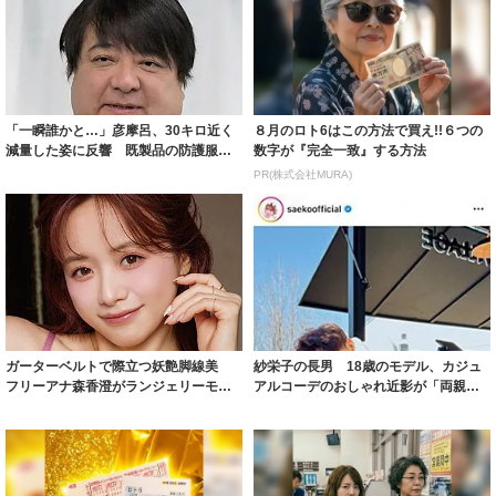
「一瞬誰かと…」彦摩呂、30キロ近く
８月のロト6はこの方法で買え!!６つの
減量した姿に反響 既製品の防護服が
数字が『完全一致』する方法
着られると...
PR(株式会社MURA)
ガーターベルトで際立つ妖艶脚線美
紗栄子の長男 18歳のモデル、カジュ
フリーアナ森香澄がランジェリーモデ
アルコーデのおしゃれ近影が「両親の
ルに ｢PE...
いいとこ取...