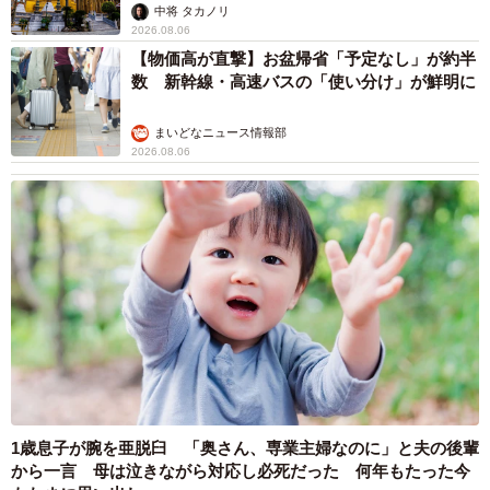
中将 タカノリ
2026.08.06
【物価高が直撃】お盆帰省「予定なし」が約半
数 新幹線・高速バスの「使い分け」が鮮明に
まいどなニュース情報部
2026.08.06
1歳息子が腕を亜脱臼 「奥さん、専業主婦なのに」と夫の後輩
から一言 母は泣きながら対応し必死だった 何年もたった今