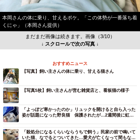
本岡さんの体に乗り、甘えるポケ。「この体勢が一番落ち着
くにゃ」（本岡さん提供）
まだまだ画像は続きます。画像（3/10）
↓ スクロールで次の写真 ↓
おすすめニュース
【写真】飼い主さんの体に乗り、甘える猫さん
【写真5枚】飼い主さんが営む雑貨店と、看板猫の様子
「よっぽど寒かったのか」リュックを開けると自ら入った
姿が話題になった野良猫 保護されたが…2週間後に虹の
橋を渡る
「殺処分になるくらいならうちで飼う」民家の前で鳴いて
いた猫、なでるとついてきた…愛犬が亡くなって間もなく