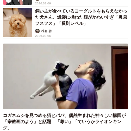
2026.08.06
飼い主が食べているヨーグルトをもらえなかっ
た犬さん、爆裂に拗ねた顔がかわいすぎ「鼻息
フスフス」「反則レベル」
椎名 碧
2026.08.06
コガネムシを見つめる猫とパパ、偶然生まれた神々しい構図が
「宗教画のよう」と話題 「尊い」「ていうかライオンキン
グ」