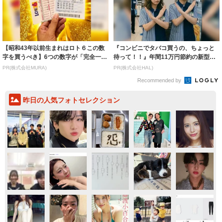
【昭和43年以前生まれはロト６この数
『コンビニでタバコ買うの、ちょっと
字を買うべき】6つの数字が「完全一
待って！！』年間11万円節約の新型タ
致」する方...
バコ
PR(株式会社MURA)
PR(株式会社HAL)
Recommended by
昨日の人気フォトセレクション