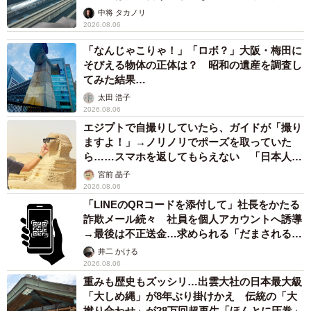
係が反響
中将 タカノリ
2026.08.06
「なんじゃこりゃ！」「ロボ？」大阪・梅田に
そびえる物体の正体は？ 昭和の遺産を調査し
てみた結果…
太田 浩子
2026.08.06
エジプトで自撮りしていたら、ガイドが「撮り
ますよ！」→ノリノリでポーズを取っていた
ら……スマホを返してもらえない 「日本人は
カモ代表かも」「私は6時間で3万円払った」
宮前 晶子
2026.08.06
「LINEのQRコードを添付して」社長をかたる
詐欺メール続々 社員を個人アカウントへ誘導
→最後は不正送金…求められる「だまされる前
提」の対策
井二 かける
2026.08.06
重みも歴史もズッシリ…出雲大社の日本最大級
「大しめ縄」が8年ぶり掛けかえ 伝統の「大
撚り合わせ」が28万回超再生「ほんとに圧巻」