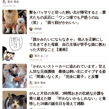
梨木 香奈
2026.08.06
髪をバッサリと切った飼い主が帰宅すると→愛
犬たちの反応に「ワンコ様でも戸惑うのね
（笑）」「困り顔がかわいい」
ANNA
2026.08.06
「誰かみたいにならなきゃ」 他人を正解にし
て生きてきた母親 自己主張が苦手な娘に教わ
った大切なこと【漫画】
海川 まこと
2026.08.06
「かわいいストーカーに追われています」甘え
ん坊な元保護猫 最後は飼い主にダイブする姿
に「間違いなく犬」「完全に親子」と反響
梨木 香奈
2026.08.06
がんと片目の失明、3時間おきの壮絶な介護を
乗り越えた猫 「叶わないかもしれない」と覚
悟した19歳の誕生日を迎えて感動