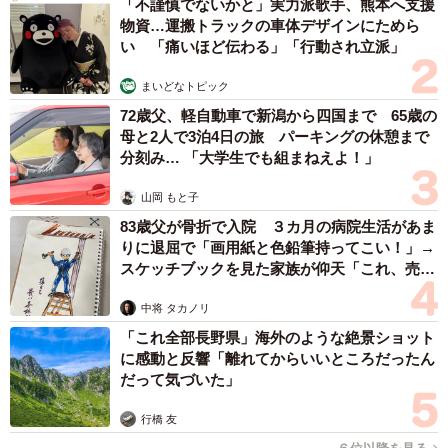
「不謹慎でないかと」実力派歌手、熊本へ支援
物資…運搬トラックの車体デザインにためら
い 「痛いほど伝わる」「行動され立派」
まいどなトピック
72歳父、軽自動車で新潟から四国まで 65歳の
母と2人で3泊4日の旅 パーキングの休憩まで
分刻み… 「大学生でも組まねえよ！」
山岡 もと子
83歳父が骨折で入院 ３カ月の病院生活があま
りに退屈で「画用紙と色鉛筆持ってこい！」→
スケッチブックを見た家族が仰天「これ、売れ
ますよ…」
中将 タカノリ
「これ全部長野県」海外のような絶景ショット
に感動と反響「離れてからいいところだったん
だって気づいた」
行橋 友