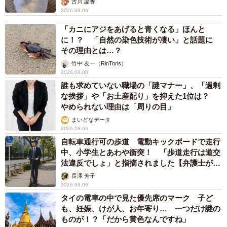
古川 諭香
2026.08.06
「カニにアジをあげると青くなる」ほんと
に！？ 「自然の染色技術が凄い」と話題に
その理由とは…？
竹中 友一（RinToris）
2026.08.06
誰も求めていない職場の「謎マナー」、「過剰
な挨拶」や「お土産配り」を抑えた1位は？
やめられない理由は「周りの目」
まいどなデータ
2026.08.06
自転車通行可の歩道 電動キックボードで走行
中、小学生とあわや衝突！ 「歩道走行は道交
法違反でしょ」と指摘されました【弁護士が解
説】
長澤 芳子
2026.08.06
タイの電車の中で見た優先席のマーク 子ど
も、妊娠、けが人、お年寄り… 一つだけ謎の
ものが！？「だから黄色なんですね」