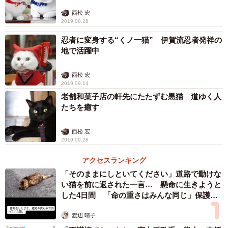
西松 宏
2019.08.28
忍者に変身する“くノ一猫” 伊賀流忍者発祥の
地で活躍中
西松 宏
2019.09.14
老舗和菓子店の軒先にたたずむ黒猫 道ゆく人
たちを癒す
西松 宏
2019.09.28
アクセスランキング
「そのままにしといてください」道路で動けな
い猫を前に返された一言… 懸命に生きようと
した4日間 「命の重さはみんな同じ」保護団
体代表の訴え
渡辺 晴子