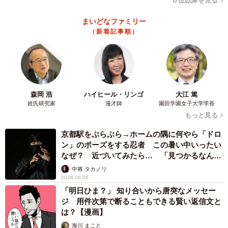
６位以降を見る
まいどなファミリー
（新着記事順）
森岡 浩
ハイヒール・リンゴ
大江 篤
姓氏研究家
漫才師
園田学園女子大学学長
もっと見る
京都駅をぶらぶら→ホームの隅に何やら「ドロ
ン」のポーズをする忍者 この暑い中いったい
なぜ？ 近づいてみたら… 「見つかるなんて
未熟」
中将 タカノリ
2026.08.06
「明日ひま？」 知り合いから唐突なメッセー
ジ 用件次第で断ることもできる賢い返信文と
は？【漫画】
海川 まこと