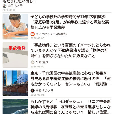
もたまに思い出し…
山岡 もと子
2026.08.06
子どもの学校外の学習時間が11年で2割減少
「家庭学習0分層」が約半数に達する深刻な実
態と広がる学習格差
まいどなニュース情報部
2026.08.06
「事故物件」という言葉のイメージにとらわれ
ていませんか？ 不動産業者が語る「物件の可
能性」を閉ざさないために必要なこと
平藤 清刀
2026.08.06
東京・千代田区の中央線高架に心ない落書き
歴史ある昌平橋架道橋の被害に怒りの声 「何
も分かってないし、センスも古い」「罰則強化
して」
中将 タカノリ
2026.08.06
もしかすると「下山ダッシュ」 リニア中央新
幹線の長野県駅 在来線との乗り継ぎなし→な
ら走れば間に合うんじゃない？ 惜しい位置関