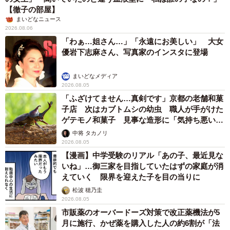
【徹子の部屋】
まいどなニュース
2026.08.06
「わぁ…姐さん…」「永遠にお美しい」 大女
優岩下志麻さん、写真家のインスタに登場
まいどなメディア
2026.08.05
「ふざけてません…真剣です」京都の老舗和菓
子店 次はカブトムシの幼虫 職人が手がけた
ゲテモノ和菓子 見事な造形に「気持ち悪いく
らいリアル」
中将 タカノリ
2026.08.05
【漫画】中学受験のリアル「あの子、最近見な
いね」…御三家を目指していたはずの家庭が消
えていく 限界を迎えた子を目の当りに
松波 穂乃圭
2026.08.05
市販薬のオーバードーズ対策で改正薬機法が5
月に施行、かぜ薬を購入した人の約6割が「法