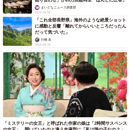
まいどなニュース調査部
2026.08.06
「これ全部長野県」海外のような絶景ショット
に感動と反響「離れてからいいところだったん
だって気づいた」
行橋 友
2026.08.06
「ミステリーの女王」と呼ばれた作家の娘は「2時間サスペンス
の女王」 聞いていたのと違う血液型に「私は誰の子なの？」