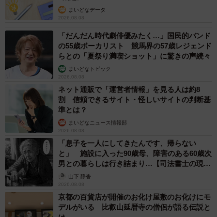
（33.5%）などが挙げられ、子どもが親にはなかなか伝え
まいどなデータ
2026.08.08
にくいことを胸に秘めていると感じている親が多いことが
「だんだん時代劇俳優みたく…」国民的バンド
うかがえる結果となりました。
の55歳ボーカリスト 競馬界の57歳レジェンド
らとの「夏祭り満喫ショット」に驚きの声続々
◇ ◇
まいどなトピック
2026.08.08
【出典】
ネット通販で「運営者情報」を見る人は約8
割 信頼できるサイト・怪しいサイトの判断基
▽Experienshare（エクスペリエンシェア）
準とは？
https://hello.experienshare.com/ja/
まいどなニュース情報部
2026.08.08
「息子を一人にしてきたんです、帰らない
と」 施設に入った90歳母、障害のある60歳次
男との暮らしは行き詰まり…【司法書士の現場
から】
山下 静香
2026.08.08
京都の百貨店が開催のお化け屋敷のお化けにモ
デルがいる 比叡山延暦寺の僧侶が語る伝説と