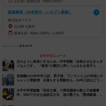
正社員 / 派遣社員：時給1,650円～
調査によると、「子どもの受験を決めた時期」について
医療事務（外来受付・レセプト業務）
は、「受験の1～2年前」（38.4%）、「受験前1年未満」
株式会社ワイズ
（29.3%）、「受験の3～4年前」（20.9%）など、約7割が
石川県 七尾市
2年前には受験を決めていること分かりました。
派遣社員：時給1,250円～1,300円
なお、「受験を決めた理由やきっかけ」について回答者か
Sponsored by
らは、「将来的な進学、就職の優位性を考えて」（30
代）、「将来職業選択するときに選べる幅を増やしたいか
おすすめニュース
ら」（40代）といった声が寄せられています。
父のように医者にするため…中学受験「合格させなきゃダ
メなんです」 “家系”の重圧に押しつぶされる母子ら 大
手塾講師に聞いたリアル
首都圏の23年中学入試 男子校、ワンランク上の学校にチ
ャレンジ受験増 全落ちする受験生も…24年入試はどうな
る？
大手中学受験塾「四谷大塚」で男性講師の教え子盗撮事
件、SNSで大きな波紋広がる 他の塾でも「懲戒解雇、逮
捕があった」