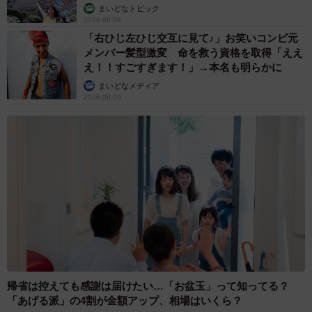
まいどなトピック
2026.08.09
「子どもの考えていることが今一つわからない」という回
「右ひじ左ひじ交互に見て♪」お笑いコンビ元
答については、特に中学受験を控えた小学生の場合、難し
メンバー髪型激変 命を救う資格を取得「ええ
い年齢でもあることから、「本人の本当の意思がわからな
え！！すごすぎます！」→本名も明らかに
い」（30代）、「本当に受験したいのか、したくないのか
まいどなメディア
2026.08.09
微妙」（30代）、「本人が何を考えているか、わからな
い」（40代）といった声が多く寄せられています。
帰省は控えても感謝は届けたい…「お盆玉」って知ってる？
「あげる派」の4割が金額アップ、相場はいくら？