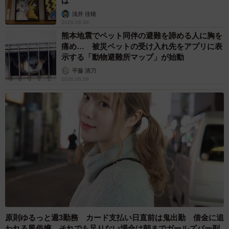
は
浅井 佳穂
2026.08.08
熊本地震でペット同伴の避難を諦める人に胸を
痛め… 被災ペットの受け入れ先をアプリに表
示する「動物避難所マップ」が始動
平藤 清刀
2026.08.08
原則ゆるっと週3勤務 カード支払い日直前は鬼出勤 借金に追
われる風俗嬢 それでも足りない場合は朝までガールズバー副