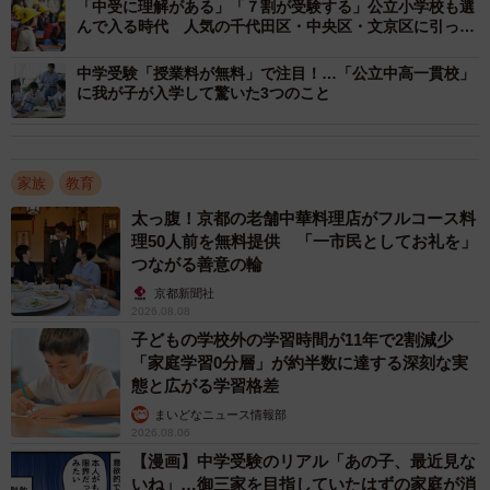
「中受に理解がある」「７割が受験する」公立小学校も選
んで入る時代 人気の千代田区・中央区・文京区に引っ越
す親も
中学受験「授業料が無料」で注目！…「公立中高一貫校」
に我が子が入学して驚いた3つのこと
3/6
受験に向けて、学習のために利用しているもの／学費以外に教育にかけ
家族
教育
ている月の費用（提供画像）
太っ腹！京都の老舗中華料理店がフルコース料
理50人前を無料提供 「一市民としてお礼を」
続けて、「子どもの受験に向けて、学習のために利用して
つながる善意の輪
いるもの」を複数回答で答えてもらったところ、「塾」
京都新聞社
（52.6%）、「通信教育」（20.7%）、「予備校」
2026.08.08
（15.9%）、「家庭教師（オフライン）」（10.5%）といっ
子どもの学校外の学習時間が11年で2割減少
「家庭学習0分層」が約半数に達する深刻な実
た回答が上位に並びました。
態と広がる学習格差
まいどなニュース情報部
さらに、「学費以外に教育にかけている月の費用」につい
2026.08.06
ては、「1万円以上2万円未満」（24.3%）、「2万円以上3
【漫画】中学受験のリアル「あの子、最近見な
いね」…御三家を目指していたはずの家庭が消
万円未満」（19.6%）、「5000円以上1万円未満」