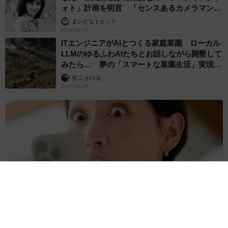
ォト」計画を明言 「センスあるカメラマン求
む」
まいどなトピック
2026.08.08
ITエンジニアがAIとつくる家庭菜園 ローカル
LLMのゆるふわAIたちとお話しながら開墾して
みたら… 夢の「スマートな菜園生活」実現な
るか
井二 かける
2026.08.08
プチバズしたママ友とのLINEスクショ うっかり電話番号を流