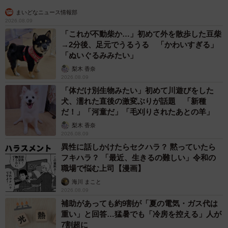
まいどなニュース情報部
6/6
2026.08.09
「これが不動柴か…」初めて外を散歩した豆柴
受験合格に向けて、学習先の先生以外にお子様が相談できる相手は必要
→2分後、足元でうるうる 「かわいすぎる」
であると思いますか？／相談相手にはどのような相談を聞いてあげてほ
「ぬいぐるみみたい」
しいと思いますか？（提供画像）
梨木 香奈
2026.08.09
子どもの本音がわからずとまどうなど、受験を控えた子ど
「体だけ別生物みたい」初めて川遊びをした
もに対する悩みを多くの親が抱えていることが明らかにな
犬、濡れた直後の激変ぶりが話題 「新種
りました。そこで、「学習先の先生以外に子どもが直接、
だ！」「河童だ」「毛刈りされたあとの羊」
受験について気軽に相談できる相手が必要だと思います
梨木 香奈
2026.08.09
か」と聞いたところ、83.9％の人が「必要だと思う」（と
異性に話しかけたらセクハラ？ 黙っていたら
てもそう思う29.1%・ある程度はそう思う54.8%）と回答。
フキハラ？ 「最近、生きるの難しい」令和の
職場で悩む上司【漫画】
さらに、「相談相手に聞いてほしいと思う子どもからの悩
海川 まこと
2026.08.09
み」を複数回答で答えてもらったところ、「親に言えない
補助があっても約9割が「夏の電気・ガス代は
本音」（44.0%）が最多となったほか、「受験に対する不
重い」と回答…猛暑でも「冷房を控える」人が
安」（43.7%）、「モチベーションに関する悩み」
7割超に