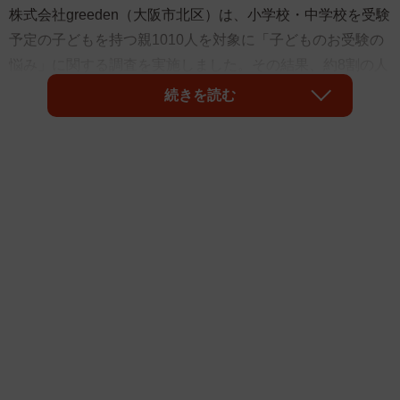
株式会社greeden（大阪市北区）は、小学校・中学校を受験
予定の子どもを持つ親1010人を対象に「子どものお受験の
悩み」に関する調査を実施しました。その結果、約8割の人
が「子どもの受験に関連した悩みがある」と回答しまし
続きを読む
た。具体的には、学習意欲や成績低下に関する悩みのほ
か、「本当に受験したいのかどうか」など、受験に対する
子どもの本音が今一つわからないという回答が多く寄せら
れたそうです。