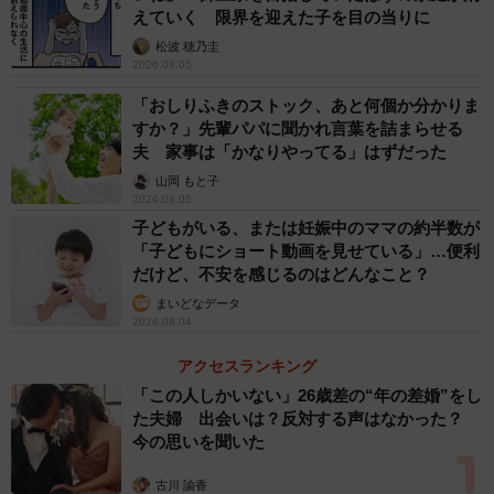
えていく 限界を迎えた子を目の当りに
（18.2%）、「5000円未満」（13.9%）、「3万円以上4万
松波 穂乃圭
円未満」（10.8%）という結果になりました。
2026.08.05
「おしりふきのストック、あと何個か分かりま
すか？」先輩パパに聞かれ言葉を詰まらせる
夫 家事は「かなりやってる」はずだった
山岡 もと子
2026.08.05
子どもがいる、または妊娠中のママの約半数が
「子どもにショート動画を見せている」…便利
だけど、不安を感じるのはどんなこと？
まいどなデータ
2026.08.04
アクセスランキング
「この人しかいない」26歳差の“年の差婚”をし
4/6
た夫婦 出会いは？反対する声はなかった？
今の思いを聞いた
受験に向けて取り組んでいることは、成果につながっていると実感でき
ていますか？（提供画像）
古川 諭香