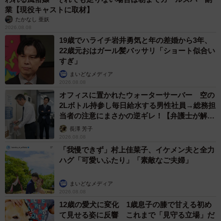
業【現役キャストに取材】
たかなし 亜妖
2026.08.08
19歳でハライチ岩井勇気と年の差婚から3年、
22歳元おはガール髪バッサリ「ショート似合い
すぎ」
まいどなメディア
2026.08.08
オフィスに置かれたウォーターサーバー 空の
2Lボトル持参し毎日給水する男性社員→総務担
当者の注意にまさかの逆ギレ！【弁護士が解
説】
長澤 芳子
2026.08.08
「我慢できず」村上佳菜子、イケメン夫と全力
ハグ「可愛いふたり」「素敵なご夫婦」
まいどなメディア
2026.08.08
12歳の愛犬に変化 1歳息子の膝で甘える初め
て見せる姿に反響 これまで「見守る立場」だ