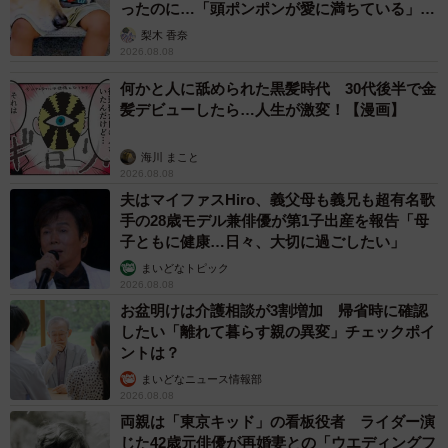
ったのに…「頭ポンポンが愛に満ちている」
「尊…」
梨木 香奈
2026.08.08
何かと人に舐められた黒髪時代 30代後半で金
髪デビューしたら…人生が激変！【漫画】
海川 まこと
2026.08.08
夫はマイファスHiro、義父母も義兄も超有名歌
手の28歳モデル兼俳優が第1子出産を報告「母
子ともに健康…日々、大切に過ごしたい」
まいどなトピック
2026.08.08
お盆明けは介護相談が3割増加 帰省時に確認
したい「離れて暮らす親の異変」チェックポイ
ントは？
まいどなニュース情報部
2026.08.08
両親は「東京キッド」の看板役者 ライダー演
じた42歳元俳優が再婚妻との「ウエディングフ