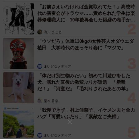
教育費にお金をかけている家庭が多いことがわかりました
「お前さえいなければ金賞取れてた！」高校時
代の演奏会がトラウマ……責められた学生は楽
が、子どもの受験に向けた取り組みは、成果につながって
器修理職人に 10年後再会した因縁の相手から
いるのでしょうか。
思わぬ申し出【漫画】
海川 まこと
調査の結果、74.7％の人が「成果につながっていると実感
「ウソだろ」体重130kgの女性芸人オダウエダ
植田 大学時代のほっそり姿に「マジで」
できている」と回答した一方で、25.3％と4人に1人が「実
感できていない」（まったくできていない5.1%・あまりで
きていない20.2%）と答えており、塾や通信教育にお金を
まいどなメディア
かけているにもかかわらず、成果が上がらないと悩んでい
「体だけ別生物みたい」初めて川遊びをした
犬、濡れた直後の激変ぶりが話題 「新種
る人も一定数いることが分かりました。
だ！」「河童だ」「毛刈りされたあとの羊」
梨木 香奈
「我慢できず」村上佳菜子、イケメン夫と全力
ハグ「可愛いふたり」「素敵なご夫婦」
まいどなメディア