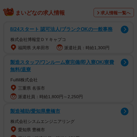
まいどなの求人情報
求人情報一覧へ
調査は、2023年8月にインターネットで実施されました。
8/24スタート 認可法人/ブランクOKの一般事務
株式会社博報堂ＤＹキャプコ
福岡県 大牟田市
派遣社員：時給1,300円
製造スタッフ/ワンルーム寮完備/即入寮OK/寮費
無料/退寮
Fulfill株式会社
三重県 名張市
派遣社員：時給1,800円～2,250円
製造補助/愛知県豊橋市
株式会社シスムエンジニアリング
2/6
愛知県 豊橋市
子どもの受験を決めた時期（提供画像）