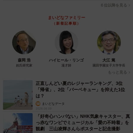
６位以降を見る
まいどなファミリー
（新着記事順）
5/6
子どもの受験に関連した悩みはありますか？／受験に関連した悩みは何
ですか？（提供画像）
森岡 浩
ハイヒール・リンゴ
大江 篤
姓氏研究家
漫才師
園田学園女子大学学長
また、82.3％の人が「子どもの受験に関連した悩みがあ
もっと見る
る」（大いにある26.5%・ある程度はある55.8%）と回答。
正直しんどい夏のレジャーランキング、3位
具体的な悩みを複数回答で教えてもらったところ、「子ど
「帰省」、2位「バーベキュー」を抑えた1位
もの集中力がない」（43.4%）、「子どもの学習意欲がな
は？
い」（30.4%）、「子どもの成績が上がらない」（29.7%）
まいどなデータ
2026.08.09
など、学習意欲や成績低下に関する悩みが上位を占めた一
「好奇心ハンパない」NHK気象キャスター、真
方で、「子どもの本音が分からない」（25.2%）といった
っ赤なワンピでミュージカル「愛の不時着」を
回答も見られました。
観劇 三山凌輝さんらポスターと記念撮影