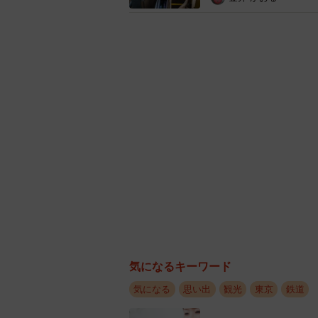
な…」
「なんだろう 涙でてきました」
など数々のコメントが寄せられてい
旅のしおりは、神田駅の改札口
ようすけさんに話を聞いた。
ーーこのしおりをどこで拾ったので
ようすけさん：お客さまとの打ち合
した。
ーーしおりを読んで。
気になるキーワード
気になる
思い出
観光
東京
鉄道
ようすけさん：とても素敵だな、こ