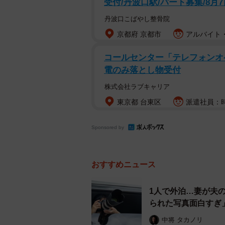
受付/丹波口駅/パート募集/8月
丹波口こばやし整骨院
京都府 京都市
アルバイト・
コールセンター「テレフォンオ
電のみ落とし物受付
株式会社ラブキャリア
東京都 台東区
派遣社員：時給
Sponsored by
おすすめニュース
1人で外泊…妻が夫
られた写真面白すぎ
中将 タカノリ