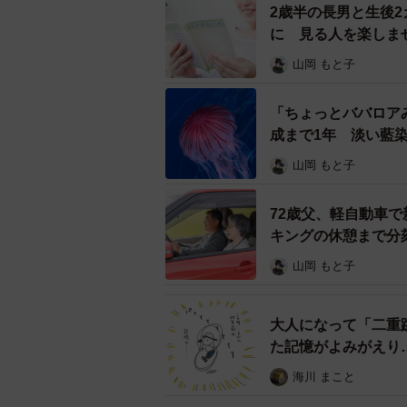
るだろうなと思いました。デジタル
2歳半の長男と生後
ります。またもらった方もとても大
に 見る人を楽しま
敵なしおりなのに靴で踏んだ後、誰
山岡 もと子
さも感じました。
「ちょっとババロア
ーー投稿が反響を呼んだことについ
成まで1年 淡い藍
山岡 もと子
ようすけさん：基本的に私と同じ意
撃してくる人もいていろいろな意見
72歳父、軽自動車で
が、人間が心から分かり合うのは難
キングの休憩まで分
山岡 もと子
◇ ◇
このしおりの持ち主が楽しく東京旅
大人になって「二重
た記憶がよみがえり
【漫画】
なお、今回の話題を提供してくれた
海川 まこと
note「全宅ツイ不動産チンパンジー