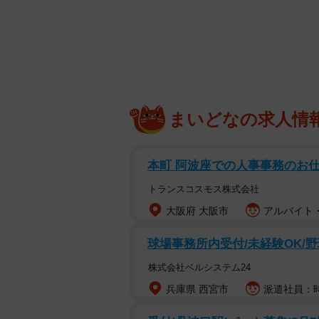
まいどなの求人情
本町 阿波座での人事事務のお
トランスコスモス株式会社
大阪府 大阪市
アルバイト・
球場事務所内受付/未経験OK/野
株式会社ベルシステム24
駅でひろった
兵庫県 西宮市
派遣社員：時