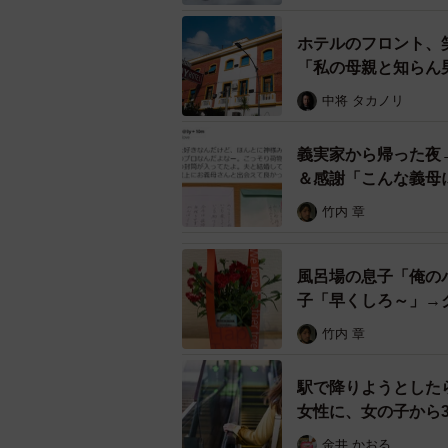
旅行を楽しみにする持ち主
ホテルのフロント、
「私の母親と知らん
半年前だし名前書いてな
中将 タカノリ
駅にこの手作りのしおり
男女か友達同士かわから
義実家から帰った夜
今思い出したわ。
pic.tw
＆感謝「こんな義母
— バンディーズ🐦ようすけ (
竹内 章
可愛いイラストをまじえ綴られた福
風呂場の息子「俺の
持ちが伝わり、思わず笑みをうかべ
子「早くしろ～」→
に落としてしまったのだろうか。靴
SNSユーザー達からは
竹内 章
「店選びのセンスがすばらしいですw
駅で降りようとした
女性に、女の子から
「素敵すぎて眩しいです…しおりの
「旅を楽しみにしながら書いたこと
金井 かおる