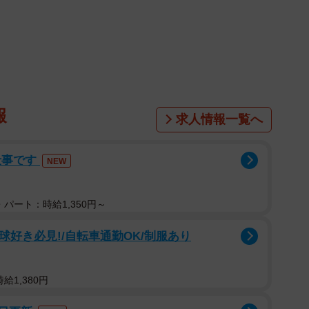
報
求人情報一覧へ
仕事です
NEW
パート：時給1,350円～
球好き必見!/自転車通勤OK/制服あり
1/2
旅のしおりが話題に（はとさん提供）
給1,380円