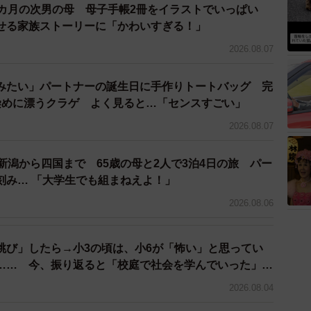
の時代に手作りでしおりを作るのは作成者の真心が伝わ
2カ月の次男の母 母子手帳2冊をイラストでいっぱい
事なものになるんだろうな、と思いました。こんなに素
せる家族ストーリーに「かわいすぎる！」
も拾わない違和感、大人の現代社会の慌ただしさと寂し
2026.08.07
みたい」パートナーの誕生日に手作りトートバッグ 完
て。
染めに漂うクラゲ よく見ると…「センスすごい」
2026.08.07
見の方が多いですが、半年経過したしおりでも晒すと攻
があるなと思います。突然、大局的な言い方をします
新潟から四国まで 65歳の母と2人で3泊4日の旅 パー
しいなと。
刻み… 「大学生でも組まねえよ！」
2026.08.06
行を終えていることを願うばかりだ。
跳び」したら→小3の頃は、小6が「怖い」と思ってい
…… 今、振り返ると「校庭で社会を学んでいった」
ようすけさんが所属する全宅ツイでは、不動産ニュース
2026.08.04
情報」を運営。