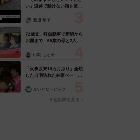
い」道路で動けない猫を前に
返された一言… 懸命に生き
ようとした4日間 「命の重
渡辺 晴子
さはみんな同じ」保護団体代
表の訴え
72歳父、軽自動車で新潟から
四国まで 65歳の母と2人で
3泊4日の旅 パーキングの休
憩まで分刻み… 「大学生で
山岡 もと子
も組まねえよ！」
「火事以来10カ月ぶり」全焼
した自宅訪れた林家ぺー 内
装も壁も取り払われスケルト
ン状態の部屋に呆然
まいどなトピック
６位以降を見る