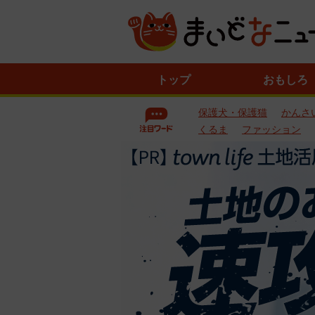
ニ
トップ
おもしろ
ュ
ー
保護犬・保護猫
かんさ
ス
一
くるま
ファッション
覧