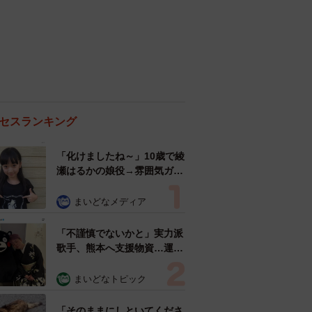
セスランキング
「化けましたね～」10歳で綾
瀬はるかの娘役→雰囲気ガラ
リの18歳に成長 「メイクで
雰囲気が」「宝塚に入れそ
まいどなメディア
う」
「不謹慎でないかと」実力派
歌手、熊本へ支援物資…運搬
トラックの車体デザインにた
めらい 「痛いほど伝わる」
まいどなトピック
「行動され立派」
「そのままにしといてくださ