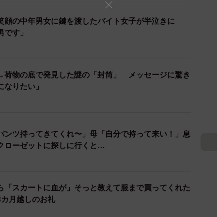
のワクワクが伝わってくるよう（はとさん提供）
笑顔の中年男女に鍵を渡したバイト女子が半泣きに
男です」
いから晒すとかじゃなくてさ。
が落ちててね。
ないけど、素敵だなと当時感動したのなぜか
→荷物の底で発見した謎の「封筒」 メッセージに驚き
itter.com/WGpf5aOYyj
になりたい」
@jounetu2sen)
May 27, 2023
島から東京への一泊旅行の旅のしおり。ウキウキする気
パンツ持ってきてくれ〜」母「自分で持って来い！」息
てしまう素敵な内容だが、持ち主は東京見物している間
クローゼットに探しに行くと…
に踏まれてしまった跡もせつないこの旅のしおりに、
w」
ら「スカートに血が」そっと教えて服まで買ってくれた
3カ月越しのお礼
センスありすぎて、作って欲しい…」
が伝わる可愛いしおり 落としたのが旅の帰りならよい