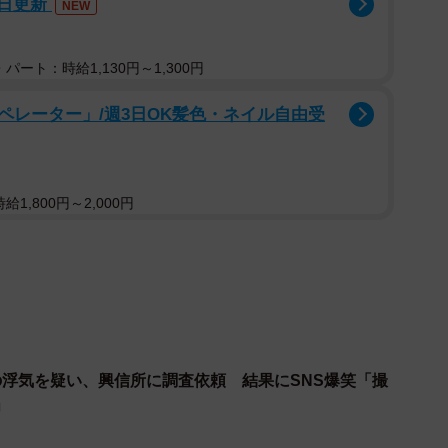
7日更新
NEW
パート：時給1,130円～1,300円
ペレーター」/週3日OK髪色・ネイル自由受
1,800円～2,000円
の浮気を疑い、興信所に調査依頼 結果にSNS爆笑「撮
」
2/2