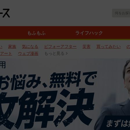
もふもふ
ライフハック
い
家族
気になる
ビフォーアフター
災害
買ってみたい
アート
ウェブ漫画
もっと見る