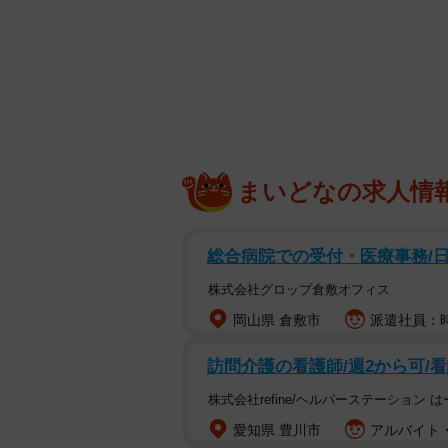
過去の経験と重なり「同じ思い
まいどなの求人情
総合病院での受付・医療事務/日
株式会社グロップ倉敷オフィス
岡山県 倉敷市
派遣社員：時
訪問介護の看護師/週2から可/
株式会社refine/ヘルパーステーション 
愛知県 豊川市
アルバイト・