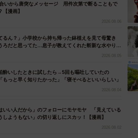
り合いから唐突なメッセージ 用件次第で断ることもで
？【漫画】
す。
2026.08.06
た女性が多いことや、同じ状況を見たら勇気を出して
てるん？」小学校から持ち帰った鉢植えを見て母驚き
い、というリプがあってツイートしてよかったと思って
うろだと思ってた…息子が教えてくれた斬新な水やりと
2026.08.05
恥ずかしいことです。自分がもしその状況になったら
うんですね。少しの勇気で困ってる人が救われることが
船酔いしたときに試したら→5回も嘔吐していたの
もっと早く知りたかった」「寝そべるといいらしい」
い繋がりが広まってくれることを願っています」
2026.08.04
た経験のある人は多かったようで、リプ欄には体験談
はいい人だから」のフォローにモヤモヤ 「見えている
れました。
うしようもない」の切り返しにスカッ！【漫画】
2026.08.02
を受け、「これ知ってた？生理の血は大根おろしでも