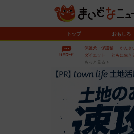
ニ
トップ
おもしろ
ュ
ー
保護犬・保護猫
かんさ
ス
一
ダイエット
ともに生き
覧
もっと見る