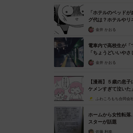
ショーツが見える状態だったのに誰
じ女性なのに見て見ぬふりふりをす
「ホテルのベッドが
あって、恥ずかしい思いをさせたく
グ代は？ホテルやリ
金井 かおる
──今回、Twitterに投稿しようと
電車内で高校生が「
「（助けたのは）数カ月前の出来事
「ちょうどいいやさ
子の気持ちが単純にうれしかったで
金井 かおる
の毛を一つに束ねていたのでヘアゴ
気持ちがうれしかったです」
【漫画】５歳の息子
ケメンすぎて泣いた
ふわころもち合同会
ホームから女性転落
スターが話題
佐藤 利幸