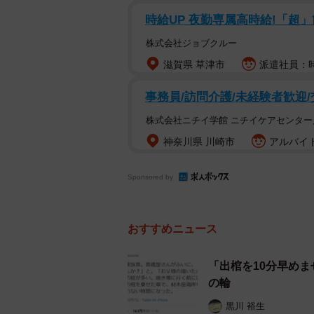
時給UP 夜勤専属高時給!「超」
株式会社ジョブクルー
「あ、スカートに…」。その時、女
滋賀県 草津市
派遣社員：時
──いつ頃の出来事ですか。
事務員/訪問介護/未経験者歓迎
「お礼を渡されたのは今年の1月に
株式会社ニチイ学館 ニチイケアセンター
神奈川県 川崎市
アルバイト
──「急いで駅ビルでスカートを買っ
たのでしょうか。
Sponsored by
「お店に行ったのは私一人です。時
お金はいただいておりません」
おすすめニュース
──声をかけるのには勇気が必要で
「出棺を10分早め
の輪
「実は私も高校生の頃、トイレから
黒川 裕生