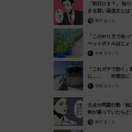
「明日ひま？」 知
きる賢い返信文とは
──たくさんのリプも寄せられていま
海川 まこと
「生理の漏れで恥ずかしい思いをし
「このやり方で合っ
助けてあげたい、声をかけてあげた
ペットボトルはじょ
います」
は
中将 タカノリ
「生理の漏れは女性にとってとても
そっと女性から指摘して欲しいと思
「これガチで効く」
に…… 対策法に「
あります。女性が女性を守るやさし
中将 タカノリ
応急処置の方法も投稿
生理の血液が漏れたことで服を汚し
欠点や問題行動「根
や汚れの落とし方なども多数寄せら
幹が腐っていたらど
海川 まこと
しらゆきちゃんさんは反響の大きさ