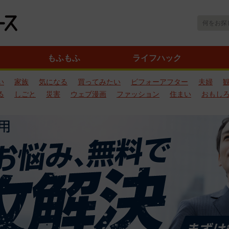
もふもふ
ライフハック
い
家族
気になる
買ってみたい
ビフォーアフター
夫婦
る
しごと
災害
ウェブ漫画
ファッション
住まい
おもし