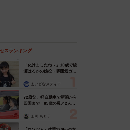
セスランキング
「化けましたね～」10歳で綾
瀬はるかの娘役→雰囲気ガラ
リの18歳に成長 「メイクで
雰囲気が」「宝塚に入れそ
まいどなメディア
う」
72歳父、軽自動車で新潟から
四国まで 65歳の母と2人で
3泊4日の旅 パーキングの休
憩まで分刻み… 「大学生で
山岡 もと子
も組まねえよ！」
「ウソだろ」体重130kgの女