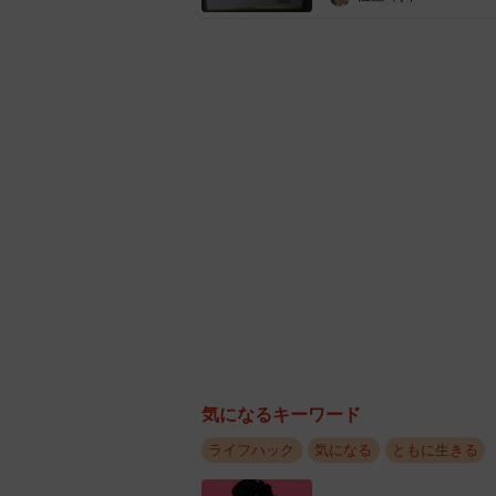
女の子から贈られた
──ツイートが大きな反響を生んでい
気になるキーワード
ライフハック
気になる
ともに生きる
「正直、なぜこんなに反響があるの
り前だと思っていますし、わりと日