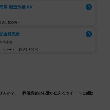
簡単 製造作業 KK
1/3
性がとった行動は＝Monet/stock.adobe.com
給1,500円～
/交通費支給
入ってすぐです。女の子は高校生ぐらいです」
川崎小倉
・パート：時給1,340円～
て渡した」とのことですが、2人でお店まで行き購入し
間もなかったので安いスカートを買って渡しました。
す。それでも伝えようと思った理由は。
ませんか？」 葬儀業者の心遣い伝えるツイートに感動
出たときにプリーツスカートの一部が下着に挟まって