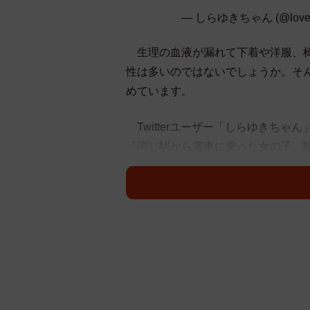
— しらゆきちゃん (@love
生理の血液が漏れて下着や洋服、椅
性は多いのではないでしょうか。そ
めています。
Twitterユーザー「しらゆきちゃん」さ
「同じ駅から電車に乗った女の子。
中にくっ付くように隠して一緒に降
て。急いで駅ビルでスカートを買っ
会うまでずっと持ち歩いてたそうで
同時に公開した写真には、女の子か
ます。投稿には5万近いいいねがつ
がステキです」「女の子の感謝の思
稿者さんに話を聞きました。