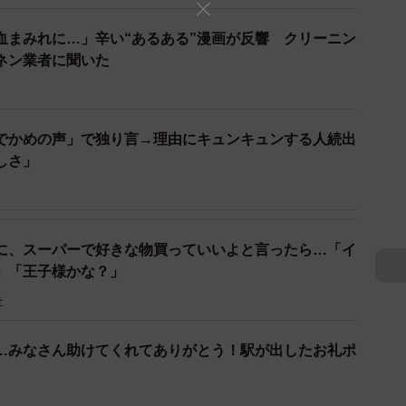
も教えてくれなくてショックだった経験があります。同
る人がいることに残念に思っていました。それが根底に
血まみれに…」辛い“あるある”漫画が反響 クリーニン
ないという気持ちで自然にできた行動でした」
ネン業者に聞いた
思ったきっかけは。
でかめの声」で独り言→理由にキュンキュンする人続出
なのに、お礼を伝えたいとずっと持ち歩いていた女の
しさ」
す。思わず中身を見せてツイートしてしまいました。髪
ムにしてくれたのかなと。一生懸命選んでくれたそのお
に、スーパーで好きな物買っていいよと言ったら…「イ
」「王子様かな？」
社
…みなさん助けてくれてありがとう！駅が出したお礼ポ