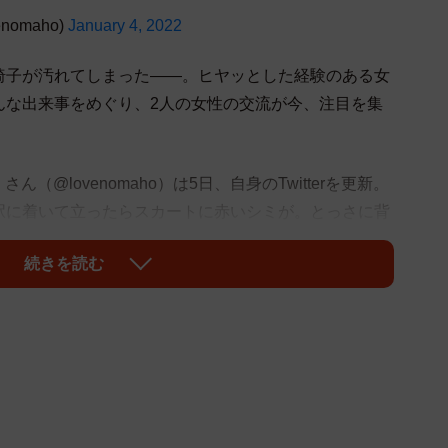
nomaho)
January 4, 2022
子が汚れてしまった――。ヒヤッとした経験のある女
んな出来事をめぐり、2人の女性の交流が今、注目を集
ん（@lovenomaho）は5日、自身のTwitterを更新。
駅に着いて立ったらスカートに赤いシミが。とっさに背
りたの。経血が…って教えたら着替えがないと泣き出し
続きを読む
て渡したの。後日、お礼にとなんと3ヶ月もの間、私に
す」と投稿しました。
らお礼に贈られたというヘアアクセサリーが写ってい
き、「素敵な心配り」「感動しました」「とっさの行動
いに胸が熱くなりました」などの声が上がりました。投