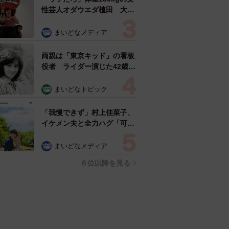
性芸人オダウエダ植田 大学
時代のほっそり姿に「マジ
で」
まいどなメディア
両親は「東京キッド」の看板
役者 ライダー演じた42歳元
俳優が再婚妻との「ウエディ
ングフォト」計画を明言
まいどなトピック
「センスあるカメラマン求
む」
「我慢できず」村上佳菜子、
イケメン夫と全力ハグ「可愛
いふたり」「素敵なご夫婦」
まいどなメディア
６位以降を見る