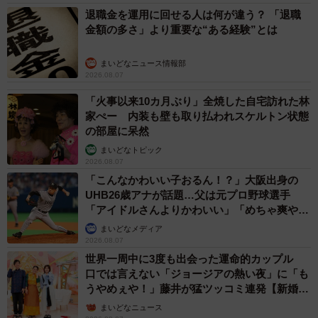
退職金を運用に回せる人は何が違う？ 「退職
金額の多さ」より重要な“ある経験”とは
まいどなニュース情報部
2026.08.07
「火事以来10カ月ぶり」全焼した自宅訪れた林
家ぺー 内装も壁も取り払われスケルトン状態
の部屋に呆然
まいどなトピック
2026.08.07
「こんなかわいい子おるん！？」大阪出身の
UHB26歳アナが話題…父は元プロ野球選手
「アイドルさんよりかわいい」「めちゃ爽や
か」
まいどなメディア
2026.08.07
世界一周中に3度も出会った運命的カップル
口では言えない「ジョージアの熱い夜」に「も
うやめぇや！」藤井が猛ツッコミ連発【新婚さ
ん】
まいどなニュース