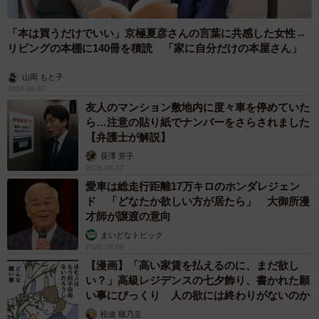
「本は買うだけでいい」京極夏彦さんの言葉に共感した女性→
リビングの本棚に140冊を積読 「家に自分だけの本屋さん」
山岡 もと子
2026.08.07
友人のマンション敷地内に度々車を停めていた
ら…注意の貼り紙でナンバーをさらされました
【弁護士が解説】
長澤 芳子
2026.08.07
愛車は総走行距離17万キロのホンダレジェン
ド 「どなたか欲しい方が居たら」 大御所漫
才師が譲渡の意向
まいどなトピック
2026.08.06
【漫画】「高い家賃を払えるのに、まだ欲し
い？」高級レジデンスの七夕飾り、書かれた願
い事にびっくり 人の欲には終わりがないのか
松波 穂乃圭