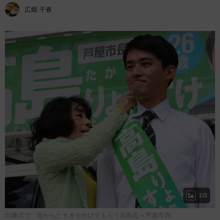
広畑 千春
1/3
出陣式で、母からたすきを付けてもらう高島氏＝芦屋市内