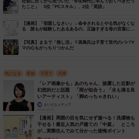
以来、高島家では何か家族の重大事があるたび、「家族
社会に出てから気づいた「学生時代に学んでおくべきだっ
たこと」 3位「PCスキル」、2位「英語」
会議」が開かれるようになった。灘中を中学受験する時
も、東大を受けて米ハーバード大に挑戦する時も、決めた
【漫画】「宿題しなさい」→命令されるとやる気がなくな
のは高島氏だったという。会議のポイントは決して提案を
る 誰もが経験したあるあるの、正論すぎる母の言葉に
「刺さった」「母は強い」
否定しないこと。代わりに「なぜしたいのか」「他の選択
【写真】まるで「推し活」？高島氏は子育て世代のパパマ
肢ではだめなのか」「予算は」「交通手段は」など具体的
マの心もがっちりつかんだ
に質問する。まるで企業のプレゼンだ。父は静かに議事録
を取る。全員を説得できれば計画は承認されるし、説得で
きなければ、また別のアプローチ方法を考えて再招集す
気になる
家族
子育て
兵庫
る。
「レア画像かも」あのちゃん、披露した近影が
幻想的だと話題 「雨が似合う」「水も滴る良
いアーティスト」「脚めっちゃきれい」
まいどなメディア
2026.08.07
【漫画】周囲の目を気にせず遊べる！洗濯物も
干せる！最近人気の戸建ての「中庭」 ところ
が…実際住んでみて分かった後悔ポイント
中瀬 えみ