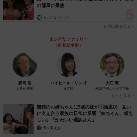
ンと熱い気持ちに、両親も応援すると決めた。時間は午前
の部屋に呆然
３時近くになっていた。その後、高島氏と二人の弟は朝ま
まいどなトピック
で寝ないで選挙のプランを練っていたという。
６位以降を見る
高島家史上、最大・最長の家族会議だった。
まいどなファミリー
（新着記事順）
森岡 浩
ハイヒール・リンゴ
大江 篤
姓氏研究家
漫才師
園田学園女子大学学長
もっと見る
難聴のお姉ちゃんに5歳の妹が手話通訳 互い
に支え合う家族の日常に反響「妹ちゃん、頼も
しい」「かわいい通訳さん」
五ヶ瀬 あお
2026.08.07
3/3