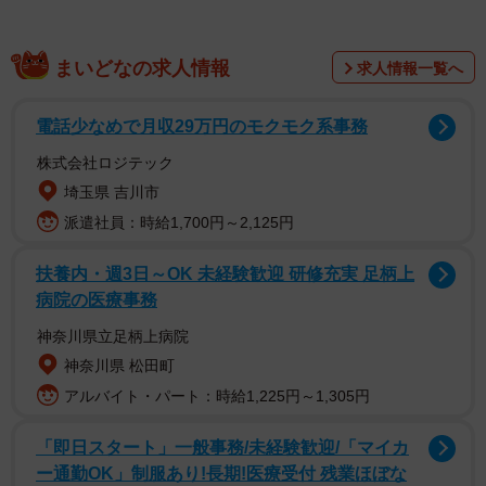
内気だった子ども時代
まいどなの求人情報
普通のサラリーマン家庭で、男３兄弟。家の中でおもち
求人情報一覧へ
ゃのバットで野球ごっこをして、叱られたこともあったと
電話少なめで月収29万円のモクモク系事務
いう高島氏だが、母（55）は「昔は体が弱くて引っ込み事
案で、幼稚園でも一人自分の席で家族の写真をずっと見て
株式会社ロジテック
いるような子どもでした 」と振り返る。そんな我が子に
埼玉県 吉川市
「なんとか自分に自信を持ってほしい」と、母は、友達の
派遣社員：時給1,700円～2,125円
お母さんに挨拶できた時、靴をちゃんと揃えられた時、友
扶養内・週3日～OK 未経験歓迎 研修充実 足柄上
達の鞄を持ってあげた時…どんな小さなことでも見つけ、
病院の医療事務
褒めた。
神奈川県立足柄上病院
神奈川県 松田町
マジックのショーでアシスタントを求められ、手を挙げ
アルバイト・パート：時給1,225円～1,305円
たものの当てられても前に出ることができず悔しそうにし
ていたこともあった。「どうしたら傷つけずに励ませるだ
「即日スタート」一般事務/未経験歓迎/「マイカ
ろう」。数日間悩んで、かけた言葉は「チャンスの神様に
ー通勤OK」制服あり!長期!医療受付 残業ほぼな