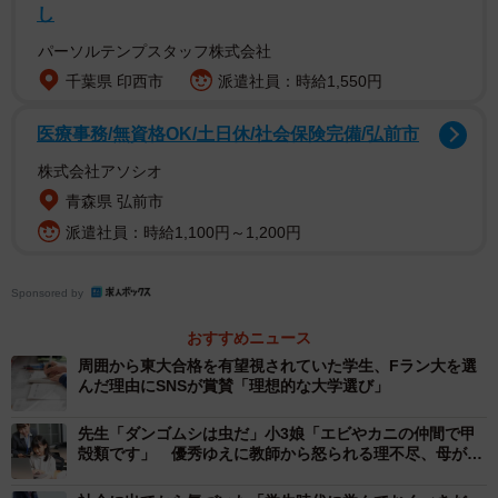
は前髪しかないの。チャンスが来たら、すぐにつかまない
し
と、後ろからはつかむことはできないんだよ」。高島氏は
パーソルテンプスタッフ株式会社
言う。「その時の母の言葉で、変わりたい、と思ったんで
千葉県 印西市
派遣社員：時給1,550円
す」。少しずつ自分のしたいことが口にできるようにな
り、結果につながると嬉しくなって、また次の挑戦をしよ
医療事務/無資格OK/土日休/社会保険完備/弘前市
うと思えるようになった。
株式会社アソシオ
青森県 弘前市
「ぼくも」で始まった家族会議→「お年玉査定」
派遣社員：時給1,100円～1,200円
まで！？
もう一つの軸が、「子どもを子ども扱いしない」こと
Sponsored by
だ。きっかけは、次男が生まれる前に名前を考えていたと
おすすめニュース
きのこと。当時２歳の高島氏が「ぼくも一緒に考える」と
周囲から東大合格を有望視されていた学生、Fラン大を選
両親の話し合いに入ってきた。そこで一人二つずつ候補を
んだ理由にSNSが賞賛「理想的な大学選び」
出すことに。結局、高島氏が考えた名前に決まったのだと
先生「ダンゴムシは虫だ」小3娘「エビやカニの仲間で甲
いう。
殻類です」 優秀ゆえに教師から怒られる理不尽、母が下
した決断は