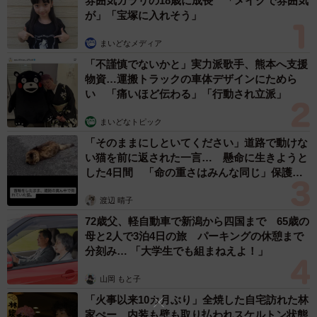
雰囲気ガラリの18歳に成長 「メイクで雰囲気
れの交渉力次第だ。
が」「宝塚に入れそう」
高島家史上、最大の家族会議
まいどなメディア
「不謹慎でないかと」実力派歌手、熊本へ支援
そして今回の市長選をめぐる会議は、昨年夏に開かれ
物資…運搬トラックの車体デザインにためら
た。ハーバード大卒業後、大量のお菓子のお土産を買って
い 「痛いほど伝わる」「行動され立派」
家に帰ってきた高島氏が「今後の進路の話がしたい」と切
まいどなトピック
り出した。カナダ・ブリティッシュコロンビア大から帰宅
「そのままにしといてください」道路で動けな
していた次弟の崇輔さんや、現役灘高生の末弟・晟輔さん
い猫を前に返された一言… 懸命に生きようと
も一緒に。夜11時になり、日付が変わり…、もう眠くて終
した4日間 「命の重さはみんな同じ」保護団
体代表の訴え
わろうとしたら「まだお菓子が残ってるし､お茶飲む？」と
渡辺 晴子
終わらない。そうしてようやく「市長選に出ようと思う」
72歳父、軽自動車で新潟から四国まで 65歳の
と打ち明けた。
母と2人で3泊4日の旅 パーキングの休憩まで
分刻み… 「大学生でも組まねえよ！」
真夜中だが、まさに「青天のへきれき」だった。そこか
山岡 もと子
らは怒濤の質問攻め。「なんで市長になりたいの？」「費
「火事以来10カ月ぶり」全焼した自宅訪れた林
用はどうやって工面するの」…。それでも高島氏のビジョ
家ぺー 内装も壁も取り払われスケルトン状態