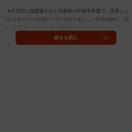
4月23日に投開票された兵庫県の芦屋市長選で、市長とし
て史上最年少の26歳2カ月で当選を果たした高島崚輔氏。屈
指の難関校として知られる灘中高から東大を経てハーバー
ド大、さらには市長という挑戦も実らせた逸材はどう育っ
続きを読む
たのだろう。