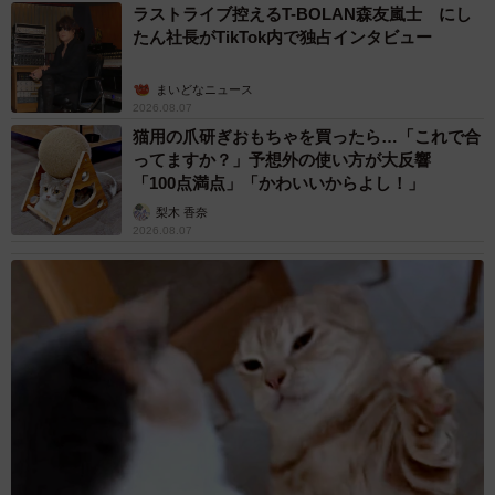
ラストライブ控えるT-BOLAN森友嵐士 にし
まるで推し活？子育て世代のパパママの心もがっちりつかんだ高島氏の
たん社長がTikTok内で独占インタビュー
選挙戦最終日＝芦屋市内
まいどなニュース
磨かれた「聞く力」と「対話力」
2026.08.07
猫用の爪研ぎおもちゃを買ったら…「これで合
「小さい頃から、『対等な存在』として見てくれている
ってますか？」予想外の使い方が大反響
と感じてきた。言われてするのは嫌だけれど、自分で考え
「100点満点」「かわいいからよし！」
て選んだことなら楽しんで頑張れるし、失敗しても再チャ
梨木 香奈
2026.08.07
レンジしようと思える。もし意見が対立してもなぜそう考
えるのかしっかり聞いて解決策を探りたい。自分でも、め
っちゃポジティブだとは思います（笑）」と高島氏。家族
それぞれが自由で、お互いをリスペクトする。選挙戦で
も、高齢者から子どもまで寄せられた意見に一つ一つ真摯
に聞き入り、一緒に解決策を探ろうとする姿勢が共感を呼
び、支持を広げる要因にもなった。
否定せずそばで励まし、とことん対等に。そんな高島家