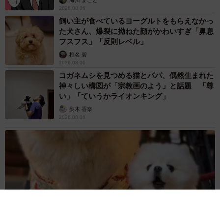
2026.08.06
飼い主が食べているヨーグルトをもらえなかっ
た犬さん、爆裂に拗ねた顔がかわいすぎ「鼻息
フスフス」「反則レベル」
椎名 碧
2026.08.06
コガネムシを見つめる猫とパパ、偶然生まれた
神々しい構図が「宗教画のよう」と話題 「尊
い」「ていうかライオンキング」
梨木 香奈
2026.08.06