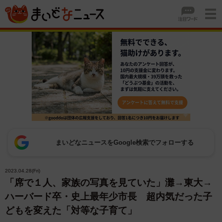
まいどなニュースをGoogle検索でフォローする
2023.04.28(Fri)
「席で１人、家族の写真を見ていた」灘→東大→
ハーバード卒・史上最年少市長 超内気だった子
どもを変えた「対等な子育て」