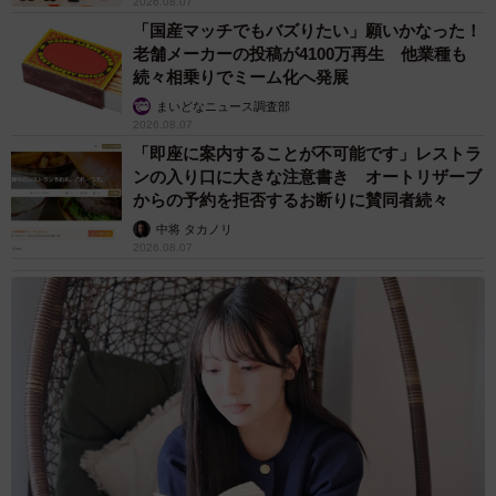
2026.08.07
「国産マッチでもバズりたい」願いかなった！
老舗メーカーの投稿が4100万再生 他業種も
続々相乗りでミーム化へ発展
まいどなニュース調査部
2026.08.07
「即座に案内することが不可能です」レストラ
ンの入り口に大きな注意書き オートリザーブ
からの予約を拒否するお断りに賛同者続々
中将 タカノリ
2026.08.07