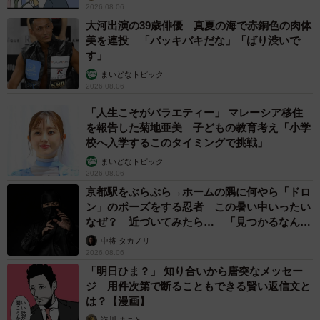
2026.08.06
大河出演の39歳俳優 真夏の海で赤銅色の肉体
美を連投 「バッキバキだな」「ばり渋いで
す」
まいどなトピック
2026.08.06
「人生こそがバラエティー」 マレーシア移住
を報告した菊地亜美 子どもの教育考え「小学
校へ入学するこのタイミングで挑戦」
まいどなトピック
2026.08.06
京都駅をぶらぶら→ホームの隅に何やら「ドロ
ン」のポーズをする忍者 この暑い中いったい
なぜ？ 近づいてみたら… 「見つかるなんて
未熟」
中将 タカノリ
2026.08.06
「明日ひま？」 知り合いから唐突なメッセー
ジ 用件次第で断ることもできる賢い返信文と
は？【漫画】
海川 まこと