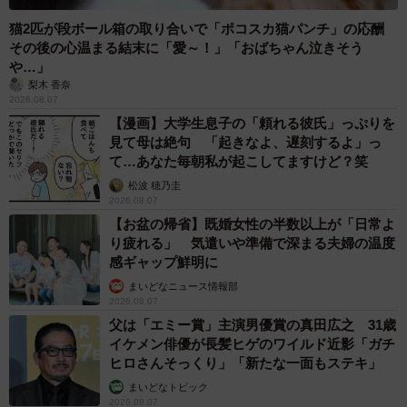
には、20年以上にわたる家族会議の議事録が、大切に保管
猫2匹が段ボール箱の取り合いで「ポコスカ猫パンチ」の応酬
されているのだという。
その後の心温まる結末に「愛～！」「おばちゃん泣きそう
や…」
梨木 香奈
2026.08.07
【漫画】大学生息子の「頼れる彼氏」っぷりを
見て母は絶句 「起きなよ、遅刻するよ」っ
て…あなた毎朝私が起こしてますけど？笑
松波 穂乃圭
2026.08.07
【お盆の帰省】既婚女性の半数以上が「日常よ
り疲れる」 気遣いや準備で深まる夫婦の温度
感ギャップ鮮明に
まいどなニュース情報部
2026.08.07
父は「エミー賞」主演男優賞の真田広之 31歳
イケメン俳優が長髪ヒゲのワイルド近影「ガチ
ヒロさんそっくり」「新たな一面もステキ」
まいどなトピック
2026.08.07