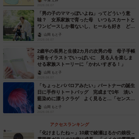
2026.08.07
「男の子のママっぽいよね」ってどういう意
味？ 女系家族で育った母 いつもスカートと
ワンピースしか着ないし、ヒールも好き どの
へんが…
山岡 もと子
2026.08.07
2/3
2歳半の長男と生後2カ月の次男の母 母子手帳
選挙戦終盤、決起集会に臨んだ高島崚輔氏（中央）と家族＝芦屋市内
2冊をイラストでいっぱいに 見る人を楽しま
（撮影・吉田敦史）
せる家族ストーリーに「かわいすぎる！」
山岡 もと子
次第に、何かしたいことがある人が家族に呼びかけて会
2026.08.07
議を招集するように。それは、子どもの特権「お年玉」に
「ちょっとババロアみたい」パートナーの誕生
も及ぶ。元々、野球好きで阪神ファンという高島家。毎オ
日に手作りトートバッグ 完成まで1年 淡い
藍染めに漂うクラゲ よく見ると…「センスす
フに選手たちの契約更改のニュースがスポーツ紙を賑わせ
ごい」
山岡 もと子
るのを見て、「うちも導入しよう」となったらしい。シス
2026.08.07
テムは、１年の始めに目標を立て、年末に達成度を項目別
アクセスランキング
に評価する。未達成なら減俸。逆に目標を超える成果を出
「化けましたね～」10歳で綾瀬はるかの娘役→
していたら大幅アップも期待できる…かも？そこはそれぞ