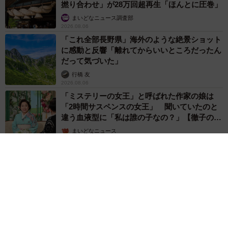
撚り合わせ」が28万回超再生「ほんとに圧巻」
まいどなニュース調査部
2026.08.06
「これ全部長野県」海外のような絶景ショット
に感動と反響「離れてからいいところだったん
だって気づいた」
行橋 友
2026.08.06
「ミステリーの女王」と呼ばれた作家の娘は
「2時間サスペンスの女王」 聞いていたのと
違う血液型に「私は誰の子なの？」【徹子の部
屋】
まいどなニュース
2026.08.06