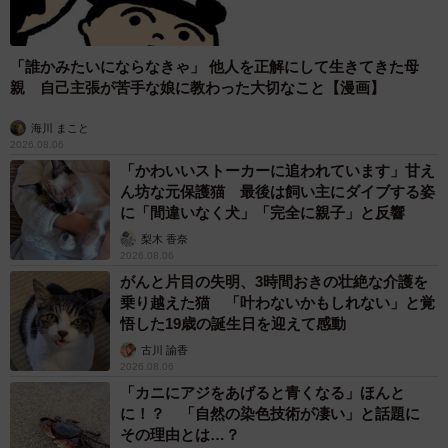
「誰かみたいにならなきゃ」 他人を正解にして生きてきた母
親 自己主張が苦手な娘に教わった大切なこと【漫画】
海川 まこと
2026.08.06
「かわいいストーカーに追われています」甘え
ん坊な元保護猫 最後は飼い主にダイブする姿
に「間違いなく犬」「完全に親子」と反響
梨木 香奈
2026.08.06
がんと片目の失明、3時間おきの壮絶な介護を
乗り越えた猫 「叶わないかもしれない」と覚
悟した19歳の誕生日を迎えて感動
古川 諭香
2026.08.06
「カニにアジをあげると青くなる」ほんと
に！？ 「自然の染色技術が凄い」と話題に
その理由とは…？