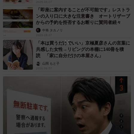
2026.08.07
「即座に案内することが不可能です」レストラ
まるで推し活？子育て世代のパパママの心もがっちりつかんだ高島氏の
選挙戦最終日＝芦屋市内
ンの入り口に大きな注意書き オートリザーブ
からの予約を拒否するお断りに賛同者続々
磨かれた「聞く力」と「対話力」
中将 タカノリ
2026.08.07
「小さい頃から、『対等な存在』として見てくれている
「本は買うだけでいい」京極夏彦さんの言葉に
と感じてきた。言われてするのは嫌だけれど、自分で考え
共感した女性→リビングの本棚に140冊を積
読 「家に自分だけの本屋さん」
て選んだことなら楽しんで頑張れるし、失敗しても再チャ
山岡 もと子
レンジしようと思える。もし意見が対立してもなぜそう考
2026.08.07
えるのかしっかり聞いて解決策を探りたい。自分でも、め
っちゃポジティブだとは思います（笑）」と高島氏。家族
それぞれが自由で、お互いをリスペクトする。選挙戦で
も、高齢者から子どもまで寄せられた意見に一つ一つ真摯
に聞き入り、一緒に解決策を探ろうとする姿勢が共感を呼
び、支持を広げる要因にもなった。
否定せずそばで励まし、とことん対等に。そんな高島家