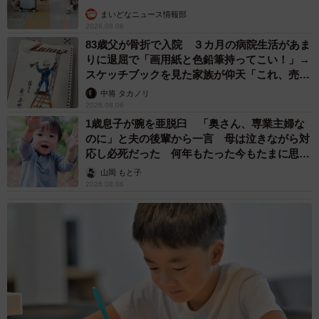
まいどなニュース情報部
2026.08.06
83歳父が骨折で入院 ３カ月の病院生活があま
りに退屈で「画用紙と色鉛筆持ってこい！」→
スケッチブックを見た家族が仰天「これ、売れ
ますよ…」
中将 タカノリ
2026.08.06
1歳息子が腕を亜脱臼 「奥さん、専業主婦な
のに」と夫の後輩から一言 母は泣きながら対
応し必死だった 何年もたった今もたまに思い
出し…
山岡 もと子
2026.08.06