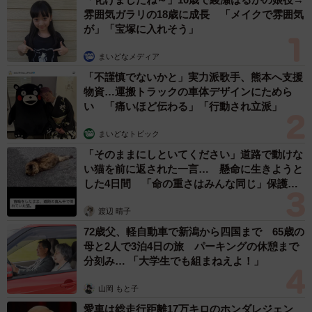
れの交渉力次第だ。
雰囲気ガラリの18歳に成長 「メイクで雰囲気
が」「宝塚に入れそう」
高島家史上、最大の家族会議
まいどなメディア
そして今回の市長選をめぐる会議は、昨年夏に開かれ
「不謹慎でないかと」実力派歌手、熊本へ支援
た。ハーバード大卒業後、大量のお菓子のお土産を買って
物資…運搬トラックの車体デザインにためら
い 「痛いほど伝わる」「行動され立派」
家に帰ってきた高島氏が「今後の進路の話がしたい」と切
り出した。カナダ・ブリティッシュコロンビア大から帰宅
まいどなトピック
していた次弟の崇輔さんや、現役灘高生の末弟・晟輔さん
「そのままにしといてください」道路で動けな
も一緒に。夜11時になり、日付が変わり…、もう眠くて終
い猫を前に返された一言… 懸命に生きようと
した4日間 「命の重さはみんな同じ」保護団
わろうとしたら「まだお菓子が残ってるし､お茶飲む？」と
体代表の訴え
終わらない。そうしてようやく「市長選に出ようと思う」
渡辺 晴子
と打ち明けた。
72歳父、軽自動車で新潟から四国まで 65歳の
母と2人で3泊4日の旅 パーキングの休憩まで
分刻み… 「大学生でも組まねえよ！」
真夜中だが、まさに「青天のへきれき」だった。そこか
らは怒濤の質問攻め。「なんで市長になりたいの？」「費
山岡 もと子
用はどうやって工面するの」…。それでも高島氏のビジョ
愛車は総走行距離17万キロのホンダレジェン