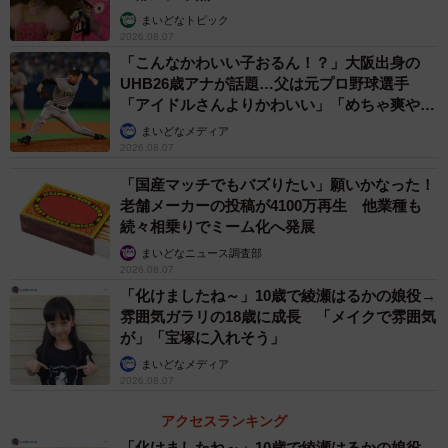
まいどなトピック
2026.08.07
「こんなかわいい子おるん！？」大阪出身の
UHB26歳アナが話題…父は元プロ野球選手
「アイドルさんよりかわいい」「めちゃ爽や
か」
2/3
まいどなメディア
2026.08.07
選挙戦終盤、決起集会に臨んだ高島崚輔氏（中央）と家族＝芦屋市内
「国産マッチでもバズりたい」願いかなった！
（撮影・吉田敦史）
老舗メーカーの投稿が4100万再生 他業種も
続々相乗りでミーム化へ発展
次第に、何かしたいことがある人が家族に呼びかけて会
まいどなニュース調査部
議を招集するように。それは、子どもの特権「お年玉」に
2026.08.07
も及ぶ。元々、野球好きで阪神ファンという高島家。毎オ
「化けましたね～」10歳で綾瀬はるかの娘役→
雰囲気ガラリの18歳に成長 「メイクで雰囲気
フに選手たちの契約更改のニュースがスポーツ紙を賑わせ
が」「宝塚に入れそう」
るのを見て、「うちも導入しよう」となったらしい。シス
まいどなメディア
テムは、１年の始めに目標を立て、年末に達成度を項目別
2026.08.07
に評価する。未達成なら減俸。逆に目標を超える成果を出
アクセスランキング
していたら大幅アップも期待できる…かも？そこはそれぞ
「化けましたね～」10歳で綾瀬はるかの娘役→