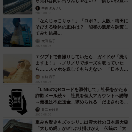
ら走れば間に合うんじゃない？ 惜しい位置関
係が反響
中将 タカノリ
2026.08.06
「なんじゃこりゃ！」「ロボ？」大阪・梅田に
そびえる物体の正体は？ 昭和の遺産を調査し
てみた結果…
太田 浩子
2026.08.06
エジプトで自撮りしていたら、ガイドが「撮り
ますよ！」→ノリノリでポーズを取っていた
ら……スマホを返してもらえない 「日本人は
カモ代表かも」「私は6時間で3万円払った」
宮前 晶子
2026.08.06
「LINEのQRコードを添付して」社長をかたる
詐欺メール続々 社員を個人アカウントへ誘導
→最後は不正送金…求められる「だまされる前
提」の対策
井二 かける
2026.08.06
重みも歴史もズッシリ…出雲大社の日本最大級
「大しめ縄」が8年ぶり掛けかえ 伝統の「大