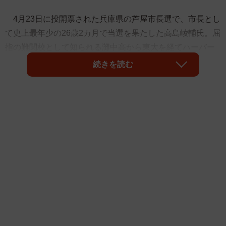
4月23日に投開票された兵庫県の芦屋市長選で、市長とし
て史上最年少の26歳2カ月で当選を果たした高島崚輔氏。屈
指の難関校として知られる灘中高から東大を経てハーバー
ド大、さらには市長という挑戦も実らせた逸材はどう育っ
続きを読む
たのだろう。