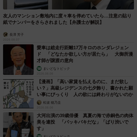
には、20年以上にわたる家族会議の議事録が、大切に保管
されているのだという。
友人のマンション敷地内に度々車を停めていたら…注意の貼り
紙でナンバーをさらされました【弁護士が解説】
長澤 芳子
2026.08.07
愛車は総走行距離17万キロのホンダレジェン
ド 「どなたか欲しい方が居たら」 大御所漫
才師が譲渡の意向
まいどなトピック
2026.08.06
【漫画】「高い家賃を払えるのに、まだ欲し
い？」高級レジデンスの七夕飾り、書かれた願
い事にびっくり 人の欲には終わりがないのか
松波 穂乃圭
2026.08.06
大河出演の39歳俳優 真夏の海で赤銅色の肉体
美を連投 「バッキバキだな」「ばり渋いで
す」
まいどなトピック