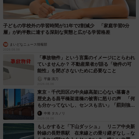
子どもの学校外の学習時間が11年で2割減少 「家庭学習0分
層」が約半数に達する深刻な実態と広がる学習格差
まいどなニュース情報部
2026.08.06
「事故物件」という言葉のイメージにとらわれ
ていませんか？ 不動産業者が語る「物件の可
能性」を閉ざさないために必要なこと
平藤 清刀
2026.08.06
東京・千代田区の中央線高架に心ない落書き
歴史ある昌平橋架道橋の被害に怒りの声 「何
も分かってないし、センスも古い」「罰則強化
して」
中将 タカノリ
2026.08.06
もしかすると「下山ダッシュ」 リニア中央新
幹線の長野県駅 在来線との乗り継ぎなし→な