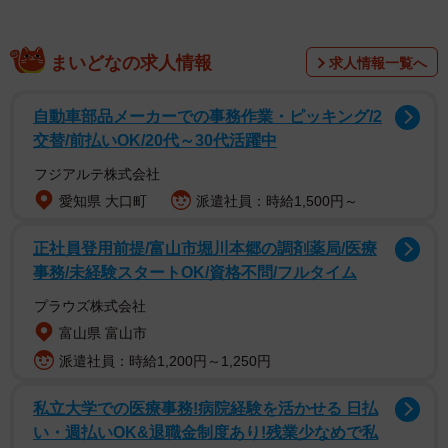
内気だった子ども時代
まいどなの求人情報
普通のサラリーマン家庭で、男３兄弟。家の中でおもち
求人情報一覧へ
ゃのバットで野球ごっこをして、叱られたこともあったと
自動車部品メーカーでの事務作業・ピッキング/2
いう高島氏だが、母（55）は「昔は体が弱くて引っ込み事
交替/前払いOK/20代～30代活躍中
案で、幼稚園でも一人自分の席で家族の写真をずっと見て
フジアルテ株式会社
いるような子どもでした 」と振り返る。そんな我が子に
愛知県 大口町
派遣社員：時給1,500円～
「なんとか自分に自信を持ってほしい」と、母は、友達の
お母さんに挨拶できた時、靴をちゃんと揃えられた時、友
正社員登用前提/富山市堀川本郷の調剤薬局/医療
達の鞄を持ってあげた時…どんな小さなことでも見つけ、
事務/未経験スタートOK/資格不問/フルタイム
褒めた。
プラウズ株式会社
富山県 富山市
マジックのショーでアシスタントを求められ、手を挙げ
派遣社員：時給1,200円～1,250円
たものの当てられても前に出ることができず悔しそうにし
ていたこともあった。「どうしたら傷つけずに励ませるだ
私立大学での医療事務!病院経験を活かせる 日払
ろう」。数日間悩んで、かけた言葉は「チャンスの神様に
い・週払いOK&退職金制度あり!残業少なめで私