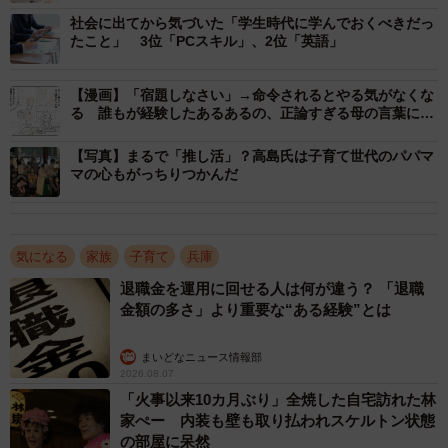
以来、高島家では何か家族の重大事があるたび、「家族
社会に出てから気づいた「学生時代に学んでおくべきだっ
会議」が開かれるようになった。灘中を中学受験する時
たこと」 3位「PCスキル」、2位「英語」
も、東大を受けて米ハーバード大に挑戦する時も、決めた
のは高島氏だったという。会議のポイントは決して提案を
【漫画】「宿題しなさい」→命令されるとやる気がなくな
る 誰もが経験したあるあるの、正論すぎる母の言葉に
否定しないこと。代わりに「なぜしたいのか」「他の選択
「刺さった」「母は強い」
肢ではだめなのか」「予算は」「交通手段は」など具体的
【写真】まるで「推し活」？高島氏は子育て世代のパパマ
に質問する。まるで企業のプレゼンだ。父は静かに議事録
マの心もがっちりつかんだ
を取る。全員を説得できれば計画は承認されるし、説得で
きなければ、また別のアプローチ方法を考えて再招集す
る。
気になる
家族
子育て
兵庫
退職金を運用に回せる人は何が違う？ 「退職
金額の多さ」より重要な“ある経験”とは
まいどなニュース情報部
2026.08.07
「火事以来10カ月ぶり」全焼した自宅訪れた林
家ぺー 内装も壁も取り払われスケルトン状態
の部屋に呆然