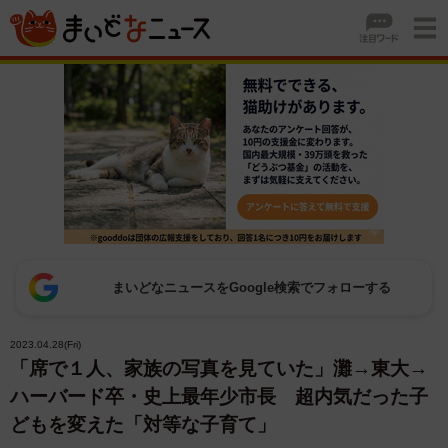
まいどなニュースをGoogle検索でフォローする
2023.04.28(Fri)
「席で１人、家族の写真を見ていた」灘→東大→
ハーバード卒・史上最年少市長 超内気だった子
どもを変えた「対等な子育て」