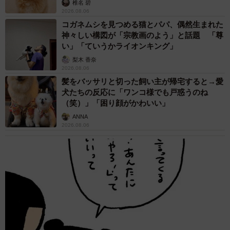
椎名 碧
2026.08.06
コガネムシを見つめる猫とパパ、偶然生まれた
神々しい構図が「宗教画のよう」と話題 「尊
い」「ていうかライオンキング」
梨木 香奈
2026.08.06
髪をバッサリと切った飼い主が帰宅すると→愛
犬たちの反応に「ワンコ様でも戸惑うのね
（笑）」「困り顔がかわいい」
ANNA
2026.08.06