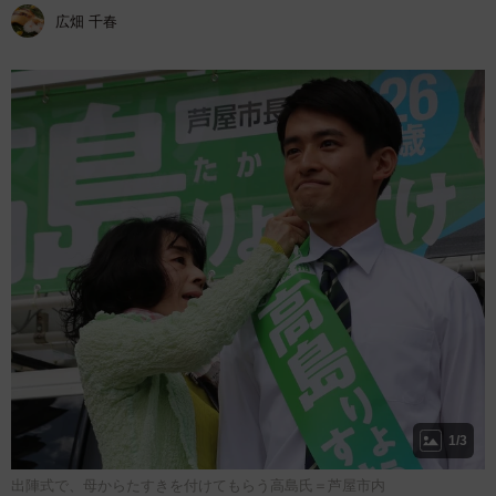
広畑 千春
1/3
出陣式で、母からたすきを付けてもらう高島氏＝芦屋市内