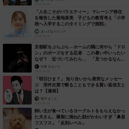
2026.08.06
「人生こそがバラエティー」 マレーシア移住
を報告した菊地亜美 子どもの教育考え「小学
校へ入学するこのタイミングで挑戦」
まいどなトピック
2026.08.06
京都駅をぶらぶら→ホームの隅に何やら「ドロ
ン」のポーズをする忍者 この暑い中いったい
なぜ？ 近づいてみたら… 「見つかるなんて
未熟」
中将 タカノリ
2026.08.06
「明日ひま？」 知り合いから唐突なメッセー
ジ 用件次第で断ることもできる賢い返信文と
は？【漫画】
海川 まこと
2026.08.06
飼い主が食べているヨーグルトをもらえなかっ
た犬さん、爆裂に拗ねた顔がかわいすぎ「鼻息
フスフス」「反則レベル」