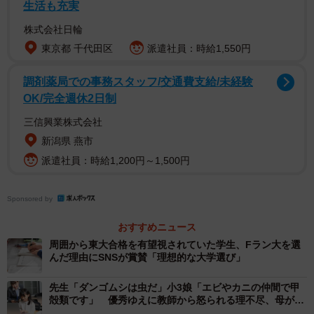
は前髪しかないの。チャンスが来たら、すぐにつかまない
生活も充実
と、後ろからはつかむことはできないんだよ」。高島氏は
株式会社日輪
言う。「その時の母の言葉で、変わりたい、と思ったんで
東京都 千代田区
派遣社員：時給1,550円
す」。少しずつ自分のしたいことが口にできるようにな
り、結果につながると嬉しくなって、また次の挑戦をしよ
調剤薬局での事務スタッフ/交通費支給/未経験
OK/完全週休2日制
うと思えるようになった。
三信興業株式会社
「ぼくも」で始まった家族会議→「お年玉査定」
新潟県 燕市
まで！？
派遣社員：時給1,200円～1,500円
もう一つの軸が、「子どもを子ども扱いしない」こと
Sponsored by
だ。きっかけは、次男が生まれる前に名前を考えていたと
きのこと。当時２歳の高島氏が「ぼくも一緒に考える」と
おすすめニュース
両親の話し合いに入ってきた。そこで一人二つずつ候補を
周囲から東大合格を有望視されていた学生、Fラン大を選
んだ理由にSNSが賞賛「理想的な大学選び」
出すことに。結局、高島氏が考えた名前に決まったのだと
いう。
先生「ダンゴムシは虫だ」小3娘「エビやカニの仲間で甲
殻類です」 優秀ゆえに教師から怒られる理不尽、母が下
した決断は