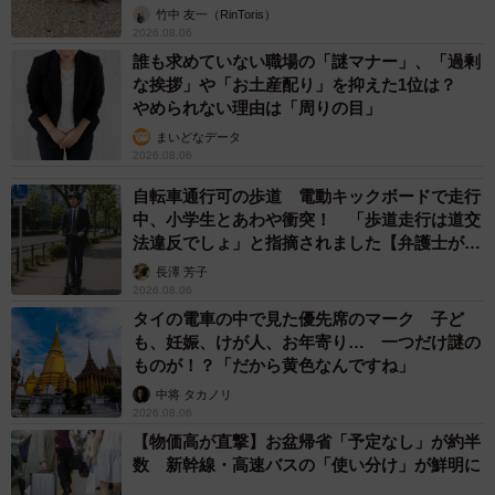
竹中 友一（RinToris）
2026.08.06
誰も求めていない職場の「謎マナー」、「過剰
な挨拶」や「お土産配り」を抑えた1位は？
やめられない理由は「周りの目」
まいどなデータ
2026.08.06
自転車通行可の歩道 電動キックボードで走行
中、小学生とあわや衝突！ 「歩道走行は道交
法違反でしょ」と指摘されました【弁護士が解
説】
長澤 芳子
2026.08.06
タイの電車の中で見た優先席のマーク 子ど
も、妊娠、けが人、お年寄り… 一つだけ謎の
ものが！？「だから黄色なんですね」
中将 タカノリ
2026.08.06
【物価高が直撃】お盆帰省「予定なし」が約半
数 新幹線・高速バスの「使い分け」が鮮明に