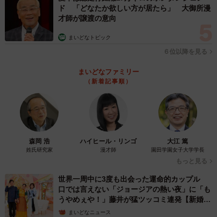
ンと熱い気持ちに、両親も応援すると決めた。時間は午前
ド 「どなたか欲しい方が居たら」 大御所漫
才師が譲渡の意向
３時近くになっていた。その後、高島氏と二人の弟は朝ま
で寝ないで選挙のプランを練っていたという。
まいどなトピック
６位以降を見る
高島家史上、最大・最長の家族会議だった。
まいどなファミリー
（新着記事順）
森岡 浩
ハイヒール・リンゴ
大江 篤
姓氏研究家
漫才師
園田学園女子大学学長
もっと見る
世界一周中に3度も出会った運命的カップル
口では言えない「ジョージアの熱い夜」に「も
うやめぇや！」藤井が猛ツッコミ連発【新婚さ
ん】
まいどなニュース
3/3