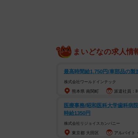
まいどなの求人情
最高時間給1,750円/車部品の
株式会社ワールドインテック
熊本県 南関町
派遣社員：時給
医薬品メーカー
医療事務/昭和医科大学歯科病院
時給1350円
「医薬品メーカー年収ランキング」
株式会社リジョイスカンパニー
ん領域の革新的医薬品の開発及び販
東京都 大田区
アルバイト・
ア・ファーマ」（1490万円）でし