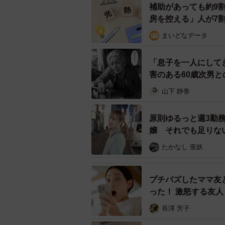
補助があっても約9
房を控える」人が7
まいどなデータ
「息子を一人にして
害のある60歳次男
山下 静香
原則ゆるっと週3勤
嬢 それでも足りな
材】
たかなし 亜妖
プチバズしたママ友
った！ 激怒する友
長澤 芳子