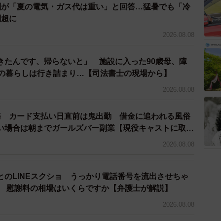
割が「夏の電気・ガス代は重い」と回答…猛暑でも「冷
割超に
2026.08.08
きたんです、帰らないと」 施設に入った90歳母、障
との暮らしは行き詰まり…【司法書士の現場から】
2026.08.08
務 カード支払い日直前は鬼出勤 借金に追われる風俗
い場合は朝までガールズバー副業【現役キャストに取
2026.08.08
とのLINEスクショ うっかり電話番号を流出させちゃ
人 慰謝料の相場はいくらですか【弁護士が解説】
2026.08.08