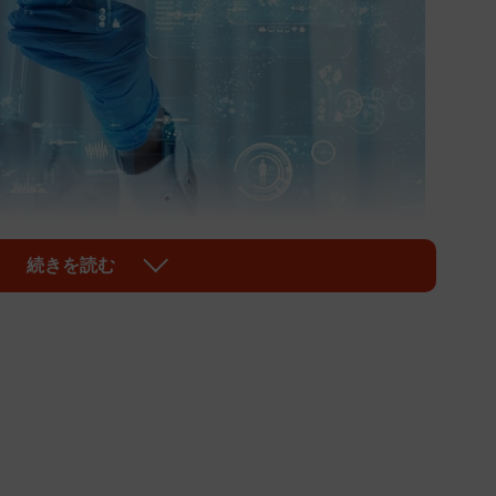
続きを読む
1/2
メージです（metamorworks/stock.adobe.com）
羅した日本最大級の営業データベース『SalesNow
k（東京都渋谷区）は、2022年1月～2023年2月の期間に
ーカー年収ランキングTOP10」を抽出し、発表しまし
ファーマ」（1490万円）でした。