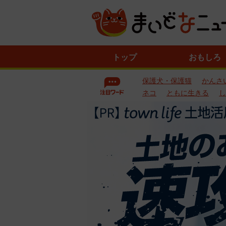
ニ
トップ
おもしろ
ュ
ー
保護犬・保護猫
かんさ
ス
一
ネコ
ともに生きる
し
覧