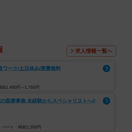
報
求人情報一覧へ
製造ワーク/土日休み/寮費無料
1,400円～1,750円
2/2
年収ランキングTOP10（提供画像）
の医療事務 未経験からスペシャリストへ!/
の1位は、日本をはじめとするアジア諸国における、が
売を目的として設立された医薬品メーカーの「ソレイジ
パート：時給1,350円
た。同社は、がん治療を目的とする医薬品の開発及び販売