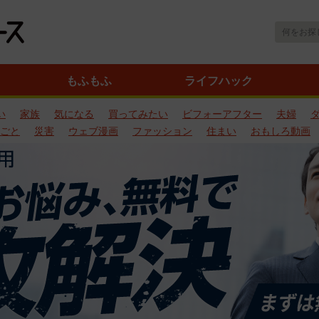
もふもふ
ライフハック
い
家族
気になる
買ってみたい
ビフォーアフター
夫婦
ごと
災害
ウェブ漫画
ファッション
住まい
おもしろ動画