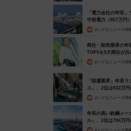
【出典】
「電力会社の年収」ラ
▽SalesNow DB
中部電力（857万円
https://db.salesnow.jp/
まいどなニュース情
商社・卸売業界の年収
TOP5を5大商社が
まいどなニュース情
「陸運業界」年収ラ
ス」、2位は832万
まいどなニュース情
年収の高い鉄鋼メー
ル」、2位は794万
まいどなニュース情