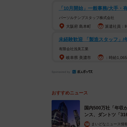
を主たる事業領域とし、抗がん剤、
「10月開始」一般事務/大手・
医薬品の双方を対象としていて、幅
パーソルテンプスタッフ株式会社
大阪府 島本町
派遣社員：時
続く2位は、「サンバイオ」（124
を目指して、外傷性脳損傷や慢性期
未経験歓迎 「製造スタッフ」/
て再生細胞薬の実現を目指し、開発
有限会社浅美工業
岐阜県 美濃市
：時給1,06
3位には、グローバルに医薬品開発
プ」（1228万円）がランクイン。
Sponsored by
に既知の医薬品および医薬品候補化
以下、4位「シンバイオ製薬」（119
おすすめニュース
ス」（1144万円）、7位「武田薬品工
9位「アンジェス」（1078万円）、
国内500万社「年収
ンス、ダントツ「31
◇ ◇
まいどなニュース情