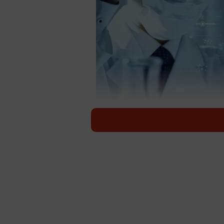
年収の高い医薬品メーカーは？ ※画像はイ
日本全国500万社以上の企業情報を網
DB』を運営する株式会社QuickWor
同データベースにおいて、「医薬品メ
た。その結果、1位は「ソレイジア・