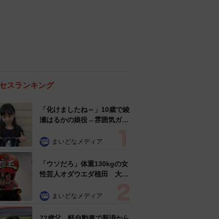
セスランキング
「化けましたね～」10歳で綾
瀬はるかの娘役→雰囲気ガラ
リの18歳に成長 「メイクで
雰囲気が」「宝塚に入れそ
まいどなメディア
う」
「ウソだろ」体重130kgの女
性芸人オダウエダ植田 大学
時代のほっそり姿に「マジ
で」
まいどなメディア
72歳父、軽自動車で新潟から