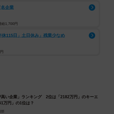
がん治療に起因する副作用のコントロールを目的とする
有名企業
広い開発を進めています。
給1,700円
7万円）。同社は、再生医療分野でのグローバルリーダー
脳梗塞などの未だ有効な治療法のない脳神経疾患に対し
年休115日」土日休み」残業少なめ
・製造・販売に取り組んでいます。
5円
に取り組む日本発バイオ医薬品企業の「そーせいグルー
2つの子会社および関連会社を通じて、新薬の開発、並び
合物の新規用途の探索などを行っています。
4万円）、5位「中外製薬」（1115万円）、6位「モダリ
業」（1105万円）、8位「第一三共」（1094万円）、
10位「アステラス製薬」（1064万円）が続きました。
が高い企業」ランキング 2位は「2182万円」のキーエ
61万円」の1位は？
報部