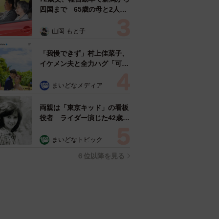
四国まで 65歳の母と2人で
3泊4日の旅 パーキングの休
憩まで分刻み… 「大学生で
山岡 もと子
も組まねえよ！」
「我慢できず」村上佳菜子、
イケメン夫と全力ハグ「可愛
いふたり」「素敵なご夫婦」
まいどなメディア
両親は「東京キッド」の看板
役者 ライダー演じた42歳元
俳優が再婚妻との「ウエディ
ングフォト」計画を明言
まいどなトピック
「センスあるカメラマン求
６位以降を見る
む」