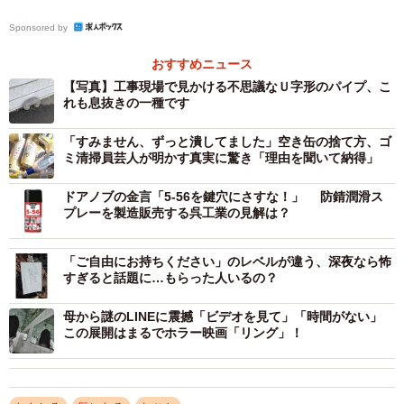
「井戸の息抜きを迷信と思ってるとマジでケガする」
Sponsored by
「井戸だけはほんまやばい」
おすすめニュース
すると、はすみんさんのツイートに対して、なんと、建設
【写真】工事現場で見かける不思議なＵ字形のパイプ、こ
れも息抜きの一種です
業界の問題を描いた漫画『解体屋ゲン』の作者、星野茂樹
先生も反応！さらにリプ欄には、建築・解体工事関係者な
「すみません、ずっと潰してました」空き缶の捨て方、ゴ
ど、プロの方たちから「井戸」にまつわる驚くべき証言や
ミ清掃員芸人が明かす真実に驚き「理由を聞いて納得」
不可思議な経験談が殺到しました。
ドアノブの金言「5-56を鍵穴にさすな！」 防錆潤滑ス
プレーを製造販売する呉工業の見解は？
「古井戸の蓋開けて中覗いたら、ブゥアアアッと冷気？み
たいのが吹いてきて、その瞬間風邪ひいたみたいな倦怠感
「ご自由にお持ちください」のレベルが違う、深夜なら怖
がその日一日残ると言う。あれは怖かった」
すぎると話題に…もらった人いるの？
母から謎のLINEに震撼「ビデオを見て」「時間がない」
「以前の現場で、重機のオペさんが体調不良になり、その
この展開はまるでホラー映画「リング」！
重機の下に土砂で埋まっていた蓋がけされた井戸が出てき
た…」