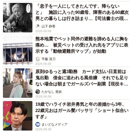
「息子を一人にしてきたんです、帰らない
と」 施設に入った90歳母、障害のある60歳次
男との暮らしは行き詰まり…【司法書士の現場
から】
山下 静香
2026.08.08
熊本地震でペット同伴の避難を諦める人に胸を
痛め… 被災ペットの受け入れ先をアプリに表
示する「動物避難所マップ」が始動
平藤 清刀
2026.08.08
原則ゆるっと週3勤務 カード支払い日直前は
鬼出勤 借金に追われる風俗嬢 それでも足り
ない場合は朝までガールズバー副業【現役キャ
ストに取材】
たかなし 亜妖
2026.08.08
19歳でハライチ岩井勇気と年の差婚から3年、
22歳元おはガール髪バッサリ「ショート似合い
すぎ」
まいどなメディア
2026.08.08