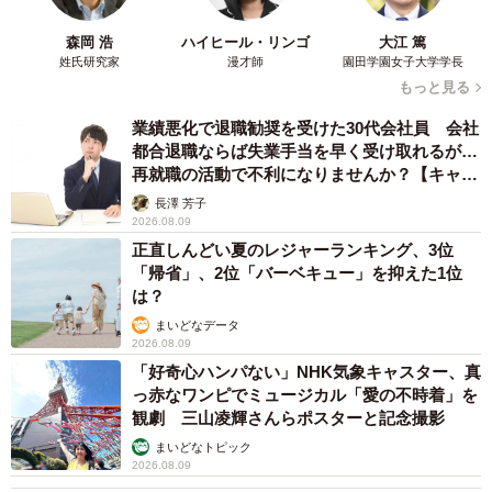
もあると聞いています。
森岡 浩
ハイヒール・リンゴ
大江 篤
姓氏研究家
漫才師
園田学園女子大学学長
もっと見る
業績悪化で退職勧奨を受けた30代会社員 会社
都合退職ならば失業手当を早く受け取れるが…
再就職の活動で不利になりませんか？【キャリ
アカウンセラーが解説】
長澤 芳子
2026.08.09
正直しんどい夏のレジャーランキング、3位
「帰省」、2位「バーベキュー」を抑えた1位
は？
まいどなデータ
2026.08.09
「好奇心ハンパない」NHK気象キャスター、真
3/8
っ赤なワンピでミュージカル「愛の不時着」を
観劇 三山凌輝さんらポスターと記念撮影
竹製の「井戸の息抜き」。「間違えてへし折ったりしないでね！」とは
すみんさん（画像提供：はすみん@設備屋さん @irohasumi）
まいどなトピック
2026.08.09