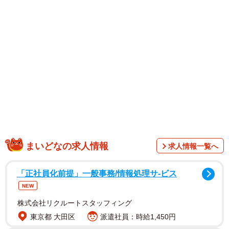
1/8
元請け業者が埋め戻した「井戸」の跡に、設備業を営むはすみんさんが
設置した「井戸の息抜き」。建築・解体業界では、昔から「井戸」は絶
対に埋めてはいけないと言い伝えられているという（画像提供：はすみ
ん@設備屋さん @irohasumi）
まいどなの求人情報
求人情報一覧へ
「正社員化前提」一般事務/情報処理サ-ビス
NEW
株式会社リクルートスタッフィング
東京都 大田区
派遣社員：時給1,450円