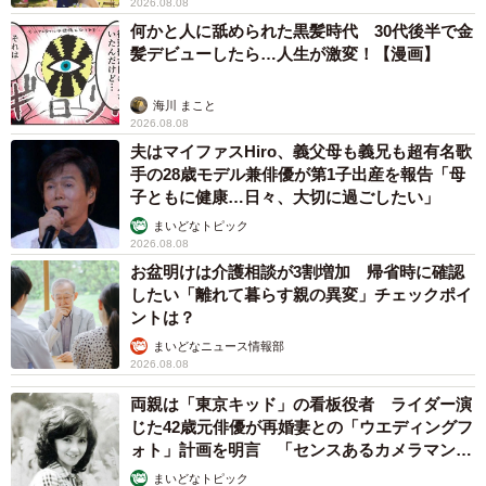
2026.08.08
何かと人に舐められた黒髪時代 30代後半で金
髪デビューしたら…人生が激変！【漫画】
海川 まこと
2026.08.08
夫はマイファスHiro、義父母も義兄も超有名歌
手の28歳モデル兼俳優が第1子出産を報告「母
子ともに健康…日々、大切に過ごしたい」
まいどなトピック
2026.08.08
お盆明けは介護相談が3割増加 帰省時に確認
したい「離れて暮らす親の異変」チェックポイ
ントは？
まいどなニュース情報部
2026.08.08
両親は「東京キッド」の看板役者 ライダー演
じた42歳元俳優が再婚妻との「ウエディングフ
ォト」計画を明言 「センスあるカメラマン求
む」
まいどなトピック