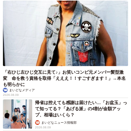
つまり、井戸を埋める、蓋をしてしまうということは、神
様が呼吸できなくなる、神様が外に出られなくなるという
こと。神様に失礼がないよう、そして、今まで水を使わせ
てもらったことに対する感謝のために、配管や竹を使って
息抜きをします」
「右ひじ左ひじ交互に見て♪」お笑いコンビ元メンバー髪型激
変 命を救う資格を取得「えええ！！すごすぎます！」→本名
も明らかに
まいどなメディア
2026.08.09
帰省は控えても感謝は届けたい…「お盆玉」っ
て知ってる？「あげる派」の4割が金額アッ
プ、相場はいくら？
まいどなニュース情報部
2026.08.09