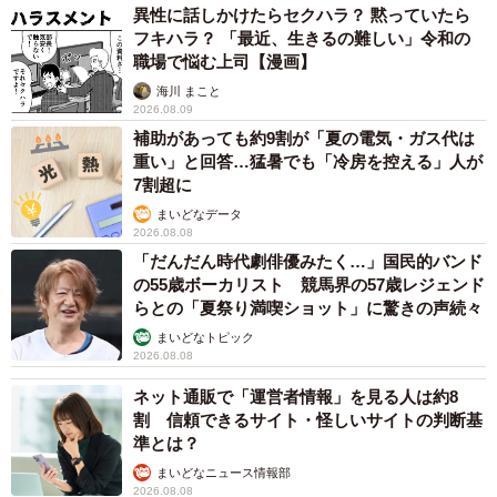
異性に話しかけたらセクハラ？ 黙っていたら
フキハラ？ 「最近、生きるの難しい」令和の
職場で悩む上司【漫画】
海川 まこと
2026.08.09
補助があっても約9割が「夏の電気・ガス代は
重い」と回答…猛暑でも「冷房を控える」人が
7割超に
まいどなデータ
2026.08.08
「だんだん時代劇俳優みたく…」国民的バンド
の55歳ボーカリスト 競馬界の57歳レジェンド
らとの「夏祭り満喫ショット」に驚きの声続々
まいどなトピック
2026.08.08
ネット通販で「運営者情報」を見る人は約8
割 信頼できるサイト・怪しいサイトの判断基
準とは？
まいどなニュース情報部
2026.08.08