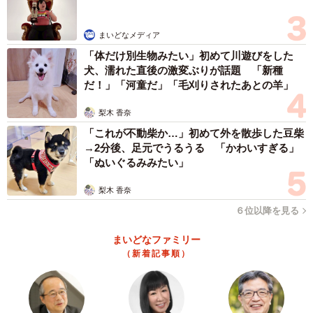
「井戸を撤去（埋める）したりフタをする際に、塩化ビニ
ールの管か竹を使い、井戸と外を完全に仕切らないように
まいどなメディア
するものです。直径２０～２５mmの塩ビ管を使用すること
「体だけ別生物みたい」初めて川遊びをした
犬、濡れた直後の激変ぶりが話題 「新種
が多く、雨水が侵入しないように施工します。竹を使う場
だ！」「河童だ」「毛刈りされたあとの羊」
合は節を抜き、配管のようにして突き刺します。明確にい
つまで息抜きをしなければならないという決まりはないの
梨木 香奈
ですが、竹の場合は自然と腐り落ちて消失します」
「これが不動柴か…」初めて外を散歩した豆柴
→2分後、足元でうるうる 「かわいすぎる」
「ぬいぐるみみたい」
ーーなぜ完全に「井戸」を埋めてはいけないのですか？
梨木 香奈
「完全に埋めてしまうと井戸内が密閉され、他の地下水脈
６位以降を見る
に影響が出てしまったり、メタンガスが溜まって爆発する
まいどなファミリー
危険が生じます。そして、寄せられたリプライの中でも多
（新着記事順）
かった、『井戸には神様がいる』という理由からです。地
域によって違いはありますが、『神様』『水神様』『蛇神
様』『龍神様』と呼ばれたり、お稲荷様がいるという地域