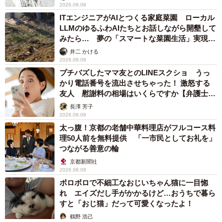
2026.08.08
ITエンジニアがAIとつくる家庭菜園 ローカル
LLMのゆるふわAIたちとお話しながら開墾して
みたら… 夢の「スマートな菜園生活」実現な
るか
井二 かける
2026.08.08
プチバズしたママ友とのLINEスクショ うっ
かり電話番号を流出させちゃった！ 激怒する
友人 慰謝料の相場はいくらですか【弁護士が
解説】
長澤 芳子
2026.08.08
太っ腹！京都の老舗中華料理店がフルコース料
理50人前を無料提供 「一市民としてお礼を」
つながる善意の輪
京都新聞社
2026.08.08
ボロボロで不細工なおじいちゃん猫に一目惚
れ エイズだし手がかかるけど…おうちで暮ら
すと「おじ猫」だって可愛くなったよ！
鶴野 浩己