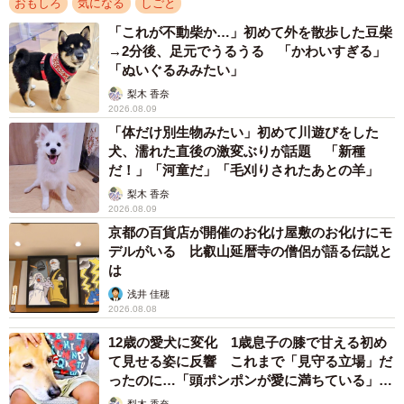
おもしろ
気になる
しごと
「呪いや迷信は経験則や統計的なもので、例えば災害や事
「これが不動柴か…」初めて外を散歩した豆柴
故や犯罪などの確率が高くなる行動・場所などを伝えてい
→2分後、足元でうるうる 「かわいすぎる」
ると思っている。ただし、井戸は別。井戸を埋めようとす
「ぬいぐるみみたい」
ると必ずある」
梨木 香奈
2026.08.09
「体だけ別生物みたい」初めて川遊びをした
「元解体業者だけど、井戸だけはやりたくない」
犬、濡れた直後の激変ぶりが話題 「新種
だ！」「河童だ」「毛刈りされたあとの羊」
なぜ多くのプロは「井戸」を恐れるのか？そしてなぜ、
梨木 香奈
2026.08.09
「井戸」を埋めてはダメなのか？はすみんさんに詳しくお
京都の百貨店が開催のお化け屋敷のお化けにモ
話を伺いました。
デルがいる 比叡山延暦寺の僧侶が語る伝説と
は
※プロの方々から寄せられた多くの証言や不可思議な経験
浅井 佳穂
談は、最後に詳しくご紹介します。
2026.08.08
12歳の愛犬に変化 1歳息子の膝で甘える初め
て見せる姿に反響 これまで「見守る立場」だ
ったのに…「頭ポンポンが愛に満ちている」
「尊…」
梨木 香奈