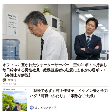
オフィスに置かれたウォーターサーバー 空の2Lボトル持参し
毎日給水する男性社員→総務担当者の注意にまさかの逆ギレ！
【弁護士が解説】
長澤 芳子
2026.08.08
「我慢できず」村上佳菜子、イケメン夫と全力
ハグ「可愛いふたり」「素敵なご夫婦」
まいどなメディア