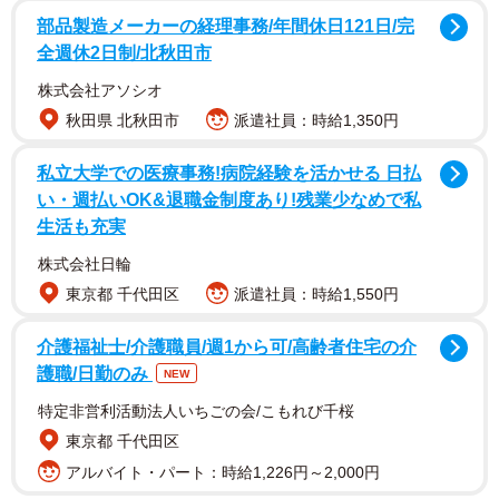
部品製造メーカーの経理事務/年間休日121日/完
全週休2日制/北秋田市
株式会社アソシオ
「井戸」だけはほんまにやばい
秋田県 北秋田市
派遣社員：時給1,350円
さらに、はすみんさんは続けてこんなツイートを投稿しま
した。
私立大学での医療事務!病院経験を活かせる 日払
い・週払いOK&退職金制度あり!残業少なめで私
生活も充実
「ちなみに、埋めようとした人は右腕折ってた」
「その類の工事だとお客さんとかにいらないと言われて
株式会社日輪
も、これだけは料金に含めないのでやらせてくださいって
東京都 千代田区
派遣社員：時給1,550円
言ってでもやってますね。師匠からそれだけは絶対守れっ
介護福祉士/介護職員/週1から可/高齢者住宅の介
て教わりました」
護職/日勤のみ
NEW
「（師匠は）オカルト系まじで信じない人なのに、井戸だ
特定非営利活動法人いちごの会/こもれび千桜
けはダメって真顔で言われたなぁ」
東京都 千代田区
「井戸だけはまじで絶対に息抜きつけて完全に埋めるなっ
アルバイト・パート：時給1,226円～2,000円
て、どの人にも言われたし、未だに守ってる」