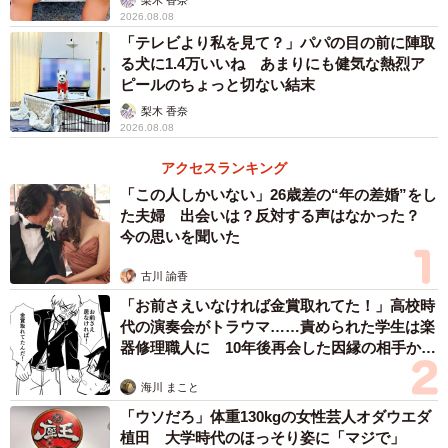
2026.08.08
「テレビより私を見て？」パパの目の前に陣取
る犬に1.4万いいね あまりにも健気な熱烈ア
ピールのちょっと切ない結末
梨木 香奈
2026.08.08
アクセスランキング
「この人しかいない」26歳差の“年の差婚”をし
た夫婦 出会いは？反対する声はなかった？
今の思いを聞いた
古川 諭香
2/8
「お前さえいなければ金賞取れてた！」高校時
代の演奏会がトラウマ……責められた学生は楽
リプ欄には、「井戸」にまつわる多くの不可思議な体験談が寄せられた
器修理職人に 10年後再会した因縁の相手から
思わぬ申し出【漫画】
危険回避と、神様への感謝
海川 まこと
「ウソだろ」体重130kgの女性芸人オダウエダ
ーー「井戸の息抜き」とはどんな設備なのですか？
植田 大学時代のほっそり姿に「マジで」