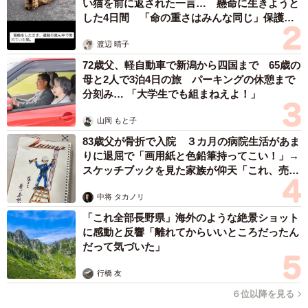
い猫を前に返された一言… 懸命に生きようと
「もうひとつは、そもそも親から譲られた分譲マンション
した4日間 「命の重さはみんな同じ」保護団
体代表の訴え
に住んでいるとか、年収も3000万円とか、生活レベルがひ
渡辺 晴子
とつ上。それくらいだと小学校受験や中学受験も当たり前
72歳父、軽自動車で新潟から四国まで 65歳の
のレールで、お母さんはバリキャリ（いわゆるパワーカッ
母と2人で3泊4日の旅 パーキングの休憩まで
プル、夫婦ともに高年収）か、夫の収入が格段に高くて実
分刻み… 「大学生でも組まねえよ！」
家の援助も豊富ってパターン」
山岡 もと子
83歳父が骨折で入院 ３カ月の病院生活があま
そんな家庭と肩を並べる暮らしをしようと背伸びをすれ
りに退屈で「画用紙と色鉛筆持ってこい！」→
ば、家計が厳しくなるのは当然といえば当然です。
スケッチブックを見た家族が仰天「これ、売れ
ますよ…」
中将 タカノリ
「これ全部長野県」海外のような絶景ショット
に感動と反響「離れてからいいところだったん
だって気づいた」
行橋 友
６位以降を見る