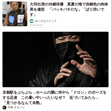
大河出演の39歳俳優 真夏の海で赤銅色の肉体
美を連投 「バッキバキだな」「ばり渋いで
3/6
す」
まいどなトピック
ちなみにAさん、現在は夫の収入とAさんのパートで年収
2026.08.06
1100万弱です。以前に住んでいたところより、私立といえ
ども幼稚園の保育料は安くなり、車は維持していますが駐
車場代が「都心一等地と比べたら格安」だそうで、全体的
に家計費を絞ることができました。でもAさんは不満そ
う…。
「不満ですよ。必死に勉強して薬剤師の資格を取ったの
は、将来仕事に困らないように、少しでも高い時給を得ら
れるようにと思ったからです。夫は公立から進学校の都立
京都駅をぶらぶら→ホームの隅に何やら「ドロン」のポーズを
に進んで、遊びたいのを我慢して一生懸命勉強して国立に
する忍者 この暑い中いったいなぜ？ 近づいてみたら…
入ったんです。それで高年収の企業づとめが叶ったんです
「見つかるなんて未熟」
よ？」
中将 タカノリ