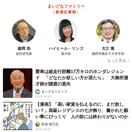
まいどなファミリー
（新着記事順）
2/6
森岡 浩
ハイヒール・リンゴ
大江 篤
姓氏研究家
漫才師
園田学園女子大学学長
もっと見る
愛車は総走行距離17万キロのホンダレジェン
ド 「どなたか欲しい方が居たら」 大御所漫
才師が譲渡の意向
まいどなトピック
2026.08.06
【漫画】「高い家賃を払えるのに、まだ欲し
い？」高級レジデンスの七夕飾り、書かれた願
い事にびっくり 人の欲には終わりがないのか
松波 穂乃圭
2026.08.06