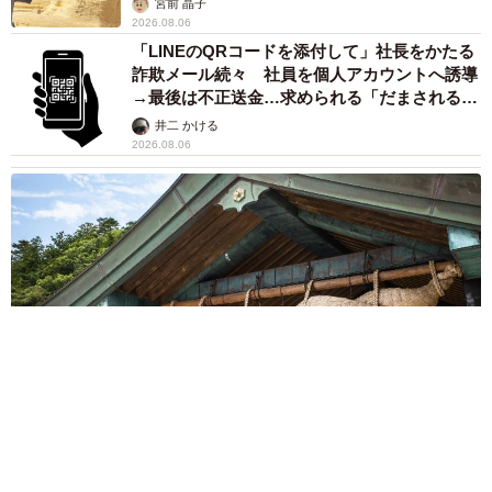
宮前 晶子
2026.08.06
「LINEのQRコードを添付して」社長をかたる
詐欺メール続々 社員を個人アカウントへ誘導
→最後は不正送金…求められる「だまされる前
提」の対策
井二 かける
2026.08.06
重みも歴史もズッシリ…出雲大社の日本最大級「大しめ縄」が8
年ぶり掛けかえ 伝統の「大撚り合わせ」が28万回超再生「ほ
んとに圧巻」