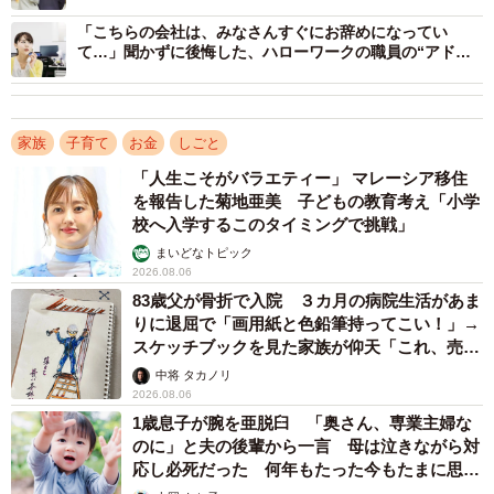
そんな時に二人目の妊娠がわかり、Aさんは退職。収入は
「こちらの会社は、みなさんすぐにお辞めになってい
て…」聞かずに後悔した、ハローワークの職員の“アドバ
300万近く減り、そのためAさんの夫は収入アップをめざし
イス”
転職をします。
家族
子育て
お金
しごと
「確かに夫の年収は上がりました。でも成果主義とかで目
標に達成していないことが続くと翌年の給料がダウンする
「人生こそがバラエティー」 マレーシア移住
を報告した菊地亜美 子どもの教育考え「小学
んです。会社の方針で残業はほとんどないのですが、帰宅
校へ入学するこのタイミングで挑戦」
してから11時くらいまで仕事をしているし、週末も終わっ
まいどなトピック
ていないからとパソコンを開いている。ワンオペ育児がき
2026.08.06
つくて、わたしもストレスの塊でしたね」
83歳父が骨折で入院 ３カ月の病院生活があま
りに退屈で「画用紙と色鉛筆持ってこい！」→
スケッチブックを見た家族が仰天「これ、売れ
夫の「ここにいたら、どれだけ稼いでも、稼いだ分だけ使
ますよ…」
中将 タカノリ
ってしまいそうな気がする」という言葉にAさん自身、ハッ
2026.08.06
としました。
1歳息子が腕を亜脱臼 「奥さん、専業主婦な
のに」と夫の後輩から一言 母は泣きながら対
応し必死だった 何年もたった今もたまに思い
結局、Aさん夫婦はそのエリアでのマンション購入は断念
出し…