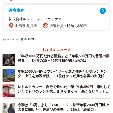
し、いずれは同じエリアでマンション購入を考えていたそ
う。
医療事務
株式会社ルフト・メディカルケア
ボーナスを別にすると手取り月収はふたり合わせて60万円
山形県 長井市
派遣社員：時給1,320円
くらいですが、子どもひとりであれば十分な暮らしができ
そうです。しかし、家賃は20万円、評判の高い私立保育園
Sponsored by
は月額10万近くかかり、子育てと仕事でクタクタで帰り際
にデパ地下で惣菜を買い込む食費は15万近くに。園のママ
おすすめニュース
「年収1000万円だけど激務」と「年収500万円で普通の業
友に「週末に一緒にネイルに行かない？その後、ランチで
務量」 84％の20～40代社員が選んだのは
もどう？」と誘われると毎回断ることもできずに、ついつ
い散財してしまうこともよくありました。またマンション
年収1000万円超えプレイヤーが選ぶ住みたい街ランキン
グ 上位を港区が独占…1位はテレビ局や各国の大使館が
の駐車場には高級車が並び、夫は夫で「もともと車が好き
ある街
で、ローンで分割ならたいしたことがないと思って、600万
レトルトカレー＋自分で炊いたご飯で1食350円 節約して
いたつもりのランチ代…まさか妻から「高くない？」と怒
円の新車を購入してしまった」のだとか。毎月の収支はギ
られるなんて
リギリか赤字になることもあり、ボーナスで帳尻を合わせ
令和は「3高」より「YSK」！？ 世帯年収2000万円以上
て貯蓄をするのがパターン化していました。
の妻に聞いた「夫選びの基準」…2位は「経済力」