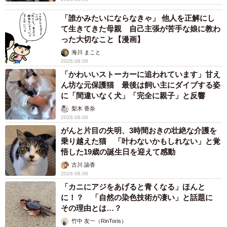
「誰かみたいにならなきゃ」 他人を正解にし
◇ ◇
て生きてきた母親 自己主張が苦手な娘に教わ
った大切なこと【漫画】
「家計の金融行動に関する世論調査（二人世帯）」（金融
海川 まこと
2026.08.06
公報中央委員会）の調査では、年収1000万円～1200万円で
「かわいいストーカーに追われています」甘え
貯蓄がない家庭が実に10%もいます。年収1000万円を越え
ん坊な元保護猫 最後は飼い主にダイブする姿
ても、子どもがいて都心部に住み、少し背伸びをした生活
に「間違いなく犬」「完全に親子」と反響
をすれば、実際に家計が破綻することさえ、ないとは言え
梨木 香奈
2026.08.06
ません。
がんと片目の失明、3時間おきの壮絶な介護を
乗り越えた猫 「叶わないかもしれない」と覚
年収1000万円。それは多くの人が「あったらいいな」と思
悟した19歳の誕生日を迎えて感動
う収入の希望であると同時に、都心部で共働きともなれば
古川 諭香
2026.08.06
珍しいというわけでもなく、かといって富裕層には届かな
「カニにアジをあげると青くなる」ほんと
い、なんとも微妙なラインなのです。
に！？ 「自然の染色技術が凄い」と話題に
その理由とは…？
竹中 友一（RinToris）