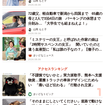
山岡 もと子
し、都心部にほど近い地域に引っ越しました。
2026.08.06
72歳父、軽自動車で新潟から四国まで 65歳の
「共働きなら都内のど真ん中に住んで、子どもたちは小学
母と2人で3泊4日の旅 パーキングの休憩まで
校から私立へ、高級輸入スーパーで買い物をして、時には
分刻み… 「大学生でも組まねえよ！」
家族で海外旅行、そんな暮らしができると思っていたんで
山岡 もと子
2026.08.06
す。でもぜーんぜん、違った」
「ミステリーの女王」と呼ばれた作家の娘は
「2時間サスペンスの女王」 聞いていたのと
以前住んでいたエリアで、「上質な保育」を謳う園で知り
違う血液型に「私は誰の子なの？」【徹子の部
合ったママたちをよく観察しているうちに「2つに分かれて
屋】
まいどなニュース
いる」とAさんは感じたそうです。
2026.08.06
アクセスランキング
「うちと同じように年収1000万円前後で、なんとか子ども
「不謹慎でないかと」実力派歌手、熊本へ支援
に良い環境をとがんばっちゃってる家、明日のお米に困っ
物資…運搬トラックの車体デザインにためら
い 「痛いほど伝わる」「行動され立派」
てはいないけど、実際にはけっこう苦しい。もちろん、そ
の辺りは隠すというか、普通にしていますけど、不思議と
まいどなトピック
なんとなくわかるんですよね」
「そのままにしといてください」道路で動けな