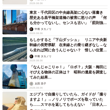
2026.08.06
東京・千代田区の中央線高架に心ない落書き
歴史ある昌平橋架道橋の被害に怒りの声 「何
も分かってないし、センスも古い」「罰則強化
して」
中将 タカノリ
2026.08.06
もしかすると「下山ダッシュ」 リニア中央新
幹線の長野県駅 在来線との乗り継ぎなし→な
ら走れば間に合うんじゃない？ 惜しい位置関
係が反響
中将 タカノリ
2026.08.06
「なんじゃこりゃ！」「ロボ？」大阪・梅田に
そびえる物体の正体は？ 昭和の遺産を調査し
てみた結果…
太田 浩子
2026.08.06
エジプトで自撮りしていたら、ガイドが「撮り
ますよ！」→ノリノリでポーズを取っていた
ら……スマホを返してもらえない 「日本人は
カモ代表かも」「私は6時間で3万円払った」