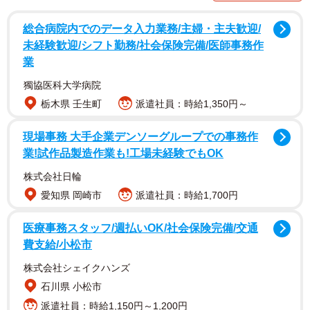
習い事についての取材をしている時「娘ふたりの習い事を
もっと増やしたいけど、キツイんですよね」と話してくれ
総合病院内でのデータ入力業務/主婦・主夫歓迎/
たのがAさんです。話の流れから教育費のことになり、「年
未経験歓迎/シフト勤務/社会保険完備/医師事務作
業
収が1100万円くらいなんですけど、最近引っ越しをしてよ
うやくひと息つけたなって感じ」と言うので「年収1000万
獨協医科大学病院
円を超えてもキツイんですか？」と思わず問い返すと、Aさ
栃木県 壬生町
派遣社員：時給1,350円～
んは「都内で子育てしてたら、年収1000万円って別に裕福
現場事務 大手企業デンソーグループでの事務作
なわけじゃないですよ。国からの助成金とか手当だって所
業!試作品製造作業も!工場未経験でもOK
得制限で減額されたり、もらえなかったりで、逆にキツイ
株式会社日輪
んです。将来の教育費、老後資金と考えると不安のほうが
愛知県 岡崎市
派遣社員：時給1,700円
大きい」と言うではありませんか。
医療事務スタッフ/週払いOK/社会保険完備/交通
Aさんは結婚当初、ふたりの給料を合わせるとすでに年収
費支給/小松市
1000万円近くありました。「順調にいけば、40代には年収
株式会社シェイクハンズ
1500万円くらいになるかな」と余裕を感じて、妊娠がわか
石川県 小松市
ったのと同時に「教育的な環境がよい」文教地域に引っ越
派遣社員：時給1,150円～1,200円