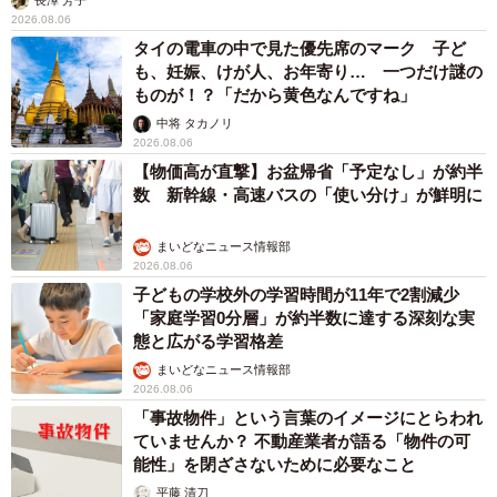
長澤 芳子
2026.08.06
タイの電車の中で見た優先席のマーク 子ど
も、妊娠、けが人、お年寄り… 一つだけ謎の
ものが！？「だから黄色なんですね」
中将 タカノリ
2026.08.06
【物価高が直撃】お盆帰省「予定なし」が約半
数 新幹線・高速バスの「使い分け」が鮮明に
まいどなニュース情報部
2026.08.06
子どもの学校外の学習時間が11年で2割減少
「家庭学習0分層」が約半数に達する深刻な実
態と広がる学習格差
まいどなニュース情報部
2026.08.06
「事故物件」という言葉のイメージにとらわれ
ていませんか？ 不動産業者が語る「物件の可
能性」を閉ざさないために必要なこと
平藤 清刀