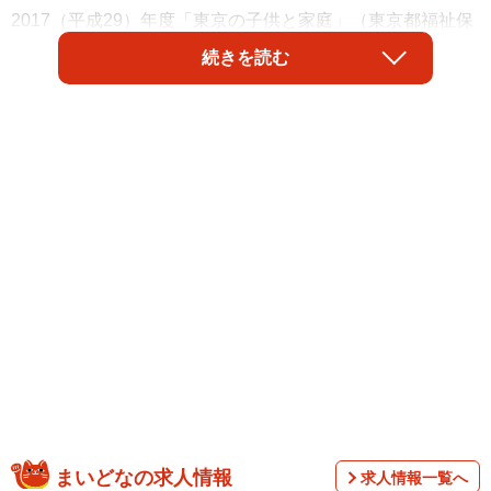
2017（平成29）年度「東京の子供と家庭」（東京都福祉保
健局）の調査では、世帯年収1000万円以上が約21%にのぼ
続きを読む
ります。ところが「年収1000万円」でも都内の子育て世帯
は「ラクではない」という声が聞こえてきます。実際のと
ころはどうなのでしょうか？
まいどなの求人情報
求人情報一覧へ