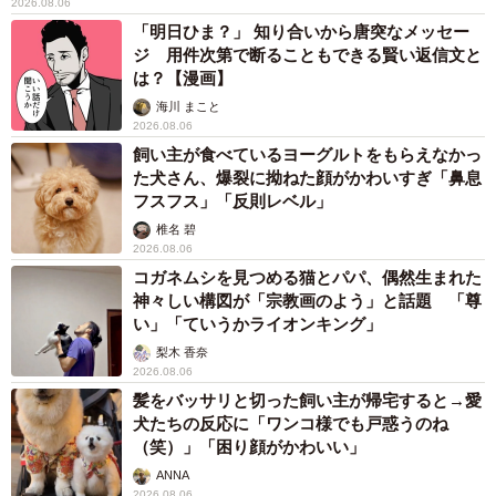
2026.08.06
「明日ひま？」 知り合いから唐突なメッセー
周りが遊びに夢中なときも、我慢して勉強に励んで得た学
ジ 用件次第で断ることもできる賢い返信文と
歴や資格、それらを活かして高年収の企業に就職し、そこ
は？【漫画】
でも必死に働いてきたからこそ「年収1000万を越えた」の
海川 まこと
2026.08.06
に、真っ当に頑張ってきた結果は高い税金をとられ、所得
飼い主が食べているヨーグルトをもらえなかっ
制限にひっかかり助成金や手当のほとんどはもらえない状
た犬さん、爆裂に拗ねた顔がかわいすぎ「鼻息
態。そこが納得いかないのだと言います。
フスフス」「反則レベル」
椎名 碧
2026.08.06
「頑張り損でしょ？こういうのを子育て罰って言うんです
コガネムシを見つめる猫とパパ、偶然生まれた
よ」とAさん。
神々しい構図が「宗教画のよう」と話題 「尊
い」「ていうかライオンキング」
子育て罰。なんとも厳しい響きですね。
梨木 香奈
2026.08.06
髪をバッサリと切った飼い主が帰宅すると→愛
Aさんは「身の丈にあった生活ってよく言いますよね。でも
犬たちの反応に「ワンコ様でも戸惑うのね
年収1000万円をこえた辺りから、なぜか身の丈がわからな
（笑）」「困り顔がかわいい」
くなっちゃったんです」どこか納得がいかない表情のま
ANNA
ま、ぽつりと言いました。
2026.08.06