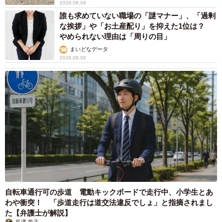
2026.08.06
誰も求めていない職場の「謎マナー」、「過剰
な挨拶」や「お土産配り」を抑えた1位は？
やめられない理由は「周りの目」
まいどなデータ
2026.08.06
自転車通行可の歩道 電動キックボードで走行中、小学生とあ
わや衝突！ 「歩道走行は道交法違反でしょ」と指摘されまし
た【弁護士が解説】